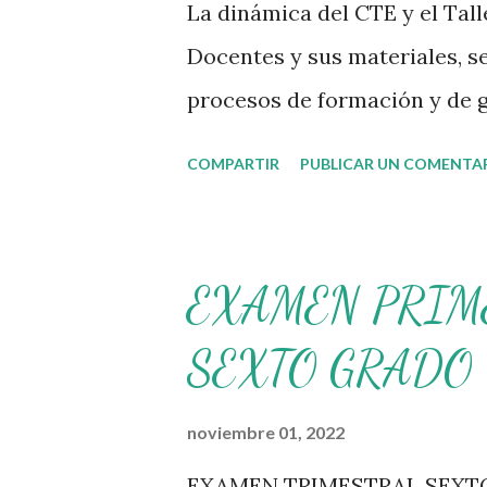
La dinámica del CTE y el Tal
Docentes y sus materiales, s
procesos de formación y de g
transitando de una guía de t
COMPARTIR
PUBLICAR UN COMENTA
es genérico y no está difere
flexibilidad en la que se con
Nueva Escuela Mexicana, se 
EXAMEN PRIM
decisiones sobre su organizac
SEXTO GRADO
necesidades de la escuela y 
apropiarse y resignificar el 
noviembre 01, 2022
espacio. En esta Primera Sesi
EXAMEN TRIMESTRAL SEXTO 