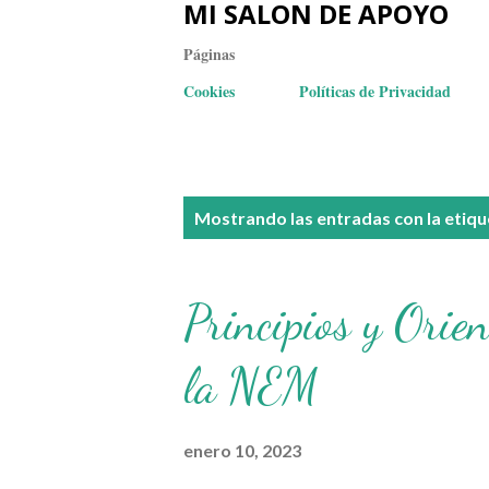
MI SALON DE APOYO
Páginas
Cookies
Políticas de Privacidad
E
Mostrando las entradas con la etiq
n
t
Principios y Orie
r
la NEM
a
d
enero 10, 2023
a