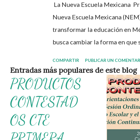
s
La Nueva Escuela Mexicana Pri
Nueva Escuela Mexicana (NEM) 
transformar la educación en Mé
busca cambiar la forma en que s
educativos. Es por ello que en 
COMPARTIR
PUBLICAR UN COMENTAR
orientaciones pedagógicas que 
Entradas más populares de este blog
PRODUCTOS
promoviendolo en los estudiant
correcta de actuar para permiti
CONTESTAD
ciudadanos. Gracias por seguir
OS CTE
agradecemos a los creadores de
todo esto sea posible, recordá
PRIMERA