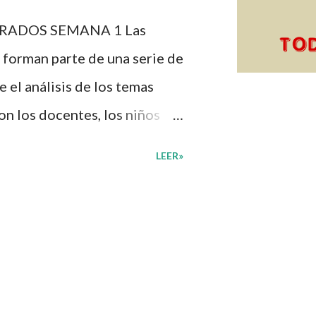
os. ☺️ Obtén documento
RADOS SEMANA 1 Las
Programa Analítico
 forman parte de una serie de
 el análisis de los temas
on los docentes, los niños
n de su interés con el
LEER»
diante preguntas, actividades
mprender mejor lo que se
diantes mediante el estudio
, docentes y padres de
ión una amplia gama de
sus medios educativos con o