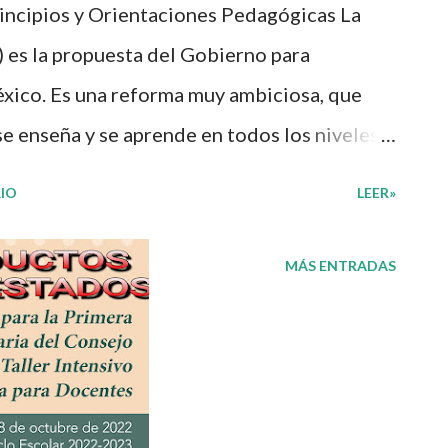
ncipios y Orientaciones Pedagógicas La
es la propuesta del Gobierno para
xico. Es una reforma muy ambiciosa, que
e enseña y se aprende en todos los niveles
esta ocasión les compartimos los principios y
IO
LEER»
nos ayudarán a mejorar el respeto,
es y que busca desarrollar la forma
MÁS ENTRADAS
r una sana relación entre todos los
 a nuestro blog educativo, también
 los diferentes materiales que hacen que
ndoles que nosotros solo los compartimos