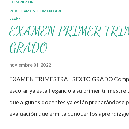
COMPARTIR
Taller Intensivo de
PUBLICAR UN COMENTARIO
LEER»
Formación Continua para
EXAMEN PRIMER TRI
Docentes y sus
materiales, se
GRADO
transforman,
noviembre 01, 2022
entretejiendo los
procesos de formación y
EXAMEN TRIMESTRAL SEXTO GRADO Compañe
de gestión, sin
escolar ya esta llegando a su primer trimestre 
distinguirlos por
que algunos docentes ya están preparándose pa
momentos, y transitando
evaluación que ermita conocer los aprendizaje
de una guía de trabajo a
nuestros aprendientes. El examen consta de d