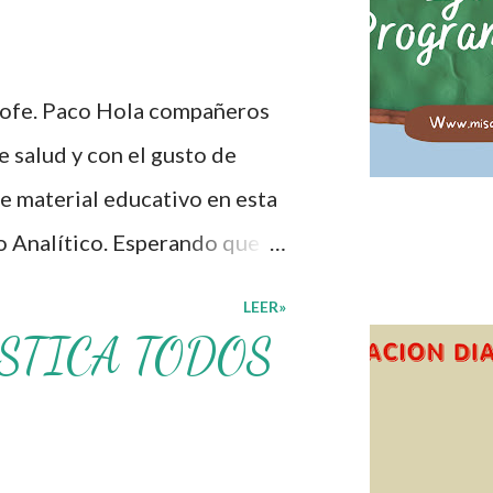
udadano. A continuación les
lón de clases: 1. Cumplo con
rofe. Paco Hola compañeros
personal. 3. Levanto la mano
 salud y con el gusto de
. Deposito la basura en su
e material educativo en esta
o Analítico. Esperando que
cer los procesos de
LEER»
lcacen los niveles de logro
STICA TODOS
educativo, también
s materiales que hacen que
otros solo los compartimos