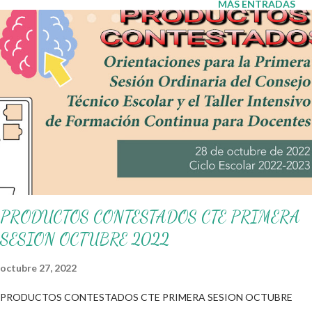
MÁS ENTRADAS
establecido el día de la bandera por el presidente Lázaro
Cárdenas en 1940. También agradecemos a los creadores de los
diferentes materiales que hacen que todo esto sea posible,
recordándoles que nosotros solo los compartimos con fines
educativos, didácticos e informativos. ☺️ Obtén documento
completo aquí 👇👇👇 Lapbook Historia de la Bandera
PRODUCTOS CONTESTADOS CTE PRIMERA
SESION OCTUBRE 2022
octubre 27, 2022
PRODUCTOS CONTESTADOS CTE PRIMERA SESION OCTUBRE