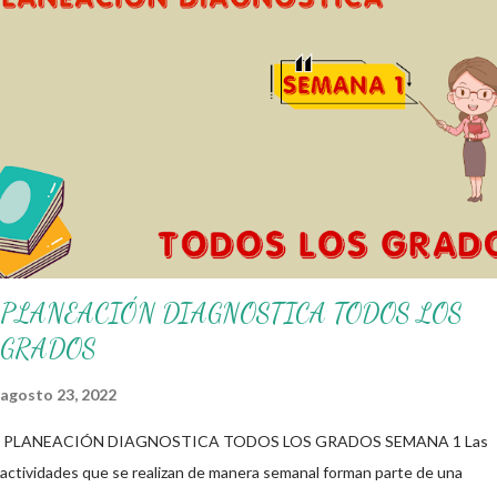
alumnos alcacen los niveles de logro educativo. Gracias por seguir a
nuestro blog educativo, también agradecemos a los creadores de los
diferentes materiales que hacen que todo esto sea posible,
recordándoles que nosotros solo los compartimos con fines educativos,
didácticos e informativos. ☺️ Obtén documento completo aquí 👇👇 👇
Ejemplo del Diseño del Programa Analítico
PLANEACIÓN DIAGNOSTICA TODOS LOS
GRADOS
agosto 23, 2022
PLANEACIÓN DIAGNOSTICA TODOS LOS GRADOS SEMANA 1 Las
actividades que se realizan de manera semanal forman parte de una