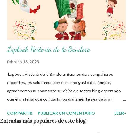
Lapbook Historia de la Bandera
febrero 13, 2023
Lapbook Historia de la Bandera Buenos días compañeros
docentes, les saludamos con el mismo gusto de siempre,
agradecemos nuevamente su visita a nuestro blog esperando
que el material que compartimos diariamente sea de gran
utilidad para ustedes 🙋🏽‍♂️😊 La Bandera de México, oficialmente
COMPARTIR
PUBLICAR UN COMENTARIO
LEER»
llamada Bandera Nacional de los Estados Unidos Mexicanos, es
Entradas más populares de este blog
uno de los tres símbolos patrios establecidos por la ley en dicho
país, junto con el escudo y el himno nacional.El 24 de Febrero fue