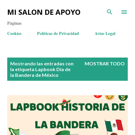
MI SALON DE APOYO
Páginas
Cookies
Políticas de Privacidad
Aviso Legal
E
Mostrando las entradas con
MOSTRAR TODO
n
la etiqueta
Lapbook Día de
la Bandera de México
t
r
a
d
a
s