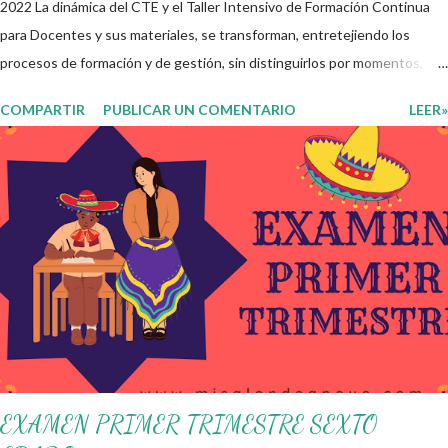
2022 La dinámica del CTE y el Taller Intensivo de Formación Continua
para Docentes y sus materiales, se transforman, entretejiendo los
procesos de formación y de gestión, sin distinguirlos por momentos, y
transitando de una guía de trabajo a un documento orientador, el cual es
COMPARTIR
PUBLICAR UN COMENTARIO
LEER»
genérico y no está diferenciado por niveles educativos. Desde la
flexibilidad en la que se concibe el CTE y en correspondencia con la
Nueva Escuela Mexicana, se propone que el colectivo docente tome
decisiones sobre su organización, la gestión del tiempo acorde a las
necesidades de la escuela y las acciones que decidan emprender para
apropiarse y resignificar el Plan de Estudio dentro y fuera de este
espacio. En esta Primera Sesión Ordinaria se les invita a que
reflexionen y acuerden posibles acciones a realizar colaborativamente
en la escuela y con la comunidad, a fin de atender las problemáticas
identificadas. Compañeros docentes en est...
EXAMEN PRIMER TRIMESTRE SEXTO