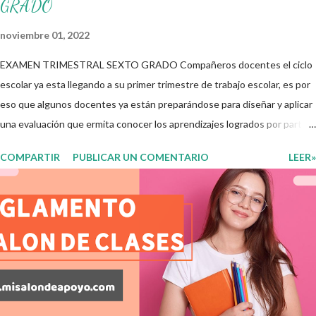
GRADO
noviembre 01, 2022
EXAMEN TRIMESTRAL SEXTO GRADO Compañeros docentes el ciclo
escolar ya esta llegando a su primer trimestre de trabajo escolar, es por
eso que algunos docentes ya están preparándose para diseñar y aplicar
una evaluación que ermita conocer los aprendizajes logrados por parte
de nuestros aprendientes. El examen consta de diversas preguntas
COMPARTIR
PUBLICAR UN COMENTARIO
LEER»
para evaluar las diferentes asignaturas que sus alumnos cursaron
durante este ciclo escolar, permitiendo obtener un mayor panorama de
los aprendizajes claves que sus nuevos aprendientes ya lograron
alcanzar y de aquellos que aun necesitan consolidar. Esto con la
finalidad de que elaboramos un plan de intervención adecuado para
atender las necesidades que nuestro grupo requiera de acuerdo a los
resultados del examen trimestral que apliquemos. Sin mas que decir les
damos las gracias para seguir apoyándonos en este nuevo blog