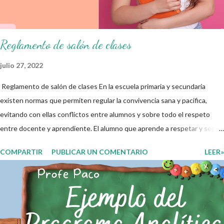
educativo y gracias por su preferencia. Recuerden que todo material
que aquí se comparte solo se hac...
Reglamento de salón de clases
julio 27, 2022
Reglamento de salón de clases En la escuela primaria y secundaria
existen normas que permiten regular la convivencia sana y pacifica,
evitando con ellas conflictos entre alumnos y sobre todo el respeto
entre docente y aprendiente. El alumno que aprende a respetar y seguir
las normas con responsabilidad en un futuro será un ciudadano que
COMPARTIR
PUBLICAR UN COMENTARIO
LEER»
entiende las consecuencias de sus acciones, es por eso que el objetivo
fundamental de las normas de clases o reglamento de aula buscan
formar aprendientes que desde pequeños, entiendan, analizan y
practiquen las grandes responsabilidades que conlleva ser un buen
ciudadano. A continuación les compartimos algunos ejemplos de reglas