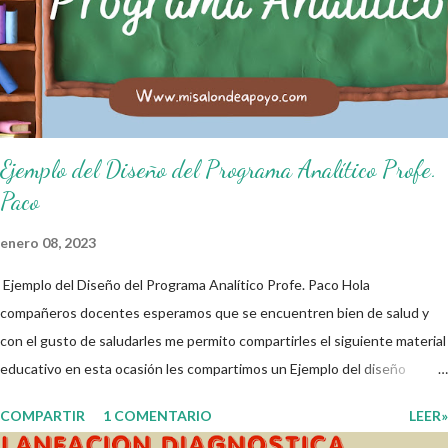
de salón de clases: 1. Cumplo con mis tareas y trabajos. 2. Cuidado mi
higiene personal. 3. Levanto la mano para hablar. 4. Pido permiso para
ir al baño 5. Deposito la basura en su lugar. 6. Cumplo con mis útiles
esc...
Ejemplo del Diseño del Programa Analítico Profe.
Paco
enero 08, 2023
Ejemplo del Diseño del Programa Analítico Profe. Paco Hola
compañeros docentes esperamos que se encuentren bien de salud y
con el gusto de saludarles me permito compartirles el siguiente material
educativo en esta ocasión les compartimos un Ejemplo del diseño
Analítico. Esperando que este material sea de gran utilidad para
COMPARTIR
1 COMENTARIO
LEER»
fortalecer los procesos de enseñanza y aprendizaje para que los