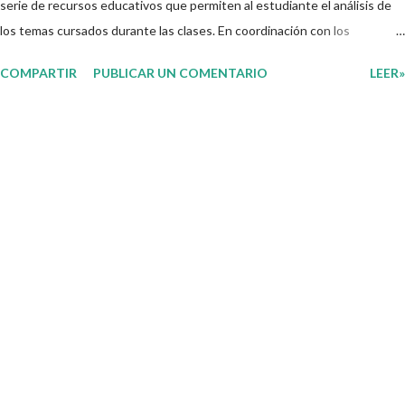
serie de recursos educativos que permiten al estudiante el análisis de
los temas cursados durante las clases. En coordinación con los
docentes, los niños podrán relacionar aquellos contenidos que sean de
COMPARTIR
PUBLICAR UN COMENTARIO
LEER»
su interés con el material que les compartimos para que así, mediante
preguntas, actividades didácticas y contenido audiovisual puedan
comprender mejor lo que se expone. Consolidar el aprendizaje de los
estudiantes mediante el estudio constante es preocupación tanto de
directivos, docentes y padres de familia. Por tal motivo, ponemos a su
disposición una amplia gama de opciones para utilizar como parte central
de sus medios educativos con o como complemento a las planeaciones
y/o actividades que ya se encuentren previamente organizadas. Estas
planeaciones estan diseñadas para trabajar en la primera semana del
presente ciclo escolar las cuales en base a sus activid...