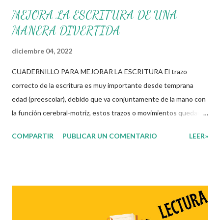
MEJORA LA ESCRITURA DE UNA
MANERA DIVERTIDA
diciembre 04, 2022
CUADERNILLO PARA MEJORAR LA ESCRITURA El trazo
correcto de la escritura es muy importante desde temprana
edad (preescolar), debido que va conjuntamente de la mano con
la función cerebral-motriz, estos trazos o movimientos quedan
en la memoria del aprendiente para que en un futuro el
COMPARTIR
PUBLICAR UN COMENTARIO
LEER»
aprendizaje de números y letras sea fácil de obtener. Con lo
mencionado anteriormente podemos llegar a la conclusión de
que conforme avanza la edad del aprendiente sus funciones de
razonamiento y lógica para la lectoescritura mejoran en mayor
medida en comparación con aquellos que no obtuvieron este
proceso. Compañeros en esta ocasión les compartimos el