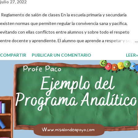
julio 27, 2022
Reglamento de salón de clases En la escuela primaria y secundaria
existen normas que permiten regular la convivencia sana y pacifica,
evitando con ellas conflictos entre alumnos y sobre todo el respeto
entre docente y aprendiente. El alumno que aprende a respetar y seguir
las normas con responsabilidad en un futuro será un ciudadano que
COMPARTIR
PUBLICAR UN COMENTARIO
LEER»
entiende las consecuencias de sus acciones, es por eso que el objetivo
fundamental de las normas de clases o reglamento de aula buscan
formar aprendientes que desde pequeños, entiendan, analizan y
practiquen las grandes responsabilidades que conlleva ser un buen
ciudadano. A continuación les compartimos algunos ejemplos de reglas
de salón de clases: 1. Cumplo con mis tareas y trabajos. 2. Cuidado mi
higiene personal. 3. Levanto la mano para hablar. 4. Pido permiso para
ir al baño 5. Deposito la basura en su lugar. 6. Cumplo con mis útiles
esc...