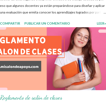
eso que algunos docentes ya están preparándose para diseñar y aplicar
una evaluación que ermita conocer los aprendizajes logrados por parte
de nuestros aprendientes. El examen consta de diversas preguntas
COMPARTIR
PUBLICAR UN COMENTARIO
LEER»
para evaluar las diferentes asignaturas que sus alumnos cursaron
durante este ciclo escolar, permitiendo obtener un mayor panorama de
los aprendizajes claves que sus nuevos aprendientes ya lograron
alcanzar y de aquellos que aun necesitan consolidar. Esto con la
finalidad de que elaboramos un plan de intervención adecuado para
atender las necesidades que nuestro grupo requiera de acuerdo a los
resultados del examen trimestral que apliquemos. Sin mas que decir les
damos las gracias para seguir apoyándonos en este nuevo blog
educativo y gracias por su preferencia. Recuerden que todo material
que aquí se comparte solo se hac...
Reglamento de salón de clases