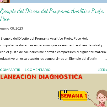
Ejemplo del Diseño del Programa Analítico Profe.
Paco
enero 08, 2023
Ejemplo del Diseño del Programa Analítico Profe. Paco Hola
compañeros docentes esperamos que se encuentren bien de salud y
con el gusto de saludarles me permito compartirles el siguiente material
educativo en esta ocasión les compartimos un Ejemplo del diseño
Analítico. Esperando que este material sea de gran utilidad para
COMPARTIR
1 COMENTARIO
LEER»
fortalecer los procesos de enseñanza y aprendizaje para que los
alumnos alcacen los niveles de logro educativo. Gracias por seguir a
nuestro blog educativo, también agradecemos a los creadores de los
diferentes materiales que hacen que todo esto sea posible,
recordándoles que nosotros solo los compartimos con fines educativos,
didácticos e informativos. ☺️ Obtén documento completo aquí 👇👇 👇