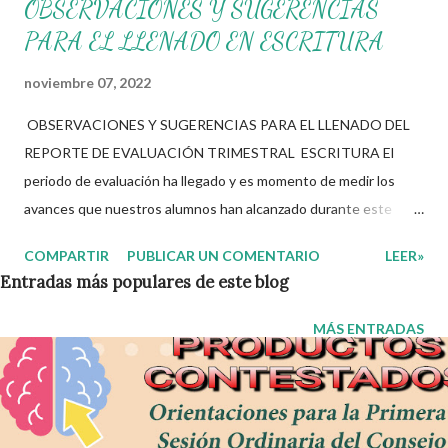
OBSERVACIONES Y SUGERENCIAS
PARA EL LLENADO EN ESCRITURA
noviembre 07, 2022
OBSERVACIONES Y SUGERENCIAS PARA EL LLENADO DEL
REPORTE DE EVALUACIÓN TRIMESTRAL ESCRITURA El
periodo de evaluación ha llegado y es momento de medir los
avances que nuestros alumnos han alcanzado durante este
trimestre del presente ciclo escolar, ahora bien durante este
COMPARTIR
PUBLICAR UN COMENTARIO
LEER»
proceso siempre se nos presentan dudas sobre cual es la
Entradas más populares de este blog
palabra o frase idónea que define de mejor manera los aspectos
que queremos dar a conocer sobre el avance académico del
MÁS ENTRADAS
alumno a los padres de familia. Bien en este espacio queremos
compartirles una lista de frases que nos ayuden en el llenado de
observaciones generales en las boletas de calificación de
nuestros alumnos, el cual nos permitirá explicar a los padres los