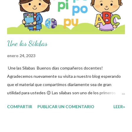
Une las Silabas
enero 24, 2023
Une las Silabas Buenos días compañeros docentes!
Agradecemos nuevamente su visita a nuestro blog esperando
que el material que compartimos diariamente sea de gran
utilidad para ustedes 😊 Las sílabas son uno de los primeros
conceptos que se enseñan a los niños y niñas que empiezan en
COMPARTIR
PUBLICAR UN COMENTARIO
LEER»
la educación básica. Una vez que los niños conocen e identifican
las letras del abecedario, es un concepto fundamental que les
ayuda a identificar las diferentes partes de una palabra, el primer