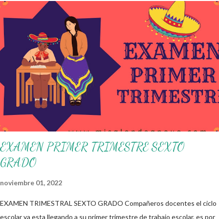
flexibilidad en la que se concibe el CTE y en correspondencia con la
Nueva Escuela Mexicana, se propone que el colectivo docente tome
decisiones sobre su organización, la gestión del tiempo acorde a las
necesidades de la escuela y las acciones que decidan emprender para
apropiarse y resignificar el Plan de Estudio dentro y fuera de este
espacio. En esta Primera Sesión Ordinaria se les invita a que
reflexionen y acuerden posibles acciones a realizar colaborativamente
en la escuela y con la comunidad, a fin de atender las problemáticas
identificadas. Compañeros docentes en est...
EXAMEN PRIMER TRIMESTRE SEXTO
GRADO
noviembre 01, 2022
EXAMEN TRIMESTRAL SEXTO GRADO Compañeros docentes el ciclo
escolar ya esta llegando a su primer trimestre de trabajo escolar, es por