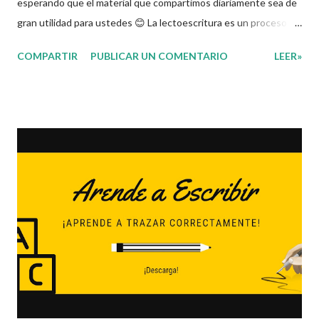
esperando que el material que compartimos diariamente sea de
gran utilidad para ustedes 😊 La lectoescritura es un proceso de
enseñanza y aprendizaje de lectura y escritura determinante, no
COMPARTIR
PUBLICAR UN COMENTARIO
LEER»
solo para el éxito escolar de los niños, sino que a la vez
constituye una etapa en la que se espera que la niñez obtenga
destrezas y habilidades de beneficio a lo largo de su vida. En
esta ocasión les traemos una actividad didactica y divertida
donde los niños en base a las imágenes tendrán que escribir el
nombre de todas las cosas que tiene cada carrito de compras.
Esperando que este material sea de gran utilidad para fortalecer
los procesos de enseñanza y aprendizaje para que los alumnos
alcacen los niveles de logro educativo. Agradecemos a los
creadores de estos increibles archivos ya que gracias a su
dedicacion y trabajo podemos gozar de estas planeaciones
didacticas,...