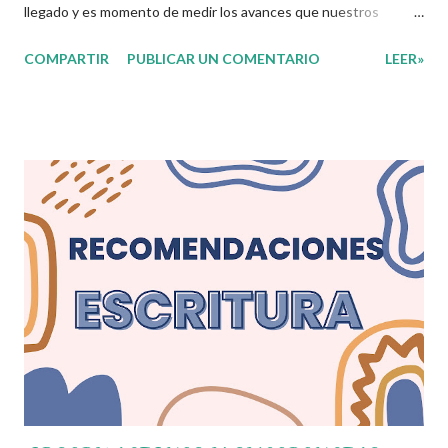
llegado y es momento de medir los avances que nuestros
alumnos han alcanzado durante este trimestre del presente
COMPARTIR
PUBLICAR UN COMENTARIO
LEER»
ciclo escolar, ahora bien durante este proceso siempre se nos
presentan dudas sobre cual es la palabra o frase idónea que
define de mejor manera los aspectos que queremos dar a
conocer sobre el avance académico del alumno a los padres de
familia. Bien en este espacio queremos compartirles una lista de
frases que nos ayuden en el llenado de observaciones generales
en las boletas de calificación de nuestros alumnos, el cual nos
permitirá explicar a los padres los avances y necesidades de sus
hijos en este trimestre. Aprovechamos para dar las gracias a
los autores de estos materiales que aquí les compartimos, al
igual les recordamos que todo lo que aquí se comparte solo se
hace con fines educativos, didáctico...