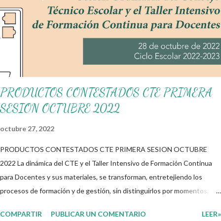
avances y necesidades de sus hijos en este trimestre.
Aprovechamos para dar las gracias a los autores de estos
materiales que aquí les compartimos, al igual les recordamos que
todo lo que aquí se comparte solo se hace con fines educativos,
didácticos e informativos. OBSER...
PRODUCTOS CONTESTADOS CTE PRIMERA
SESION OCTUBRE 2022
octubre 27, 2022
PRODUCTOS CONTESTADOS CTE PRIMERA SESION OCTUBRE
2022 La dinámica del CTE y el Taller Intensivo de Formación Continua
para Docentes y sus materiales, se transforman, entretejiendo los
procesos de formación y de gestión, sin distinguirlos por momentos, y
transitando de una guía de trabajo a un documento orientador, el cual es
COMPARTIR
PUBLICAR UN COMENTARIO
LEER»
genérico y no está diferenciado por niveles educativos. Desde la