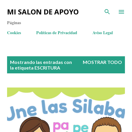
MI SALON DE APOYO
Páginas
Cookies
Políticas de Privacidad
Aviso Legal
E
Mostrando las entradas con
MOSTRAR TODO
n
la etiqueta
ESCRITURA
t
r
a
d
a
s