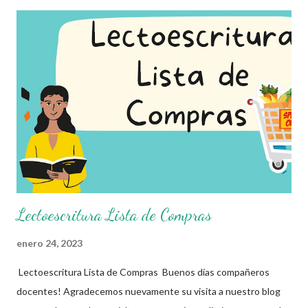
paso para aprender a formarlas. Sin embargo, aunque puede
parecer sencillo, a algunos pequeños puede resultarles
complicado reconocer las sílabas de una palabra. Es por ello que
en esta ocasión les compartimos esta actividad donde los
pequeños tendrán que relacionar las sílabas correctamente con
cada uno de los objetos que se muestran. Esperando que este
material sea de gran utilidad para fortalecer los procesos de
enseñanza y aprendizaje para que los alumnos alcacen los
niveles de logro educativo....
Lectoescritura Lista de Compras
enero 24, 2023
Lectoescritura Lista de Compras Buenos días compañeros
docentes! Agradecemos nuevamente su visita a nuestro blog