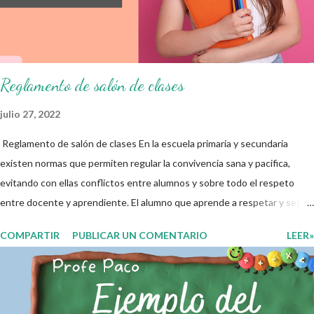
damos las gracias para seguir apoyándonos en este nuevo blog
educativo y gracias por su preferencia. Recuerden que todo material
que aquí se comparte solo se hac...
Reglamento de salón de clases
julio 27, 2022
Reglamento de salón de clases En la escuela primaria y secundaria
existen normas que permiten regular la convivencia sana y pacifica,
evitando con ellas conflictos entre alumnos y sobre todo el respeto
entre docente y aprendiente. El alumno que aprende a respetar y seguir
las normas con responsabilidad en un futuro será un ciudadano que
COMPARTIR
PUBLICAR UN COMENTARIO
LEER»
entiende las consecuencias de sus acciones, es por eso que el objetivo
fundamental de las normas de clases o reglamento de aula buscan
formar aprendientes que desde pequeños, entiendan, analizan y
practiquen las grandes responsabilidades que conlleva ser un buen