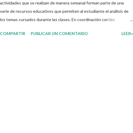
actividades que se realizan de manera semanal forman parte de una
serie de recursos educativos que permiten al estudiante el análisis de
los temas cursados durante las clases. En coordinación con los
docentes, los niños podrán relacionar aquellos contenidos que sean de
COMPARTIR
PUBLICAR UN COMENTARIO
LEER»
su interés con el material que les compartimos para que así, mediante
preguntas, actividades didácticas y contenido audiovisual puedan
comprender mejor lo que se expone. Consolidar el aprendizaje de los
estudiantes mediante el estudio constante es preocupación tanto de
directivos, docentes y padres de familia. Por tal motivo, ponemos a su
disposición una amplia gama de opciones para utilizar como parte central
de sus medios educativos con o como complemento a las planeaciones
y/o actividades que ya se encuentren previamente organizadas. Estas
planeaciones estan diseñadas para trabajar en la primera semana del
presente ciclo escolar las cuales en base a sus activid...