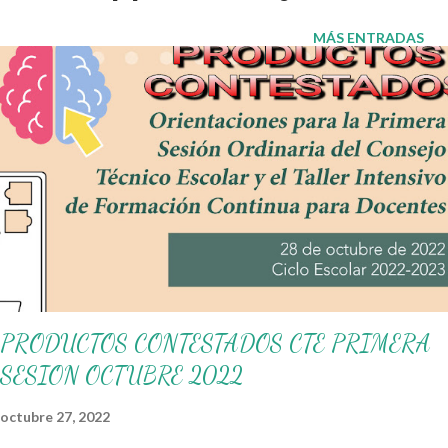
como lo son su bebida favorita, el mejor recuerdo, película
favorita, el mejor regalo, su comida favorita, entre otros. Nuestro
MÁS ENTRADAS
mayor reconocimiento y agradecimiento a los autores de este
magnífico material 👏. Les recordamos que nosotros
únicamente lo compartimos con fines informativos y
educativos. Obtén el documento aquí 👇 Tarjetas interactivas
para llenar el día de las madres ¡Gracias por tu visita! 😉
Publicamos diariamente. No olvides compartir nuestra página y
unirte a nuestro grupo para más contenido educativo 👉 Grupo
de Facebook Además, puedes unirte a: Grupos de WhatsApp
y...
PRODUCTOS CONTESTADOS CTE PRIMERA
SESION OCTUBRE 2022
octubre 27, 2022