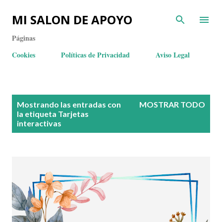
MI SALON DE APOYO
Páginas
Cookies
Políticas de Privacidad
Aviso Legal
E
Mostrando las entradas con
MOSTRAR TODO
n
la etiqueta
Tarjetas
interactivas
t
r
a
d
a
s