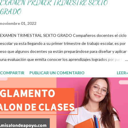
EXAMEN PRIMER TRIMESTRE SEXTO
GRADO
noviembre 01, 2022
EXAMEN TRIMESTRAL SEXTO GRADO Compañeros docentes el ciclo
escolar ya esta llegando a su primer trimestre de trabajo escolar, es por
eso que algunos docentes ya están preparándose para diseñar y aplicar
una evaluación que ermita conocer los aprendizajes logrados por parte
de nuestros aprendientes. El examen consta de diversas preguntas
COMPARTIR
PUBLICAR UN COMENTARIO
LEER»
para evaluar las diferentes asignaturas que sus alumnos cursaron
durante este ciclo escolar, permitiendo obtener un mayor panorama de
los aprendizajes claves que sus nuevos aprendientes ya lograron
alcanzar y de aquellos que aun necesitan consolidar. Esto con la
finalidad de que elaboramos un plan de intervención adecuado para
atender las necesidades que nuestro grupo requiera de acuerdo a los
resultados del examen trimestral que apliquemos. Sin mas que decir les