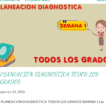
fortalecer los procesos de enseñanza y aprendizaje para que los
alumnos alcacen los niveles de logro educativo. Gracias por seguir a
nuestro blog educativo, también agradecemos a los creadores de los
diferentes materiales que hacen que todo esto sea posible,
recordándoles que nosotros solo los compartimos con fines educativos,
didácticos e informativos. ☺️ Obtén documento completo aquí 👇👇 👇
Ejemplo del Diseño del Programa Analítico
PLANEACIÓN DIAGNOSTICA TODOS LOS
GRADOS
agosto 23, 2022
PLANEACIÓN DIAGNOSTICA TODOS LOS GRADOS SEMANA 1 Las