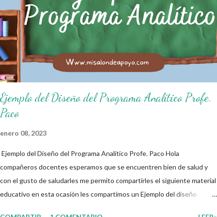
ciudadano. A continuación les compartimos algunos ejemplos de reglas
de salón de clases: 1. Cumplo con mis tareas y trabajos. 2. Cuidado mi
higiene personal. 3. Levanto la mano para hablar. 4. Pido permiso para
ir al baño 5. Deposito la basura en su lugar. 6. Cumplo con mis útiles
esc...
Ejemplo del Diseño del Programa Analítico Profe.
Paco
enero 08, 2023
Ejemplo del Diseño del Programa Analítico Profe. Paco Hola
compañeros docentes esperamos que se encuentren bien de salud y
con el gusto de saludarles me permito compartirles el siguiente material
educativo en esta ocasión les compartimos un Ejemplo del diseño
Analítico. Esperando que este material sea de gran utilidad para
COMPARTIR
1 COMENTARIO
LEER»