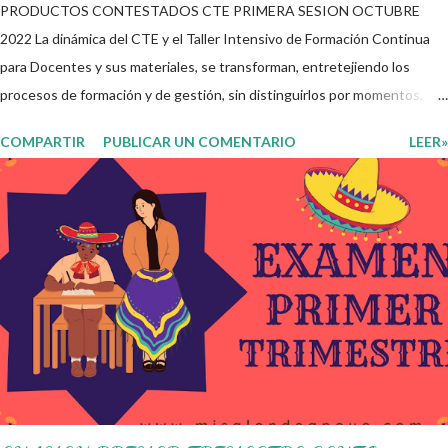
PRODUCTOS CONTESTADOS CTE PRIMERA SESION OCTUBRE
2022 La dinámica del CTE y el Taller Intensivo de Formación Continua
para Docentes y sus materiales, se transforman, entretejiendo los
procesos de formación y de gestión, sin distinguirlos por momentos, y
transitando de una guía de trabajo a un documento orientador, el cual es
COMPARTIR
PUBLICAR UN COMENTARIO
LEER»
genérico y no está diferenciado por niveles educativos. Desde la
flexibilidad en la que se concibe el CTE y en correspondencia con la
Nueva Escuela Mexicana, se propone que el colectivo docente tome
decisiones sobre su organización, la gestión del tiempo acorde a las
necesidades de la escuela y las acciones que decidan emprender para
apropiarse y resignificar el Plan de Estudio dentro y fuera de este
espacio. En esta Primera Sesión Ordinaria se les invita a que
reflexionen y acuerden posibles acciones a realizar colaborativamente
en la escuela y con la comunidad, a fin de atender las problemáticas
identificadas. Compañeros docentes en est...