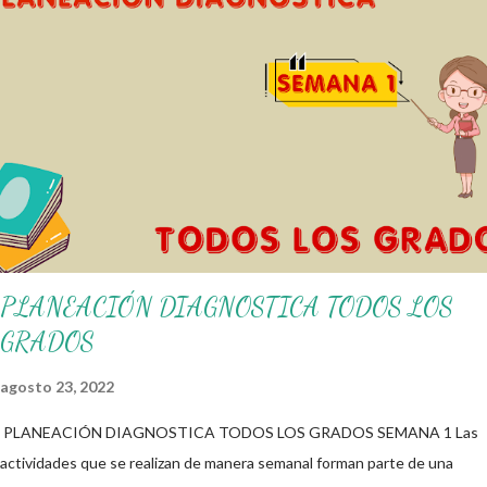
alumnos alcacen los niveles de logro educativo. Gracias por seguir a
nuestro blog educativo, también agradecemos a los creadores de los
diferentes materiales que hacen que todo esto sea posible,
recordándoles que nosotros solo los compartimos con fines educativos,
didácticos e informativos. ☺️ Obtén documento completo aquí 👇👇 👇
Ejemplo del Diseño del Programa Analítico
PLANEACIÓN DIAGNOSTICA TODOS LOS
GRADOS
agosto 23, 2022
PLANEACIÓN DIAGNOSTICA TODOS LOS GRADOS SEMANA 1 Las
actividades que se realizan de manera semanal forman parte de una