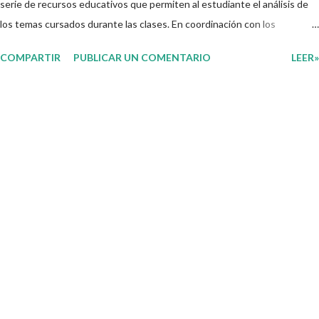
serie de recursos educativos que permiten al estudiante el análisis de
los temas cursados durante las clases. En coordinación con los
docentes, los niños podrán relacionar aquellos contenidos que sean de
COMPARTIR
PUBLICAR UN COMENTARIO
LEER»
su interés con el material que les compartimos para que así, mediante
preguntas, actividades didácticas y contenido audiovisual puedan
comprender mejor lo que se expone. Consolidar el aprendizaje de los
estudiantes mediante el estudio constante es preocupación tanto de
directivos, docentes y padres de familia. Por tal motivo, ponemos a su
disposición una amplia gama de opciones para utilizar como parte central
de sus medios educativos con o como complemento a las planeaciones
y/o actividades que ya se encuentren previamente organizadas. Estas
planeaciones estan diseñadas para trabajar en la primera semana del
presente ciclo escolar las cuales en base a sus activid...