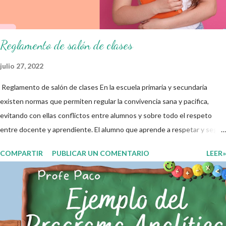
educativo y gracias por su preferencia. Recuerden que todo material
que aquí se comparte solo se hac...
Reglamento de salón de clases
julio 27, 2022
Reglamento de salón de clases En la escuela primaria y secundaria
existen normas que permiten regular la convivencia sana y pacifica,
evitando con ellas conflictos entre alumnos y sobre todo el respeto
entre docente y aprendiente. El alumno que aprende a respetar y seguir
las normas con responsabilidad en un futuro será un ciudadano que
COMPARTIR
PUBLICAR UN COMENTARIO
LEER»
entiende las consecuencias de sus acciones, es por eso que el objetivo
fundamental de las normas de clases o reglamento de aula buscan
formar aprendientes que desde pequeños, entiendan, analizan y
practiquen las grandes responsabilidades que conlleva ser un buen
ciudadano. A continuación les compartimos algunos ejemplos de reglas