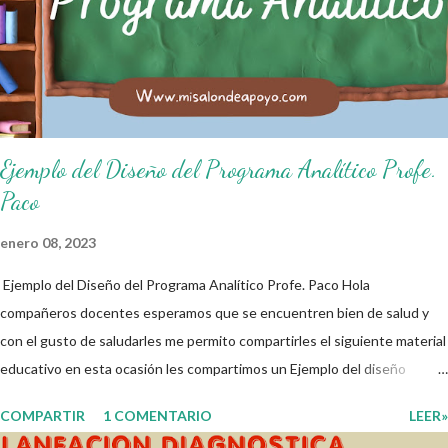
de salón de clases: 1. Cumplo con mis tareas y trabajos. 2. Cuidado mi
higiene personal. 3. Levanto la mano para hablar. 4. Pido permiso para
ir al baño 5. Deposito la basura en su lugar. 6. Cumplo con mis útiles
esc...
Ejemplo del Diseño del Programa Analítico Profe.
Paco
enero 08, 2023
Ejemplo del Diseño del Programa Analítico Profe. Paco Hola
compañeros docentes esperamos que se encuentren bien de salud y
con el gusto de saludarles me permito compartirles el siguiente material
educativo en esta ocasión les compartimos un Ejemplo del diseño
Analítico. Esperando que este material sea de gran utilidad para
COMPARTIR
1 COMENTARIO
LEER»
fortalecer los procesos de enseñanza y aprendizaje para que los