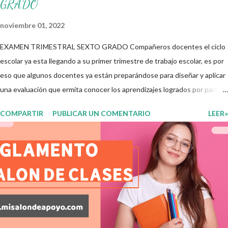
GRADO
noviembre 01, 2022
EXAMEN TRIMESTRAL SEXTO GRADO Compañeros docentes el ciclo
escolar ya esta llegando a su primer trimestre de trabajo escolar, es por
eso que algunos docentes ya están preparándose para diseñar y aplicar
una evaluación que ermita conocer los aprendizajes logrados por parte
de nuestros aprendientes. El examen consta de diversas preguntas
COMPARTIR
PUBLICAR UN COMENTARIO
LEER»
para evaluar las diferentes asignaturas que sus alumnos cursaron
durante este ciclo escolar, permitiendo obtener un mayor panorama de
los aprendizajes claves que sus nuevos aprendientes ya lograron
alcanzar y de aquellos que aun necesitan consolidar. Esto con la
finalidad de que elaboramos un plan de intervención adecuado para
atender las necesidades que nuestro grupo requiera de acuerdo a los
resultados del examen trimestral que apliquemos. Sin mas que decir les
damos las gracias para seguir apoyándonos en este nuevo blog