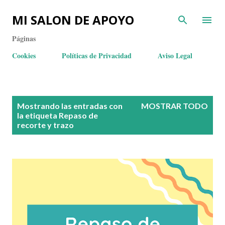
MI SALON DE APOYO
Páginas
Cookies
Políticas de Privacidad
Aviso Legal
E
Mostrando las entradas con
MOSTRAR TODO
n
la etiqueta
Repaso de
recorte y trazo
t
r
a
d
a
s