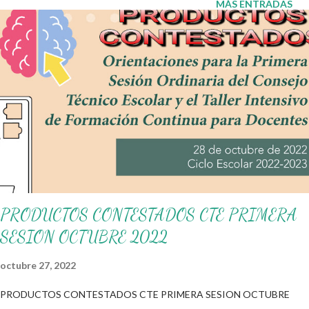
MÁS ENTRADAS
siempre a los autores que intervinieron en su realización. Obtén
material aquí 👇 Repaso de recorte y trazo ¡Gracias por tu visita!
😉 Publicamos diariamente. No olvides compartir nuestra página
y unirte a nuestro grupo para más contenido educativo 👉
Grupo de Facebook Además, puedes unirte a: Grupos de
WhatsApp y seguir a Salón didáctico donde se comparte gran
variedad de material didáctico. También te puede interesar:
Partes del cuerpo en inglés Animales d...
PRODUCTOS CONTESTADOS CTE PRIMERA
SESION OCTUBRE 2022
octubre 27, 2022
PRODUCTOS CONTESTADOS CTE PRIMERA SESION OCTUBRE