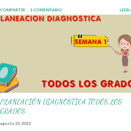
Analítico. Esperando que este material sea de gran utilidad para
COMPARTIR
1 COMENTARIO
LEER»
fortalecer los procesos de enseñanza y aprendizaje para que los
alumnos alcacen los niveles de logro educativo. Gracias por seguir a
nuestro blog educativo, también agradecemos a los creadores de los
diferentes materiales que hacen que todo esto sea posible,
recordándoles que nosotros solo los compartimos con fines educativos,
didácticos e informativos. ☺️ Obtén documento completo aquí 👇👇 👇
Ejemplo del Diseño del Programa Analítico
PLANEACIÓN DIAGNOSTICA TODOS LOS
GRADOS
agosto 23, 2022