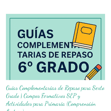
Este material es ideal para aplicarse tanto en clases
presenciales , como en colegios en línea , enseñanza a distancia
, o incluso en guardería en casa y cursos online para niños .
Como docentes de primaria, sabemos que contar con recursos
organizados y diseñados para fortalecer el aprendizaje es
fundamental. Hoy queremos compartir con ustedes unas
excelentes Guías Complementarias para Sexto Grado de
Primaria , elaboradas con fines educativos, las cuales abarcan los
cuatro campos formativos establecidos por...
Guías Complementarias de Repaso para Sexto
Grado | Campos Formativos SEP y
Actividades para Primaria (Comprensión