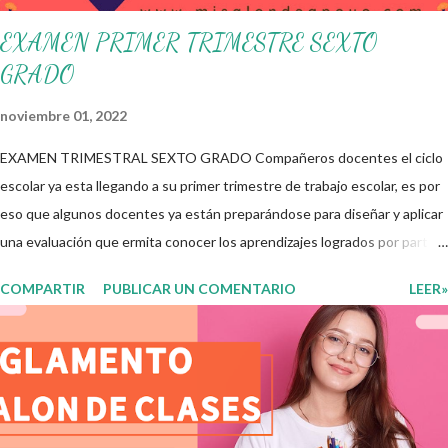
EXAMEN PRIMER TRIMESTRE SEXTO
GRADO
noviembre 01, 2022
EXAMEN TRIMESTRAL SEXTO GRADO Compañeros docentes el ciclo
escolar ya esta llegando a su primer trimestre de trabajo escolar, es por
eso que algunos docentes ya están preparándose para diseñar y aplicar
una evaluación que ermita conocer los aprendizajes logrados por parte
de nuestros aprendientes. El examen consta de diversas preguntas
COMPARTIR
PUBLICAR UN COMENTARIO
LEER»
para evaluar las diferentes asignaturas que sus alumnos cursaron
durante este ciclo escolar, permitiendo obtener un mayor panorama de
los aprendizajes claves que sus nuevos aprendientes ya lograron
alcanzar y de aquellos que aun necesitan consolidar. Esto con la
finalidad de que elaboramos un plan de intervención adecuado para
atender las necesidades que nuestro grupo requiera de acuerdo a los