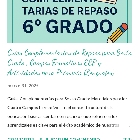
excelentes Guías Complementarias para Sexto Grado de
Primaria , elaboradas con fines educativos, las cuales abarcan los
cuatro campos formativos establecidos por la Secretaría de
Educación Pública (SEP) y están alineadas al programa...
Guías Complementarias de Repaso para Sexto
Grado | Campos Formativos SEP y
Actividades para Primaria (Lenguajes)
marzo 31, 2025
Guías Complementarias para Sexto Grado: Materiales para los
Cuatro Campos Formativos En el contexto actual de la
educación básica , contar con recursos que refuercen los
aprendizajes es clave para el éxito académico de nuestros
estudiantes. Por ello, ponemos a disposición estas guías
COMPARTIR
PUBLICAR UN COMENTARIO
LEER»