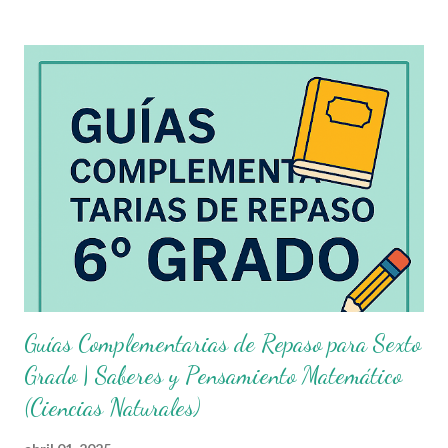
Este material es ideal para aplicarse tanto en clases
presenciales , como en colegios en línea , enseñanza a distancia
, o incluso en guardería en casa y cursos online para niños .
Como docentes de primaria, sabemos que contar con recursos
organizados y diseñados para fortalecer el aprendizaje es
fundamental. Hoy queremos compartir con ustedes unas
excelentes Guías Complementarias para Sexto Grado de
Primaria , elaboradas con fines educativos, las cuales abarcan los
cuatro campos formativos establecidos por...
Guías Complementarias de Repaso para Sexto
Grado | Saberes y Pensamiento Matemático
(Ciencias Naturales)