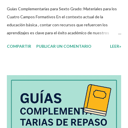
Guías Complementarias para Sexto Grado: Materiales para los
Cuatro Campos Formativos En el contexto actual de la
educación básica , contar con recursos que refuercen los
aprendizajes es clave para el éxito académico de nuestros
estudiantes. Por ello, ponemos a disposición estas guías
COMPARTIR
PUBLICAR UN COMENTARIO
LEER»
complementarias de repaso vacacional para sexto grado de
primaria , diseñadas y alineadas a los campos formativos SEP .
Este material es ideal para aplicarse tanto en clases
presenciales , como en colegios en línea , enseñanza a distancia
, o incluso en guardería en casa y cursos online para niños .
Como docentes de primaria, sabemos que contar con recursos
organizados y diseñados para fortalecer el aprendizaje es
fundamental. Hoy queremos compartir con ustedes unas
excelentes Guías Complementarias para Sexto Grado de
Primaria , elaboradas con fines educativos, las cuales abarcan los