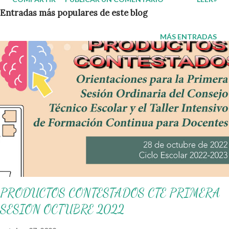
complementarias de repaso vacacional para sexto grado de
Entradas más populares de este blog
primaria , diseñadas y alineadas a los campos formativos SEP .
Este material es ideal para aplicarse tanto en clases
MÁS ENTRADAS
presenciales , como en colegios en línea , enseñanza a distancia ,
o incluso en guardería en casa y cursos online para niños . Como
docentes de primaria, sabemos que contar con recursos
organizados y diseñados para fortalecer el aprendizaje es
fundamental. Hoy queremos compartir con ustedes unas
excelentes Guías Complementarias para Sexto Grado de
Primaria , elaboradas con fines educativos, las cuales abarcan los
cuatro campos formativos establecidos por la Secretaría de
Educación Pública (SEP) y están alineadas al programa sintétic...
PRODUCTOS CONTESTADOS CTE PRIMERA
SESION OCTUBRE 2022