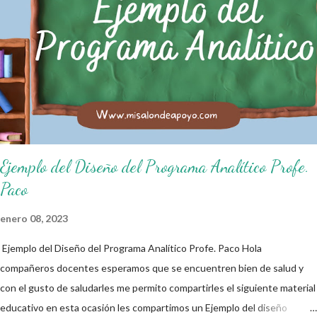
practiquen las grandes responsabilidades que conlleva ser un buen
ciudadano. A continuación les compartimos algunos ejemplos de reglas
de salón de clases: 1. Cumplo con mis tareas y trabajos. 2. Cuidado mi
higiene personal. 3. Levanto la mano para hablar. 4. Pido permiso para
ir al baño 5. Deposito la basura en su lugar. 6. Cumplo con mis útiles
esc...
Ejemplo del Diseño del Programa Analítico Profe.
Paco
enero 08, 2023
Ejemplo del Diseño del Programa Analítico Profe. Paco Hola
compañeros docentes esperamos que se encuentren bien de salud y
con el gusto de saludarles me permito compartirles el siguiente material
educativo en esta ocasión les compartimos un Ejemplo del diseño