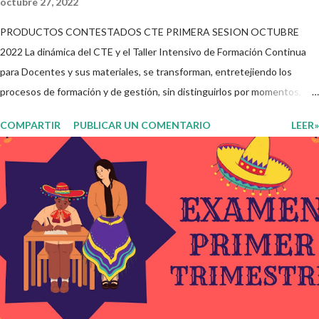
octubre 27, 2022
PRODUCTOS CONTESTADOS CTE PRIMERA SESION OCTUBRE
2022 La dinámica del CTE y el Taller Intensivo de Formación Continua
para Docentes y sus materiales, se transforman, entretejiendo los
procesos de formación y de gestión, sin distinguirlos por momentos, y
transitando de una guía de trabajo a un documento orientador, el cual es
COMPARTIR
PUBLICAR UN COMENTARIO
LEER»
genérico y no está diferenciado por niveles educativos. Desde la
flexibilidad en la que se concibe el CTE y en correspondencia con la
Nueva Escuela Mexicana, se propone que el colectivo docente tome
decisiones sobre su organización, la gestión del tiempo acorde a las
necesidades de la escuela y las acciones que decidan emprender para
apropiarse y resignificar el Plan de Estudio dentro y fuera de este
espacio. En esta Primera Sesión Ordinaria se les invita a que
reflexionen y acuerden posibles acciones a realizar colaborativamente
en la escuela y con la comunidad, a fin de atender las problemáticas
identificadas. Compañeros docentes en est...