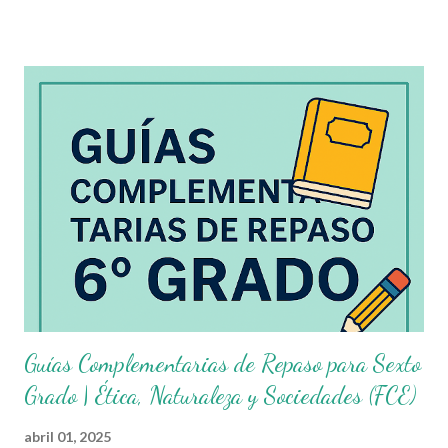
primaria , diseñadas y alineadas a los campos formativos SEP .
Este material es ideal para aplicarse tanto en clases
presenciales , como en colegios en línea , enseñanza a distancia
, o incluso en guardería en casa y cursos online para niños .
Como docentes de primaria, sabemos que contar con recursos
organizados y diseñados para fortalecer el aprendizaje es
fundamental. Hoy queremos compartir con ustedes unas
excelentes Guías Complementarias para Sexto Grado de
Primaria , elaboradas con fines educativos, las cuales abarcan los
cuatro campos formativos establecidos por...
Guías Complementarias de Repaso para Sexto
Grado | Ética, Naturaleza y Sociedades (FCE)
abril 01, 2025