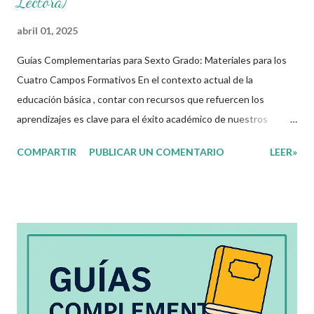
Lectora)
abril 01, 2025
Guías Complementarias para Sexto Grado: Materiales para los
Cuatro Campos Formativos En el contexto actual de la
educación básica , contar con recursos que refuercen los
aprendizajes es clave para el éxito académico de nuestros
estudiantes. Por ello, ponemos a disposición estas guías
COMPARTIR
PUBLICAR UN COMENTARIO
LEER»
complementarias de repaso vacacional para sexto grado de
primaria , diseñadas y alineadas a los campos formativos SEP .
Este material es ideal para aplicarse tanto en clases
presenciales , como en colegios en línea , enseñanza a distancia ,
o incluso en guardería en casa y cursos online para niños . Como
docentes de primaria, sabemos que contar con recursos
organizados y diseñados para fortalecer el aprendizaje es
fundamental. Hoy queremos compartir con ustedes unas