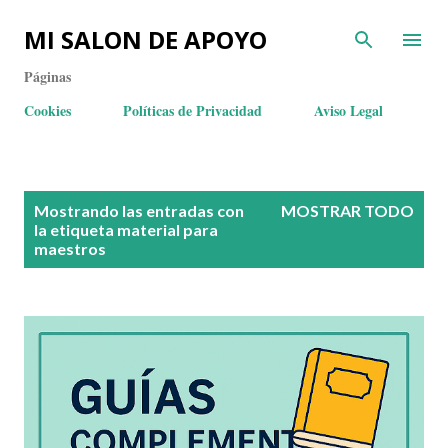
MI SALON DE APOYO
Páginas
Cookies
Políticas de Privacidad
Aviso Legal
E
Mostrando las entradas con
MOSTRAR TODO
n
la etiqueta
material para
maestros
t
r
a
d
a
s