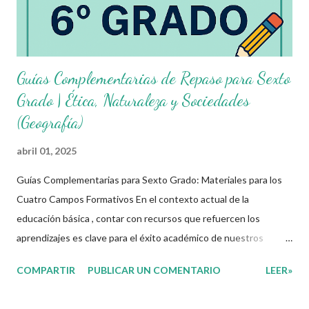
cuatro campos formativos establecidos por...
Guías Complementarias de Repaso para Sexto
Grado | Ética, Naturaleza y Sociedades
(Geografía)
abril 01, 2025
Guías Complementarias para Sexto Grado: Materiales para los
Cuatro Campos Formativos En el contexto actual de la
educación básica , contar con recursos que refuercen los
aprendizajes es clave para el éxito académico de nuestros
estudiantes. Por ello, ponemos a disposición estas guías
COMPARTIR
PUBLICAR UN COMENTARIO
LEER»
complementarias de repaso vacacional para sexto grado de
primaria , diseñadas y alineadas a los campos formativos SEP .