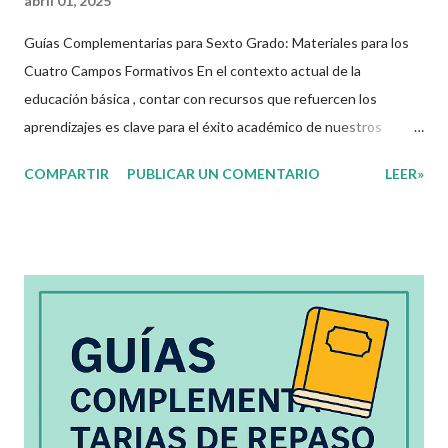
abril 01, 2025
Guías Complementarias para Sexto Grado: Materiales para los
Cuatro Campos Formativos En el contexto actual de la
educación básica , contar con recursos que refuercen los
aprendizajes es clave para el éxito académico de nuestros
estudiantes. Por ello, ponemos a disposición estas guías
COMPARTIR
PUBLICAR UN COMENTARIO
LEER»
complementarias de repaso vacacional para sexto grado de
primaria , diseñadas y alineadas a los campos formativos SEP .
Este material es ideal para aplicarse tanto en clases
presenciales , como en colegios en línea , enseñanza a distancia
, o incluso en guardería en casa y cursos online para niños .
Como docentes de primaria, sabemos que contar con recursos
organizados y diseñados para fortalecer el aprendizaje es
fundamental. Hoy queremos compartir con ustedes unas
excelentes Guías Complementarias para Sexto Grado de
Primaria , elaboradas con fines educativos, las cuales abarcan los