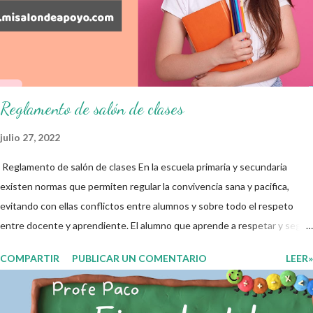
resultados del examen trimestral que apliquemos. Sin mas que decir les
damos las gracias para seguir apoyándonos en este nuevo blog
educativo y gracias por su preferencia. Recuerden que todo material
que aquí se comparte solo se hac...
Reglamento de salón de clases
julio 27, 2022
Reglamento de salón de clases En la escuela primaria y secundaria
existen normas que permiten regular la convivencia sana y pacifica,
evitando con ellas conflictos entre alumnos y sobre todo el respeto
entre docente y aprendiente. El alumno que aprende a respetar y seguir
las normas con responsabilidad en un futuro será un ciudadano que
COMPARTIR
PUBLICAR UN COMENTARIO
LEER»
entiende las consecuencias de sus acciones, es por eso que el objetivo
fundamental de las normas de clases o reglamento de aula buscan
formar aprendientes que desde pequeños, entiendan, analizan y