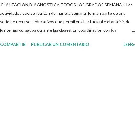
PLANEACIÓN DIAGNOSTICA TODOS LOS GRADOS SEMANA 1 Las
actividades que se realizan de manera semanal forman parte de una
serie de recursos educativos que permiten al estudiante el análisis de
los temas cursados durante las clases. En coordinación con los
docentes, los niños podrán relacionar aquellos contenidos que sean de
COMPARTIR
PUBLICAR UN COMENTARIO
LEER»
su interés con el material que les compartimos para que así, mediante
preguntas, actividades didácticas y contenido audiovisual puedan
comprender mejor lo que se expone. Consolidar el aprendizaje de los
estudiantes mediante el estudio constante es preocupación tanto de
directivos, docentes y padres de familia. Por tal motivo, ponemos a su
disposición una amplia gama de opciones para utilizar como parte central
de sus medios educativos con o como complemento a las planeaciones
y/o actividades que ya se encuentren previamente organizadas. Estas
planeaciones estan diseñadas para trabajar en la primera semana del
presente ciclo escolar las cuales en base a sus activid...