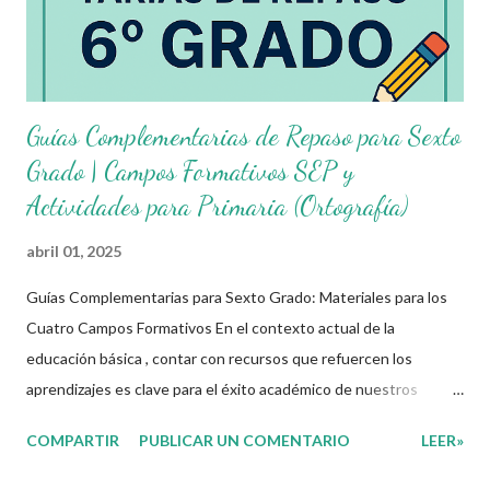
cuatro campos formativos establecidos por...
Guías Complementarias de Repaso para Sexto
Grado | Campos Formativos SEP y
Actividades para Primaria (Ortografía)
abril 01, 2025
Guías Complementarias para Sexto Grado: Materiales para los
Cuatro Campos Formativos En el contexto actual de la
educación básica , contar con recursos que refuercen los
aprendizajes es clave para el éxito académico de nuestros
estudiantes. Por ello, ponemos a disposición estas guías
COMPARTIR
PUBLICAR UN COMENTARIO
LEER»
complementarias de repaso vacacional para sexto grado de
primaria , diseñadas y alineadas a los campos formativos SEP .