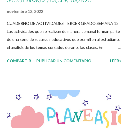
noviembre 12, 2022
CUADERNO DE ACTIVIDADES TERCER GRADO SEMANA 12
Las actividades que se realizan de manera semanal forman parte
de una serie de recursos educativos que permiten al estudiante
el análisis de los temas cursados durante las clases. En
coordinación con los docentes, los niños podrán relacionar
COMPARTIR
PUBLICAR UN COMENTARIO
LEER»
aquellos contenidos que sean de su interés con el material que
les compartimos para que así, mediante preguntas, actividades
didácticas y contenido audiovisual puedan comprender mejor lo
que se expone. Consolidar el aprendizaje de los estudiantes
mediante el estudio constante es preocupación tanto de
directivos, docentes y padres de familia. Por tal motivo,
ponemos a su disposición una amplia gama de opciones para
utilizar como parte central de sus medios educativos con o como
complemento a las planeaciones y/o actividades que ya se