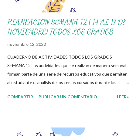
PLANEACION SEMANA 12 ( 14 AL 17 DE
NOVIEMBRE) TODOS LOS GRADOS
noviembre 12, 2022
CUADERNO DE ACTIVIDADES TODOS LOS GRADOS
SEMANA 12 Las actividades que se realizan de manera semanal
forman parte de una serie de recursos educativos que permiten
al estudiante el análisis de los temas cursados durante las
clases. En coordinación con los docentes, los niños podrán
COMPARTIR
PUBLICAR UN COMENTARIO
LEER»
relacionar aquellos contenidos que sean de su interés con el
material que les compartimos para que así, mediante preguntas,
actividades didácticas y contenido audiovisual puedan
comprender mejor lo que se expone. Consolidar el aprendizaje
de los estudiantes mediante el estudio constante es