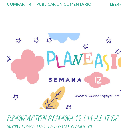
COMPARTIR
PUBLICAR UN COMENTARIO
LEER»
aquellos contenidos que sean de su interés con el material que
les compartimos para que así, mediante preguntas, actividades
didácticas y contenido audiovisual puedan comprender mejor lo
que se expone. Consolidar el aprendizaje de los estudiantes
mediante el estudio constante es preocupación tanto de
directivos, docentes y padres de familia. Por tal motivo,
ponemos a su disposición una amplia gama de opciones para
utilizar como parte central de sus medios educativos con o como
complemento a las planeaciones y/o actividades que ya se
encuentren previamente organizadas. Estas planeaciones estan
diseñadas para trabajar en la primera semana del presente ciclo
escolar las cuales en base a sus actividades no...
PLANEACION SEMANA 12 ( 14 AL 17 DE
NOVIEMBRE) TERCER GRADO