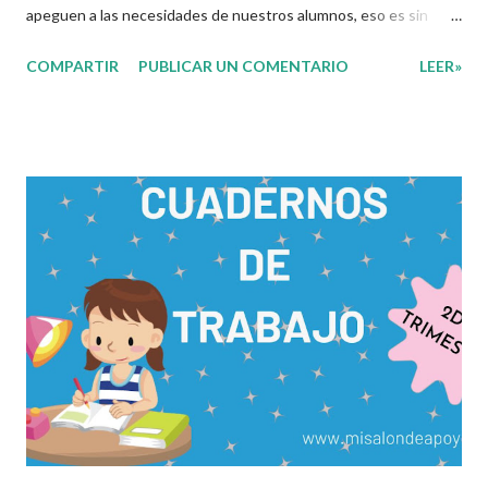
apeguen a las necesidades de nuestros alumnos, eso es sin
duda una de las labores mas tediosas por las que un docente
COMPARTIR
PUBLICAR UN COMENTARIO
LEER»
tiene que pasar para poder brindar una educación de calidad. Los
materiales digitales juegan un rol importante en este proceso
de selección en el cual el docente tiene que elegir entre cientos
de opciones los que mas se apeguen a estas necesidades. Es
por eso que en esta ocasión les compartimos los siguientes
cuadernos para trabajar el segundo trimestre de este presente
ciclo escolar, dicho archivo cuenta con diferentes actividades
específicamente diseñadas para atender y lograr los
aprendizajes esperados de cada tema de las diferentes
asignaturas del grado correspondiente. Si bien estos materiales
solo son una opción mas a las diferentes estrategias y
herramientas que cada docente cuenta, recordemos que
ustedes ti...