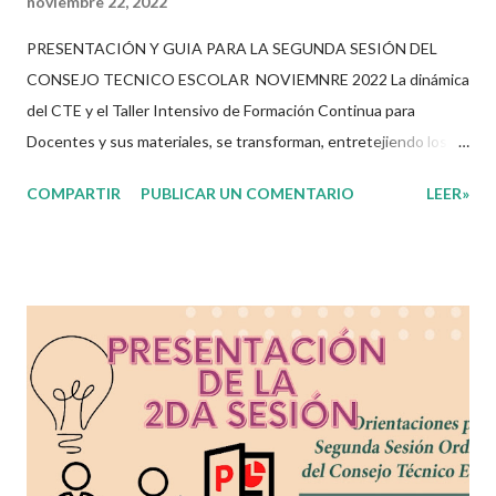
noviembre 22, 2022
PRESENTACIÓN Y GUIA PARA LA SEGUNDA SESIÓN DEL
CONSEJO TECNICO ESCOLAR NOVIEMNRE 2022 La dinámica
del CTE y el Taller Intensivo de Formación Continua para
Docentes y sus materiales, se transforman, entretejiendo los
procesos de formación y de gestión, sin distinguirlos por
COMPARTIR
PUBLICAR UN COMENTARIO
LEER»
momentos, y transitando de una guía de trabajo a un documento
orientador, el cual es genérico y no está diferenciado por niveles
educativos. Desde la flexibilidad en la que se concibe el CTE y
en correspondencia con la Nueva Escuela Mexicana, se propone
que el colectivo docente tome decisiones sobre su
organización, la gestión del tiempo acorde a las necesidades de
la escuela y las acciones que decidan emprender para apropiarse
y resignificar el Plan de Estudio dentro y fuera de este espacio.
En esta Primera Sesión Ordinaria se les invita a que reflexionen
y acuerden posibles acciones a realizar colaborativamente en la