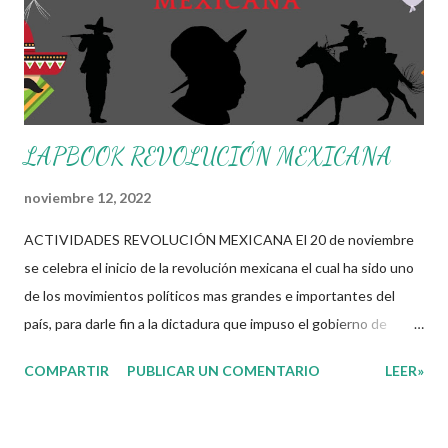
nacionalismo en ellos. Recuerden que los materiales que aquí
les compartimos se hacen con fin educativo, didáctico e
informativo, damos gracias a todo...
LAPBOOK REVOLUCIÓN MEXICANA
noviembre 12, 2022
ACTIVIDADES REVOLUCIÓN MEXICANA El 20 de noviembre
se celebra el inicio de la revolución mexicana el cual ha sido uno
de los movimientos políticos mas grandes e importantes del
país, para darle fin a la dictadura que impuso el gobierno de
Porfirio Díaz por mas de 30 años, esto gracias a la iniciativa de
COMPARTIR
PUBLICAR UN COMENTARIO
LEER»
Francisco I Madero con el Plan de San Luis, este movimiento fue
el detonante para que otros personajes se unieran a la lucha
consiguiendo la promulgación de la constitución de 1917 en la