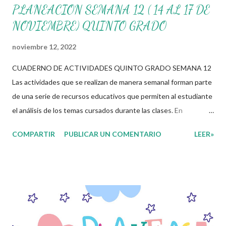
PLANEACION SEMANA 12 ( 14 AL 17 DE
NOVIEMBRE) QUINTO GRADO
noviembre 12, 2022
CUADERNO DE ACTIVIDADES QUINTO GRADO SEMANA 12
Las actividades que se realizan de manera semanal forman parte
de una serie de recursos educativos que permiten al estudiante
el análisis de los temas cursados durante las clases. En
coordinación con los docentes, los niños podrán relacionar
COMPARTIR
PUBLICAR UN COMENTARIO
LEER»
aquellos contenidos que sean de su interés con el material que
les compartimos para que así, mediante preguntas, actividades
didácticas y contenido audiovisual puedan comprender mejor lo
que se expone. Consolidar el aprendizaje de los estudiantes
mediante el estudio constante es preocupación tanto de
directivos, docentes y padres de familia. Por tal motivo,
ponemos a su disposición una amplia gama de opciones para