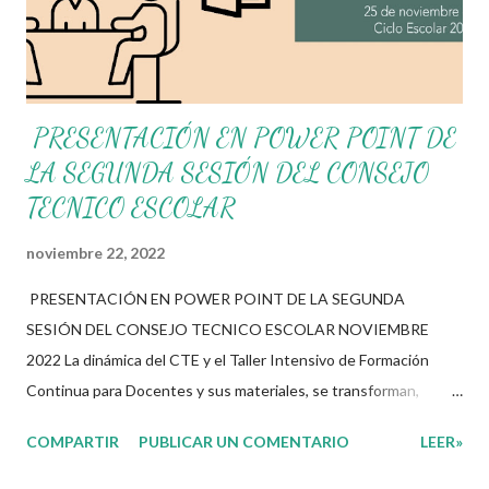
escuela y con la comunidad, a fin de atender las problemáticas
identificadas....
PRESENTACIÓN EN POWER POINT DE
LA SEGUNDA SESIÓN DEL CONSEJO
TECNICO ESCOLAR
noviembre 22, 2022
PRESENTACIÓN EN POWER POINT DE LA SEGUNDA
SESIÓN DEL CONSEJO TECNICO ESCOLAR NOVIEMBRE
2022 La dinámica del CTE y el Taller Intensivo de Formación
Continua para Docentes y sus materiales, se transforman,
entretejiendo los procesos de formación y de gestión, sin
COMPARTIR
PUBLICAR UN COMENTARIO
LEER»
distinguirlos por momentos, y transitando de una guía de trabajo
a un documento orientador, el cual es genérico y no está