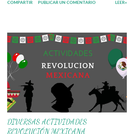
COMPARTIR
PUBLICAR UN COMENTARIO
LEER»
Francisco I Madero con el Plan de San Luis, este movimiento fue
el detonante para que otros personajes se unieran a la lucha
consiguiendo la promulgación de la constitución de 1917 en la
cual se plasmaban todas las necesidades, anhelos y demandas
por parte de los mexicanos en aquella época. Es por eso
compañeros docentes que en esta ocasión les queremos
compartir una serie de actividades que nos permitan trabajar
con nuestros aprendientes temas que les ayudaran conocer
mas sobre sobre la revolución mexicana y fomentar el
nacionalismo en ellos. Recuerden que los materiales que aquí
les compartimos se hacen con fin educativo, didáctico e
informativo, damos gracias a todo...
DIVERSAS ACTIVIDADES
REVOLUCIÓN MEXICANA