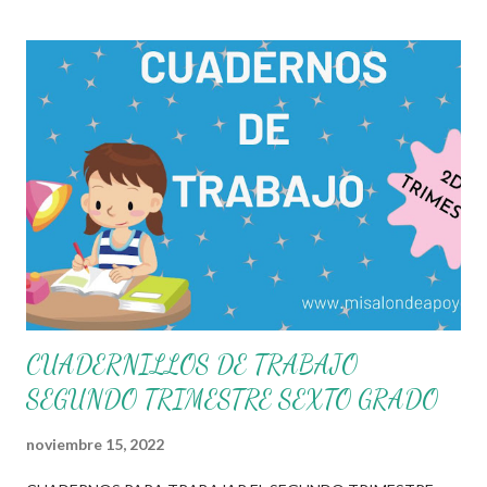
de selección en el cual el docente tiene que elegir entre cientos
de opciones los que mas se apeguen a estas necesidades. Es
por eso que en esta ocasión les compartimos los siguientes
cuadernos para trabajar el segundo trimestre de este presente
ciclo escolar, dicho archivo cuenta con diferentes actividades
específicamente diseñadas para atender y lograr los
aprendizajes esperados de cada tema de las diferentes
asignaturas del grado correspondiente. Si bien estos materiales
solo son una opción mas a las diferentes estrategias y
herramientas que cada docente cuenta, recordemos que
ustedes...
CUADERNILLOS DE TRABAJO
SEGUNDO TRIMESTRE SEXTO GRADO
noviembre 15, 2022