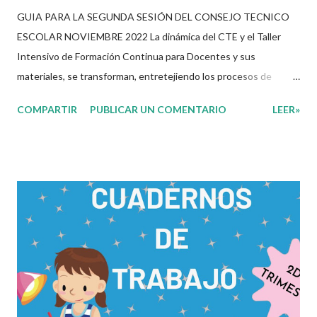
GUIA PARA LA SEGUNDA SESIÓN DEL CONSEJO TECNICO
ESCOLAR NOVIEMBRE 2022 La dinámica del CTE y el Taller
Intensivo de Formación Continua para Docentes y sus
materiales, se transforman, entretejiendo los procesos de
formación y de gestión, sin distinguirlos por momentos, y
COMPARTIR
PUBLICAR UN COMENTARIO
LEER»
transitando de una guía de trabajo a un documento orientador,
el cual es genérico y no está diferenciado por niveles
educativos. Desde la flexibilidad en la que se concibe el CTE y
en correspondencia con la Nueva Escuela Mexicana, se propone
que el colectivo docente tome decisiones sobre su
organización, la gestión del tiempo acorde a las necesidades de
la escuela y las acciones que decidan emprender para apropiarse
y resignificar el Plan de Estudio dentro y fuera de este espacio.
En esta Primera Sesión Ordinaria se les invita a que reflexionen
y acuerden posibles acciones a realizar colaborativamente en la
escuela y con la comunidad, a fin de atender las problemáticas