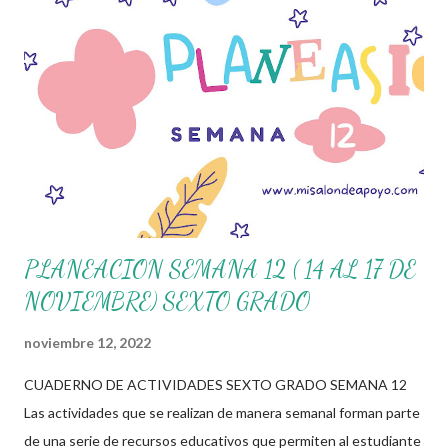
preocupación tanto de directivos, docentes y padres de familia.
Por tal motivo, ponemos a su disposición una amplia gama de
opciones para utilizar como parte central de sus medios
educativos con o como complemento a las planeaciones y/o
actividades que ya se encuentren previamente organizadas.
Estas planeaciones estan diseñadas para trabajar en la primera
semana del presente ciclo escolar las cuales en base a sus
actividade...
PLANEACION SEMANA 12 ( 14 AL 17 DE
NOVIEMBRE) SEXTO GRADO
noviembre 12, 2022
CUADERNO DE ACTIVIDADES SEXTO GRADO SEMANA 12
Las actividades que se realizan de manera semanal forman parte
de una serie de recursos educativos que permiten al estudiante