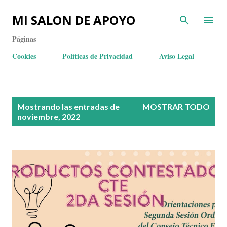
MI SALON DE APOYO
Páginas
Cookies
Políticas de Privacidad
Aviso Legal
E
Mostrando las entradas de
MOSTRAR TODO
n
noviembre, 2022
t
r
a
d
a
s