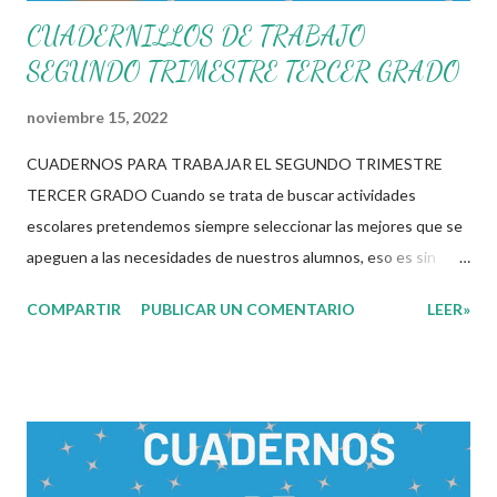
CUADERNILLOS DE TRABAJO
SEGUNDO TRIMESTRE TERCER GRADO
noviembre 15, 2022
CUADERNOS PARA TRABAJAR EL SEGUNDO TRIMESTRE
TERCER GRADO Cuando se trata de buscar actividades
escolares pretendemos siempre seleccionar las mejores que se
apeguen a las necesidades de nuestros alumnos, eso es sin
duda una de las labores mas tediosas por las que un docente
COMPARTIR
PUBLICAR UN COMENTARIO
LEER»
tiene que pasar para poder brindar una educación de calidad. Los
materiales digitales juegan un rol importante en este proceso
de selección en el cual el docente tiene que elegir entre cientos
de opciones los que mas se apeguen a estas necesidades. Es
por eso que en esta ocasión les compartimos los siguientes
cuadernos para trabajar el segundo trimestre de este presente