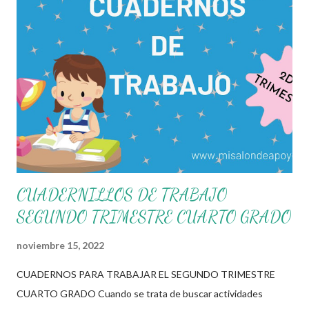
por eso que en esta ocasión les compartimos los siguientes
cuadernos para trabajar el segundo trimestre de este presente
ciclo escolar, dicho archivo cuenta con diferentes actividades
específicamente diseñadas para atender y lograr los
aprendizajes esperados de cada tema de las diferentes
asignaturas del grado correspondiente. Si bien estos materiales
solo son una opción mas a las diferentes estrategias y
herramientas que cada docente cuenta, recordemos que
ustedes tie...
CUADERNILLOS DE TRABAJO
SEGUNDO TRIMESTRE CUARTO GRADO
noviembre 15, 2022
CUADERNOS PARA TRABAJAR EL SEGUNDO TRIMESTRE
CUARTO GRADO Cuando se trata de buscar actividades