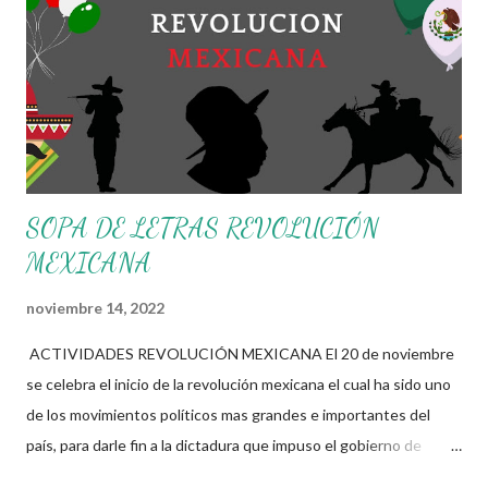
específicamente diseñadas para atender y lograr los
aprendizajes esperados de cada tema de las diferentes
asignaturas del grado correspondiente. Si bien estos materiales
solo son una opción mas a las diferentes estrategias y
herramientas que cada docente cuenta, recordemos que
ustedes tie...
SOPA DE LETRAS REVOLUCIÓN
MEXICANA
noviembre 14, 2022
ACTIVIDADES REVOLUCIÓN MEXICANA El 20 de noviembre
se celebra el inicio de la revolución mexicana el cual ha sido uno
de los movimientos políticos mas grandes e importantes del
país, para darle fin a la dictadura que impuso el gobierno de
Porfirio Díaz por mas de 30 años, esto gracias a la iniciativa de