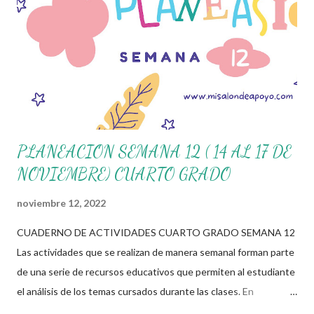
utilizar como parte central de sus medios educativos con o como
complemento a las planeaciones y/o actividades que ya se
encuentren previamente organizadas. Estas planeaciones estan
diseñadas para trabajar en la primera semana del presente ciclo
escolar las cuales en base a sus actividades no...
PLANEACION SEMANA 12 ( 14 AL 17 DE
NOVIEMBRE) CUARTO GRADO
noviembre 12, 2022
CUADERNO DE ACTIVIDADES CUARTO GRADO SEMANA 12
Las actividades que se realizan de manera semanal forman parte
de una serie de recursos educativos que permiten al estudiante
el análisis de los temas cursados durante las clases. En
coordinación con los docentes, los niños podrán relacionar