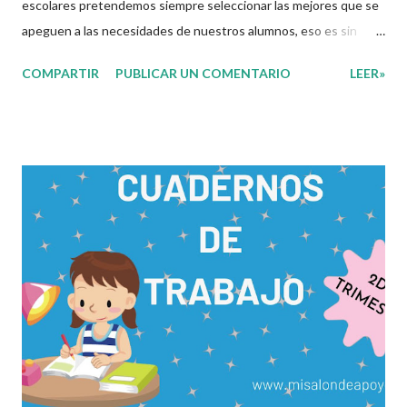
escolares pretendemos siempre seleccionar las mejores que se
apeguen a las necesidades de nuestros alumnos, eso es sin
duda una de las labores mas tediosas por las que un docente
COMPARTIR
PUBLICAR UN COMENTARIO
LEER»
tiene que pasar para poder brindar una educación de calidad. Los
materiales digitales juegan un rol importante en este proceso
de selección en el cual el docente tiene que elegir entre cientos
de opciones los que mas se apeguen a estas necesidades. Es
por eso que en esta ocasión les compartimos los siguientes
cuadernos para trabajar el segundo trimestre de este presente
ciclo escolar, dicho archivo cuenta con diferentes actividades
específicamente diseñadas para atender y lograr los
aprendizajes esperados de cada tema de las diferentes
asignaturas del grado correspondiente. Si bien estos materiales
solo son una opción mas a las diferentes estrategias y
herramientas que cada docente cuenta, recordemos que
ustedes tie...