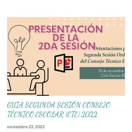
diferenciado por niveles educativos. Desde la flexibilidad en la
que se concibe el CTE y en correspondencia con la Nueva
Escuela Mexicana, se propone que el colectivo docente tome
decisiones sobre su organización, la gestión del tiempo acorde a
las necesidades de la escuela y las acciones que decidan
emprender para apropiarse y resignificar el Plan de Estudio
dentro y fuera de este espacio. En esta Primera Sesión
Ordinaria se les invita a que reflexionen y acuerden posibles
acciones a realizar colaborativamente en la escuela y con la
comunidad, a fin de atender las problemáticas identificad...
GUIA SEGUNDA SESIÓN CONSEJO
TÉCNICO ESCOLAR (CTE) 2022
noviembre 22, 2022