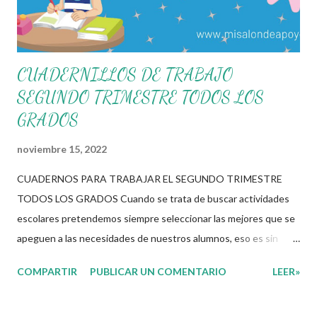
identificadas. Compañeros docen...
CUADERNILLOS DE TRABAJO
SEGUNDO TRIMESTRE TODOS LOS
GRADOS
noviembre 15, 2022
CUADERNOS PARA TRABAJAR EL SEGUNDO TRIMESTRE
TODOS LOS GRADOS Cuando se trata de buscar actividades
escolares pretendemos siempre seleccionar las mejores que se
apeguen a las necesidades de nuestros alumnos, eso es sin
duda una de las labores mas tediosas por las que un docente
COMPARTIR
PUBLICAR UN COMENTARIO
LEER»
tiene que pasar para poder brindar una educación de calidad. Los
materiales digitales juegan un rol importante en este proceso