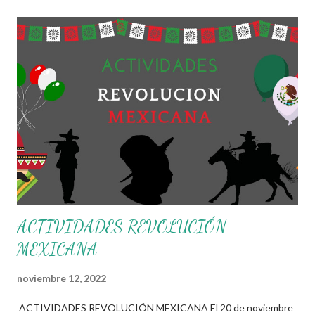
cual se plasmaban todas las necesidades, anhelos y demandas
por parte de los mexicanos en aquella época. Es por eso
compañeros docentes que en esta ocasión les queremos
compartir una serie de actividades que nos permitan trabajar
con nuestros aprendientes temas que les ayudaran conocer
mas sobre sobre la revolución mexicana y fomentar el
nacionalismo en ellos. Recuerden que los materiales que aquí
les compartimos se hacen con fin educativo, didáctico e
informativo, damos gracias a todos los ...
ACTIVIDADES REVOLUCIÓN
MEXICANA
noviembre 12, 2022
ACTIVIDADES REVOLUCIÓN MEXICANA El 20 de noviembre