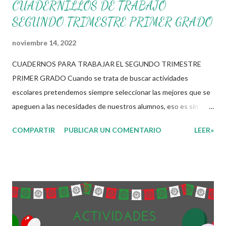
CUADERNILLOS DE TRABAJO
SEGUNDO TRIMESTRE PRIMER GRADO
noviembre 14, 2022
CUADERNOS PARA TRABAJAR EL SEGUNDO TRIMESTRE
PRIMER GRADO Cuando se trata de buscar actividades
escolares pretendemos siempre seleccionar las mejores que se
apeguen a las necesidades de nuestros alumnos, eso es sin
duda una de las labores mas tediosas por las que un docente
COMPARTIR
PUBLICAR UN COMENTARIO
LEER»
tiene que pasar para poder brindar una educación de calidad. Los
materiales digitales juegan un rol importante en este proceso
de selección en el cual el docente tiene que elegir entre cientos
de opciones los que mas se apeguen a estas necesidades. Es
por eso que en esta ocasión les compartimos los siguientes
cuadernos para trabajar el segundo trimestre de este presente
ciclo escolar, dicho archivo cuenta con diferentes actividades