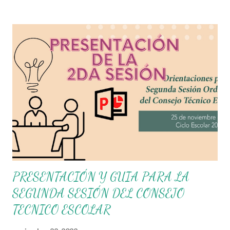
flexibilidad en la que se concibe el CTE y en correspondencia
con la Nueva Escuela Mexicana, se propone que el colectivo
docente tome decisiones sobre su organización, la gestión del
tiempo acorde a las necesidades de la escuela y las acciones que
decidan emprender para apropiarse y resignificar el Plan de
Estudio dentro y fuera de este espacio. En esta Primera Sesión
Ordinaria se les invita a que reflexionen y acuerden posibles
acciones a realizar colaborativamente en la escuela y con la
comunidad, a fin de atender las problemáticas identificadas.
Compañeros docentes ...
PRESENTACIÓN Y GUIA PARA LA
SEGUNDA SESIÓN DEL CONSEJO
TECNICO ESCOLAR