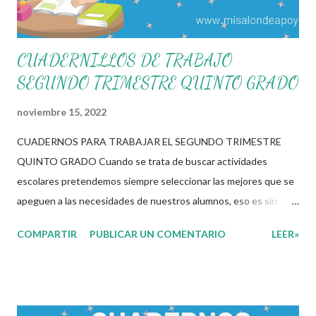
herramientas que cada docente cuenta, recordemos que
ustedes tien...
CUADERNILLOS DE TRABAJO
SEGUNDO TRIMESTRE QUINTO GRADO
noviembre 15, 2022
CUADERNOS PARA TRABAJAR EL SEGUNDO TRIMESTRE
QUINTO GRADO Cuando se trata de buscar actividades
escolares pretendemos siempre seleccionar las mejores que se
apeguen a las necesidades de nuestros alumnos, eso es sin
duda una de las labores mas tediosas por las que un docente
COMPARTIR
PUBLICAR UN COMENTARIO
LEER»
tiene que pasar para poder brindar una educación de calidad. Los
materiales digitales juegan un rol importante en este proceso
de selección en el cual el docente tiene que elegir entre cientos
de opciones los que mas se apeguen a estas necesidades. Es