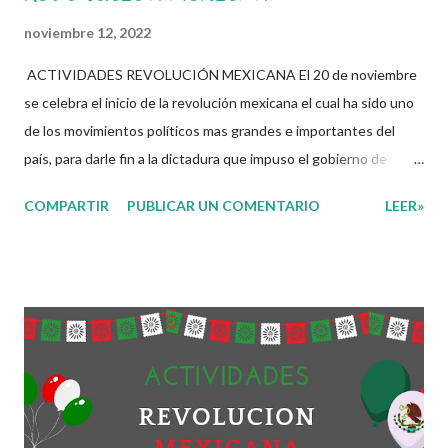
noviembre 12, 2022
ACTIVIDADES REVOLUCIÓN MEXICANA El 20 de noviembre
se celebra el inicio de la revolución mexicana el cual ha sido uno
de los movimientos políticos mas grandes e importantes del
país, para darle fin a la dictadura que impuso el gobierno de
Porfirio Díaz por mas de 30 años, esto gracias a la iniciativa de
COMPARTIR
PUBLICAR UN COMENTARIO
LEER»
Francisco I Madero con el Plan de San Luis, este movimiento fue
el detonante para que otros personajes se unieran a la lucha
consiguiendo la promulgación de la constitución de 1917 en la
cual se plasmaban todas las necesidades, anhelos y demandas
por parte de los mexicanos en aquella época. Es por eso
compañeros docentes que en esta ocasión les queremos
compartir una serie de actividades que nos permitan trabajar
con nuestros aprendientes temas que les ayudaran conocer
mas sobre sobre la revolución mexicana y fomentar el