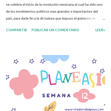
se celebra el inicio de la revolución mexicana el cual ha sido uno
de los movimientos políticos mas grandes e importantes del
país, para darle fin a la dictadura que impuso el gobierno de
Porfirio Díaz por mas de 30 años, esto gracias a la iniciativa de
COMPARTIR
PUBLICAR UN COMENTARIO
LEER»
Francisco I Madero con el Plan de San Luis, este movimiento fue
el detonante para que otros personajes se unieran a la lucha
consiguiendo la promulgación de la constitución de 1917 en la
cual se plasmaban todas las necesidades, anhelos y demandas
por parte de los mexicanos en aquella época. Es por eso
compañeros docentes que en esta ocasión les queremos
compartir una serie de actividades que nos permitan trabajar
con nuestros aprendientes temas que les ayudaran conocer
mas sobre sobre la revolución mexicana y fomentar el
nacionalismo en ellos. Recuerden que los materiales que aquí
les compartimos se hacen con fin educativo, didáctico e
informativo, damos gracias a todo...