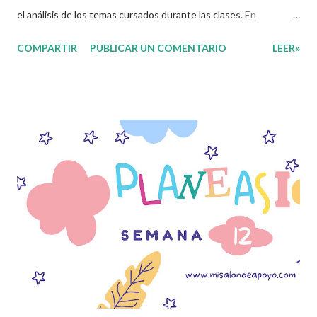
el análisis de los temas cursados durante las clases. En
coordinación con los docentes, los niños podrán relacionar
COMPARTIR
PUBLICAR UN COMENTARIO
LEER»
aquellos contenidos que sean de su interés con el material que
les compartimos para que así, mediante preguntas, actividades
didácticas y contenido audiovisual puedan comprender mejor lo
que se expone. Consolidar el aprendizaje de los estudiantes
mediante el estudio constante es preocupación tanto de
directivos, docentes y padres de familia. Por tal motivo,
ponemos a su disposición una amplia gama de opciones para
utilizar como parte central de sus medios educativos con o como
complemento a las planeaciones y/o actividades que ya se
encuentren previamente organizadas. Estas planeaciones estan
diseñadas para trabajar en la primera semana del presente ciclo
escolar las cuales en base a sus actividades nos...