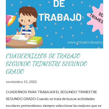
ciclo escolar, dicho archivo cuenta con diferentes actividades
específicamente diseñadas para atender y lograr los
aprendizajes esperados de cada tema de las diferentes
asignaturas del grado correspondiente. Si bien estos materiales
solo son una opción mas a las diferentes estrategias y
herramientas que cada docente cuenta, recordemos que
ustedes tie...
CUADERNILLOS DE TRABAJO
SEGUNDO TRIMESTRE SEGUNDO
GRADO
noviembre 15, 2022
CUADERNOS PARA TRABAJAR EL SEGUNDO TRIMESTRE
SEGUNDO GRADO Cuando se trata de buscar actividades
escolares pretendemos siempre seleccionar las mejores que se