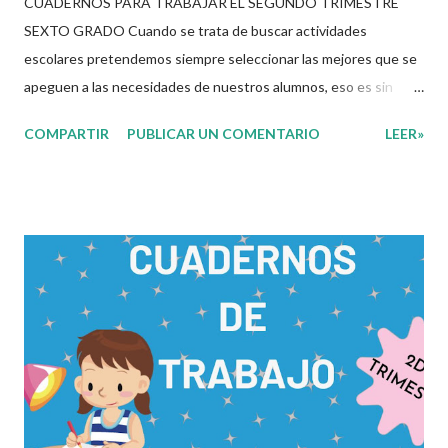
CUADERNOS PARA TRABAJAR EL SEGUNDO TRIMESTRE
SEXTO GRADO Cuando se trata de buscar actividades
escolares pretendemos siempre seleccionar las mejores que se
apeguen a las necesidades de nuestros alumnos, eso es sin
duda una de las labores mas tediosas por las que un docente
COMPARTIR
PUBLICAR UN COMENTARIO
LEER»
tiene que pasar para poder brindar una educación de calidad. Los
materiales digitales juegan un rol importante en este proceso
de selección en el cual el docente tiene que elegir entre cientos
de opciones los que mas se apeguen a estas necesidades. Es
por eso que en esta ocasión les compartimos los siguientes
cuadernos para trabajar el segundo trimestre de este presente
ciclo escolar, dicho archivo cuenta con diferentes actividades
específicamente diseñadas para atender y lograr los
aprendizajes esperados de cada tema de las diferentes
asignaturas del grado correspondiente. Si bien estos materiales
solo son una opción mas a las diferentes estrategias y