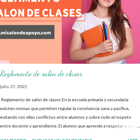
alcanzar y de aquellos que aun necesitan consolidar. Esto con la
finalidad de que elaboramos un plan de intervención adecuado para
atender las necesidades que nuestro grupo requiera de acuerdo a los
resultados del examen trimestral que apliquemos. Sin mas que decir les
damos las gracias para seguir apoyándonos en este nuevo blog
educativo y gracias por su preferencia. Recuerden que todo material
que aquí se comparte solo se hac...
Reglamento de salón de clases
julio 27, 2022
Reglamento de salón de clases En la escuela primaria y secundaria
existen normas que permiten regular la convivencia sana y pacifica,
evitando con ellas conflictos entre alumnos y sobre todo el respeto
entre docente y aprendiente. El alumno que aprende a respetar y seguir
las normas con responsabilidad en un futuro será un ciudadano que