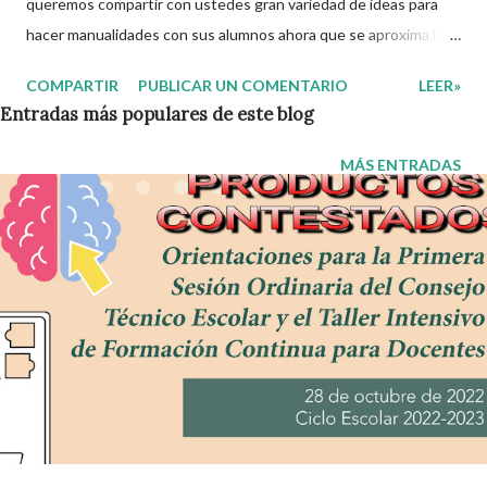
queremos compartir con ustedes gran variedad de ideas para
hacer manualidades con sus alumnos ahora que se aproxima la
celebración del día de las madres. Esperamos que estas
COMPARTIR
PUBLICAR UN COMENTARIO
LEER»
opciones contribuyan a estimular la creatividad de sus
Entradas más populares de este blog
estudiantes y a realizar un bonito detalle para el 10 de mayo.
Con mucho entusiasmo agradecemos a los autores de este
MÁS ENTRADAS
grandioso material que sin duda alguna será muy divertido para
sus alumnos. Recordamos también que nosotros únicamente lo
compartimos con fines informativos y educativos en nuestra
labor como agentes de la educación. 👏 Obtén material
completo en la siguiente liga 👇 Manualidades para el 10 de mayo
¡Gracias por tu visita! 😉 Publicamos diariamente. No olvides
compartir nuestra página y unirte a nuestro grupo para más
contenido educativo. 👉 Grupo de Facebook Además, puedes
unirte a Grupos de WhatsApp y segu...