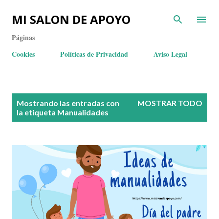
MI SALON DE APOYO
Páginas
Cookies
Políticas de Privacidad
Aviso Legal
E
Mostrando las entradas con
MOSTRAR TODO
n
la etiqueta
Manualidades
t
r
a
d
a
s