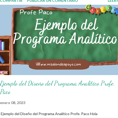
COMPARTIR
PUBLICAR UN COMENTARIO
LEER»
entiende las consecuencias de sus acciones, es por eso que el objetivo
fundamental de las normas de clases o reglamento de aula buscan
formar aprendientes que desde pequeños, entiendan, analizan y
practiquen las grandes responsabilidades que conlleva ser un buen
ciudadano. A continuación les compartimos algunos ejemplos de reglas
de salón de clases: 1. Cumplo con mis tareas y trabajos. 2. Cuidado mi
higiene personal. 3. Levanto la mano para hablar. 4. Pido permiso para
ir al baño 5. Deposito la basura en su lugar. 6. Cumplo con mis útiles
esc...
Ejemplo del Diseño del Programa Analítico Profe.
Paco
enero 08, 2023
Ejemplo del Diseño del Programa Analítico Profe. Paco Hola