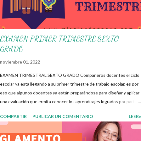
reflexionen y acuerden posibles acciones a realizar colaborativamente
en la escuela y con la comunidad, a fin de atender las problemáticas
identificadas. Compañeros docentes en est...
EXAMEN PRIMER TRIMESTRE SEXTO
GRADO
noviembre 01, 2022
EXAMEN TRIMESTRAL SEXTO GRADO Compañeros docentes el ciclo
escolar ya esta llegando a su primer trimestre de trabajo escolar, es por
eso que algunos docentes ya están preparándose para diseñar y aplicar
una evaluación que ermita conocer los aprendizajes logrados por parte
de nuestros aprendientes. El examen consta de diversas preguntas
COMPARTIR
PUBLICAR UN COMENTARIO
LEER»
para evaluar las diferentes asignaturas que sus alumnos cursaron
durante este ciclo escolar, permitiendo obtener un mayor panorama de
los aprendizajes claves que sus nuevos aprendientes ya lograron