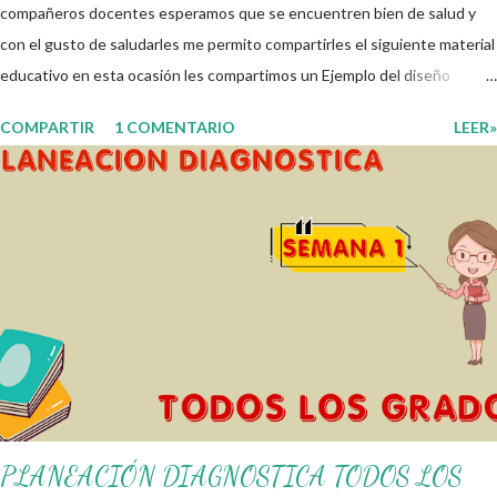
compañeros docentes esperamos que se encuentren bien de salud y
con el gusto de saludarles me permito compartirles el siguiente material
educativo en esta ocasión les compartimos un Ejemplo del diseño
Analítico. Esperando que este material sea de gran utilidad para
COMPARTIR
1 COMENTARIO
LEER»
fortalecer los procesos de enseñanza y aprendizaje para que los
alumnos alcacen los niveles de logro educativo. Gracias por seguir a
nuestro blog educativo, también agradecemos a los creadores de los
diferentes materiales que hacen que todo esto sea posible,
recordándoles que nosotros solo los compartimos con fines educativos,
didácticos e informativos. ☺️ Obtén documento completo aquí 👇👇 👇
Ejemplo del Diseño del Programa Analítico
PLANEACIÓN DIAGNOSTICA TODOS LOS