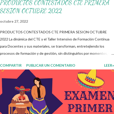
PRODUCTOS CONTESTADOS CTE PRIMERA
SESION OCTUBRE 2022
octubre 27, 2022
PRODUCTOS CONTESTADOS CTE PRIMERA SESION OCTUBRE
2022 La dinámica del CTE y el Taller Intensivo de Formación Continua
para Docentes y sus materiales, se transforman, entretejiendo los
procesos de formación y de gestión, sin distinguirlos por momentos, y
transitando de una guía de trabajo a un documento orientador, el cual es
COMPARTIR
PUBLICAR UN COMENTARIO
LEER»
genérico y no está diferenciado por niveles educativos. Desde la
flexibilidad en la que se concibe el CTE y en correspondencia con la
Nueva Escuela Mexicana, se propone que el colectivo docente tome
decisiones sobre su organización, la gestión del tiempo acorde a las
necesidades de la escuela y las acciones que decidan emprender para
apropiarse y resignificar el Plan de Estudio dentro y fuera de este
espacio. En esta Primera Sesión Ordinaria se les invita a que