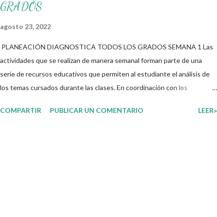
GRADOS
agosto 23, 2022
PLANEACIÓN DIAGNOSTICA TODOS LOS GRADOS SEMANA 1 Las
actividades que se realizan de manera semanal forman parte de una
serie de recursos educativos que permiten al estudiante el análisis de
los temas cursados durante las clases. En coordinación con los
docentes, los niños podrán relacionar aquellos contenidos que sean de
COMPARTIR
PUBLICAR UN COMENTARIO
LEER»
su interés con el material que les compartimos para que así, mediante
preguntas, actividades didácticas y contenido audiovisual puedan
comprender mejor lo que se expone. Consolidar el aprendizaje de los
estudiantes mediante el estudio constante es preocupación tanto de
directivos, docentes y padres de familia. Por tal motivo, ponemos a su
disposición una amplia gama de opciones para utilizar como parte central
de sus medios educativos con o como complemento a las planeaciones
y/o actividades que ya se encuentren previamente organizadas. Estas