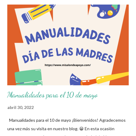
nosotros únicamente lo compartimos con fines informativos y
educativos. Obtén material completo en el siguiente enlace 👇
Ideas de manualidades para el día del padre ¡Gracias por tu
visita! 😉 Publicamos diariamente. No olvides compartir nuestra
página y unirte a nuestro grupo para más contenido educativo.
👉 Grupo de Facebook Además, puedes unirte a Grupos de
WhatsApp y seguir a Salón didáctico donde se comparte gran
variedad d...
Manualidades para el 10 de mayo
abril 30, 2022
Manualidades para el 10 de mayo ¡Bienvenidos! Agradecemos
una vez más su visita en nuestro blog. 😀 En esta ocasión