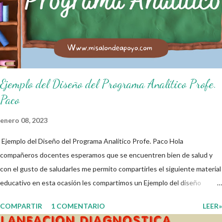
de salón de clases: 1. Cumplo con mis tareas y trabajos. 2. Cuidado mi
higiene personal. 3. Levanto la mano para hablar. 4. Pido permiso para
ir al baño 5. Deposito la basura en su lugar. 6. Cumplo con mis útiles
esc...
Ejemplo del Diseño del Programa Analítico Profe.
Paco
enero 08, 2023
Ejemplo del Diseño del Programa Analítico Profe. Paco Hola
compañeros docentes esperamos que se encuentren bien de salud y
con el gusto de saludarles me permito compartirles el siguiente material
educativo en esta ocasión les compartimos un Ejemplo del diseño
Analítico. Esperando que este material sea de gran utilidad para
COMPARTIR
1 COMENTARIO
LEER»
fortalecer los procesos de enseñanza y aprendizaje para que los