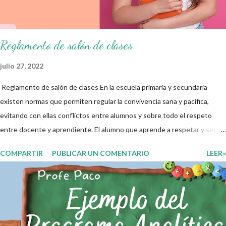
educativo y gracias por su preferencia. Recuerden que todo material
que aquí se comparte solo se hac...
Reglamento de salón de clases
julio 27, 2022
Reglamento de salón de clases En la escuela primaria y secundaria
existen normas que permiten regular la convivencia sana y pacifica,
evitando con ellas conflictos entre alumnos y sobre todo el respeto
entre docente y aprendiente. El alumno que aprende a respetar y seguir
las normas con responsabilidad en un futuro será un ciudadano que
COMPARTIR
PUBLICAR UN COMENTARIO
LEER»
entiende las consecuencias de sus acciones, es por eso que el objetivo
fundamental de las normas de clases o reglamento de aula buscan
formar aprendientes que desde pequeños, entiendan, analizan y
practiquen las grandes responsabilidades que conlleva ser un buen
ciudadano. A continuación les compartimos algunos ejemplos de reglas