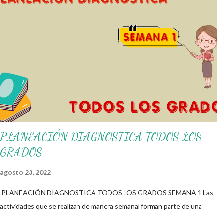
alumnos alcacen los niveles de logro educativo. Gracias por seguir a
nuestro blog educativo, también agradecemos a los creadores de los
diferentes materiales que hacen que todo esto sea posible,
recordándoles que nosotros solo los compartimos con fines educativos,
didácticos e informativos. ☺️ Obtén documento completo aquí 👇👇 👇
Ejemplo del Diseño del Programa Analítico
PLANEACIÓN DIAGNOSTICA TODOS LOS
GRADOS
agosto 23, 2022
PLANEACIÓN DIAGNOSTICA TODOS LOS GRADOS SEMANA 1 Las
actividades que se realizan de manera semanal forman parte de una