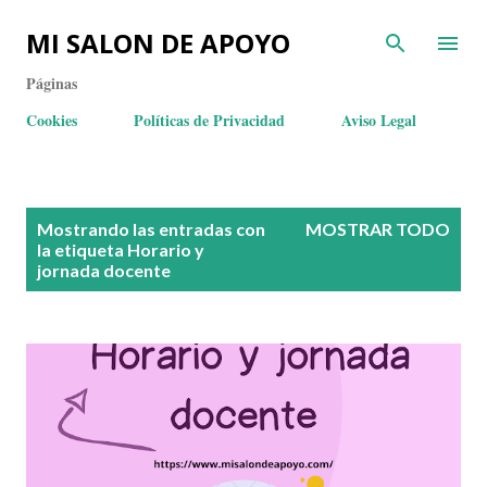
MI SALON DE APOYO
Páginas
Cookies
Políticas de Privacidad
Aviso Legal
E
Mostrando las entradas con
MOSTRAR TODO
n
la etiqueta
Horario y
jornada docente
t
r
a
d
a
s