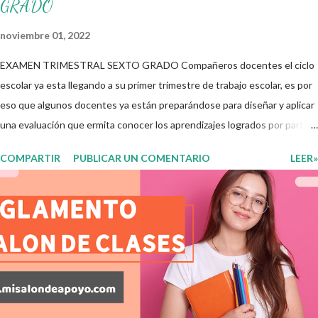
GRADO
noviembre 01, 2022
EXAMEN TRIMESTRAL SEXTO GRADO Compañeros docentes el ciclo
escolar ya esta llegando a su primer trimestre de trabajo escolar, es por
eso que algunos docentes ya están preparándose para diseñar y aplicar
una evaluación que ermita conocer los aprendizajes logrados por parte
de nuestros aprendientes. El examen consta de diversas preguntas
COMPARTIR
PUBLICAR UN COMENTARIO
LEER»
para evaluar las diferentes asignaturas que sus alumnos cursaron
durante este ciclo escolar, permitiendo obtener un mayor panorama de
los aprendizajes claves que sus nuevos aprendientes ya lograron
alcanzar y de aquellos que aun necesitan consolidar. Esto con la
finalidad de que elaboramos un plan de intervención adecuado para
atender las necesidades que nuestro grupo requiera de acuerdo a los
resultados del examen trimestral que apliquemos. Sin mas que decir les
damos las gracias para seguir apoyándonos en este nuevo blog