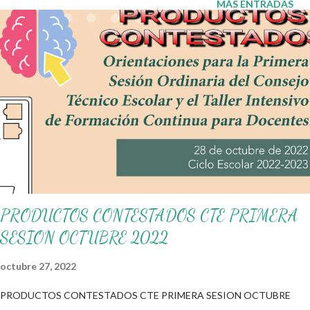
MÁS ENTRADAS
informativos y educativos en nuestra labor como agentes de la
educación. 👏 Obtén en el siguiente link 👇 Horario y jornada
docente ¡Gracias por tu visita! 😉 Publicamos diariamente. No
olvides compartir nuestra página y unirte a nuestro grupo para
más contenido educativo. 👉 Grupo de Facebook Además,
puedes unirte a Grupos de WhatsApp y seguir a Salón
didáctico donde se comparte gran variedad de material
didáctico. También te puede interesar: P...
PRODUCTOS CONTESTADOS CTE PRIMERA
SESION OCTUBRE 2022
octubre 27, 2022
PRODUCTOS CONTESTADOS CTE PRIMERA SESION OCTUBRE