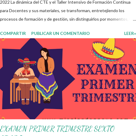
2022 La dinámica del CTE y el Taller Intensivo de Formación Continua
para Docentes y sus materiales, se transforman, entretejiendo los
procesos de formación y de gestión, sin distinguirlos por momentos, y
transitando de una guía de trabajo a un documento orientador, el cual es
COMPARTIR
PUBLICAR UN COMENTARIO
LEER»
genérico y no está diferenciado por niveles educativos. Desde la
flexibilidad en la que se concibe el CTE y en correspondencia con la
Nueva Escuela Mexicana, se propone que el colectivo docente tome
decisiones sobre su organización, la gestión del tiempo acorde a las
necesidades de la escuela y las acciones que decidan emprender para
apropiarse y resignificar el Plan de Estudio dentro y fuera de este
espacio. En esta Primera Sesión Ordinaria se les invita a que
reflexionen y acuerden posibles acciones a realizar colaborativamente
en la escuela y con la comunidad, a fin de atender las problemáticas
identificadas. Compañeros docentes en est...
EXAMEN PRIMER TRIMESTRE SEXTO