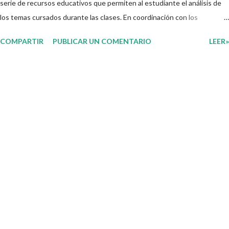
serie de recursos educativos que permiten al estudiante el análisis de
los temas cursados durante las clases. En coordinación con los
docentes, los niños podrán relacionar aquellos contenidos que sean de
COMPARTIR
PUBLICAR UN COMENTARIO
LEER»
su interés con el material que les compartimos para que así, mediante
preguntas, actividades didácticas y contenido audiovisual puedan
comprender mejor lo que se expone. Consolidar el aprendizaje de los
estudiantes mediante el estudio constante es preocupación tanto de
directivos, docentes y padres de familia. Por tal motivo, ponemos a su
disposición una amplia gama de opciones para utilizar como parte central
de sus medios educativos con o como complemento a las planeaciones
y/o actividades que ya se encuentren previamente organizadas. Estas
planeaciones estan diseñadas para trabajar en la primera semana del
presente ciclo escolar las cuales en base a sus activid...