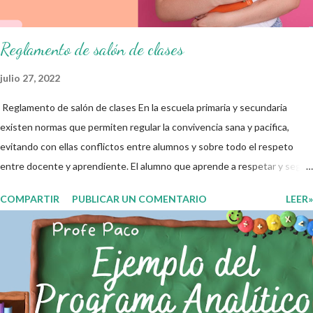
que aquí se comparte solo se hac...
Reglamento de salón de clases
julio 27, 2022
Reglamento de salón de clases En la escuela primaria y secundaria
existen normas que permiten regular la convivencia sana y pacifica,
evitando con ellas conflictos entre alumnos y sobre todo el respeto
entre docente y aprendiente. El alumno que aprende a respetar y seguir
las normas con responsabilidad en un futuro será un ciudadano que
COMPARTIR
PUBLICAR UN COMENTARIO
LEER»
entiende las consecuencias de sus acciones, es por eso que el objetivo
fundamental de las normas de clases o reglamento de aula buscan
formar aprendientes que desde pequeños, entiendan, analizan y
practiquen las grandes responsabilidades que conlleva ser un buen
ciudadano. A continuación les compartimos algunos ejemplos de reglas
de salón de clases: 1. Cumplo con mis tareas y trabajos. 2. Cuidado mi