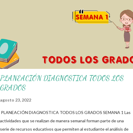
nuestro blog educativo, también agradecemos a los creadores de los
diferentes materiales que hacen que todo esto sea posible,
recordándoles que nosotros solo los compartimos con fines educativos,
didácticos e informativos. ☺️ Obtén documento completo aquí 👇👇 👇
Ejemplo del Diseño del Programa Analítico
PLANEACIÓN DIAGNOSTICA TODOS LOS
GRADOS
agosto 23, 2022
PLANEACIÓN DIAGNOSTICA TODOS LOS GRADOS SEMANA 1 Las
actividades que se realizan de manera semanal forman parte de una
serie de recursos educativos que permiten al estudiante el análisis de