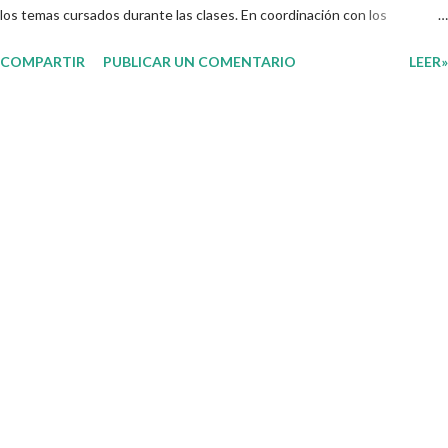
los temas cursados durante las clases. En coordinación con los
docentes, los niños podrán relacionar aquellos contenidos que sean de
COMPARTIR
PUBLICAR UN COMENTARIO
LEER»
su interés con el material que les compartimos para que así, mediante
preguntas, actividades didácticas y contenido audiovisual puedan
comprender mejor lo que se expone. Consolidar el aprendizaje de los
estudiantes mediante el estudio constante es preocupación tanto de
directivos, docentes y padres de familia. Por tal motivo, ponemos a su
disposición una amplia gama de opciones para utilizar como parte central
de sus medios educativos con o como complemento a las planeaciones
y/o actividades que ya se encuentren previamente organizadas. Estas
planeaciones estan diseñadas para trabajar en la primera semana del
presente ciclo escolar las cuales en base a sus activid...