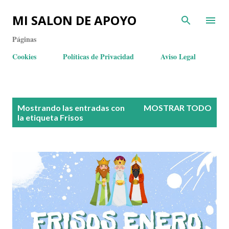
MI SALON DE APOYO
Páginas
Cookies
Políticas de Privacidad
Aviso Legal
E
Mostrando las entradas con
MOSTRAR TODO
n
la etiqueta
Frisos
t
r
a
d
a
s