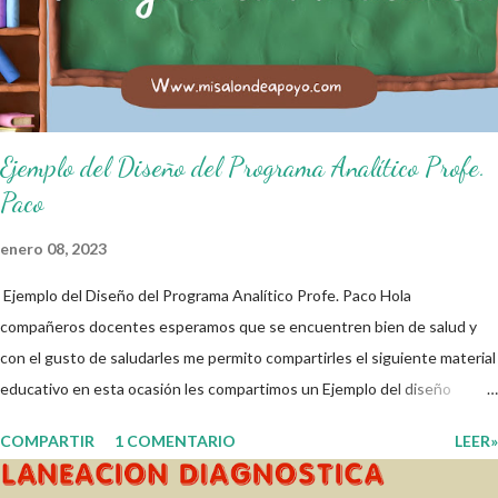
higiene personal. 3. Levanto la mano para hablar. 4. Pido permiso para
ir al baño 5. Deposito la basura en su lugar. 6. Cumplo con mis útiles
esc...
Ejemplo del Diseño del Programa Analítico Profe.
Paco
enero 08, 2023
Ejemplo del Diseño del Programa Analítico Profe. Paco Hola
compañeros docentes esperamos que se encuentren bien de salud y
con el gusto de saludarles me permito compartirles el siguiente material
educativo en esta ocasión les compartimos un Ejemplo del diseño
Analítico. Esperando que este material sea de gran utilidad para
COMPARTIR
1 COMENTARIO
LEER»
fortalecer los procesos de enseñanza y aprendizaje para que los
alumnos alcacen los niveles de logro educativo. Gracias por seguir a