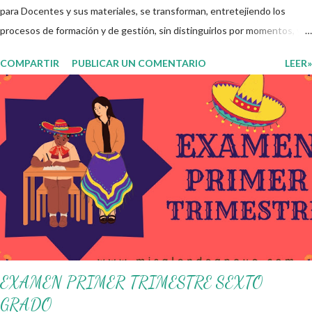
para Docentes y sus materiales, se transforman, entretejiendo los
procesos de formación y de gestión, sin distinguirlos por momentos, y
transitando de una guía de trabajo a un documento orientador, el cual es
COMPARTIR
PUBLICAR UN COMENTARIO
LEER»
genérico y no está diferenciado por niveles educativos. Desde la
flexibilidad en la que se concibe el CTE y en correspondencia con la
Nueva Escuela Mexicana, se propone que el colectivo docente tome
decisiones sobre su organización, la gestión del tiempo acorde a las
necesidades de la escuela y las acciones que decidan emprender para
apropiarse y resignificar el Plan de Estudio dentro y fuera de este
espacio. En esta Primera Sesión Ordinaria se les invita a que
reflexionen y acuerden posibles acciones a realizar colaborativamente
en la escuela y con la comunidad, a fin de atender las problemáticas
identificadas. Compañeros docentes en est...
EXAMEN PRIMER TRIMESTRE SEXTO
GRADO