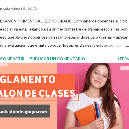
noviembre 01, 2022
EXAMEN TRIMESTRAL SEXTO GRADO Compañeros docentes el ciclo
escolar ya esta llegando a su primer trimestre de trabajo escolar, es por
eso que algunos docentes ya están preparándose para diseñar y aplicar
una evaluación que ermita conocer los aprendizajes logrados por parte
de nuestros aprendientes. El examen consta de diversas preguntas
COMPARTIR
PUBLICAR UN COMENTARIO
LEER»
para evaluar las diferentes asignaturas que sus alumnos cursaron
durante este ciclo escolar, permitiendo obtener un mayor panorama de
los aprendizajes claves que sus nuevos aprendientes ya lograron
alcanzar y de aquellos que aun necesitan consolidar. Esto con la
finalidad de que elaboramos un plan de intervención adecuado para
atender las necesidades que nuestro grupo requiera de acuerdo a los
resultados del examen trimestral que apliquemos. Sin mas que decir les
damos las gracias para seguir apoyándonos en este nuevo blog
educativo y gracias por su preferencia. Recuerden que todo material