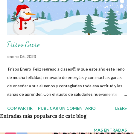
Frisos Enero
enero 05, 2023
Frisos Enero Feliz regreso a clases😊❄️ que este año este lleno
de mucha felicidad, renovado de energías y con muchas ganas
de enseñar a sus alumnos y contagiarles toda esa actitud y las
ganas de aprender. Con el gusto de saludarles nuevamente
queremos compartir con ustedes este material que podrán
COMPARTIR
PUBLICAR UN COMENTARIO
LEER»
utilizar para decorar el aula o como ustedes deseen. 👨👧
Entradas más populares de este blog
Agradecemos con mucho entusiasmo a los autores de tan
estupendo material 👏 y les recordamos que nosotros
MÁS ENTRADAS