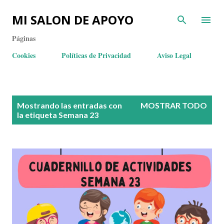
MI SALON DE APOYO
Páginas
Cookies
Políticas de Privacidad
Aviso Legal
E
Mostrando las entradas con
MOSTRAR TODO
n
la etiqueta
Semana 23
t
r
a
d
a
s