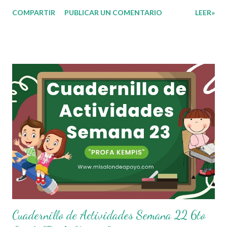
ustedes 🙋🏽‍♂️😊 Compañeros Docentes esta ocasión les traemos
COMPARTIR
PUBLICAR UN COMENTARIO
LEER»
el cuadernillo de actividades de la semana 23 donde encontrarán
una serie de ejercicios, prácticas y diferentes propuestas con
las que los niños podrán trabajar para mejorar sus aprendizajes
de las diferentes asignaturas que estudien durante esta
semana. Esperando que este material sea de gran utilidad para
fortalecer los procesos de enseñanza y aprendizaje para que los
alumnos alcacen los niveles de logro educativo. Agradecemos a
los creadores de estos increibles archivos ya que gracias a su
dedicacion y trabajo podemos gozar de estas planeaciones
didacticas, recuerden que nosotros solo los compartimos con
fines educativos, didácticos e informativos.😊 Obtén
document...
Cuadernillo de Actividades Semana 22 6to