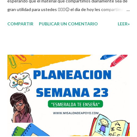
esperando que el material que compartimos diariamente sea de
gran utilidad para ustedes 🙋🏽‍♂️😊 el dia de hoy les compartimos
la Planeacion de la Semana 23. La planeacion didactica es un
COMPARTIR
PUBLICAR UN COMENTARIO
LEER»
proceso muy importante para los docentes ya que es el
momento donde se toman las decisiones con respecto a los
contenidos educativos que se van a impartir, transformándolos
en actividades concretas y específicas. Se elabora un programa
donde se pretende incorporar todos los conocimientos que se
quieren mirar, para de esta forma asentar el conocimiento entre
sus alumnos. Agradecemos a los creadores de estos increibles
archivos ya que gracias a su dedicacion y trabajo podemos gozar
de estas planeaciones didacticas, recuerden que nosotros solo
los compartimos con fines educativos, didácticos e informativos.
😊 Obtén documento completo aquí 👇👇👇 Planeacion 2do
Grado