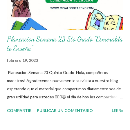
😊 Obtén documento completo aquí 👇👇👇 Planeacion 6to Grado
Planeacion Semana 23 5to Grado "Esmeralda
te Enseña"
febrero 19, 2023
Planeacion Semana 23 Quinto Grado Hola, compañeros
maestros! Agradecemos nuevamente su visita a nuestro blog
esperando que el material que compartimos diariamente sea de
gran utilidad para ustedes 🙋🏽‍♂️😊 el dia de hoy les compartimos
la Planeacion de la Semana 23. La planeacion didactica es un
COMPARTIR
PUBLICAR UN COMENTARIO
LEER»
proceso muy importante para los docentes ya que es el
momento donde se toman las decisiones con respecto a los
contenidos educativos que se van a impartir, transformándolos