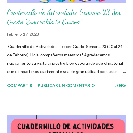
Cuadernillo de Actividades Semana 23 3er
Grado "Esmeralda te Enseña"
febrero 19, 2023
Cuadernillo de Actividades Tercer Grado Semana 23 (20 al 24
de Febrero) Hola, compañeros maestros! Agradecemos
nuevamente su visita a nuestro blog esperando que el material
que compartimos diariamente sea de gran utilidad para ustedes
🙋🏽‍♂️😊 Compañeros Docentes esta ocasión les traemos el
COMPARTIR
PUBLICAR UN COMENTARIO
LEER»
cuadernillo de actividades de la semana 23 donde encontrarán
una serie de ejercicios, prácticas y diferentes propuestas con
las que los niños podrán trabajar para mejorar sus aprendizajes
de las diferentes asignaturas que estudien durante esta
semana. Esperando que este material sea de gran utilidad para
fortalecer los procesos de enseñanza y aprendizaje para que los