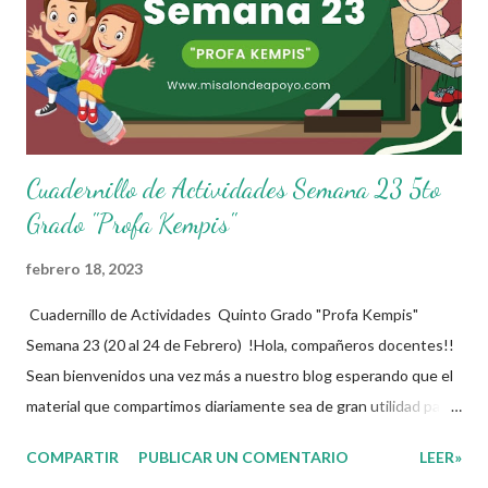
dedicacion y trabajo podemos gozar de estas planeaciones
didacticas, recuerden que nosotros solo los compartimos con
fines educativos, didácticos e informativos.😊 Obtén
documento com...
Cuadernillo de Actividades Semana 23 5to
Grado "Profa Kempis"
febrero 18, 2023
Cuadernillo de Actividades Quinto Grado "Profa Kempis"
Semana 23 (20 al 24 de Febrero) !Hola, compañeros docentes!!
Sean bienvenidos una vez más a nuestro blog esperando que el
material que compartimos diariamente sea de gran utilidad para
ustedes 🙋🏽‍♂️😊 Compañeros Docentes esta ocasión les traemos
COMPARTIR
PUBLICAR UN COMENTARIO
LEER»
el cuadernillo de actividades de la semana 23 donde encontrarán