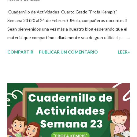
Cuadernillo de Actividades Cuarto Grado "Profa Kempis"
Semana 23 (20 al 24 de Febrero) !Hola, compañeros docentes!!
Sean bienvenidos una vez más a nuestro blog esperando que el
material que compartimos diariamente sea de gran utilidad para
ustedes 🙋🏽‍♂️😊 Compañeros Docentes esta ocasión les traemos
COMPARTIR
PUBLICAR UN COMENTARIO
LEER»
el cuadernillo de actividades de la semana 23 donde encontrarán
una serie de ejercicios, prácticas y diferentes propuestas con
las que los niños podrán trabajar para mejorar sus aprendizajes
de las diferentes asignaturas que estudien durante esta
semana. Esperando que este material sea de gran utilidad para
fortalecer los procesos de enseñanza y aprendizaje para que los
alumnos alcacen los niveles de logro educativo. Agradecemos a
los creadores de estos increibles archivos ya que gracias a su
dedicacion y trabajo podemos gozar de estas planeaciones
didacticas, recuerden que nosotros solo los compartimos con