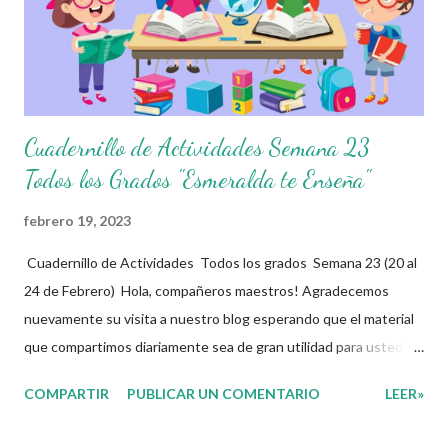
Cuadernillo de Actividades Semana 23
Todos los Grados "Esmeralda te Enseña"
febrero 19, 2023
Cuadernillo de Actividades Todos los grados Semana 23 (20 al
24 de Febrero) Hola, compañeros maestros! Agradecemos
nuevamente su visita a nuestro blog esperando que el material
que compartimos diariamente sea de gran utilidad para ustedes
🙋🏽‍♂️😊 Compañeros Docentes esta ocasión les traemos el
COMPARTIR
PUBLICAR UN COMENTARIO
LEER»
cuadernillo de actividades de la semana 23 donde encontrarán
una serie de ejercicios, prácticas y diferentes propuestas con