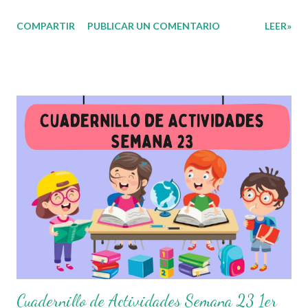
🙋🏽‍♂️😊 Compañeros Docentes esta ocasión les traemos el
COMPARTIR
PUBLICAR UN COMENTARIO
LEER»
cuadernillo de actividades de la semana 23 donde encontrarán
una serie de ejercicios, prácticas y diferentes propuestas con
las que los niños podrán trabajar para mejorar sus aprendizajes
de las diferentes asignaturas que estudien durante esta
semana. Esperando que este material sea de gran utilidad para
fortalecer los procesos de enseñanza y aprendizaje para que los
alumnos alcacen los niveles de logro educativo. Agradecemos a
los creadores de estos increibles archivos ya que gracias a su
dedicacion y trabajo podemos gozar de estas planeaciones
didacticas, recuerden que nosotros solo los compartimos con
fines educativos, didácticos e informativos.😊 Obtén
documento completo...
Cuadernillo de Actividades Semana 23 1er