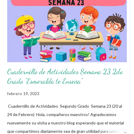
alumnos alcacen los niveles de logro educativo. Agradecemos a
los creadores de estos increibles archivos ya que gracias a su
dedicacion y trabajo podemos gozar de estas planeaciones
didacticas, recuerden que nosotros solo los compartimos con
fines educativos, didácticos e informativos.😊 Obtén
documento completo ...
Cuadernillo de Actividades Semana 23 2do
Grado "Esmeralda te Enseña"
febrero 19, 2023
Cuadernillo de Actividades Segundo Grado Semana 23 (20 al
24 de Febrero) Hola, compañeros maestros! Agradecemos
nuevamente su visita a nuestro blog esperando que el material
que compartimos diariamente sea de gran utilidad para ustedes