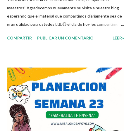
maestros! Agradecemos nuevamente su visita a nuestro blog
esperando que el material que compartimos diariamente sea de
gran utilidad para ustedes 🙋🏽‍♂️😊 el dia de hoy les compartimos
la Planeacion de la Semana 23. La planeacion didactica es un
COMPARTIR
PUBLICAR UN COMENTARIO
LEER»
proceso muy importante para los docentes ya que es el
momento donde se toman las decisiones con respecto a los
contenidos educativos que se van a impartir, transformándolos
en actividades concretas y específicas. Se elabora un programa
donde se pretende incorporar todos los conocimientos que se
quieren mirar, para de esta forma asentar el conocimiento entre
sus alumnos. Agradecemos a los creadores de estos increibles
archivos ya que gracias a su dedicacion y trabajo podemos gozar
de estas planeaciones didacticas, recuerden que nosotros solo
los compartimos con fines educativos, didácticos e informativos.
😊 Obtén documento completo aquí 👇👇👇 Planeacion 4to Grado