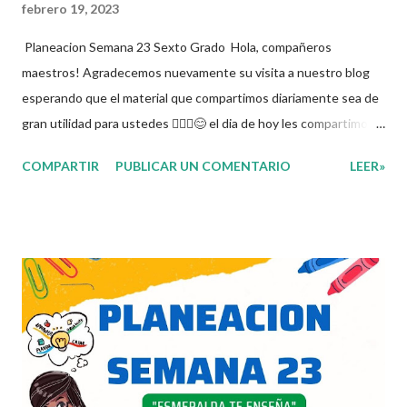
febrero 19, 2023
Planeacion Semana 23 Sexto Grado Hola, compañeros
maestros! Agradecemos nuevamente su visita a nuestro blog
esperando que el material que compartimos diariamente sea de
gran utilidad para ustedes 🙋🏽‍♂️😊 el dia de hoy les compartimos
la Planeacion de la Semana 23. La planeacion didactica es un
COMPARTIR
PUBLICAR UN COMENTARIO
LEER»
proceso muy importante para los docentes ya que es el
momento donde se toman las decisiones con respecto a los
contenidos educativos que se van a impartir, transformándolos
en actividades concretas y específicas. Se elabora un programa
donde se pretende incorporar todos los conocimientos que se
quieren mirar, para de esta forma asentar el conocimiento entre
sus alumnos. Agradecemos a los creadores de estos increibles
archivos ya que gracias a su dedicacion y trabajo podemos gozar
de estas planeaciones didacticas, recuerden que nosotros solo
los compartimos con fines educativos, didácticos e informativos.