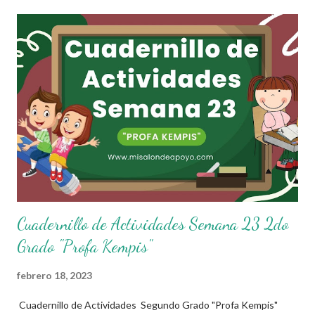
de las diferentes asignaturas que estudien durante esta
semana. Esperando que este material sea de gran utilidad para
fortalecer los procesos de enseñanza y aprendizaje para que los
alumnos alcacen los niveles de logro educativo. Agradecemos a
los creadores de estos increibles archivos ya que gracias a su
dedicacion y trabajo podemos gozar de estas planeaciones
didacticas, recuerden que nosotros solo los compartimos con
fines educativos, didácticos e informativos.😊 Obtén
documento co...
Cuadernillo de Actividades Semana 23 2do
Grado "Profa Kempis"
febrero 18, 2023
Cuadernillo de Actividades Segundo Grado "Profa Kempis"