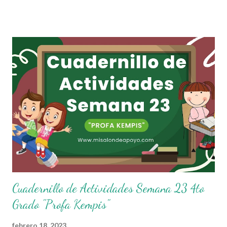
una serie de ejercicios, prácticas y diferentes propuestas con
las que los niños podrán trabajar para mejorar sus aprendizajes
de las diferentes asignaturas que estudien durante esta
semana. Esperando que este material sea de gran utilidad para
fortalecer los procesos de enseñanza y aprendizaje para que los
alumnos alcacen los niveles de logro educativo. Agradecemos a
los creadores de estos increibles archivos ya que gracias a su
dedicacion y trabajo podemos gozar de estas planeaciones
didacticas, recuerden que nosotros solo los compartimos con
fines educativos, didácticos e informativos.😊 Obtén
documento co...
Cuadernillo de Actividades Semana 23 4to
Grado "Profa Kempis"
febrero 18, 2023