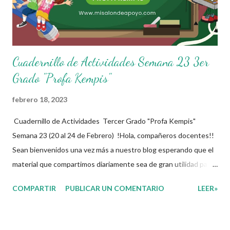
fines educativos, didácticos e informativos.😊 Obtén
documento co...
Cuadernillo de Actividades Semana 23 3er
Grado "Profa Kempis"
febrero 18, 2023
Cuadernillo de Actividades Tercer Grado "Profa Kempis"
Semana 23 (20 al 24 de Febrero) !Hola, compañeros docentes!!
Sean bienvenidos una vez más a nuestro blog esperando que el
material que compartimos diariamente sea de gran utilidad para
ustedes 🙋🏽‍♂️😊 Compañeros Docentes esta ocasión les traemos
COMPARTIR
PUBLICAR UN COMENTARIO
LEER»
el cuadernillo de actividades de la semana 23 donde encontrarán
una serie de ejercicios, prácticas y diferentes propuestas con
las que los niños podrán trabajar para mejorar sus aprendizajes