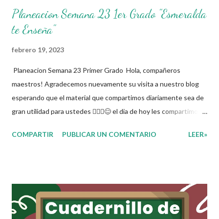
Planeacion Semana 23 1er Grado "Esmeralda
te Enseña"
febrero 19, 2023
Planeacion Semana 23 Primer Grado Hola, compañeros
maestros! Agradecemos nuevamente su visita a nuestro blog
esperando que el material que compartimos diariamente sea de
gran utilidad para ustedes 🙋🏽‍♂️😊 el dia de hoy les compartimos
la Planeacion de la Semana 23. La planeacion didactica es un
COMPARTIR
PUBLICAR UN COMENTARIO
LEER»
proceso muy importante para los docentes ya que es el
momento donde se toman las decisiones con respecto a los
contenidos educativos que se van a impartir, transformándolos
en actividades concretas y específicas. Se elabora un programa
donde se pretende incorporar todos los conocimientos que se
quieren mirar, para de esta forma asentar el conocimiento entre