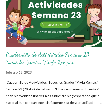
sus alumnos. Agradecemos a los creadores de estos increibles
archivos ya que gracias a su dedicacion y trabajo podemos gozar
de estas planeaciones didacticas, recuerden que nosotros solo
los compartimos con fines educativos, didácticos e informativos.
😊 Obtén documento completo aquí 👇👇👇 Planeacion 1er Grado
Cuadernillo de Actividades Semana 23
Todos los Grados "Profa Kempis"
febrero 18, 2023
Cuadernillo de Actividades Todos los Grados "Profa Kempis"
Semana 23 (20 al 24 de Febrero) !Hola, compañeros docentes!!
Sean bienvenidos una vez más a nuestro blog esperando que el
material que compartimos diariamente sea de gran utilidad para