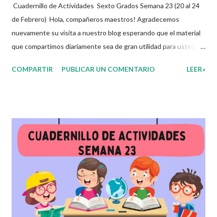
Cuadernillo de Actividades Sexto Grados Semana 23 (20 al 24
de Febrero) Hola, compañeros maestros! Agradecemos
nuevamente su visita a nuestro blog esperando que el material
que compartimos diariamente sea de gran utilidad para ustedes
🙋🏽‍♂️😊 Compañeros Docentes esta ocasión les traemos el
COMPARTIR
PUBLICAR UN COMENTARIO
LEER»
cuadernillo de actividades de la semana 23 donde encontrarán
una serie de ejercicios, prácticas y diferentes propuestas con
las que los niños podrán trabajar para mejorar sus aprendizajes
de las diferentes asignaturas que estudien durante esta
semana. Esperando que este material sea de gran utilidad para
fortalecer los procesos de enseñanza y aprendizaje para que los
alumnos alcacen los niveles de logro educativo. Agradecemos a
los creadores de estos increibles archivos ya que gracias a su
dedicacion y trabajo podemos gozar de estas planeaciones
didacticas, recuerden que nosotros solo los compartimos con
fines educativos, didácticos e informativos.😊 Obtén