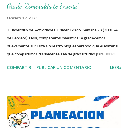
Grado "Esmeralda te Enseña"
febrero 19, 2023
Cuadernillo de Actividades Primer Grado Semana 23 (20 al 24
de Febrero) Hola, compañeros maestros! Agradecemos
nuevamente su visita a nuestro blog esperando que el material
que compartimos diariamente sea de gran utilidad para ustedes
🙋🏽‍♂️😊 Compañeros Docentes esta ocasión les traemos el
COMPARTIR
PUBLICAR UN COMENTARIO
LEER»
cuadernillo de actividades de la semana 23 donde encontrarán
una serie de ejercicios, prácticas y diferentes propuestas con
las que los niños podrán trabajar para mejorar sus aprendizajes
de las diferentes asignaturas que estudien durante esta
semana. Esperando que este material sea de gran utilidad para
fortalecer los procesos de enseñanza y aprendizaje para que los
alumnos alcacen los niveles de logro educativo. Agradecemos a
los creadores de estos increibles archivos ya que gracias a su