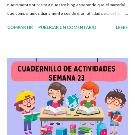
nuevamente su visita a nuestro blog esperando que el material
que compartimos diariamente sea de gran utilidad para ustedes
🙋🏽‍♂️😊 Compañeros Docentes esta ocasión les traemos el
COMPARTIR
PUBLICAR UN COMENTARIO
LEER»
cuadernillo de actividades de la semana 23 donde encontrarán
una serie de ejercicios, prácticas y diferentes propuestas con
las que los niños podrán trabajar para mejorar sus aprendizajes
de las diferentes asignaturas que estudien durante esta
semana. Esperando que este material sea de gran utilidad para
fortalecer los procesos de enseñanza y aprendizaje para que los
alumnos alcacen los niveles de logro educativo. Agradecemos a
los creadores de estos increibles archivos ya que gracias a su
dedicacion y trabajo podemos gozar de estas planeaciones
didacticas, recuerden que nosotros solo los compartimos con
fines educativos, didácticos e informativos.😊 Obtén
documento completo ...