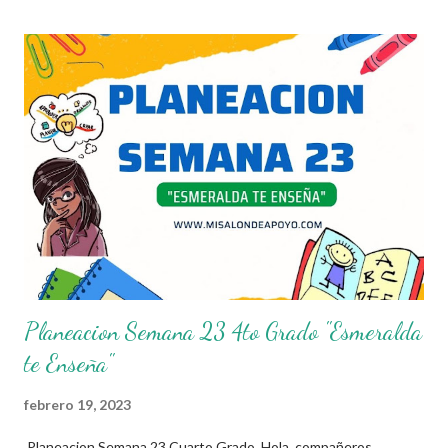
en actividades concretas y específicas. Se elabora un programa
donde se pretende incorporar todos los conocimientos que se
quieren mirar, para de esta forma asentar el conocimiento entre
sus alumnos. Agradecemos a los creadores de estos increibles
archivos ya que gracias a su dedicacion y trabajo podemos gozar
de estas planeaciones didacticas, recuerden que nosotros solo
los compartimos con fines educativos, didácticos e informativos.
😊 Obtén documento completo aquí 👇👇👇 Planeacion 5to Grado
Planeacion Semana 23 4to Grado "Esmeralda
te Enseña"
febrero 19, 2023
Planeacion Semana 23 Cuarto Grado Hola, compañeros