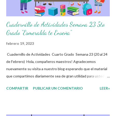
documento completo aquí ?...
Cuadernillo de Actividades Semana 23 5to
Grado "Esmeralda te Enseña"
febrero 19, 2023
Cuadernillo de Actividades Cuarto Grado Semana 23 (20 al 24
de Febrero) Hola, compañeros maestros! Agradecemos
nuevamente su visita a nuestro blog esperando que el material
que compartimos diariamente sea de gran utilidad para ustedes
🙋🏽‍♂️😊 Compañeros Docentes esta ocasión les traemos el
COMPARTIR
PUBLICAR UN COMENTARIO
LEER»
cuadernillo de actividades de la semana 23 donde encontrarán
una serie de ejercicios, prácticas y diferentes propuestas con
las que los niños podrán trabajar para mejorar sus aprendizajes
de las diferentes asignaturas que estudien durante esta