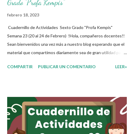
Grado "Profa Kempis"
febrero 18, 2023
Cuadernillo de Actividades Sexto Grado "Profa Kempis"
Semana 23 (20 al 24 de Febrero) !Hola, compañeros docentes!!
Sean bienvenidos una vez más a nuestro blog esperando que el
material que compartimos diariamente sea de gran utilidad para
ustedes 🙋🏽‍♂️😊 Compañeros Docentes esta ocasión les traemos
COMPARTIR
PUBLICAR UN COMENTARIO
LEER»
el cuadernillo de actividades de la semana 23 donde encontrarán
una serie de ejercicios, prácticas y diferentes propuestas con
las que los niños podrán trabajar para mejorar sus aprendizajes
de las diferentes asignaturas que estudien durante esta
semana. Esperando que este material sea de gran utilidad para
fortalecer los procesos de enseñanza y aprendizaje para que los
alumnos alcacen los niveles de logro educativo. Agradecemos a
los creadores de estos increibles archivos ya que gracias a su