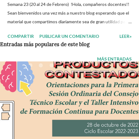
Semana 23 (20 al 24 de Febrero) !Hola, compañeros docentes!!
Sean bienvenidos una vez más a nuestro blog esperando que el
material que compartimos diariamente sea de gran utilidad para
ustedes 🙋🏽‍♂️😊 Compañeros Docentes esta ocasión les traemos
COMPARTIR
PUBLICAR UN COMENTARIO
LEER»
el cuadernillo de actividades de la semana 23 donde encontrarán
Entradas más populares de este blog
una serie de ejercicios, prácticas y diferentes propuestas con
las que los niños podrán trabajar para mejorar sus aprendizajes
MÁS ENTRADAS
de las diferentes asignaturas que estudien durante esta
semana. Esperando que este material sea de gran utilidad para
fortalecer los procesos de enseñanza y aprendizaje para que los
alumnos alcacen los niveles de logro educativo. Agradecemos a
los creadores de estos increibles archivos ya que gracias a su
dedicacion y trabajo podemos gozar de estas planeaciones
didacticas, recuerden que nosotros solo los compartimos con
fines educativos, didácticos e informativos.😊 Obtén docum...