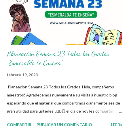
dedicacion y trabajo podemos gozar de estas planeaciones
didacticas, recuerden que nosotros solo los compartimos con
fines educativos, didácticos e informativos.😊 Obtén
documento completo ...
Planeacion Semana 23 Todos los Grados
"Esmeralda te Enseña"
febrero 19, 2023
Planeacion Semana 23 Todos los Grados Hola, compañeros
maestros! Agradecemos nuevamente su visita a nuestro blog
esperando que el material que compartimos diariamente sea de
gran utilidad para ustedes 🙋🏽‍♂️😊 el dia de hoy les compartimos
la Planeacion de la Semana 23. La planeacion didactica es un
COMPARTIR
PUBLICAR UN COMENTARIO
LEER»
proceso muy importante para los docentes ya que es el