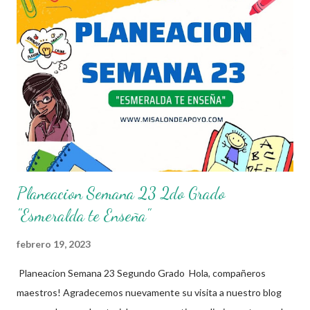
donde se pretende incorporar todos los conocimientos que se
quieren mirar, para de esta forma asentar el conocimiento entre
sus alumnos. Agradecemos a los creadores de estos increibles
archivos ya que gracias a su dedicacion y trabajo podemos gozar
de estas planeaciones didacticas, recuerden que nosotros solo
los compartimos con fines educativos, didácticos e informativos.
😊 Obtén documento completo aquí 👇👇👇 Planeacion 3er Grado
Planeacion Semana 23 2do Grado
"Esmeralda te Enseña"
febrero 19, 2023
Planeacion Semana 23 Segundo Grado Hola, compañeros
maestros! Agradecemos nuevamente su visita a nuestro blog