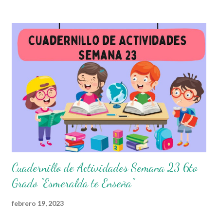
las que los niños podrán trabajar para mejorar sus aprendizajes
de las diferentes asignaturas que estudien durante esta
semana. Esperando que este material sea de gran utilidad para
fortalecer los procesos de enseñanza y aprendizaje para que los
alumnos alcacen los niveles de logro educativo. Agradecemos a
los creadores de estos increibles archivos ya que gracias a su
dedicacion y trabajo podemos gozar de estas planeaciones
didacticas, recuerden que nosotros solo los compartimos con
fines educativos, didácticos e informativos.😊 Obtén
planeaciones de...
Cuadernillo de Actividades Semana 23 6to
Grado "Esmeralda te Enseña"
febrero 19, 2023