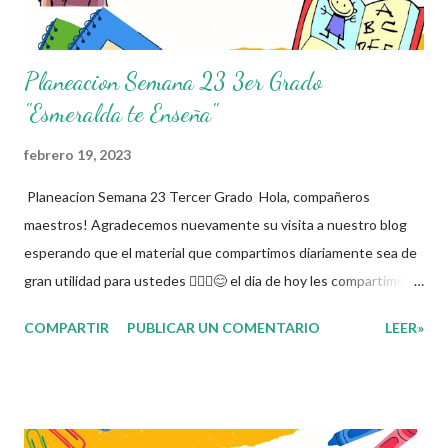
Planeacion Semana 23 3er Grado
"Esmeralda te Enseña"
febrero 19, 2023
Planeacion Semana 23 Tercer Grado Hola, compañeros
maestros! Agradecemos nuevamente su visita a nuestro blog
esperando que el material que compartimos diariamente sea de
gran utilidad para ustedes 🙋🏽‍♂️😊 el dia de hoy les compartimos
la Planeacion de la Semana 23. La planeacion didactica es un
COMPARTIR
PUBLICAR UN COMENTARIO
LEER»
proceso muy importante para los docentes ya que es el
momento donde se toman las decisiones con respecto a los
contenidos educativos que se van a impartir, transformándolos
en actividades concretas y específicas. Se elabora un programa