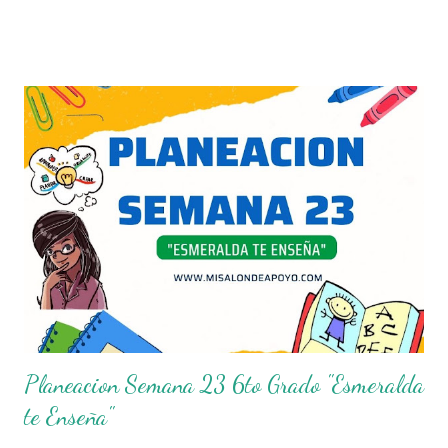
momento donde se toman las decisiones con respecto a los
contenidos educativos que se van a impartir, transformándolos
en actividades concretas y específicas. Se elabora un programa
donde se pretende incorporar todos los conocimientos que se
quieren mirar, para de esta forma asentar el conocimiento entre
sus alumnos. Agradecemos a los creadores de estos increibles
archivos ya que gracias a su dedicacion y trabajo podemos gozar
de estas planeaciones didacticas, recuerden que nosotros solo
los compartimos con fines educativos, didácticos e informativos.
😊 Obtén planeaciones de acuerdo al grado que requieras aquí
👇👇👇 Planeaci...
Planeacion Semana 23 6to Grado "Esmeralda
te Enseña"