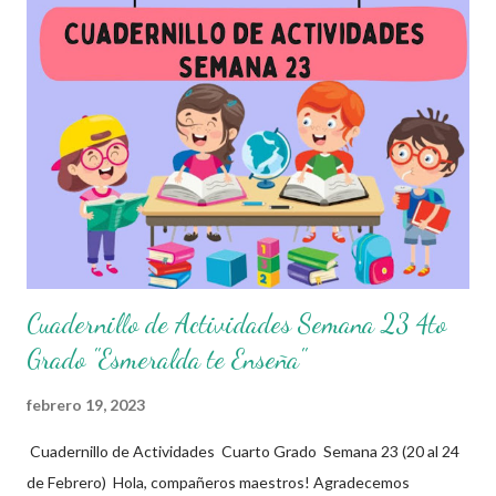
semana. Esperando que este material sea de gran utilidad para
fortalecer los procesos de enseñanza y aprendizaje para que los
alumnos alcacen los niveles de logro educativo. Agradecemos a
los creadores de estos increibles archivos ya que gracias a su
dedicacion y trabajo podemos gozar de estas planeaciones
didacticas, recuerden que nosotros solo los compartimos con
fines educativos, didácticos e informativos.😊 Obtén
documento completo ...
Cuadernillo de Actividades Semana 23 4to
Grado "Esmeralda te Enseña"
febrero 19, 2023
Cuadernillo de Actividades Cuarto Grado Semana 23 (20 al 24
de Febrero) Hola, compañeros maestros! Agradecemos