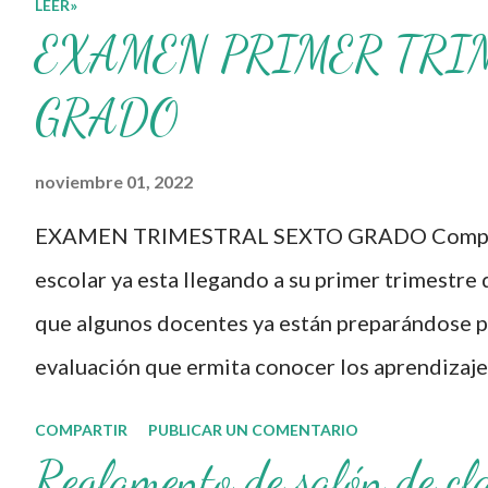
LEER»
Formación Continua para
EXAMEN PRIMER TRI
Docentes y sus
materiales, se
GRADO
transforman,
noviembre 01, 2022
entretejiendo los
procesos de formación y
EXAMEN TRIMESTRAL SEXTO GRADO Compañe
de gestión, sin
escolar ya esta llegando a su primer trimestre 
distinguirlos por
que algunos docentes ya están preparándose pa
momentos, y transitando
evaluación que ermita conocer los aprendizaje
de una guía de trabajo a
nuestros aprendientes. El examen consta de d
COMPARTIR
PUBLICAR UN COMENTARIO
un documento
evaluar las diferentes asignaturas que sus al
Reglamento de salón de cl