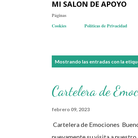
MI SALON DE APOYO
Páginas
Cookies
Políticas de Privacidad
E
Mostrando las entradas con la etiq
n
t
Cartelera de Emoc
r
a
febrero 09, 2023
d
Cartelera de Emociones Buen
a
nuevamente su visita a nuestro