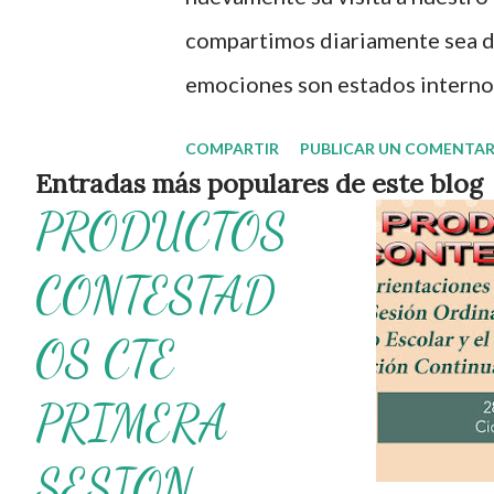
s
compartimos diariamente sea de
emociones son estados interno
sensaciones, reacciones fisioló
COMPARTIR
PUBLICAR UN COMENTAR
universales, propias del ser hu
Entradas más populares de este blog
PRODUCTOS
demás. La importancia de trabaj
solo en generar capacidades com
CONTESTAD
que los niños se conviertan en 
OS CTE
felices socioemocionalmente. E
de Emociones donde alumnos po
PRIMERA
relacionados con las emocione
SESION
autores de tan estupendo mater