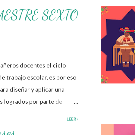
MESTRE SEXTO
ros docentes el ciclo
de trabajo escolar, es por eso
ra diseñar y aplicar una
s logrados por parte de
iversas preguntas para
LEER»
umnos cursaron durante este
ases