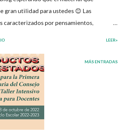
 gran utilidad para ustedes 😊 Las
s caracterizados por pensamientos,
gicas y conductas que son subjetivos. Son
IO
LEER»
mano y sirven, para comunicarnos con los
ar con las emociones en los niños radica no
MÁS ENTRADAS
o la inteligencia emocional, sino en lograr
adultos asertivos, sanos, productivos y
n esta ocasión les compartimos la Cartelera
drán disfrutar de diferentes cuentos
s. Agradecemos con mucho entusiasmo a los
ial 👏 y les recordamos que nosotros