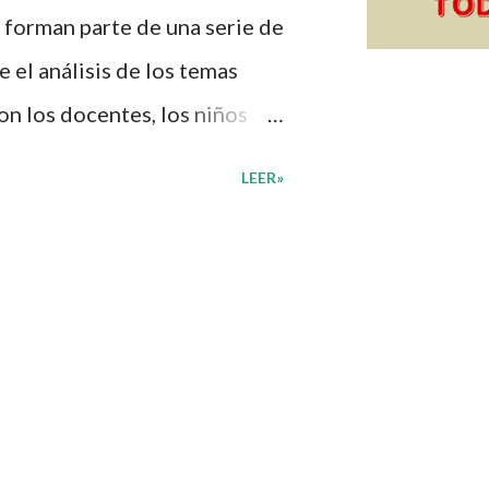
 forman parte de una serie de
 el análisis de los temas
on los docentes, los niños
n de su interés con el
LEER»
diante preguntas, actividades
mprender mejor lo que se
diantes mediante el estudio
, docentes y padres de
ión una amplia gama de
sus medios educativos con o
vidades que ya se encuentren