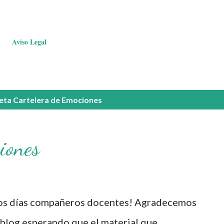
Aviso Legal
ueta
Cartelera de Emociones
iones
os días compañeros docentes! Agradecemos
 blog esperando que el material que