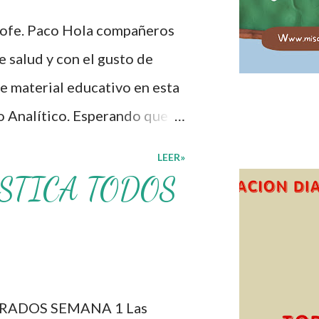
lón de clases: 1. Cumplo con
rofe. Paco Hola compañeros
personal. 3. Levanto la mano
 salud y con el gusto de
. Deposito la basura en su
e material educativo en esta
o Analítico. Esperando que
cer los procesos de
LEER»
lcacen los niveles de logro
STICA TODOS
educativo, también
s materiales que hacen que
otros solo los compartimos
os. ☺️ Obtén documento
RADOS SEMANA 1 Las
Programa Analítico