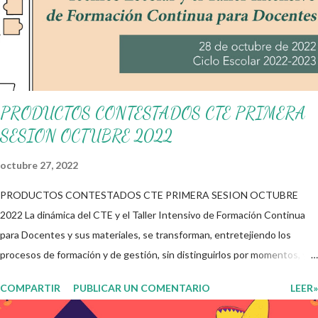
preparar a nuestros alumnos con ejercicios matemáticos es de
gran importancia desde que empiezan su educación básica
inclusive mucho antes, contando siempre con el material
adecuado para desarrollar su form...
PRODUCTOS CONTESTADOS CTE PRIMERA
SESION OCTUBRE 2022
octubre 27, 2022
PRODUCTOS CONTESTADOS CTE PRIMERA SESION OCTUBRE
2022 La dinámica del CTE y el Taller Intensivo de Formación Continua
para Docentes y sus materiales, se transforman, entretejiendo los
procesos de formación y de gestión, sin distinguirlos por momentos, y
transitando de una guía de trabajo a un documento orientador, el cual es
COMPARTIR
PUBLICAR UN COMENTARIO
LEER»
genérico y no está diferenciado por niveles educativos. Desde la
flexibilidad en la que se concibe el CTE y en correspondencia con la