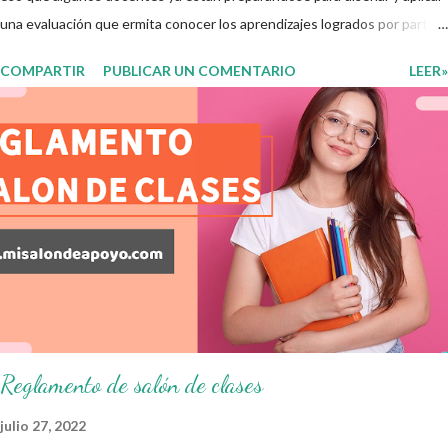
una evaluación que ermita conocer los aprendizajes logrados por parte
de nuestros aprendientes. El examen consta de diversas preguntas
COMPARTIR
PUBLICAR UN COMENTARIO
LEER»
para evaluar las diferentes asignaturas que sus alumnos cursaron
durante este ciclo escolar, permitiendo obtener un mayor panorama de
los aprendizajes claves que sus nuevos aprendientes ya lograron
alcanzar y de aquellos que aun necesitan consolidar. Esto con la
finalidad de que elaboramos un plan de intervención adecuado para
atender las necesidades que nuestro grupo requiera de acuerdo a los
resultados del examen trimestral que apliquemos. Sin mas que decir les
damos las gracias para seguir apoyándonos en este nuevo blog
educativo y gracias por su preferencia. Recuerden que todo material
que aquí se comparte solo se hac...
Reglamento de salón de clases
julio 27, 2022