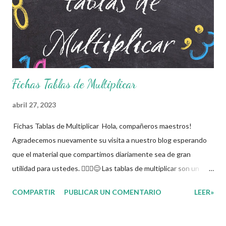
Fichas Tablas de Multiplicar
abril 27, 2023
Fichas Tablas de Multiplicar Hola, compañeros maestros!
Agradecemos nuevamente su visita a nuestro blog esperando
que el material que compartimos diariamente sea de gran
utilidad para ustedes. 🙋🏽‍♂️😊 Las tablas de multiplicar son un
recurso educativo que ayuda en el proceso de enseñanza de la
COMPARTIR
PUBLICAR UN COMENTARIO
LEER»
multiplicación desde las primeras etapas. Las multiplicaciones
son una operaciónes binarias que derivan de la suma que se
establece en un conjunto de números. Nos ayudan a ser más