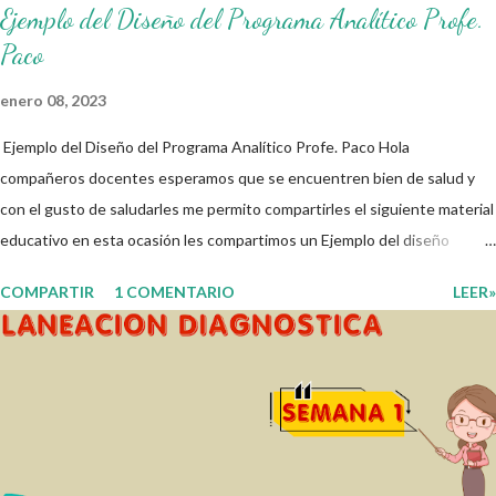
Ejemplo del Diseño del Programa Analítico Profe.
Paco
enero 08, 2023
Ejemplo del Diseño del Programa Analítico Profe. Paco Hola
compañeros docentes esperamos que se encuentren bien de salud y
con el gusto de saludarles me permito compartirles el siguiente material
educativo en esta ocasión les compartimos un Ejemplo del diseño
Analítico. Esperando que este material sea de gran utilidad para
COMPARTIR
1 COMENTARIO
LEER»
fortalecer los procesos de enseñanza y aprendizaje para que los
alumnos alcacen los niveles de logro educativo. Gracias por seguir a
nuestro blog educativo, también agradecemos a los creadores de los
diferentes materiales que hacen que todo esto sea posible,
recordándoles que nosotros solo los compartimos con fines educativos,
didácticos e informativos. ☺️ Obtén documento completo aquí 👇👇 👇
Ejemplo del Diseño del Programa Analítico