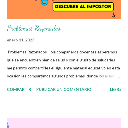
hacen que todo esto sea posible,...
Problemas Razonados
enero 11, 2023
Problemas Razonados Hola compañeros docentes esperamos
que se encuentren bien de salud y con el gusto de saludarles
me permito compartirles el siguiente material educativo en esta
ocasión les compartimos algunos problemas donde los alumnos
tendrán quen usar el razonamiento para poder resolverlos. Los
COMPARTIR
PUBLICAR UN COMENTARIO
LEER»
problemas razonados nos ayudan a resolver situaciones que nos
enfrentamos en la vida diaria; por ejemplo, cuando se
compramos en alguna tienda de ropa varias prendas, se debe
sumar su valor para determinar el total a pagar. Haciendo uso del
razonamiento lógico pueden ser solucionados estos problemas.