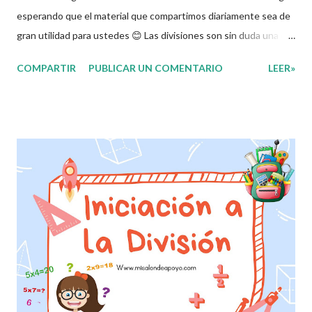
esperando que el material que compartimos diariamente sea de
gran utilidad para ustedes 😊 Las divisiones son sin duda una de
las operaciones básicas en el área de las matemáticas, por eso
COMPARTIR
PUBLICAR UN COMENTARIO
LEER»
es fundamental que los alumnos a muy temprana edad empiecen
a trabajarlas y dominarlas pero sobre todo que las disfruten,
esto es muy importante ya que sin duda alguna sin ellas el
alumno no podrá avanzar en los diferentes aprendizajes dentro
de las matemáticas. Es por eso que en esta ocasión les
compartimos un cuadernillo con ejercicios para que los alumnos
vayan conociendo y aprendiendo de una forma más rápida y
divertida. Esperando que este material sea de gran utilidad para
fortalecer los procesos de enseñanza y aprendizaje para que los
alumnos alcacen los niveles de logro educativo. Agradecemos a
los creadores de estos increibles archivos ya que gracias a su
dedicacion y trabaj...