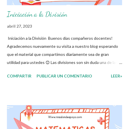
Iniciación a la División
abril 27, 2023
Iniciación a la División Buenos días compañeros docentes!
Agradecemos nuevamente su visita a nuestro blog esperando
que el material que compartimos diariamente sea de gran
utilidad para ustedes 😊 Las divisiones son sin duda una de las
operaciones básicas en el área de las matemáticas, por eso es
COMPARTIR
PUBLICAR UN COMENTARIO
LEER»
fundamental que los alumnos a muy temprana edad empiecen a
trabajarlas y dominarlas pero sobre todo que las disfruten, esto
es muy importante ya que sin duda alguna sin ellas el alumno no
podrá avanzar en los diferentes aprendizajes dentro de las
matemáticas. Es por eso que en esta ocasión les compartimos
un cuadernillo con ejercicios para que los alumnos vayan
conociendo y aprendiendo de una forma más rápida y divertida.