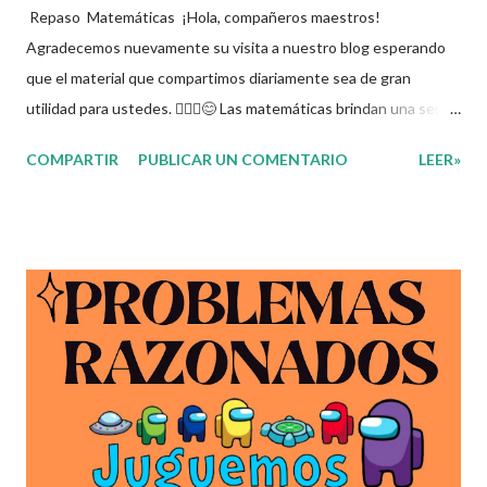
Repaso Matemáticas ¡Hola, compañeros maestros!
Agradecemos nuevamente su visita a nuestro blog esperando
que el material que compartimos diariamente sea de gran
utilidad para ustedes. 🙋🏽‍♂️😊 Las matemáticas brindan una serie
de beneficios muy útiles para la mente de nuestros alumnos,
COMPARTIR
PUBLICAR UN COMENTARIO
LEER»
pues desarrollan su capacidad de razonamiento, los ayudan a
cultivar el pensamiento analítico, aceleran su mente, generan
practicidad y también su uso puede aplicarse cotidianamente.
Sin embargo, a muchos estudiantes las matemáticas les resultan
aburridas, complejas y muy difíciles de entender. Es por eso que
el día de hoy les dejamos un cuadernillo donde sus alumnos
podrán ejercitar su mente con los diferentes ejercicios
matemáticos que contiene, esperando que les sea de gran
utilidad este material les deseamos mucho éxito en este nuevo
año. Gracias por seguir a nuestro blog educativo, también
agradecemos a los creadores de los diferentes materiales que