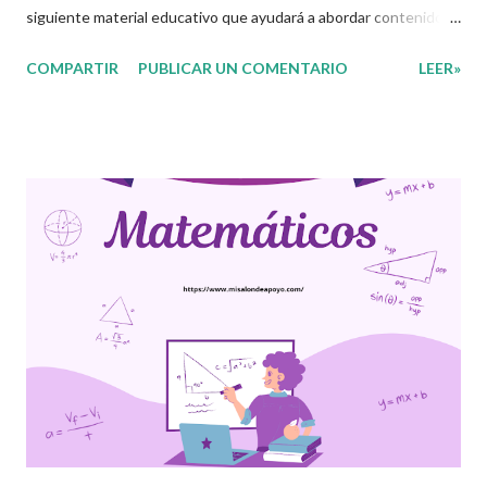
siguiente material educativo que ayudará a abordar contenidos
de sumas y restas, así como el apropiarse y conocer números en
COMPARTIR
PUBLICAR UN COMENTARIO
LEER»
diferentes cantidades, lo cual es fundamental para el desarrollo
de competencias. Como sabemos los números juegan un papel
sumamente importante en nuestra vida, ya que en todo
momento hacemos uso de estos, por ello su conocimiento y
aplicación correcta es indispensable, además, con los números
podemos hacer uso de operaciones básicas como las sumas y
restas lo cual permite el desarrollo de competencias
matemáticas y aprendizajes esperados, con el material que en
esta ocasión les presentamos sus alumnos podrán leer y escribir
números de diferentes cantidades, identificaran el valor relativo
de los números y aplicarlos en su día a día, se les facilitará ubicar
los diferentes números o c...