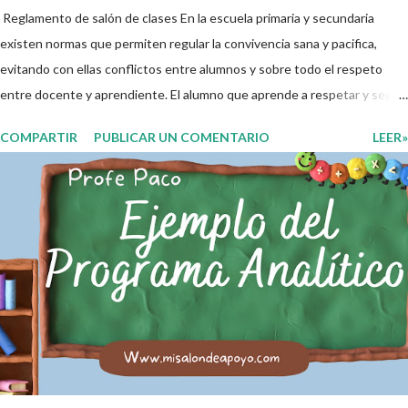
Reglamento de salón de clases En la escuela primaria y secundaria
existen normas que permiten regular la convivencia sana y pacifica,
evitando con ellas conflictos entre alumnos y sobre todo el respeto
entre docente y aprendiente. El alumno que aprende a respetar y seguir
las normas con responsabilidad en un futuro será un ciudadano que
COMPARTIR
PUBLICAR UN COMENTARIO
LEER»
entiende las consecuencias de sus acciones, es por eso que el objetivo
fundamental de las normas de clases o reglamento de aula buscan
formar aprendientes que desde pequeños, entiendan, analizan y
practiquen las grandes responsabilidades que conlleva ser un buen
ciudadano. A continuación les compartimos algunos ejemplos de reglas
de salón de clases: 1. Cumplo con mis tareas y trabajos. 2. Cuidado mi
higiene personal. 3. Levanto la mano para hablar. 4. Pido permiso para
ir al baño 5. Deposito la basura en su lugar. 6. Cumplo con mis útiles
esc...