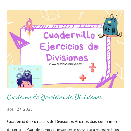
ágiles con el cálculo mental y permitirnos realizar operaciones
mas grandes y también sirve de base para realizar divisiones,
comprender los múltiplos y divisores de un número. Esperando
que este material sea de gran utilidad para fortalecer los
procesos de enseñanza y aprendizaje para que los alumnos
alcacen los niveles de logro educativo. Agradecemos a los
creadores de los diferentes materiales que hacen que todo esto
sea posible, recordándoles que nosotros solo los compartimos
con fines educa...
Cuaderno de Ejercicios de Divisiónes
abril 27, 2023
Cuaderno de Ejercicios de Divisiónes Buenos días compañeros
docentes! Agradecemos nuevamente su visita a nuestro blog