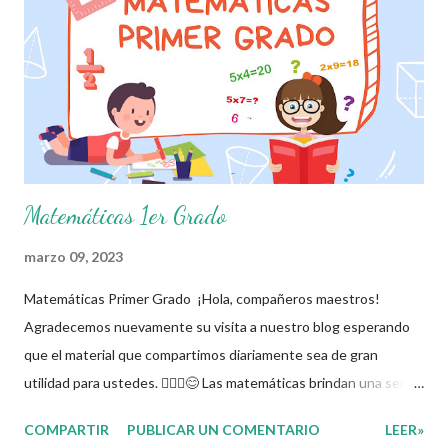
Esperando que este material sea de gran utilidad para fortalecer
los procesos de enseñanza y aprendizaje para que los alumnos
alcacen los niveles de logro educativo. Agradecemos a los
creadores de estos increibles archivos ya que gracias a su
dedicacio...
Matemáticas 1er Grado
marzo 09, 2023
Matemáticas Primer Grado ¡Hola, compañeros maestros!
Agradecemos nuevamente su visita a nuestro blog esperando
que el material que compartimos diariamente sea de gran
utilidad para ustedes. 🙋🏽‍♂️😊 Las matemáticas brindan una serie
de beneficios muy útiles para la mente de nuestros alumnos,
COMPARTIR
PUBLICAR UN COMENTARIO
LEER»
pues desarrollan su capacidad de razonamiento, los ayudan a