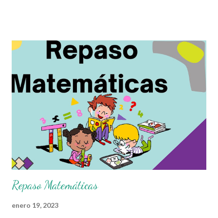
cultivar el pensamiento analítico, aceleran su mente, generan
practicidad y también su uso puede aplicarse cotidianamente. El
día de hoy les compartimos ejercicios matemáticos para los
alumnos de primer grado de primaria. Gracias por seguir a
nuestro blog educativo, también agradecemos a los creadores
de los diferentes materiales que hacen que todo esto sea
posible, recordándoles que nosotros solo los compartimos con
fines educativos, didácticos e informativos. ☺️ Obtén
documento completo aquí 👇👇👇 Matemáticas Primer Grado
Repaso Matemáticas
enero 19, 2023