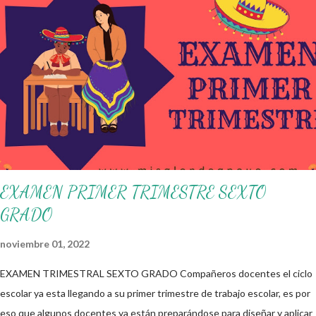
Nueva Escuela Mexicana, se propone que el colectivo docente tome
decisiones sobre su organización, la gestión del tiempo acorde a las
necesidades de la escuela y las acciones que decidan emprender para
apropiarse y resignificar el Plan de Estudio dentro y fuera de este
espacio. En esta Primera Sesión Ordinaria se les invita a que
reflexionen y acuerden posibles acciones a realizar colaborativamente
en la escuela y con la comunidad, a fin de atender las problemáticas
identificadas. Compañeros docentes en est...
EXAMEN PRIMER TRIMESTRE SEXTO
GRADO
noviembre 01, 2022
EXAMEN TRIMESTRAL SEXTO GRADO Compañeros docentes el ciclo
escolar ya esta llegando a su primer trimestre de trabajo escolar, es por
eso que algunos docentes ya están preparándose para diseñar y aplicar