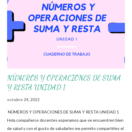
Esperando que este material sea de gran utilidad para fortalecer
los procesos de enseñanza y aprendizaje para que los alumnos
alcacen los niveles de logro educativo. Gracias por seguir a
nuestro blog educativo, también agradecemos a los creadores
de los diferentes materiales que hacen que todo esto sea
posible, recordándoles que nosotros solo los compartimos con
fines educativ...
NÚMEROS Y OPERACIONES DE SUMA
Y RESTA UNIDAD 1
octubre 24, 2022
NÚMEROS Y OPERACIONES DE SUMA Y RESTA UNIDAD 1
Hola compañeros docentes esperamos que se encuentren bien
de salud y con el gusto de saludarles me permito compartirles el