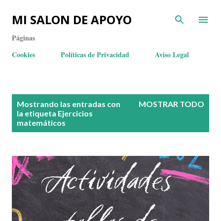
MI SALON DE APOYO
Páginas
Cookies
Políticas de Privacidad
Aviso Legal
E
Mostrando las entradas con
MOSTRAR TODO
n
la etiqueta
Ejercicios
matemáticos
t
r
a
d
a
s