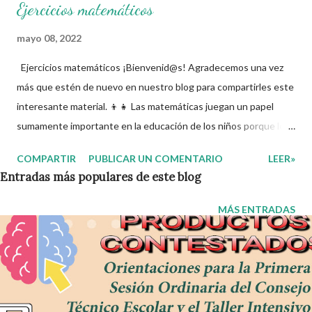
Ejercicios matemáticos
mayo 08, 2022
Ejercicios matemáticos ¡Bienvenid@s! Agradecemos una vez
más que estén de nuevo en nuestro blog para compartirles este
interesante material. 👦👧 Las matemáticas juegan un papel
sumamente importante en la educación de los niños porque les
permiten desarrollar su razonamiento lógico, sus habilidades
COMPARTIR
PUBLICAR UN COMENTARIO
LEER»
intelectuales, el cálculo mental, la abstracción y a tener una
Entradas más populares de este blog
mente lista para la crítica en situaciones que ellos deberán
resolver a lo largo de su vida. Además, las matemáticas son
MÁS ENTRADAS
fundamentales en la vida diaria pues contribuyen a que los
estudiantes resuelvan problemas que les permiten
desenvolverse en el mundo de las cuentas y cantidades, como lo
son el manejo del dinero, las compras y los pagos, las medidas,
entre otras cosas. Aunado a lo anterior, consideramos que