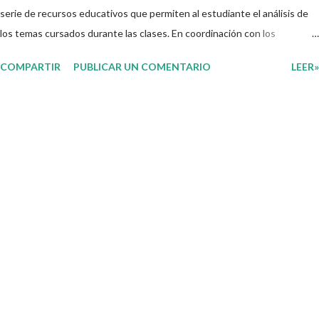
serie de recursos educativos que permiten al estudiante el análisis de
los temas cursados durante las clases. En coordinación con los
docentes, los niños podrán relacionar aquellos contenidos que sean de
COMPARTIR
PUBLICAR UN COMENTARIO
LEER»
su interés con el material que les compartimos para que así, mediante
preguntas, actividades didácticas y contenido audiovisual puedan
comprender mejor lo que se expone. Consolidar el aprendizaje de los
estudiantes mediante el estudio constante es preocupación tanto de
directivos, docentes y padres de familia. Por tal motivo, ponemos a su
disposición una amplia gama de opciones para utilizar como parte central
de sus medios educativos con o como complemento a las planeaciones
y/o actividades que ya se encuentren previamente organizadas. Estas
planeaciones estan diseñadas para trabajar en la primera semana del
presente ciclo escolar las cuales en base a sus activid...