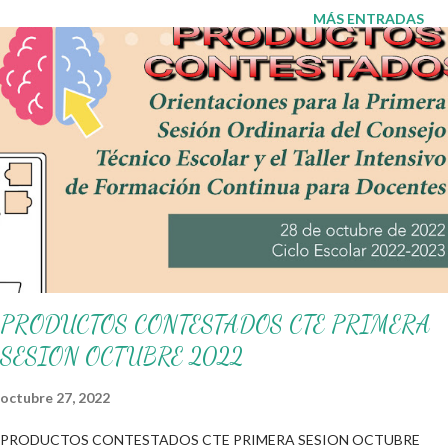
ello, hemos preparado una selección de preguntas para cada una
MÁS ENTRADAS
de las lecturas contenidas en los libros Múltiples Lenguajes de
1.º a 6.º grado de primaria . Estos cuestionarios están diseñados
para apoyar a los docentes en el aula y a los padres en casa, con
el fin de reforzar la comprensión de los textos y fomentar el
análisis crítico en los estudiantes. Beneficios de trabajar con
preguntas de comprensión lectora Fomentan el pensamiento
crítico. Incrementan la participación en clase. Ayudan a la
retención de información clave. Mejoran la expresión o...
PRODUCTOS CONTESTADOS CTE PRIMERA
SESION OCTUBRE 2022
octubre 27, 2022
PRODUCTOS CONTESTADOS CTE PRIMERA SESION OCTUBRE