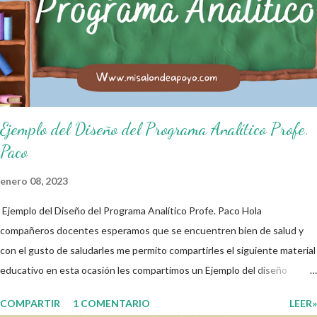
de salón de clases: 1. Cumplo con mis tareas y trabajos. 2. Cuidado mi
higiene personal. 3. Levanto la mano para hablar. 4. Pido permiso para
ir al baño 5. Deposito la basura en su lugar. 6. Cumplo con mis útiles
esc...
Ejemplo del Diseño del Programa Analítico Profe.
Paco
enero 08, 2023
Ejemplo del Diseño del Programa Analítico Profe. Paco Hola
compañeros docentes esperamos que se encuentren bien de salud y
con el gusto de saludarles me permito compartirles el siguiente material
educativo en esta ocasión les compartimos un Ejemplo del diseño
Analítico. Esperando que este material sea de gran utilidad para
COMPARTIR
1 COMENTARIO
LEER»
fortalecer los procesos de enseñanza y aprendizaje para que los