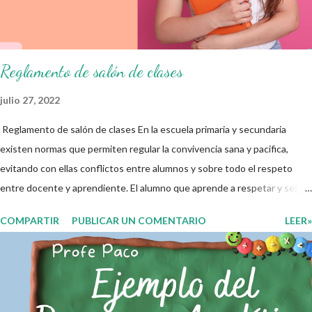
educativo y gracias por su preferencia. Recuerden que todo material
que aquí se comparte solo se hac...
Reglamento de salón de clases
julio 27, 2022
Reglamento de salón de clases En la escuela primaria y secundaria
existen normas que permiten regular la convivencia sana y pacifica,
evitando con ellas conflictos entre alumnos y sobre todo el respeto
entre docente y aprendiente. El alumno que aprende a respetar y seguir
las normas con responsabilidad en un futuro será un ciudadano que
COMPARTIR
PUBLICAR UN COMENTARIO
LEER»
entiende las consecuencias de sus acciones, es por eso que el objetivo
fundamental de las normas de clases o reglamento de aula buscan
formar aprendientes que desde pequeños, entiendan, analizan y
practiquen las grandes responsabilidades que conlleva ser un buen
ciudadano. A continuación les compartimos algunos ejemplos de reglas