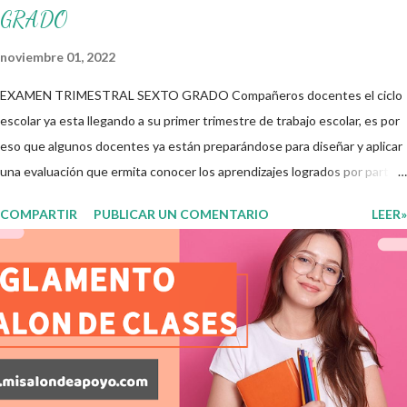
GRADO
noviembre 01, 2022
EXAMEN TRIMESTRAL SEXTO GRADO Compañeros docentes el ciclo
escolar ya esta llegando a su primer trimestre de trabajo escolar, es por
eso que algunos docentes ya están preparándose para diseñar y aplicar
una evaluación que ermita conocer los aprendizajes logrados por parte
de nuestros aprendientes. El examen consta de diversas preguntas
COMPARTIR
PUBLICAR UN COMENTARIO
LEER»
para evaluar las diferentes asignaturas que sus alumnos cursaron
durante este ciclo escolar, permitiendo obtener un mayor panorama de
los aprendizajes claves que sus nuevos aprendientes ya lograron
alcanzar y de aquellos que aun necesitan consolidar. Esto con la
finalidad de que elaboramos un plan de intervención adecuado para
atender las necesidades que nuestro grupo requiera de acuerdo a los
resultados del examen trimestral que apliquemos. Sin mas que decir les
damos las gracias para seguir apoyándonos en este nuevo blog