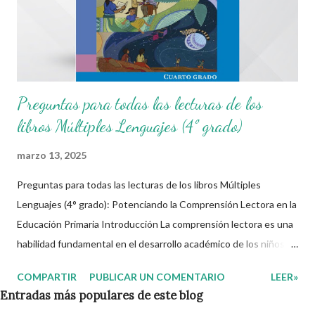
Preguntas para todas las lecturas de los
libros Múltiples Lenguajes (4º grado)
marzo 13, 2025
Preguntas para todas las lecturas de los libros Múltiples
Lenguajes (4° grado): Potenciando la Comprensión Lectora en la
Educación Primaria Introducción La comprensión lectora es una
habilidad fundamental en el desarrollo académico de los niños,
ya que les permite interpretar, analizar y reflexionar sobre el
COMPARTIR
PUBLICAR UN COMENTARIO
LEER»
mundo que los rodea. En Mi Salón de Apoyo , entendemos la
Entradas más populares de este blog
importancia de contar con recursos que faciliten esta tarea. Por