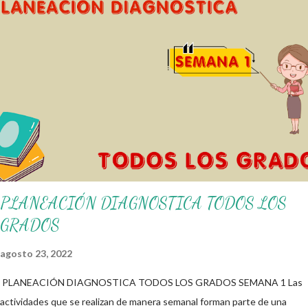
alumnos alcacen los niveles de logro educativo. Gracias por seguir a
nuestro blog educativo, también agradecemos a los creadores de los
diferentes materiales que hacen que todo esto sea posible,
recordándoles que nosotros solo los compartimos con fines educativos,
didácticos e informativos. ☺️ Obtén documento completo aquí 👇👇 👇
Ejemplo del Diseño del Programa Analítico
PLANEACIÓN DIAGNOSTICA TODOS LOS
GRADOS
agosto 23, 2022
PLANEACIÓN DIAGNOSTICA TODOS LOS GRADOS SEMANA 1 Las
actividades que se realizan de manera semanal forman parte de una