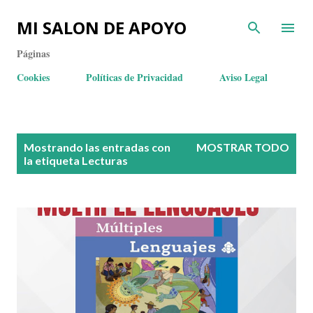
MI SALON DE APOYO
Páginas
Cookies
Políticas de Privacidad
Aviso Legal
E
Mostrando las entradas con
MOSTRAR TODO
n
la etiqueta
Lecturas
t
r
a
d
a
s