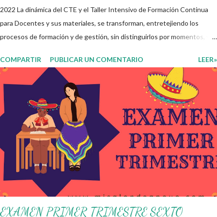
2022 La dinámica del CTE y el Taller Intensivo de Formación Continua
para Docentes y sus materiales, se transforman, entretejiendo los
procesos de formación y de gestión, sin distinguirlos por momentos, y
transitando de una guía de trabajo a un documento orientador, el cual es
COMPARTIR
PUBLICAR UN COMENTARIO
LEER»
genérico y no está diferenciado por niveles educativos. Desde la
flexibilidad en la que se concibe el CTE y en correspondencia con la
Nueva Escuela Mexicana, se propone que el colectivo docente tome
decisiones sobre su organización, la gestión del tiempo acorde a las
necesidades de la escuela y las acciones que decidan emprender para
apropiarse y resignificar el Plan de Estudio dentro y fuera de este
espacio. En esta Primera Sesión Ordinaria se les invita a que
reflexionen y acuerden posibles acciones a realizar colaborativamente
en la escuela y con la comunidad, a fin de atender las problemáticas
identificadas. Compañeros docentes en est...
EXAMEN PRIMER TRIMESTRE SEXTO