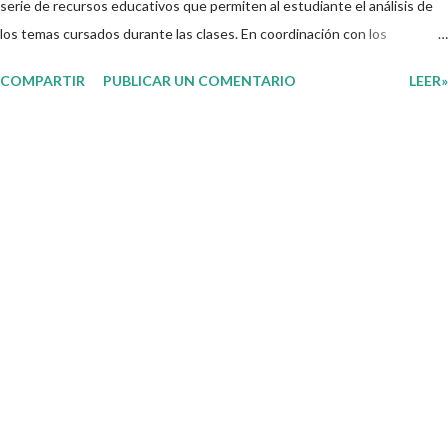
serie de recursos educativos que permiten al estudiante el análisis de
los temas cursados durante las clases. En coordinación con los
docentes, los niños podrán relacionar aquellos contenidos que sean de
COMPARTIR
PUBLICAR UN COMENTARIO
LEER»
su interés con el material que les compartimos para que así, mediante
preguntas, actividades didácticas y contenido audiovisual puedan
comprender mejor lo que se expone. Consolidar el aprendizaje de los
estudiantes mediante el estudio constante es preocupación tanto de
directivos, docentes y padres de familia. Por tal motivo, ponemos a su
disposición una amplia gama de opciones para utilizar como parte central
de sus medios educativos con o como complemento a las planeaciones
y/o actividades que ya se encuentren previamente organizadas. Estas
planeaciones estan diseñadas para trabajar en la primera semana del
presente ciclo escolar las cuales en base a sus activid...