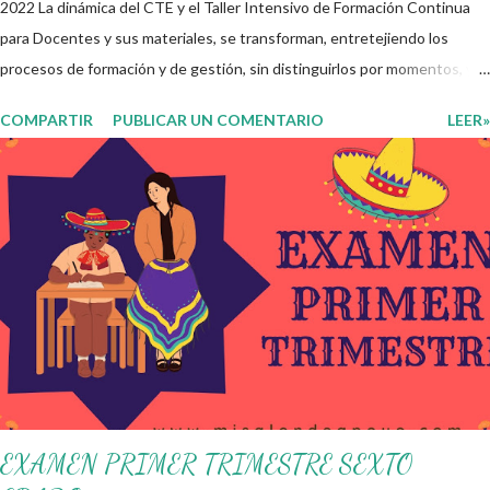
2022 La dinámica del CTE y el Taller Intensivo de Formación Continua
para Docentes y sus materiales, se transforman, entretejiendo los
procesos de formación y de gestión, sin distinguirlos por momentos, y
transitando de una guía de trabajo a un documento orientador, el cual es
COMPARTIR
PUBLICAR UN COMENTARIO
LEER»
genérico y no está diferenciado por niveles educativos. Desde la
flexibilidad en la que se concibe el CTE y en correspondencia con la
Nueva Escuela Mexicana, se propone que el colectivo docente tome
decisiones sobre su organización, la gestión del tiempo acorde a las
necesidades de la escuela y las acciones que decidan emprender para
apropiarse y resignificar el Plan de Estudio dentro y fuera de este
espacio. En esta Primera Sesión Ordinaria se les invita a que
reflexionen y acuerden posibles acciones a realizar colaborativamente
en la escuela y con la comunidad, a fin de atender las problemáticas
identificadas. Compañeros docentes en est...
EXAMEN PRIMER TRIMESTRE SEXTO