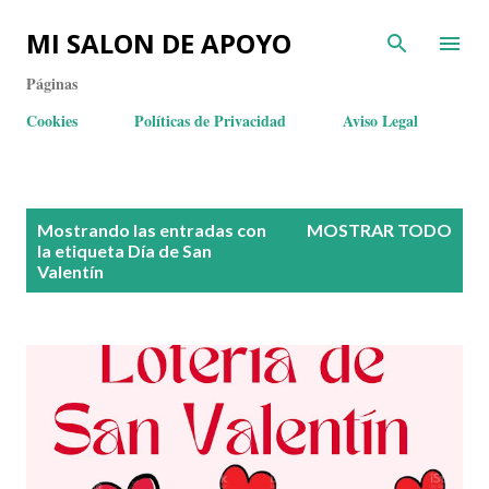
MI SALON DE APOYO
Páginas
Cookies
Políticas de Privacidad
Aviso Legal
E
Mostrando las entradas con
MOSTRAR TODO
n
la etiqueta
Día de San
Valentín
t
r
a
d
a
s