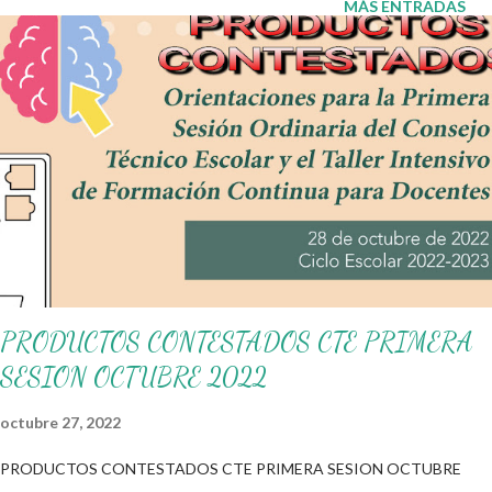
MÁS ENTRADAS
independientemente de la religión que se profese, es un evento
cultural significativo por relacionarse con estos dos
sentimientos. Este día es interpretado como una oportunidad
de festejar el amor y el cariño con nuestros seres queridos.
También agradecemos a los creadores de los diferentes
materiales que hacen que todo esto sea posible, recordándoles
que nosotros solo los compartimos con fines educativos,
didácticos e informativos. ☺️ Obtén material aquí 👇👇👇 Lotería
de San Valentín Lot...
PRODUCTOS CONTESTADOS CTE PRIMERA
SESION OCTUBRE 2022
octubre 27, 2022
PRODUCTOS CONTESTADOS CTE PRIMERA SESION OCTUBRE