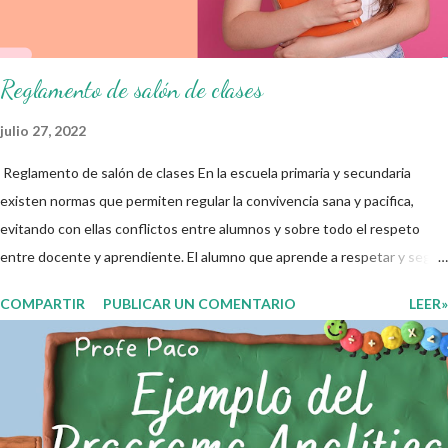
educativo y gracias por su preferencia. Recuerden que todo material
que aquí se comparte solo se hac...
Reglamento de salón de clases
julio 27, 2022
Reglamento de salón de clases En la escuela primaria y secundaria
existen normas que permiten regular la convivencia sana y pacifica,
evitando con ellas conflictos entre alumnos y sobre todo el respeto
entre docente y aprendiente. El alumno que aprende a respetar y seguir
las normas con responsabilidad en un futuro será un ciudadano que
COMPARTIR
PUBLICAR UN COMENTARIO
LEER»
entiende las consecuencias de sus acciones, es por eso que el objetivo
fundamental de las normas de clases o reglamento de aula buscan
formar aprendientes que desde pequeños, entiendan, analizan y
practiquen las grandes responsabilidades que conlleva ser un buen
ciudadano. A continuación les compartimos algunos ejemplos de reglas