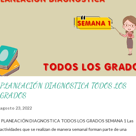
alumnos alcacen los niveles de logro educativo. Gracias por seguir a
nuestro blog educativo, también agradecemos a los creadores de los
diferentes materiales que hacen que todo esto sea posible,
recordándoles que nosotros solo los compartimos con fines educativos,
didácticos e informativos. ☺️ Obtén documento completo aquí 👇👇 👇
Ejemplo del Diseño del Programa Analítico
PLANEACIÓN DIAGNOSTICA TODOS LOS
GRADOS
agosto 23, 2022
PLANEACIÓN DIAGNOSTICA TODOS LOS GRADOS SEMANA 1 Las
actividades que se realizan de manera semanal forman parte de una