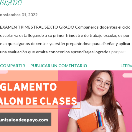
GRADO
noviembre 01, 2022
EXAMEN TRIMESTRAL SEXTO GRADO Compañeros docentes el ciclo
escolar ya esta llegando a su primer trimestre de trabajo escolar, es por
eso que algunos docentes ya están preparándose para diseñar y aplicar
una evaluación que ermita conocer los aprendizajes logrados por parte
de nuestros aprendientes. El examen consta de diversas preguntas
COMPARTIR
PUBLICAR UN COMENTARIO
LEER»
para evaluar las diferentes asignaturas que sus alumnos cursaron
durante este ciclo escolar, permitiendo obtener un mayor panorama de
los aprendizajes claves que sus nuevos aprendientes ya lograron
alcanzar y de aquellos que aun necesitan consolidar. Esto con la
finalidad de que elaboramos un plan de intervención adecuado para
atender las necesidades que nuestro grupo requiera de acuerdo a los
resultados del examen trimestral que apliquemos. Sin mas que decir les
damos las gracias para seguir apoyándonos en este nuevo blog