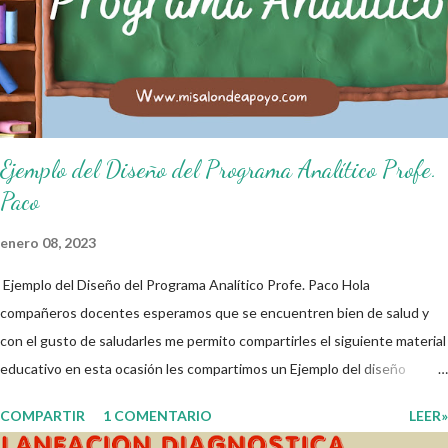
de salón de clases: 1. Cumplo con mis tareas y trabajos. 2. Cuidado mi
higiene personal. 3. Levanto la mano para hablar. 4. Pido permiso para
ir al baño 5. Deposito la basura en su lugar. 6. Cumplo con mis útiles
esc...
Ejemplo del Diseño del Programa Analítico Profe.
Paco
enero 08, 2023
Ejemplo del Diseño del Programa Analítico Profe. Paco Hola
compañeros docentes esperamos que se encuentren bien de salud y
con el gusto de saludarles me permito compartirles el siguiente material
educativo en esta ocasión les compartimos un Ejemplo del diseño
Analítico. Esperando que este material sea de gran utilidad para
COMPARTIR
1 COMENTARIO
LEER»
fortalecer los procesos de enseñanza y aprendizaje para que los