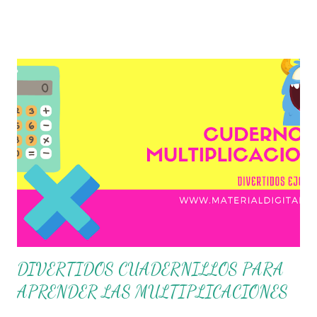
un cuadernillo que contiene diversos ejercicios fáciles de
multiplicacion para que los alumnos pongan en práctica esta
operación matemática y así puedan desarrollar de forma
correcta esta operación. Gracias por seguir a nuestro blog
educativo, también agradecemos a los creadores de los
diferentes materiales que hacen que todo esto sea posible,
recordándoles que nosotros solo los compartimos con fines
educativos, didácticos e informativos. ☺️ Obtén documento
completo aquí 👇👇 Cuadernillo Aprende a Multiplicar
DIVERTIDOS CUADERNILLOS PARA
APRENDER LAS MULTIPLICACIONES