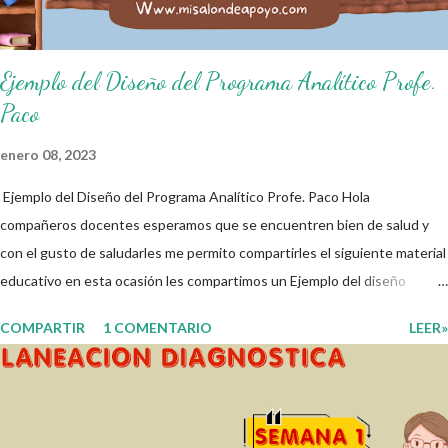
Ejemplo del Diseño del Programa Analítico Profe.
Paco
enero 08, 2023
Ejemplo del Diseño del Programa Analítico Profe. Paco Hola
compañeros docentes esperamos que se encuentren bien de salud y
con el gusto de saludarles me permito compartirles el siguiente material
educativo en esta ocasión les compartimos un Ejemplo del diseño
Analítico. Esperando que este material sea de gran utilidad para
COMPARTIR
1 COMENTARIO
LEER»
fortalecer los procesos de enseñanza y aprendizaje para que los
alumnos alcacen los niveles de logro educativo. Gracias por seguir a
nuestro blog educativo, también agradecemos a los creadores de los
diferentes materiales que hacen que todo esto sea posible,