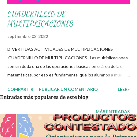
CUADERNILLO DE
MULTIPLICACIONES
septiembre 02, 2022
DIVERTIDAS ACTIVIDADES DE MULTIPLICACIONES
CUADERNILLO DE MULTIPLICACIONES Las multiplicaciones
son sin duda una de las operaciones básicas en el área de las
matemáticas, por eso es fundamental que los alumnos a muy
temprana edad empiecen a trabajarlas y dominarlas pero sobre
COMPARTIR
PUBLICAR UN COMENTARIO
LEER»
todo que las disfruten, esto es muy importante ya que sin duda
Entradas más populares de este blog
alguna sin ellas el alumno no podrá avanzar en los diferentes
aprendizajes dentro de las matemáticas. Para esto tenemos una
MÁS ENTRADAS
solución, los siguientes cuadernillos de trabajo nos permitirán
trabajar de una manera mas entretenida con las multiplicaciones,
donde los alumnos aprenderán, repasaran y se divertirán