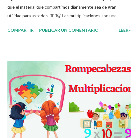
que el material que compartimos diariamente sea de gran
utilidad para ustedes. 🙋🏽‍♂️😊 Las multiplicaciones son una
operaciónes binarias que derivan de la suma que se establece
COMPARTIR
PUBLICAR UN COMENTARIO
LEER»
en un conjunto de números. Nos ayudan a ser más ágiles con el
cálculo mental y permitirnos realizar operaciones mas grandes y
también sirve de base para realizar divisiones, comprender los
múltiplos y divisores de un número. A continuación les dejamos
un cuaderno que contiene diversos ejercicios fáciles de
multiplicacion para que los alumnos pongan en práctica esta
operación matemática y así puedan desarrollar de forma
correcta esta operación. Gracias por seguir a nuestro blog
educativo, también agradecemos a los creadores de los
diferentes materiales que hacen que todo esto sea posible,
recordándoles que nosotros solo los compartimos con fines
educativos, didácticos e informativo...