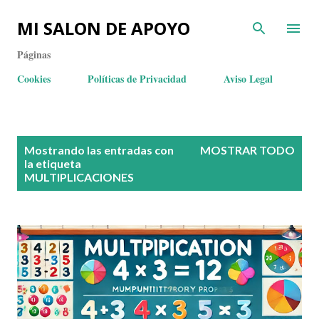
MI SALON DE APOYO
Páginas
Cookies
Políticas de Privacidad
Aviso Legal
E
Mostrando las entradas con
MOSTRAR TODO
n
la etiqueta
MULTIPLICACIONES
t
r
a
d
a
s