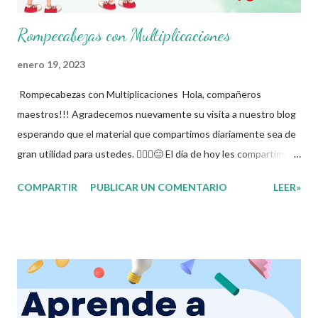
Rompecabezas con Multiplicaciones
enero 19, 2023
Rompecabezas con Multiplicaciones Hola, compañeros
maestros!!! Agradecemos nuevamente su visita a nuestro blog
esperando que el material que compartimos diariamente sea de
gran utilidad para ustedes. 🙋🏽‍♂️😊 El día de hoy les compartimos
un rompecabezas con multiplicaciones donde los niños tendrán
COMPARTIR
PUBLICAR UN COMENTARIO
LEER»
que resolver cada una de las multiplicaciones para poder formar
rompecabezas y saber el lugar de cada pieza. Las
multiplicaciones son una operaciónes binarias que derivan de la
suma que se establece en un conjunto de números. Nos ayudan
a ser más ágiles con el cálculo mental y permitirnos realizar
operaciones mas grandes y también sirve de base para realizar
divisiones, comprender los múltiplos y divisores de un número.