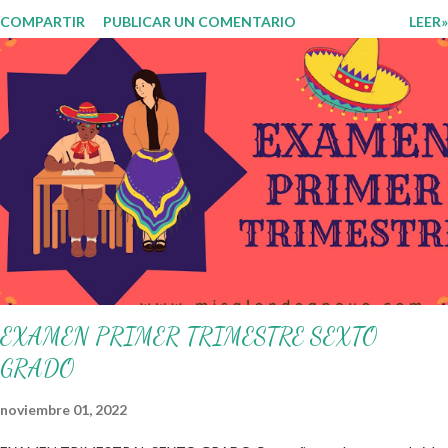
transitando de una guía de trabajo a un documento orientador, el cual es
COMPARTIR
PUBLICAR UN COMENTARIO
LEER»
genérico y no está diferenciado por niveles educativos. Desde la
flexibilidad en la que se concibe el CTE y en correspondencia con la
Nueva Escuela Mexicana, se propone que el colectivo docente tome
decisiones sobre su organización, la gestión del tiempo acorde a las
necesidades de la escuela y las acciones que decidan emprender para
apropiarse y resignificar el Plan de Estudio dentro y fuera de este
espacio. En esta Primera Sesión Ordinaria se les invita a que
reflexionen y acuerden posibles acciones a realizar colaborativamente
en la escuela y con la comunidad, a fin de atender las problemáticas
identificadas. Compañeros docentes en est...
EXAMEN PRIMER TRIMESTRE SEXTO
GRADO
noviembre 01, 2022