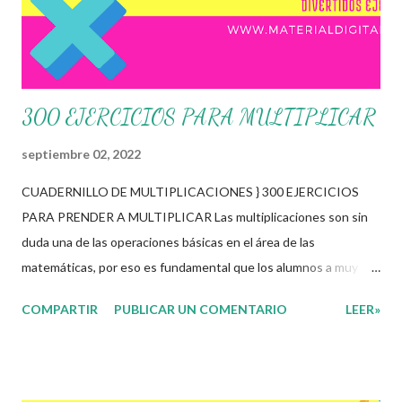
Gracias infinitas a todos ustedes por apoyar este espacio
educativo ya que es un detonante para seguir...
300 EJERCICIOS PARA MULTIPLICAR
septiembre 02, 2022
CUADERNILLO DE MULTIPLICACIONES } 300 EJERCICIOS
PARA PRENDER A MULTIPLICAR Las multiplicaciones son sin
duda una de las operaciones básicas en el área de las
matemáticas, por eso es fundamental que los alumnos a muy
temprana edad empiecen a trabajarlas y dominarlas pero sobre
COMPARTIR
PUBLICAR UN COMENTARIO
LEER»
todo que las disfruten, esto es muy importante ya que sin duda
alguna sin ellas el alumno no podrá avanzar en los diferentes
aprendizajes dentro de las matemáticas. Para esto tenemos una
solución, los siguientes cuadernillos de trabajo nos permitirán