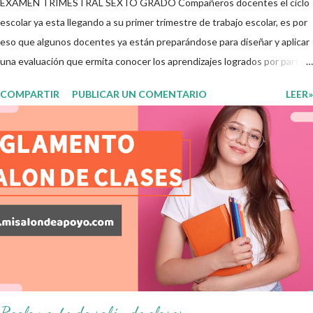
EXAMEN TRIMESTRAL SEXTO GRADO Compañeros docentes el ciclo
escolar ya esta llegando a su primer trimestre de trabajo escolar, es por
eso que algunos docentes ya están preparándose para diseñar y aplicar
una evaluación que ermita conocer los aprendizajes logrados por parte
de nuestros aprendientes. El examen consta de diversas preguntas
COMPARTIR
PUBLICAR UN COMENTARIO
LEER»
para evaluar las diferentes asignaturas que sus alumnos cursaron
durante este ciclo escolar, permitiendo obtener un mayor panorama de
los aprendizajes claves que sus nuevos aprendientes ya lograron
alcanzar y de aquellos que aun necesitan consolidar. Esto con la
finalidad de que elaboramos un plan de intervención adecuado para
atender las necesidades que nuestro grupo requiera de acuerdo a los
resultados del examen trimestral que apliquemos. Sin mas que decir les
damos las gracias para seguir apoyándonos en este nuevo blog
educativo y gracias por su preferencia. Recuerden que todo material
que aquí se comparte solo se hac...