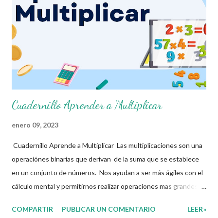
Esperando que este material sea de gran utilidad para fortalecer
los procesos de enseñanza y aprendizaje para que los alumnos
alcacen los niveles de logro educativo. Agradecemos a los
creadores de los diferentes materiales que hacen que tod...
Cuadernillo Aprender a Multiplicar
enero 09, 2023
Cuadernillo Aprende a Multiplicar Las multiplicaciones son una
operaciónes binarias que derivan de la suma que se establece
en un conjunto de números. Nos ayudan a ser más ágiles con el
cálculo mental y permitirnos realizar operaciones mas grandes y
también sirve de base para realizar divisiones, comprender los
COMPARTIR
PUBLICAR UN COMENTARIO
LEER»
múltiplos y divisores de un número. A continuación les dejamos