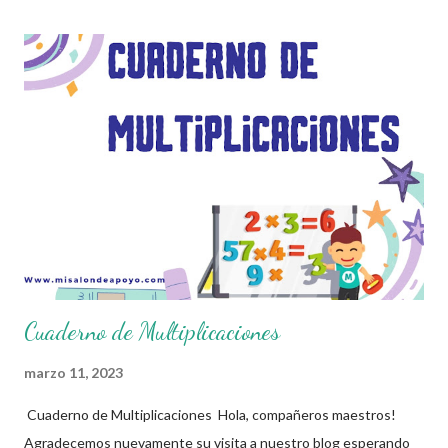
matemática que consiste en sumar un número varias veces
según lo indica otro número. Se representa con el símbolo "×" o
con un punto medio "·". Elementos de la multiplicación Factores:
los números que se multiplican. Producto: el resultado de la
multiplicación. Ejemplo: 4 × 3 = 12 4 y 3 son los factores. 12 es el
producto. Esto significa que 4 × 3 equivale a sumar 4 tres veces:
4 + 4 + 4 = 12. Propiedades de la multiplicación La multiplicación
tiene varias propiedades importantes: 1. Propiedad ...
Cuaderno de Multiplicaciones
marzo 11, 2023
Cuaderno de Multiplicaciones Hola, compañeros maestros!
Agradecemos nuevamente su visita a nuestro blog esperando