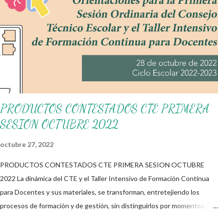
mientras trabajan, no obstante no debemos olvidar que estos
solo son unos materiales de apoyo a su trabajo docente y los
que deciden que materiales son los adecuados para satisfacer o
atender las necesidades de sus alumnos son los docentes de
cada grupo. Gracias infinitas a todos ustedes por apoyar este
espacio educati...
PRODUCTOS CONTESTADOS CTE PRIMERA
SESION OCTUBRE 2022
octubre 27, 2022
PRODUCTOS CONTESTADOS CTE PRIMERA SESION OCTUBRE
2022 La dinámica del CTE y el Taller Intensivo de Formación Continua
para Docentes y sus materiales, se transforman, entretejiendo los
procesos de formación y de gestión, sin distinguirlos por momentos, y