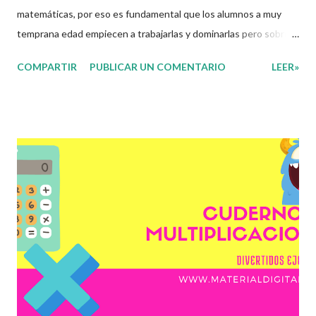
matemáticas, por eso es fundamental que los alumnos a muy
temprana edad empiecen a trabajarlas y dominarlas pero sobre
todo que las disfruten, esto es muy importante ya que sin duda
COMPARTIR
PUBLICAR UN COMENTARIO
LEER»
alguna sin ellas el alumno no podrá avanzar en los diferentes
aprendizajes dentro de las matemáticas. Para esto tenemos una
solución, los siguientes cuadernillos de trabajo nos permitirán
trabajar de una manera mas entretenida con las multiplicaciones,
donde los alumnos aprenderán, repasaran y se divertirán
mientras trabajan, no obstante no debemos olvidar que estos
solo son unos materiales de apoyo a su trabajo docente y los
que deciden que materiales son los adecuados para satisfacer o
atender las necesidades de sus alumnos son los docentes de
cada grupo. Gracias infinitas a todos ustedes por apoyar este
espacio educativo ya que es un detonante para seguir con este
pro...