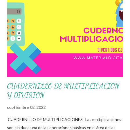
trabajar de una manera mas entretenida con las multiplicaciones,
donde los alumnos aprenderán, repasaran y se divertirán
mientras trabajan, no obstante no debemos olvidar que estos
solo son unos materiales de apoyo a su trabajo docente y los
que deciden que materiales son los adecuados para satisfacer o
atender las necesidades de sus alumnos son los docentes de
cada grupo. Gracias infinitas a todos ustedes por apoyar este
espacio educativo ya que es...
CUADERNILLO DE MULTIPLICACION
Y DIVISION
septiembre 02, 2022
CUADERNILLO DE MULTIPLICACIONES Las multiplicaciones
son sin duda una de las operaciones básicas en el área de las