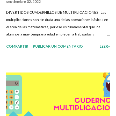
septiembre 02, 2022
DIVERTIDOS CUADERNILLOS DE MULTIPLICACIONES Las
multiplicaciones son sin duda una de las operaciones básicas en
el área de las matemáticas, por eso es fundamental que los
alumnos a muy temprana edad empiecen a trabajarlas y
dominarlas pero sobre todo que las disfruten, esto es muy
COMPARTIR
PUBLICAR UN COMENTARIO
LEER»
importante ya que sin duda alguna sin ellas el alumno no podrá
avanzar en los diferentes aprendizajes dentro de las
matemáticas. Para esto tenemos una solución, los siguientes
cuadernillos de trabajo nos permitirán trabajar de una manera
mas entretenida con las multiplicaciones, donde los alumnos
aprenderán, repasaran y se divertirán mientras trabajan, no
obstante no debemos olvidar que estos solo son unos
materiales de apoyo a su trabajo docente y los que deciden que
materiales son los adecuados para satisfacer o atender las
necesidades de sus alumnos son los docentes de cada grupo.