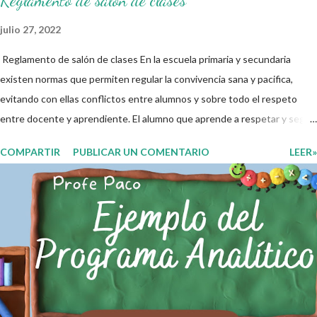
Reglamento de salón de clases
julio 27, 2022
Reglamento de salón de clases En la escuela primaria y secundaria
existen normas que permiten regular la convivencia sana y pacifica,
evitando con ellas conflictos entre alumnos y sobre todo el respeto
entre docente y aprendiente. El alumno que aprende a respetar y seguir
las normas con responsabilidad en un futuro será un ciudadano que
COMPARTIR
PUBLICAR UN COMENTARIO
LEER»
entiende las consecuencias de sus acciones, es por eso que el objetivo
fundamental de las normas de clases o reglamento de aula buscan
formar aprendientes que desde pequeños, entiendan, analizan y
practiquen las grandes responsabilidades que conlleva ser un buen
ciudadano. A continuación les compartimos algunos ejemplos de reglas
de salón de clases: 1. Cumplo con mis tareas y trabajos. 2. Cuidado mi
higiene personal. 3. Levanto la mano para hablar. 4. Pido permiso para
ir al baño 5. Deposito la basura en su lugar. 6. Cumplo con mis útiles
esc...