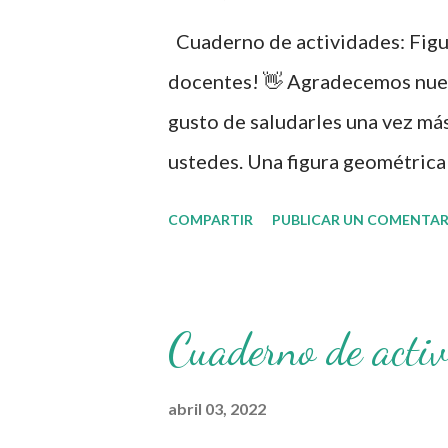
Cuaderno de actividades: Fig
docentes! 👋 Agradecemos nueva
gusto de saludarles una vez má
ustedes. Una figura geométrica 
conjunto de puntos representa
COMPARTIR
PUBLICAR UN COMENTAR
un diagrama que separa los pla
forma particular o de una cuya
tridimensional. En general, la 
Cuaderno de acti
de las matemáticas que estudia 
representación y las diferente
abril 03, 2022
ellos. Por tanto, son objetos a