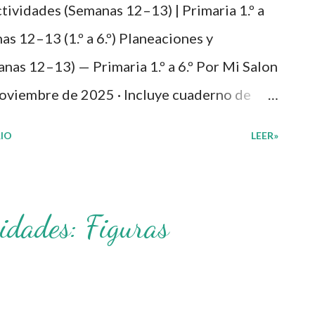
tividades (Semanas 12–13) | Primaria 1.º a
nas 12–13 (1.º a 6.º) Planeaciones y
nas 12–13) — Primaria 1.º a 6.º Por Mi Salon
noviembre de 2025 · Incluye cuaderno de
yecto y productos integradores por grado.
IO
LEER»
 **Semanas 12 y 13 (del 17 al 28 de
** y **cuadernos de actividades** de 1.º a
ectura, vínculo escuela–comunidad y vida
idades: Figuras
ias, anexos y **productos integradores** por
y enfoque 2. Proyectos y productos (visión
ción y el cuaderno 4. Preguntas frecuente...