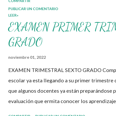
COMPARTIR
Taller Intensivo de
PUBLICAR UN COMENTARIO
LEER»
Formación Continua para
EXAMEN PRIMER TRI
Docentes y sus
materiales, se
GRADO
transforman,
noviembre 01, 2022
entretejiendo los
procesos de formación y
EXAMEN TRIMESTRAL SEXTO GRADO Compañe
de gestión, sin
escolar ya esta llegando a su primer trimestre 
distinguirlos por
que algunos docentes ya están preparándose pa
momentos, y transitando
evaluación que ermita conocer los aprendizaje
de una guía de trabajo a
nuestros aprendientes. El examen consta de d