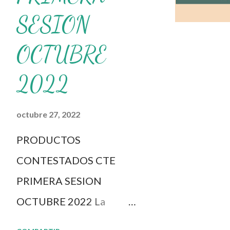
compartir nuestra página y uni
SESION
educativo 👉 Grupo de Facebo
WhatsApp y seguir a Salón didá
OCTUBRE
2022
octubre 27, 2022
PRODUCTOS
CONTESTADOS CTE
PRIMERA SESION
OCTUBRE 2022 La
dinámica del CTE y el