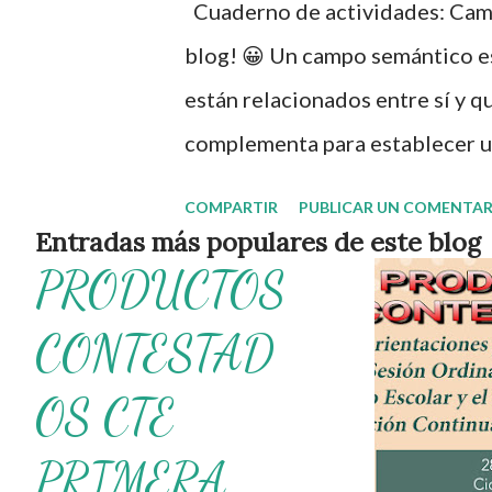
Cuaderno de actividades: Cam
espacio y del universo que nos
blog! 😀 Un campo semántico es
u otra, según el orden y la can
están relacionados entre sí y qu
reconocimiento y agradecimiento
complementa para establecer un
común. Por ejemplo, el campo s
COMPARTIR
PUBLICAR UN COMENTAR
tenis, básquet, natación. Por s
Entradas más populares de este blog
PRODUCTOS
puede ser: amarillo, rojo, verde,
etapa inicial los niños logren i
CONTESTAD
semánticos pues resultan funda
OS CTE
Obtén cuaderno de actividades
semántico ¡Gracias por tu visi
PRIMERA