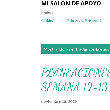
MI SALON DE APOYO
Páginas
Cookies
Políticas de Privacidad
E
Mostrando las entradas con la etiq
n
t
PLANEACIONES
r
SEMANA 12-13 (
a
d
noviembre 15, 2025
a