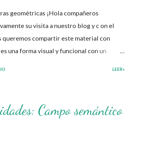
uras geométricas ¡Hola compañeros
mente su visita a nuestro blog y c on el
s queremos compartir este material con
es una forma visual y funcional con un
dos en un plano geométrico ya sea mediante
IO
LEER»
nos de líneas que conectan los puntos de una
 forma se pueda elaborar de manera
geometría en la práctica representa un campo
vidades: Campo semántico
las relaciones entre los planos de
s formas que se puedan ajustar dentro de
bstractos mediante los cuales percibimos el