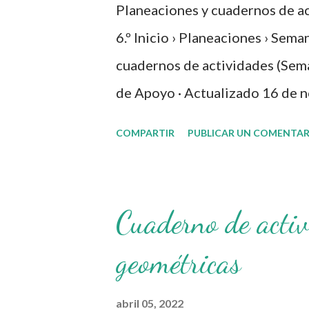
s
Planeaciones y cuadernos de ac
6.º Inicio › Planeaciones › Sema
cuadernos de actividades (Sema
de Apoyo · Actualizado 16 de 
actividades Secuencias por pro
COMPARTIR
PUBLICAR UN COMENTAR
"> Te comparto el material para
noviembre)** con **planeaciones
6.º . Los proyectos priorizan l
Cuaderno de activ
saludable, con actividades diar
geométricas
grado. Contenido 1. Propósito 
general) 3. Cómo usar la planea
abril 05, 2022