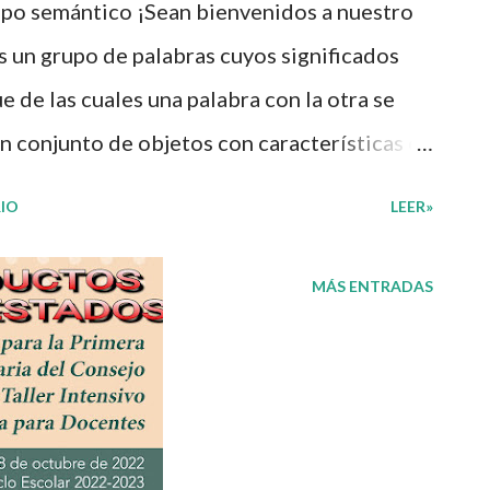
po semántico ¡Sean bienvenidos a nuestro
 rodea describiendo y analizando una forma
 un grupo de palabras cuyos significados
tidad de estas líneas y formas. Nuestro mayor
e de las cuales una palabra con la otra se
 a los autores de e...
 conjunto de objetos con características en
emántico de deportes puede ser: fútbol,
IO
LEER»
u parte, el campo semántico de los colores
 azul, rosa, etc. Es importante que en la
MÁS ENTRADAS
dentificar y practicar este tipo de campos
mentales en aprendizajes posteriores.
 aquí 👇 Cuaderno de actividades: Campo
ta! 😉 Publicamos diariamente. No olvides