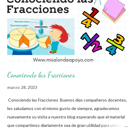
recordar la ruta definida para avanzar en la construcción del
programa analítico. En segundo término, se presentan las
orientaciones para desarrollar la Quinta Sesión Ordinaria del
Consejo Técnico Escolar y Taller Intensivo de Formación
Continua para Docentes centradas en la apropiación del Campo
formativo Saberes y Pensamiento Científico Obté...
Conociendo las Fracciones
marzo 28, 2023
Conociendo las Fracciones Buenos días compañeros docentes,
les saludamos con el mismo gusto de siempre, agradecemos
nuevamente su visita a nuestro blog esperando que el material
que compartimos diariamente sea de gran utilidad para ustedes
🙋🏽‍♂️😊 El día de hoy queremos compartirles el cuadernillo