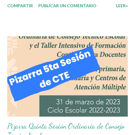
COMPARTIR
PUBLICAR UN COMENTARIO
LEER»
de aprendizaje para la fase que corresponda. En esta sesión,
para inicial, preescolar, primaria y Centros de Atención Múltiple
de primaria se sugiere distribuir el 80% del tiempo a cumplir con
los propósitos establecidos en el presente documento, y 20% a
los asuntos educativos de interés de la escuela. Para el caso de
las Telesecundarias y los Centros de Atención Múltiple de
secundaria se sugiere distribuir el 75% del tiempo de la sesión a
cumplir con los propósitos establecidos en el presente
documento, 20% a los asuntos educativos de interés de la
escuela y 5% a la campaña “Estrategia en el aula: Prevención de
adicciones”. En esta sesión, las maestras y los maestros de
educación se...
Pizarra Quinta Sesión Ordinaria de Consejo