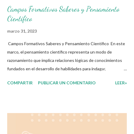
Campos Formativos Saberes y Pensamiento
Científico
marzo 31, 2023
Campos Formativos Saberes y Pensamiento Científico En este
marco, el pensamiento científico representa un modo de
razonamiento que implica relaciones lógicas de conocimientos
fundados en el desarrollo de habilidades para indagar,
interpretar, modelizar, argumentar y explicar el entorno. Lo
COMPARTIR
PUBLICAR UN COMENTARIO
LEER»
anterior se articula con el desarrollo del pensamiento
matemático, abriendo paso a organizar la ciencia/matemática
escolar desde la interpretación de fenómenos y la resolución de
problemas complejos. En este sentido, se plantea como reto la
posibilidad de articular en el aula las ideas científicas y las
matemáticas, para dotar a los alumnos y alumnas de