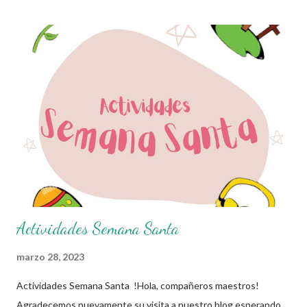
celebra el Día Mundial de la Salud, en reconocimiento a la salud
como un derecho básico y universal, así como fomentar el
acceso a la atención sanitaria de calidad en todas las regiones
del mundo, especialmente en la población de escasos recursos.
También agradecemos a los creadores de los diferentes
materiales que hacen que todo esto sea posible, recordándoles
que nosotros solo los compartimos con fines educativos,
didácticos e informativos. ☺️ Obtén documento completo aquí
👇👇👇 Actividades Día Mundia...
Actividades Semana Santa
marzo 28, 2023
Actividades Semana Santa !Hola, compañeros maestros!
Agradecemos nuevamente su visita a nuestro blog esperando