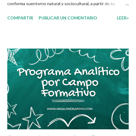
conforma suentorno natural y sociocultural, a partir de su
curiosidad e interés por explorarlo. Especialmente, las niñas,
COMPARTIR
PUBLICAR UN COMENTARIO
LEER»
niños y adolescentes que interactúan con el entorno y el mundo
desarrollan experiencias y construyen saberes que se amplían y
diversifican, por lo que es importante que reconozcan la
existencia de diferentes caminos para construir conocimientos,
usarlos y compartirlos. En este sentido, el objeto de aprendizaje
de este campo es la comprensión y explicación de los
fenómenos y procesos naturales tales como el cuerpo humano,
los seres vivos, la materia, la energía, la salud, el medio ambiente
y la tecnología, desde la perspectiva de diversos saberes y en su
relación con lo social, articulando el desarrollo del pensamiento
matemático a este fin. En este marco, el pensamiento científico
represen...