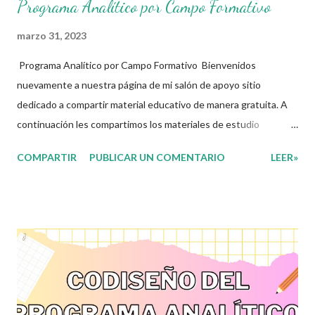
Programa Analítico por Campo Formativo
marzo 31, 2023
Programa Analítico por Campo Formativo Bienvenidos
nuevamente a nuestra página de mi salón de apoyo sitio
dedicado a compartir material educativo de manera gratuita. A
continuación les compartimos los materiales de estudio
relacionados con la Nueva Escuela Mexicana. En sintonía con la
COMPARTIR
PUBLICAR UN COMENTARIO
LEER»
nueva propuesta educativa basada en la concepción de la Nueva
Escuela Mexicana y con la apuesta por un currículo flexible y
ajustable a cada una de las realidades a las que se enfrentan las
y los docentes de nuestro país, con la intención de que sea una
herramienta que acompañe en el día a día la práctica dentro del
aula, cuya estructura permitirá tanto a docentes como
estudiantes, ir marcando las pautas de trabajo acorde a sus
necesidades y las de su comunidad. Agradecemos a los