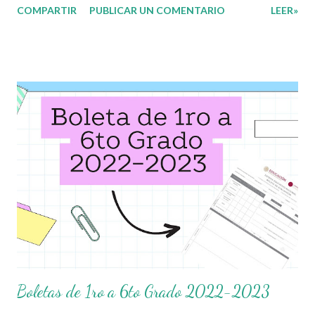
COMPARTIR
PUBLICAR UN COMENTARIO
LEER»
Conociendo las Fracciones, para que nuestros alumnos se
relacionen y conozcan a las Fracciones, en este cuadernillo
encontrarán diferentes actividades que servirán como repaso
de dicho tema. Una fracción es un número, que se obtiene de
dividir un entero en partes iguales, la fracción se representa
matemáticamente por números que están escritos uno sobre
otro y que se hallan separados por una línea recta horizontal
llamada raya fraccionaria, está formada por dos términos: el
numerador y el denominador. El numerador es el número que
está sobre la raya fraccionaria y el denominador es el que está
bajo la raya fraccionaria. Nuevamente nuestro reconocimiento y
agrade...
Boletas de 1ro a 6to Grado 2022-2023