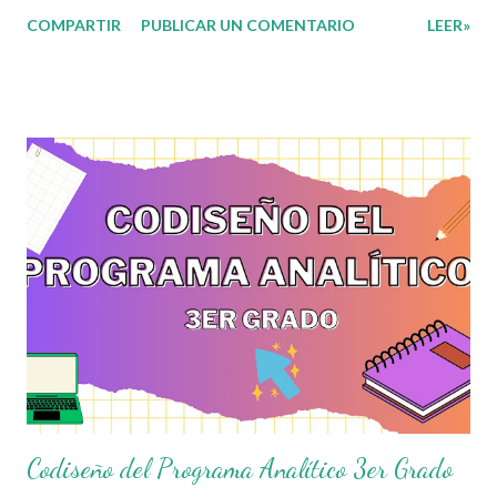
relacionados con la Nueva Escuela Mexicana. En sintonía con la
COMPARTIR
PUBLICAR UN COMENTARIO
LEER»
nueva propuesta educativa basada en la concepción de la Nueva
Escuela Mexicana y con la apuesta por un currículo flexible y
ajustable a cada una de las realidades a las que se enfrentan las
y los docentes de nuestro país, con la intención de que sea una
herramienta que acompañe en el día a día la práctica dentro del
aula, cuya estructura permitirá tanto a docentes como
estudiantes, ir marcando las pautas de trabajo acorde a sus
necesidades y las de su comunidad. Agradecemos a los
creadores de estos increibles archivos ya que gracias a su
dedicacion y trabajo podemos gozar de estas planeaciones
didacticas, recuerden que nosotros solo los compartimos con
fines educativos, didácticos e...
Codiseño del Programa Analítico 3er Grado