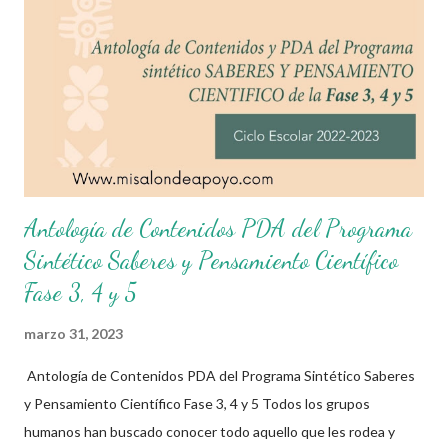
herramientas conceptuales para enfrentar los complejos
problemas del mundo actual. Agradecemos a los creadores de
estos increibles archivos ya que gracias a su dedicacion y trabajo
podemos gozar de estas planeaciones didacticas, recuerden
que nosotros solo los compartimos con fines educativos,
didácticos e informativos.😄 Obtén documento co...
Antología de Contenidos PDA del Programa
Sintético Saberes y Pensamiento Científico
Fase 3, 4 y 5
marzo 31, 2023
Antología de Contenidos PDA del Programa Sintético Saberes
y Pensamiento Científico Fase 3, 4 y 5 Todos los grupos
humanos han buscado conocer todo aquello que les rodea y