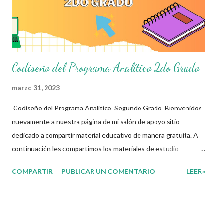
dedicacion y trabajo podemos gozar de estas planeaciones
didacticas, recuerden que nosotros solo los compartimos con
fines educativos, didácticos e...
Codiseño del Programa Analítico 2do Grado
marzo 31, 2023
Codiseño del Programa Analítico Segundo Grado Bienvenidos
nuevamente a nuestra página de mi salón de apoyo sitio
dedicado a compartir material educativo de manera gratuita. A
continuación les compartimos los materiales de estudio
relacionados con la Nueva Escuela Mexicana. En sintonía con la
COMPARTIR
PUBLICAR UN COMENTARIO
LEER»
nueva propuesta educativa basada en la concepción de la Nueva
Escuela Mexicana y con la apuesta por un currículo flexible y
ajustable a cada una de las realidades a las que se enfrentan las
y los docentes de nuestro país, con la intención de que sea una