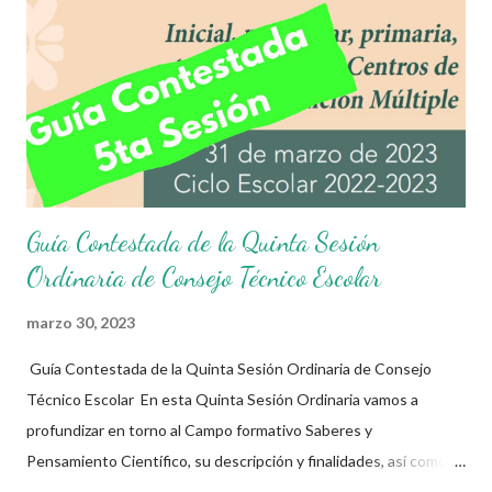
cumplir con los propósitos establecidos en el presente
documento, 20% a los asuntos educativos de interés de la
escuela y 5% a la campaña “Estrategia en el aula: Prevención de
adicciones”. En esta sesión, las maestras y los maestros de
educación secundaria,...
Guía Contestada de la Quinta Sesión
Ordinaria de Consejo Técnico Escolar
marzo 30, 2023
Guía Contestada de la Quinta Sesión Ordinaria de Consejo
Técnico Escolar En esta Quinta Sesión Ordinaria vamos a
profundizar en torno al Campo formativo Saberes y
Pensamiento Científico, su descripción y finalidades, así como
las especificidades, los contenidos y los procesos de desarrollo