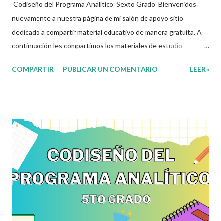
Codiseño del Programa Analítico Sexto Grado Bienvenidos
nuevamente a nuestra página de mi salón de apoyo sitio
dedicado a compartir material educativo de manera gratuita. A
continuación les compartimos los materiales de estudio
relacionados con la Nueva Escuela Mexicana. En sintonía con la
COMPARTIR
PUBLICAR UN COMENTARIO
LEER»
nueva propuesta educativa basada en la concepción de la Nueva
Escuela Mexicana y con la apuesta por un currículo flexible y
ajustable a cada una de las realidades a las que se enfrentan las
y los docentes de nuestro país, con la intención de que sea una
herramienta que acompañe en el día a día la práctica dentro del
aula, cuya estructura permitirá tanto a docentes como
estudiantes, ir marcando las pautas de trabajo acorde a sus
necesidades y las de su comunidad. Agradecemos a los
creadores de estos increibles archivos ya que gracias a su
dedicacion y trabajo podemos gozar de estas planeaciones
didacticas, recuerden que nosotros solo los compartimos con