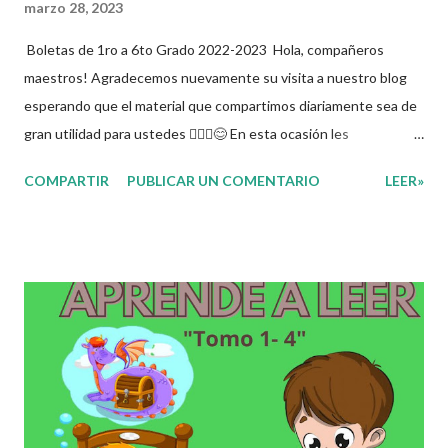
marzo 28, 2023
Boletas de 1ro a 6to Grado 2022-2023 Hola, compañeros
maestros! Agradecemos nuevamente su visita a nuestro blog
esperando que el material que compartimos diariamente sea de
gran utilidad para ustedes 🙋🏽‍♂️😊 En esta ocasión les
compartimos las boletas para niños de primer a sexto grado de
COMPARTIR
PUBLICAR UN COMENTARIO
LEER»
primaria. Esperando que este material sea de gran utilidad para
fortalecer los procesos de enseñanza y aprendizaje para que los
alumnos alcacen los niveles de logro educativo. Obtén
documento completo aquí 👇👇👇 Boletas de 1ro a 6to Grado