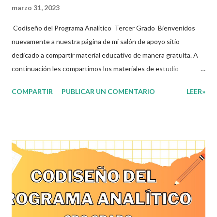
marzo 31, 2023
Codiseño del Programa Analítico Tercer Grado Bienvenidos
nuevamente a nuestra página de mi salón de apoyo sitio
dedicado a compartir material educativo de manera gratuita. A
continuación les compartimos los materiales de estudio
relacionados con la Nueva Escuela Mexicana. En sintonía con la
COMPARTIR
PUBLICAR UN COMENTARIO
LEER»
nueva propuesta educativa basada en la concepción de la Nueva
Escuela Mexicana y con la apuesta por un currículo flexible y
ajustable a cada una de las realidades a las que se enfrentan las
y los docentes de nuestro país, con la intención de que sea una
herramienta que acompañe en el día a día la práctica dentro del
aula, cuya estructura permitirá tanto a docentes como
estudiantes, ir marcando las pautas de trabajo acorde a sus
necesidades y las de su comunidad. Agradecemos a los
creadores de estos increibles archivos ya que gracias a su