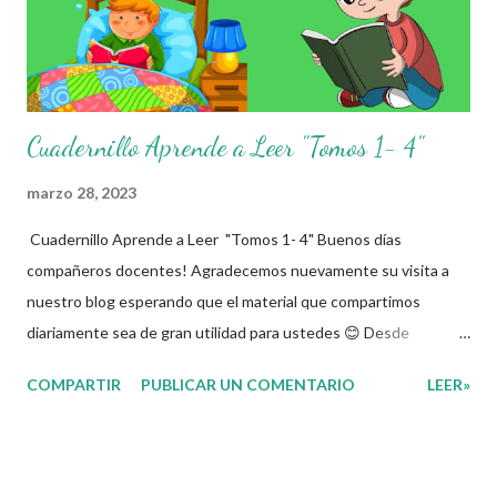
Cuadernillo Aprende a Leer "Tomos 1- 4"
marzo 28, 2023
Cuadernillo Aprende a Leer "Tomos 1- 4" Buenos días
compañeros docentes! Agradecemos nuevamente su visita a
nuestro blog esperando que el material que compartimos
diariamente sea de gran utilidad para ustedes 😊 Desde
pequeños es muy importante fomentar la lectura en nuestros
COMPARTIR
PUBLICAR UN COMENTARIO
LEER»
hijos, es una de las habilidades más importantes que podemos
adquirir ya que nos permite desarrollar habilidades en la mejora
del lenguaje, la concentración, la memoria y estimula la
imaginación. Este “Cuadernillo Aprende a leer, TOMOS 1-4 ”