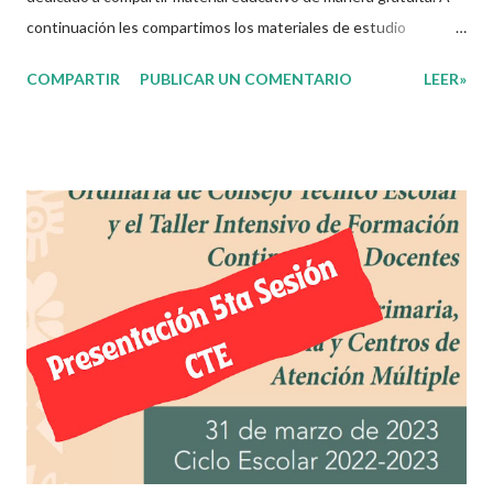
continuación les compartimos los materiales de estudio
relacionados con la Nueva Escuela Mexicana. En sintonía con la
COMPARTIR
PUBLICAR UN COMENTARIO
LEER»
nueva propuesta educativa basada en la concepción de la Nueva
Escuela Mexicana y con la apuesta por un currículo flexible y
ajustable a cada una de las realidades a las que se enfrentan las
y los docentes de nuestro país, con la intención de que sea una
herramienta que acompañe en el día a día la práctica dentro del
aula, cuya estructura permitirá tanto a docentes como
estudiantes, ir marcando las pautas de trabajo acorde a sus
necesidades y las de su comunidad. Agradecemos a los
creadores de estos increibles archivos ya que gracias a su
dedicacion y trabajo podemos gozar de estas planeaciones
didacticas, recuerden que nosotros solo los compartimos con
fines educativos, didácticos e...