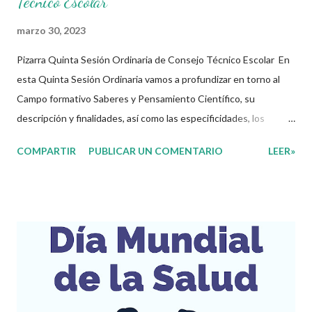
Técnico Escolar
marzo 30, 2023
Pizarra Quinta Sesión Ordinaria de Consejo Técnico Escolar En
esta Quinta Sesión Ordinaria vamos a profundizar en torno al
Campo formativo Saberes y Pensamiento Científico, su
descripción y finalidades, así como las especificidades, los
contenidos y los procesos de desarrollo de aprendizaje para la
COMPARTIR
PUBLICAR UN COMENTARIO
LEER»
fase que corresponda. En esta sesión, para inicial, preescolar,
primaria y Centros de Atención Múltiple de primaria se sugiere
distribuir el 80% del tiempo a cumplir con los propósitos
establecidos en el presente documento, y 20% a los asuntos
educativos de interés de la escuela. Para el caso de las
Telesecundarias y los Centros de Atención Múltiple de
secundaria se sugiere distribuir el 75% del tiempo de la sesión a
cumplir con los propósitos establecidos en el presente