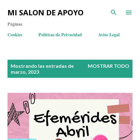
MI SALON DE APOYO
Páginas
Cookies
Políticas de Privacidad
Aviso Legal
E
Mostrando las entradas de
MOSTRAR TODO
n
marzo, 2023
t
r
a
d
a
s