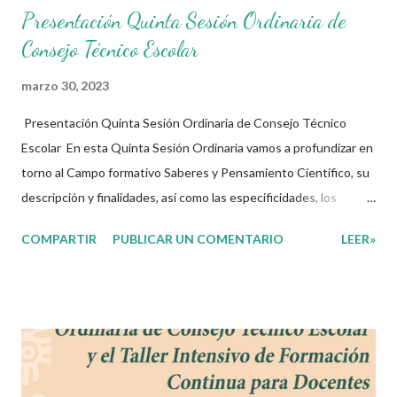
Presentación Quinta Sesión Ordinaria de
Consejo Técnico Escolar
marzo 30, 2023
Presentación Quinta Sesión Ordinaria de Consejo Técnico
Escolar En esta Quinta Sesión Ordinaria vamos a profundizar en
torno al Campo formativo Saberes y Pensamiento Científico, su
descripción y finalidades, así como las especificidades, los
contenidos y los procesos de desarrollo de aprendizaje para la
COMPARTIR
PUBLICAR UN COMENTARIO
LEER»
fase que corresponda. En esta sesión, para inicial, preescolar,
primaria y Centros de Atención Múltiple de primaria se sugiere
distribuir el 80% del tiempo a cumplir con los propósitos
establecidos en el presente documento, y 20% a los asuntos
educativos de interés de la escuela. Para el caso de las
Telesecundarias y los Centros de Atención Múltiple de
secundaria se sugiere distribuir el 75% del tiempo de la sesión a