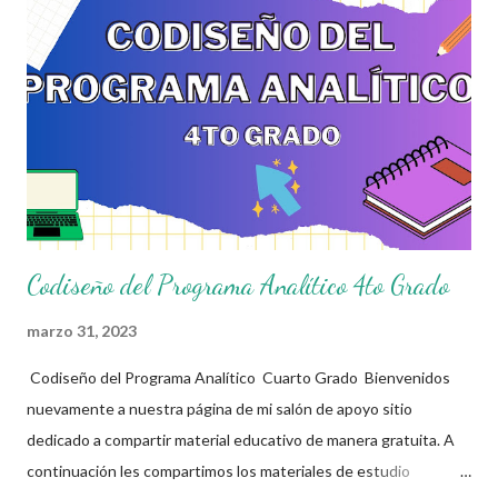
aula, cuya estructura permitirá tanto a docentes como
estudiantes, ir marcando las pautas de trabajo acorde a sus
necesidades y las de su comunidad. Agradecemos a los
creadores de estos increibles archivos ya que gracias a su
dedicacion y trabajo podemos gozar de estas planeaciones
didacticas, recuerden que nosotros solo los compartimos con
fines educativos, didácticos e...
Codiseño del Programa Analítico 4to Grado
marzo 31, 2023
Codiseño del Programa Analítico Cuarto Grado Bienvenidos
nuevamente a nuestra página de mi salón de apoyo sitio
dedicado a compartir material educativo de manera gratuita. A
continuación les compartimos los materiales de estudio