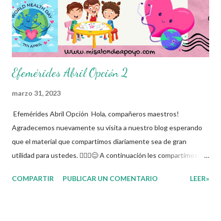
Efemérides Abril Opción 2
marzo 31, 2023
Efemérides Abril Opción Hola, compañeros maestros!
Agradecemos nuevamente su visita a nuestro blog esperando
que el material que compartimos diariamente sea de gran
utilidad para ustedes. 🙋🏽‍♂️😊 A continuación les compartimos las
efemérides del mes de Abril con el objetivo de que los alumnos
COMPARTIR
PUBLICAR UN COMENTARIO
LEER»
conozcan y puedan profundizar acerca de los sucesos,
acontecimientos, fechas, personajes, y conmemoraciones que
abarcan el segundo mes del año. Agradecemos con mucho