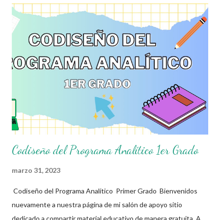
herramienta que acompañe en el día a día la práctica dentro del
aula, cuya estructura permitirá tanto a docentes como
estudiantes, ir marcando las pautas de trabajo acorde a sus
necesidades y las de su comunidad. Agradecemos a los
creadores de estos increibles archivos ya que gracias a su
dedicacion y trabajo podemos gozar de estas planeaciones
didacticas, recuerden que nosotros solo los compartimos con
fines educativos, didácticos ...
Codiseño del Programa Analítico 1er Grado
marzo 31, 2023
Codiseño del Programa Analítico Primer Grado Bienvenidos
nuevamente a nuestra página de mi salón de apoyo sitio
dedicado a compartir material educativo de manera gratuita. A