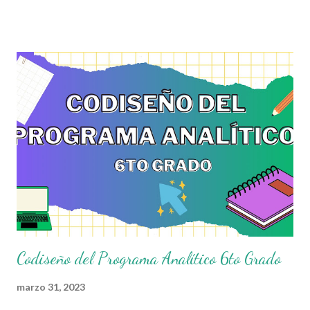
Nueva Escuela Mexicana y con la apuesta por un currículo
flexible y ajustable a cada una de las realidades a las que se
enfrentan las y los docentes de nuestro país, con la intención de
que sea una herramienta que acompañe en el día a día la práctica
dentro del aula, cuya estructura permitirá tanto a docentes
como estudiantes, ir marcando las pautas de trabajo acorde a
sus necesidades y las de su comunidad. Agradecemos a los
creadores de estos increibles archivos ya que gracias a su
dedicacion y trabajo podemos gozar de estas planeaciones
didacticas, recuerden que nosotros solo los compartimos con
fines educativos, didácticos e i...
Codiseño del Programa Analítico 6to Grado
marzo 31, 2023