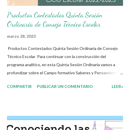
Productos Contestados Quinta Sesión
Ordinaria de Consejo Técnico Escolar
marzo 28, 2023
Productos Contestados Quinta Sesión Ordinaria de Consejo
Técnico Escolar Para continuar con la construcción del
programa analítico, en esta Quinta Sesión Ordinaria vamos a
profundizar sobre el Campo formativo Saberes y Pensamiento
Científico, su descripción y finalidades, así como las
COMPARTIR
PUBLICAR UN COMENTARIO
LEER»
especificidades, los contenidos y los procesos de desarrollo de
aprendizaje para la fase que corresponda. El presente
documento está organizado en dos apartados. En primer lugar,
se recupera la programación de las siguientes sesiones de
Consejo Técnico Escolar y Taller Intensivo de Formación
Continua para Docentes del presente ciclo escolar, con el fin de