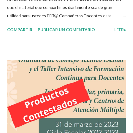
que el material que compartimos diariamente sea de gran
utilidad para ustedes 🙋🏽‍♂️😊 Compañeros Docentes esta
ocasión les traemos el cuadernillo de actividades de la semana
COMPARTIR
PUBLICAR UN COMENTARIO
LEER»
santa donde encontrarán una serie de ejercicios, videos
relacionados con esta semana tan importante. Agradecemos a
los creadores de estos increibles archivos ya que gracias a su
dedicacion y trabajo podemos gozar de estas planeaciones
didacticas, recuerden que nosotros solo los compartimos con
fines educativos, didácticos e informativos.😊 Obtén
documento completo aquí 👇👇👇 Actividades Semana Santa