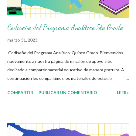
fines educativos, didácticos e ...
Codiseño del Programa Analítico 5to Grado
marzo 31, 2023
Codiseño del Programa Analítico Quinto Grado Bienvenidos
nuevamente a nuestra página de mi salón de apoyo sitio
dedicado a compartir material educativo de manera gratuita. A
continuación les compartimos los materiales de estudio
relacionados con la Nueva Escuela Mexicana. En sintonía con la
COMPARTIR
PUBLICAR UN COMENTARIO
LEER»
nueva propuesta educativa basada en la concepción de la Nueva
Escuela Mexicana y con la apuesta por un currículo flexible y
ajustable a cada una de las realidades a las que se enfrentan las
y los docentes de nuestro país, con la intención de que sea una
herramienta que acompañe en el día a día la práctica dentro del