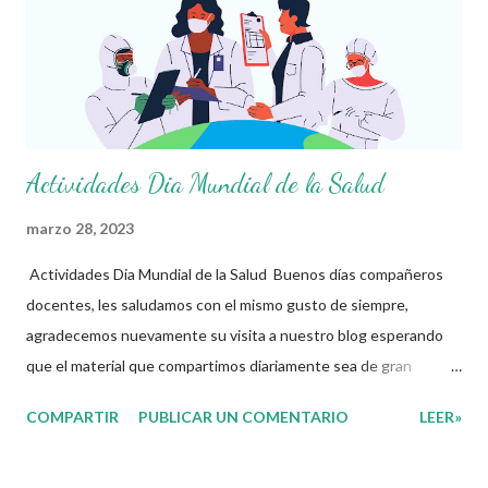
documento, 20% a los asuntos educativos de interés de la
escuela y 5% a la campaña “Estrategia en el aula: Prevención de
adicciones”. En esta sesión, las maestras y los maestros de
educación secundaria, en sus dis...
Actividades Dia Mundial de la Salud
marzo 28, 2023
Actividades Dia Mundial de la Salud Buenos días compañeros
docentes, les saludamos con el mismo gusto de siempre,
agradecemos nuevamente su visita a nuestro blog esperando
que el material que compartimos diariamente sea de gran
utilidad para ustedes.😊 El día de hoy les compartimos material
COMPARTIR
PUBLICAR UN COMENTARIO
LEER»
interactivo en alusión al Día Mundial de la Salud donde los
alumnos responderán diferentes preguntas en base a los videos
que ahí encuentran, entre otras actividades más. El 7 de abril se