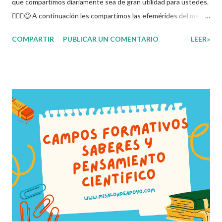
que compartimos diariamente sea de gran utilidad para ustedes.
🙋🏽‍♂️😊 A continuación les compartimos las efemérides del mes
de Abril con el objetivo de que los alumnos conozcan y puedan
COMPARTIR
PUBLICAR UN COMENTARIO
LEER»
profundizar acerca de los sucesos, acontecimientos, fechas,
personajes, y conmemoraciones que abarcan el segundo mes
del año. Agradecemos con mucho entusiasmo a los autores de
tan estupendo material 👏 y les recordamos que nosotros
únicamente lo compartimos con fines informativos y educativos.
Obtén documento completo aquí 👇👇👇 Efemérides Abril