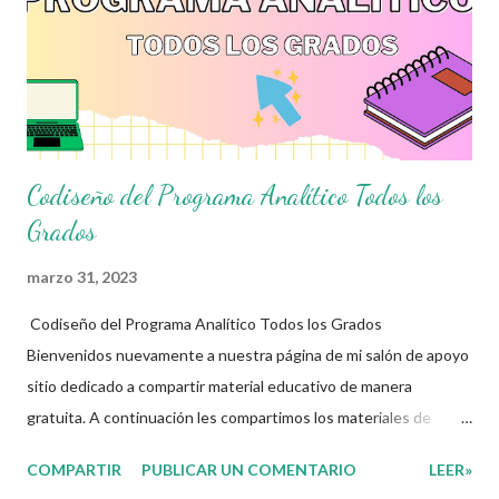
creadores de estos increibles archivos ya que gracias a su
dedicacion y trabajo podemos gozar de estas planeaciones
didacticas, recuerden que nosotros solo los compartimos con
fines educativos, didácticos e informativo...
Codiseño del Programa Analítico Todos los
Grados
marzo 31, 2023
Codiseño del Programa Analítico Todos los Grados
Bienvenidos nuevamente a nuestra página de mi salón de apoyo
sitio dedicado a compartir material educativo de manera
gratuita. A continuación les compartimos los materiales de
estudio relacionados con la Nueva Escuela Mexicana. En sintonía
COMPARTIR
PUBLICAR UN COMENTARIO
LEER»
con la nueva propuesta educativa basada en la concepción de la