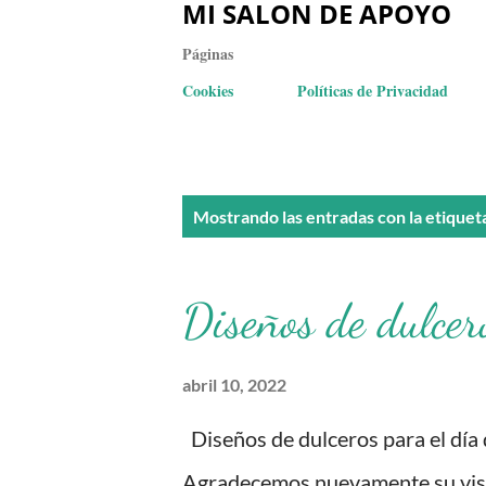
MI SALON DE APOYO
Páginas
Cookies
Políticas de Privacidad
E
Mostrando las entradas con la etiquet
n
t
Diseños de dulcero
r
a
abril 10, 2022
d
Diseños de dulceros para el día
a
Agradecemos nuevamente su visita