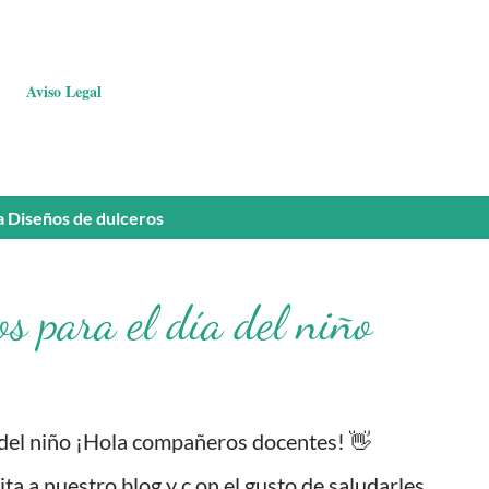
Aviso Legal
a
Diseños de dulceros
s para el día del niño
 del niño ¡Hola compañeros docentes! 👋
 a nuestro blog y c on el gusto de saludarles