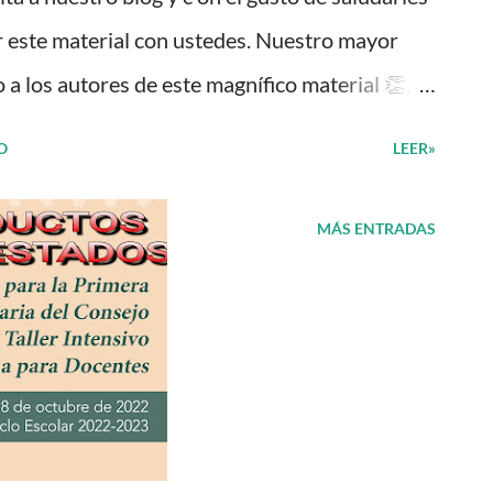
 este material con ustedes. Nuestro mayor
a los autores de este magnífico material 👏.
icamente lo compartimos con fines
O
LEER»
n el documento aquí 👇 Diseños de dulceros
 tu visita! 😉 Publicamos diariamente. No
MÁS ENTRADAS
 y unirte a nuestro grupo para más contenido
 Además, puedes unirte a: Grupos de
ctico donde se comparte gran variedad de
puede interesar: Programa nacional de
ofesiones Blog Mi salón de apoyo