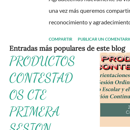
s
una vez más queremos compartir
reconocimiento y agradecimiento 
Les recordamos que nosotros ún
COMPARTIR
PUBLICAR UN COMENTARI
informativos y educativos. Obté
Entradas más populares de este blog
PRODUCTOS
para el día del niño ¡Gracias por
olvides compartir nuestra página
CONTESTAD
educativo 👉 Grupo de Facebook
OS CTE
WhatsApp y seguir a Salón didá
material didáctico. También te 
PRIMERA
convivencia escolar Oficios y pr
SESION