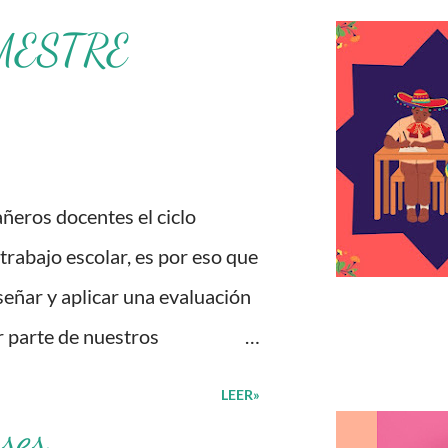
MESTRE
s docentes el ciclo
 trabajo escolar, es por eso que
eñar y aplicar una evaluación
r parte de nuestros
untas para evaluar las
LEER»
durante este ciclo escolar,
ses