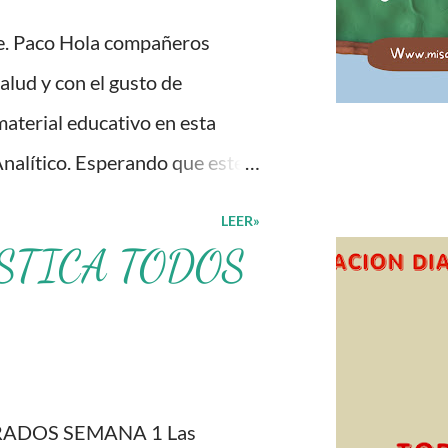
o mi higiene personal. 3.
fe. Paco Hola compañeros
ra ir al baño 5. Deposito la
lud y con el gusto de
..
material educativo en esta
nalítico. Esperando que este
 procesos de enseñanza y
LEER»
eles de logro educativo.
STICA TODOS
mbién agradecemos a los
 que todo esto sea posible,
 con fines educativos,
ompleto aquí 👇👇 👇 Ejemplo
ADOS SEMANA 1 Las