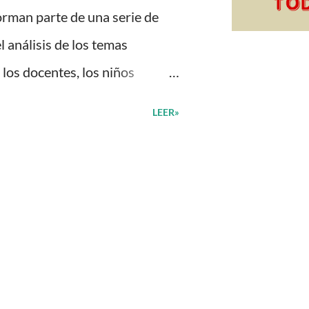
orman parte de una serie de
 análisis de los temas
los docentes, los niños
e su interés con el material
LEER»
ntas, actividades didácticas y
lo que se expone. Consolidar
udio constante es
es de familia. Por tal motivo,
ciones para utilizar como
omo complemento a las
en previamente organizadas.