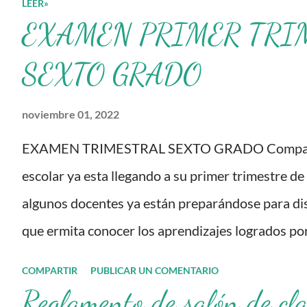
LEER»
Continua para Docentes y
EXAMEN PRIMER TRI
sus materiales, se
transforman, entretejiendo
SEXTO GRADO
los procesos de formación
noviembre 01, 2022
y de gestión, sin
distinguirlos por
EXAMEN TRIMESTRAL SEXTO GRADO Compañero
momentos, y transitando
escolar ya esta llegando a su primer trimestre de
de una guía de trabajo a un
algunos docentes ya están preparándose para dis
documento orientador, el
que ermita conocer los aprendizajes logrados po
cual es genérico y no está
aprendientes. El examen consta de diversas preg
COMPARTIR
PUBLICAR UN COMENTARIO
diferenciado por niveles
diferentes asignaturas que sus alumnos cursaron 
Reglamento de salón de cla