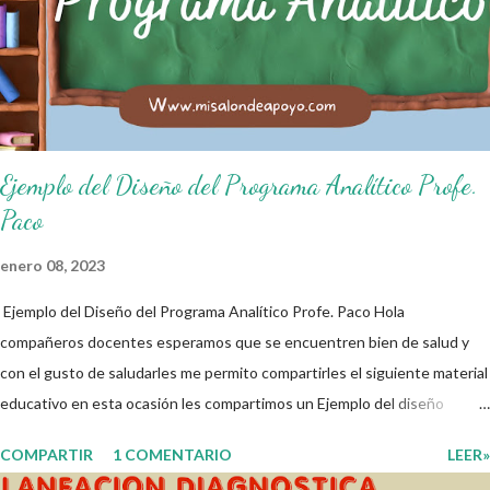
de salón de clases: 1. Cumplo con mis tareas y trabajos. 2. Cuidado mi
higiene personal. 3. Levanto la mano para hablar. 4. Pido permiso para
ir al baño 5. Deposito la basura en su lugar. 6. Cumplo con mis útiles
esc...
Ejemplo del Diseño del Programa Analítico Profe.
Paco
enero 08, 2023
Ejemplo del Diseño del Programa Analítico Profe. Paco Hola
compañeros docentes esperamos que se encuentren bien de salud y
con el gusto de saludarles me permito compartirles el siguiente material
educativo en esta ocasión les compartimos un Ejemplo del diseño
Analítico. Esperando que este material sea de gran utilidad para
COMPARTIR
1 COMENTARIO
LEER»
fortalecer los procesos de enseñanza y aprendizaje para que los