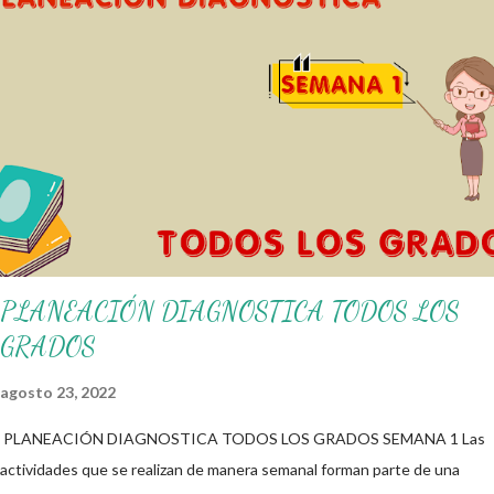
alumnos alcacen los niveles de logro educativo. Gracias por seguir a
nuestro blog educativo, también agradecemos a los creadores de los
diferentes materiales que hacen que todo esto sea posible,
recordándoles que nosotros solo los compartimos con fines educativos,
didácticos e informativos. ☺️ Obtén documento completo aquí 👇👇 👇
Ejemplo del Diseño del Programa Analítico
PLANEACIÓN DIAGNOSTICA TODOS LOS
GRADOS
agosto 23, 2022
PLANEACIÓN DIAGNOSTICA TODOS LOS GRADOS SEMANA 1 Las
actividades que se realizan de manera semanal forman parte de una