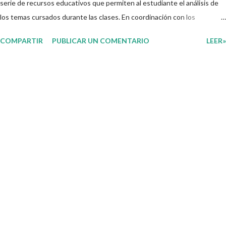
serie de recursos educativos que permiten al estudiante el análisis de
los temas cursados durante las clases. En coordinación con los
docentes, los niños podrán relacionar aquellos contenidos que sean de
COMPARTIR
PUBLICAR UN COMENTARIO
LEER»
su interés con el material que les compartimos para que así, mediante
preguntas, actividades didácticas y contenido audiovisual puedan
comprender mejor lo que se expone. Consolidar el aprendizaje de los
estudiantes mediante el estudio constante es preocupación tanto de
directivos, docentes y padres de familia. Por tal motivo, ponemos a su
disposición una amplia gama de opciones para utilizar como parte central
de sus medios educativos con o como complemento a las planeaciones
y/o actividades que ya se encuentren previamente organizadas. Estas
planeaciones estan diseñadas para trabajar en la primera semana del
presente ciclo escolar las cuales en base a sus activid...