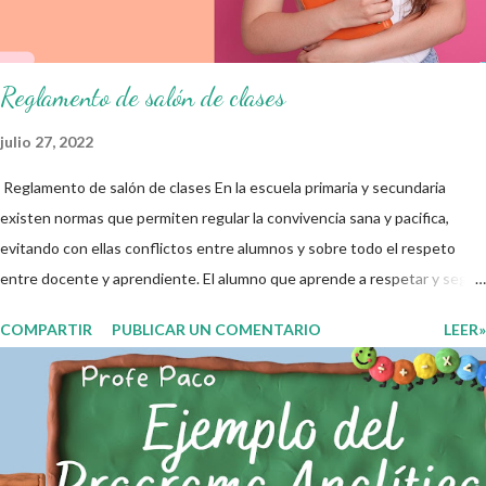
educativo y gracias por su preferencia. Recuerden que todo material
que aquí se comparte solo se hac...
Reglamento de salón de clases
julio 27, 2022
Reglamento de salón de clases En la escuela primaria y secundaria
existen normas que permiten regular la convivencia sana y pacifica,
evitando con ellas conflictos entre alumnos y sobre todo el respeto
entre docente y aprendiente. El alumno que aprende a respetar y seguir
las normas con responsabilidad en un futuro será un ciudadano que
COMPARTIR
PUBLICAR UN COMENTARIO
LEER»
entiende las consecuencias de sus acciones, es por eso que el objetivo
fundamental de las normas de clases o reglamento de aula buscan
formar aprendientes que desde pequeños, entiendan, analizan y
practiquen las grandes responsabilidades que conlleva ser un buen
ciudadano. A continuación les compartimos algunos ejemplos de reglas