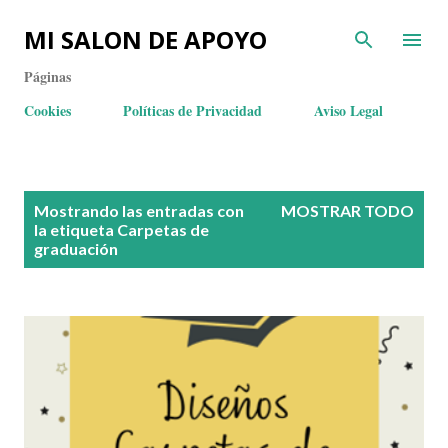
MI SALON DE APOYO
Páginas
Cookies
Políticas de Privacidad
Aviso Legal
E
Mostrando las entradas con
MOSTRAR TODO
n
la etiqueta
Carpetas de
graduación
t
r
a
d
a
s