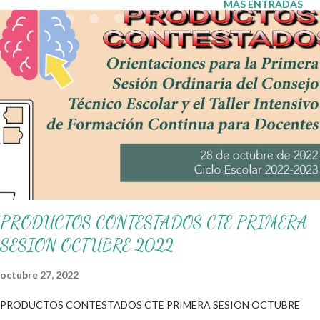
MÁS ENTRADAS
educativos. Obtén material aquí 👇 Diseños de carpetas de
graduación ¡Gracias por tu visita! 😉 Publicamos diariamente. No
olvides compartir nuestra página y unirte a nuestro grupo para
más contenido educativo 👉 Grupo de Facebook Además,
puedes unirte a: Grupos de WhatsApp y seguir a Salón
didáctico donde se comparte gran variedad de material
didáctico. También te puede interesar: Marcos para el día del
padre Caja de herramientas por el día del padre Blog Mi salón de
apoyo
PRODUCTOS CONTESTADOS CTE PRIMERA
SESION OCTUBRE 2022
octubre 27, 2022
PRODUCTOS CONTESTADOS CTE PRIMERA SESION OCTUBRE