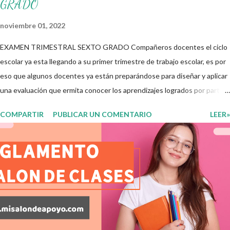
GRADO
noviembre 01, 2022
EXAMEN TRIMESTRAL SEXTO GRADO Compañeros docentes el ciclo
escolar ya esta llegando a su primer trimestre de trabajo escolar, es por
eso que algunos docentes ya están preparándose para diseñar y aplicar
una evaluación que ermita conocer los aprendizajes logrados por parte
de nuestros aprendientes. El examen consta de diversas preguntas
COMPARTIR
PUBLICAR UN COMENTARIO
LEER»
para evaluar las diferentes asignaturas que sus alumnos cursaron
durante este ciclo escolar, permitiendo obtener un mayor panorama de
los aprendizajes claves que sus nuevos aprendientes ya lograron
alcanzar y de aquellos que aun necesitan consolidar. Esto con la
finalidad de que elaboramos un plan de intervención adecuado para
atender las necesidades que nuestro grupo requiera de acuerdo a los
resultados del examen trimestral que apliquemos. Sin mas que decir les
damos las gracias para seguir apoyándonos en este nuevo blog