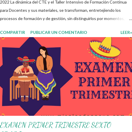
2022 La dinámica del CTE y el Taller Intensivo de Formación Continua
para Docentes y sus materiales, se transforman, entretejiendo los
procesos de formación y de gestión, sin distinguirlos por momentos, y
transitando de una guía de trabajo a un documento orientador, el cual es
COMPARTIR
PUBLICAR UN COMENTARIO
LEER»
genérico y no está diferenciado por niveles educativos. Desde la
flexibilidad en la que se concibe el CTE y en correspondencia con la
Nueva Escuela Mexicana, se propone que el colectivo docente tome
decisiones sobre su organización, la gestión del tiempo acorde a las
necesidades de la escuela y las acciones que decidan emprender para
apropiarse y resignificar el Plan de Estudio dentro y fuera de este
espacio. En esta Primera Sesión Ordinaria se les invita a que
reflexionen y acuerden posibles acciones a realizar colaborativamente
en la escuela y con la comunidad, a fin de atender las problemáticas
identificadas. Compañeros docentes en est...
EXAMEN PRIMER TRIMESTRE SEXTO