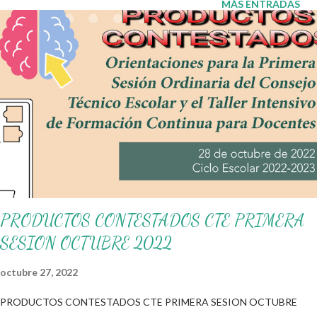
MÁS ENTRADAS
correctamente repercutiendo positivamente en su aprendizaje.
Obtén ejercicios aquí 👇 Ejercicios de gramática ¡Gracias por tu
visita! 😉 Publicamos diariamente. No olvides compartir nuestra
página y unirte a nuestro grupo para más contenido educativo
👉 Grupo de Facebook Además, puedes unirte a: Grupos de
WhatsApp y seguir a Salón didáctico donde se comparte gran
variedad de material didáctico. También te puede interesar: Los
valores Agendas Blog Mi salón de...
PRODUCTOS CONTESTADOS CTE PRIMERA
SESION OCTUBRE 2022
octubre 27, 2022
PRODUCTOS CONTESTADOS CTE PRIMERA SESION OCTUBRE