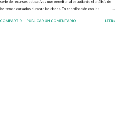
serie de recursos educativos que permiten al estudiante el análisis de
los temas cursados durante las clases. En coordinación con los
docentes, los niños podrán relacionar aquellos contenidos que sean de
COMPARTIR
PUBLICAR UN COMENTARIO
LEER»
su interés con el material que les compartimos para que así, mediante
preguntas, actividades didácticas y contenido audiovisual puedan
comprender mejor lo que se expone. Consolidar el aprendizaje de los
estudiantes mediante el estudio constante es preocupación tanto de
directivos, docentes y padres de familia. Por tal motivo, ponemos a su
disposición una amplia gama de opciones para utilizar como parte central
de sus medios educativos con o como complemento a las planeaciones
y/o actividades que ya se encuentren previamente organizadas. Estas
planeaciones estan diseñadas para trabajar en la primera semana del
presente ciclo escolar las cuales en base a sus activid...