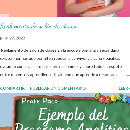
educativo y gracias por su preferencia. Recuerden que todo material
que aquí se comparte solo se hac...
Reglamento de salón de clases
julio 27, 2022
Reglamento de salón de clases En la escuela primaria y secundaria
existen normas que permiten regular la convivencia sana y pacifica,
evitando con ellas conflictos entre alumnos y sobre todo el respeto
entre docente y aprendiente. El alumno que aprende a respetar y seguir
las normas con responsabilidad en un futuro será un ciudadano que
COMPARTIR
PUBLICAR UN COMENTARIO
LEER»
entiende las consecuencias de sus acciones, es por eso que el objetivo
fundamental de las normas de clases o reglamento de aula buscan
formar aprendientes que desde pequeños, entiendan, analizan y
practiquen las grandes responsabilidades que conlleva ser un buen
ciudadano. A continuación les compartimos algunos ejemplos de reglas