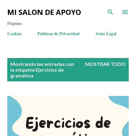
MI SALON DE APOYO
Páginas
Cookies
Políticas de Privacidad
Aviso Legal
E
Mostrando las entradas con
MOSTRAR TODO
n
la etiqueta
Ejercicios de
gramática
t
r
a
d
a
s