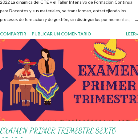
2022 La dinámica del CTE y el Taller Intensivo de Formación Continua
para Docentes y sus materiales, se transforman, entretejiendo los
procesos de formación y de gestión, sin distinguirlos por momentos, y
transitando de una guía de trabajo a un documento orientador, el cual es
COMPARTIR
PUBLICAR UN COMENTARIO
LEER»
genérico y no está diferenciado por niveles educativos. Desde la
flexibilidad en la que se concibe el CTE y en correspondencia con la
Nueva Escuela Mexicana, se propone que el colectivo docente tome
decisiones sobre su organización, la gestión del tiempo acorde a las
necesidades de la escuela y las acciones que decidan emprender para
apropiarse y resignificar el Plan de Estudio dentro y fuera de este
espacio. En esta Primera Sesión Ordinaria se les invita a que
reflexionen y acuerden posibles acciones a realizar colaborativamente
en la escuela y con la comunidad, a fin de atender las problemáticas
identificadas. Compañeros docentes en est...
EXAMEN PRIMER TRIMESTRE SEXTO