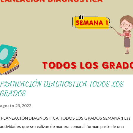
alumnos alcacen los niveles de logro educativo. Gracias por seguir a
nuestro blog educativo, también agradecemos a los creadores de los
diferentes materiales que hacen que todo esto sea posible,
recordándoles que nosotros solo los compartimos con fines educativos,
didácticos e informativos. ☺️ Obtén documento completo aquí 👇👇 👇
Ejemplo del Diseño del Programa Analítico
PLANEACIÓN DIAGNOSTICA TODOS LOS
GRADOS
agosto 23, 2022
PLANEACIÓN DIAGNOSTICA TODOS LOS GRADOS SEMANA 1 Las
actividades que se realizan de manera semanal forman parte de una