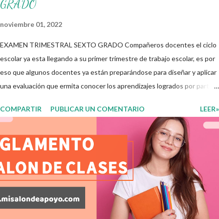
GRADO
noviembre 01, 2022
EXAMEN TRIMESTRAL SEXTO GRADO Compañeros docentes el ciclo
escolar ya esta llegando a su primer trimestre de trabajo escolar, es por
eso que algunos docentes ya están preparándose para diseñar y aplicar
una evaluación que ermita conocer los aprendizajes logrados por parte
de nuestros aprendientes. El examen consta de diversas preguntas
COMPARTIR
PUBLICAR UN COMENTARIO
LEER»
para evaluar las diferentes asignaturas que sus alumnos cursaron
durante este ciclo escolar, permitiendo obtener un mayor panorama de
los aprendizajes claves que sus nuevos aprendientes ya lograron
alcanzar y de aquellos que aun necesitan consolidar. Esto con la
finalidad de que elaboramos un plan de intervención adecuado para
atender las necesidades que nuestro grupo requiera de acuerdo a los
resultados del examen trimestral que apliquemos. Sin mas que decir les
damos las gracias para seguir apoyándonos en este nuevo blog