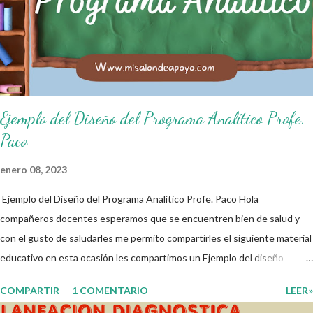
de salón de clases: 1. Cumplo con mis tareas y trabajos. 2. Cuidado mi
higiene personal. 3. Levanto la mano para hablar. 4. Pido permiso para
ir al baño 5. Deposito la basura en su lugar. 6. Cumplo con mis útiles
esc...
Ejemplo del Diseño del Programa Analítico Profe.
Paco
enero 08, 2023
Ejemplo del Diseño del Programa Analítico Profe. Paco Hola
compañeros docentes esperamos que se encuentren bien de salud y
con el gusto de saludarles me permito compartirles el siguiente material
educativo en esta ocasión les compartimos un Ejemplo del diseño
Analítico. Esperando que este material sea de gran utilidad para
COMPARTIR
1 COMENTARIO
LEER»
fortalecer los procesos de enseñanza y aprendizaje para que los