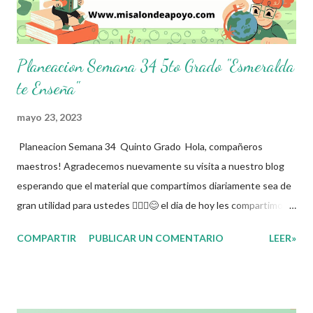
documento completo aqu...
Planeacion Semana 34 5to Grado "Esmeralda
te Enseña"
mayo 23, 2023
Planeacion Semana 34 Quinto Grado Hola, compañeros
maestros! Agradecemos nuevamente su visita a nuestro blog
esperando que el material que compartimos diariamente sea de
gran utilidad para ustedes 🙋🏽‍♂️😊 el dia de hoy les compartimos
la Planeacion de la Semana 34. La planeacion didactica es un
COMPARTIR
PUBLICAR UN COMENTARIO
LEER»
proceso muy importante para los docentes ya que es el
momento donde se toman las decisiones con respecto a los
contenidos educativos que se van a impartir, transformándolos
en actividades concretas y específicas. Se elabora un programa