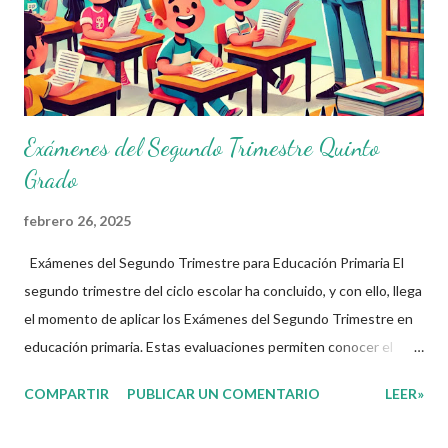
Exámenes del Segundo Trimestre Quinto
Grado
febrero 26, 2025
Exámenes del Segundo Trimestre para Educación Primaria El
segundo trimestre del ciclo escolar ha concluido, y con ello, llega
el momento de aplicar los Exámenes del Segundo Trimestre en
educación primaria. Estas evaluaciones permiten conocer el
avance de los alumnos en los cuatro Campos Formativos
COMPARTIR
PUBLICAR UN COMENTARIO
LEER»
establecidos en el nuevo plan de estudios: Lenguajes Saberes y
Pensamiento Científico Ética, Naturaleza y Sociedad De lo