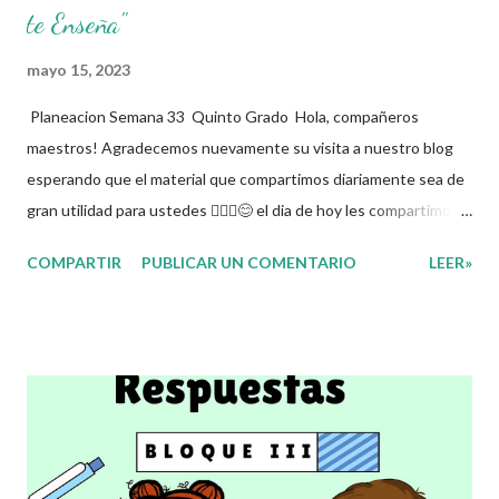
te Enseña"
mayo 15, 2023
Planeacion Semana 33 Quinto Grado Hola, compañeros
maestros! Agradecemos nuevamente su visita a nuestro blog
esperando que el material que compartimos diariamente sea de
gran utilidad para ustedes 🙋🏽‍♂️😊 el dia de hoy les compartimos
la Planeacion de la Semana 33. La planeacion didactica es un
COMPARTIR
PUBLICAR UN COMENTARIO
LEER»
proceso muy importante para los docentes ya que es el
momento donde se toman las decisiones con respecto a los
contenidos educativos que se van a impartir, transformándolos
en actividades concretas y específicas. Se elabora un programa
donde se pretende incorporar todos los conocimientos que se
quieren mirar, para de esta forma asentar el conocimiento entre
sus alumnos. Agradecemos a los creadores de estos increibles
archivos ya que gracias a su dedicacion y trabajo podemos gozar