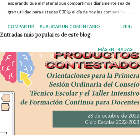
esperando que el material que compartimos diariamente sea de
gran utilidad para ustedes 🙋🏽‍♂️😊 el dia de hoy les compartimos
la Planeacion de la Semana 28. La planeacion didactica es un
COMPARTIR
PUBLICAR UN COMENTARIO
LEER»
proceso muy importante para los docentes ya que es el
Entradas más populares de este blog
momento donde se toman las decisiones con respecto a los
contenidos educativos que se van a impartir, transformándolos
MÁS ENTRADAS
en actividades concretas y específicas. Se elabora un programa
donde se pretende incorporar todos los conocimientos que se
quieren mirar, para de esta forma asentar el conocimiento entre
sus alumnos. Agradecemos a los creadores de estos increibles
archivos ya que gracias a su dedicacion y trabajo podemos gozar
de estas planeaciones didacticas, recuerden que nosotros solo
los compartimos con fines educativos, didácticos e informativos.
😊 Obtén documento completo aquí 👇👇👇 Planeacion Semana
28 5to Grado