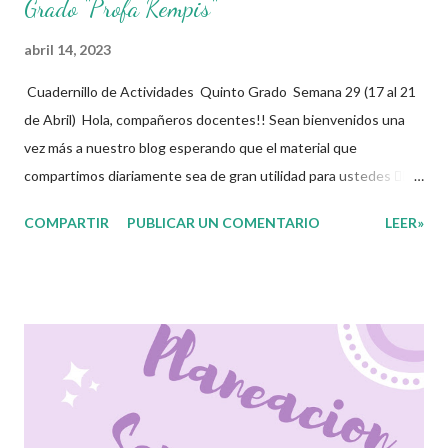
Grado "Profa Kempis"
abril 14, 2023
Cuadernillo de Actividades Quinto Grado Semana 29 (17 al 21
de Abril) Hola, compañeros docentes!! Sean bienvenidos una
vez más a nuestro blog esperando que el material que
compartimos diariamente sea de gran utilidad para ustedes 🙋🏽‍♂️
😊 Compañeros Docentes esta ocasión les traemos el
COMPARTIR
PUBLICAR UN COMENTARIO
LEER»
cuadernillo de actividades de la semana 29 donde encontrarán
una serie de ejercicios, prácticas y diferentes propuestas con
las que los niños podrán trabajar para mejorar sus aprendizajes
de las diferentes asignaturas que estudien durante esta
semana. Esperando que este material sea de gran utilidad para
fortalecer los procesos de enseñanza y aprendizaje para que los
alumnos alcacen los niveles de logro educativo. Agradecemos a
los creadores de estos increibles archivos ya que gracias a su