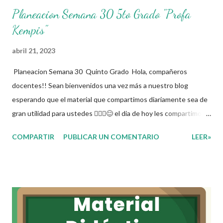
Planeacion Semana 30 5to Grado "Profa
Kempis"
abril 21, 2023
Planeacion Semana 30 Quinto Grado Hola, compañeros
docentes!! Sean bienvenidos una vez más a nuestro blog
esperando que el material que compartimos diariamente sea de
gran utilidad para ustedes 🙋🏽‍♂️😊 el dia de hoy les compartimos
la Planeacion de la Semana 30. La planeacion didactica es un
COMPARTIR
PUBLICAR UN COMENTARIO
LEER»
proceso muy importante para los docentes ya que es el
momento donde se toman las decisiones con respecto a los
contenidos educativos que se van a impartir, transformándolos
en actividades concretas y específicas. Se elabora un programa
donde se pretende incorporar todos los conocimientos que se
quieren mirar, para de esta forma asentar el conocimiento entre