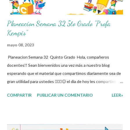
Planeacion Semana 32 5to Grado "Profa
Kempis"
mayo 08, 2023
Planeacion Semana 32 Quinto Grado Hola, compañeros
docentes!! Sean bienvenidos una vez más a nuestro blog
esperando que el material que compartimos diariamente sea de
gran utilidad para ustedes 🙋🏽‍♂️😊 el dia de hoy les compartimos
la Planeacion de la Semana 31. La planeacion didactica es un
COMPARTIR
PUBLICAR UN COMENTARIO
LEER»
proceso muy importante para los docentes ya que es el
momento donde se toman las decisiones con respecto a los
contenidos educativos que se van a impartir, transformándolos
en actividades concretas y específicas. Se elabora un programa