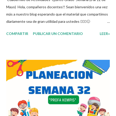
Mayo) Hola, compañeros docentes!! Sean bienvenidos una vez
más a nuestro blog esperando que el material que compartimos
diariamente sea de gran utilidad para ustedes 🙋🏽‍♂️😊
Compañeros Docentes esta ocasión les traemos el cuadernillo
COMPARTIR
PUBLICAR UN COMENTARIO
LEER»
de actividades de la semana 32 donde encontrarán una serie de
ejercicios, prácticas y diferentes propuestas con las que los
niños podrán trabajar para mejorar sus aprendizajes de las
diferentes asignaturas que estudien durante esta semana.
Esperando que este material sea de gran utilidad para fortalecer
los procesos de enseñanza y aprendizaje para que los alumnos
alcacen los niveles de logro educativo. Agradecemos a los
creadores de estos increibles archivos ya que gracias a su
dedicacion y trabajo podemos gozar de estas planeaciones
didacticas, recuerden que nosotros solo los compartimos con
fines educativos, didácticos e informativos.😊 Obtén
documento completo aquí 👇👇?...