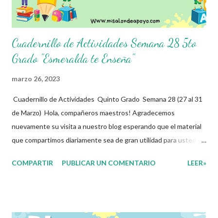
fines educativos, didácticos e...
Cuadernillo de Actividades Semana 28 5to
Grado "Esmeralda te Enseña"
marzo 26, 2023
Cuadernillo de Actividades Quinto Grado Semana 28 (27 al 31
de Marzo) Hola, compañeros maestros! Agradecemos
nuevamente su visita a nuestro blog esperando que el material
que compartimos diariamente sea de gran utilidad para ustedes
🙋🏽‍♂️😊 Compañeros Docentes esta ocasión les traemos el
COMPARTIR
PUBLICAR UN COMENTARIO
LEER»
cuadernillo de actividades de la semana 28 donde encontrarán
una serie de ejercicios, prácticas y diferentes propuestas con
las que los niños podrán trabajar para mejorar sus aprendizajes
de las diferentes asignaturas que estudien durante esta