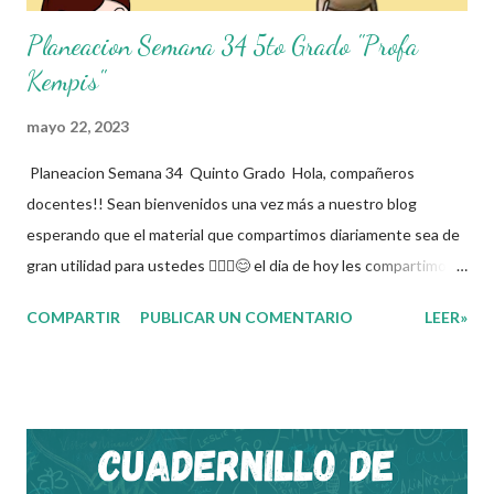
Planeacion Semana 34 5to Grado "Profa
Kempis"
mayo 22, 2023
Planeacion Semana 34 Quinto Grado Hola, compañeros
docentes!! Sean bienvenidos una vez más a nuestro blog
esperando que el material que compartimos diariamente sea de
gran utilidad para ustedes 🙋🏽‍♂️😊 el dia de hoy les compartimos
la Planeacion de la Semana 34. La planeacion didactica es un
COMPARTIR
PUBLICAR UN COMENTARIO
LEER»
proceso muy importante para los docentes ya que es el
momento donde se toman las decisiones con respecto a los
contenidos educativos que se van a impartir, transformándolos
en actividades concretas y específicas. Se elabora un programa
donde se pretende incorporar todos los conocimientos que se
quieren mirar, para de esta forma asentar el conocimiento entre