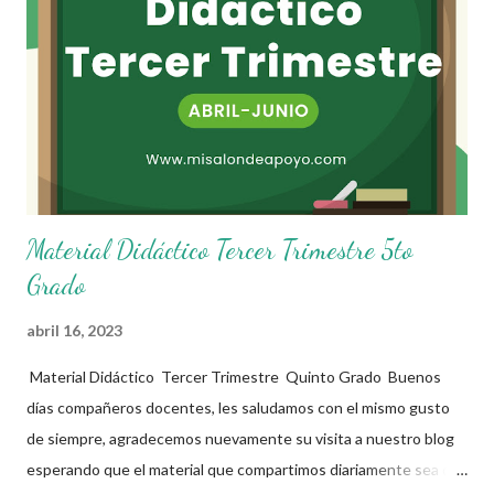
sus alumnos. Agradecemos a los creadores de estos increibles
archivos ya que gracias a su dedicacion y trabajo podemos gozar
de estas planeaciones didacticas, recuerden que nosotros solo
los compartimos con fines educativos, didácticos e informativos.
😊 Obtén documento completo aquí 👇👇👇 Planeacion 5to Grado
Material Didáctico Tercer Trimestre 5to
Grado
abril 16, 2023
Material Didáctico Tercer Trimestre Quinto Grado Buenos
días compañeros docentes, les saludamos con el mismo gusto
de siempre, agradecemos nuevamente su visita a nuestro blog
esperando que el material que compartimos diariamente sea de