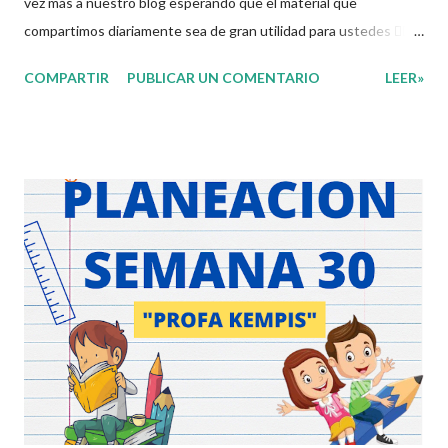
vez más a nuestro blog esperando que el material que
compartimos diariamente sea de gran utilidad para ustedes 🙋🏽‍♂️
😊 Compañeros Docentes esta ocasión les traemos el
COMPARTIR
PUBLICAR UN COMENTARIO
LEER»
cuadernillo de actividades de la semana 30 donde encontrarán
una serie de ejercicios, prácticas y diferentes propuestas con
las que los niños podrán trabajar para mejorar sus aprendizajes
de las diferentes asignaturas que estudien durante esta
semana. Esperando que este material sea de gran utilidad para
fortalecer los procesos de enseñanza y aprendizaje para que los
alumnos alcacen los niveles de logro educativo. Agradecemos a
los creadores de estos increibles archivos ya que gracias a su
dedicacion y trabajo podemos gozar de estas planeaciones
didacticas, recuerden que nosotros solo los compartimos con
fines educativos, didácticos e informativos.😊 Obtén
documento completo aquí ...