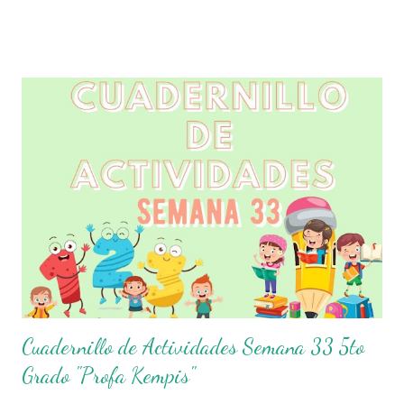
correspomdiente al Bloque III, que sin duda alguna les ayudará a
complementar el material que ya tengan preparado para el
periodo de evaluaciones. Esperamos sean de gran utilidad para
docentes y alumnos. Con mucho entusiasmo agradecemos a los
autores de este grandioso material. Recordamos también que
nosotros únicamente lo compartimos con fines informativos y
educativos en nuestra labor como agentes de la educación. 👏
Obtén Examen y Respuestas aquí 👇👇👇 Examen Trimestral 5to
Grado Hoja de Respuestas 5to Grado
Cuadernillo de Actividades Semana 33 5to
Grado "Profa Kempis"