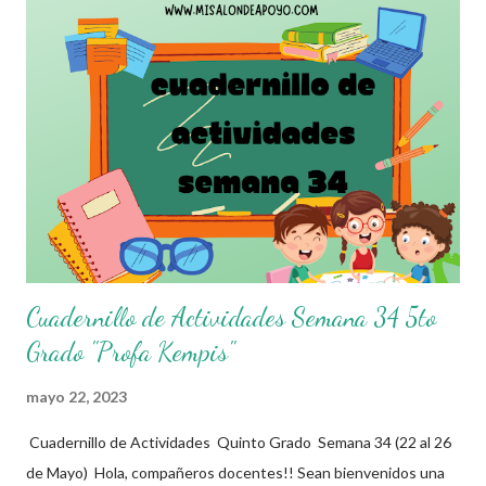
donde se pretende incorporar todos los conocimientos que se
quieren mirar, para de esta forma asentar el conocimiento entre
sus alumnos. Agradecemos a los creadores de estos increibles
archivos ya que gracias a su dedicacion y trabajo podemos gozar
de estas planeaciones didacticas, recuerden que nosotros solo
los compartimos con fines educativos, didácticos e informativos.
😊 Obtén planeaciones completas aquí 👇👇👇 Planeacion 5to
Grado
Cuadernillo de Actividades Semana 34 5to
Grado "Profa Kempis"
mayo 22, 2023
Cuadernillo de Actividades Quinto Grado Semana 34 (22 al 26
de Mayo) Hola, compañeros docentes!! Sean bienvenidos una