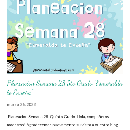
semana. Esperando que este material sea de gran utilidad para
fortalecer los procesos de enseñanza y aprendizaje para que los
alumnos alcacen los niveles de logro educativo. Agradecemos a
los creadores de estos increibles archivos ya que gracias a su
dedicacion y trabajo podemos gozar de estas planeaciones
didacticas, recuerden que nosotros solo los compartimos con
fines educativos, didácticos e informativos.😊 Obtén
documento completo aq...
Planeacion Semana 28 5to Grado "Esmeralda
te Enseña"
marzo 26, 2023
Planeacion Semana 28 Quinto Grado Hola, compañeros
maestros! Agradecemos nuevamente su visita a nuestro blog