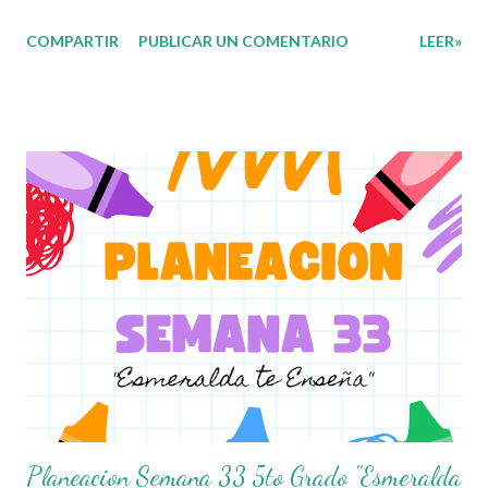
🙋🏽‍♂️😊 Compañeros Docentes esta ocasión les traemos el
COMPARTIR
PUBLICAR UN COMENTARIO
LEER»
cuadernillo de actividades de la semana 33 donde encontrarán
una serie de ejercicios, prácticas y diferentes propuestas con
las que los niños podrán trabajar para mejorar sus aprendizajes
de las diferentes asignaturas que estudien durante esta
semana. Esperando que este material sea de gran utilidad para
fortalecer los procesos de enseñanza y aprendizaje para que los
alumnos alcacen los niveles de logro educativo. Agradecemos a
los creadores de estos increibles archivos ya que gracias a su
dedicacion y trabajo podemos gozar de estas planeaciones
didacticas, recuerden que nosotros solo los compartimos con
fines educativos, didácticos e informativos.😊 Obtén
documento completo aquí...
Planeacion Semana 33 5to Grado "Esmeralda