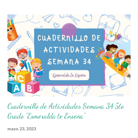
Humano y lo Comunitario A través de estos exámenes, los
docentes pueden identificar fortalezas y áreas de oportunidad
en el aprendizaje de sus estudiantes. Compartimos los
Exámenes del Segundo Trimestre Con el objetivo de apoyar a la
comunidad educativa, ponemos a su disposición los Exámenes
del Segundo Trimestre para todos los grados de educación
primaria. Estos materiales han sido elaborados por el Profe Díaz ,
un docente comprometido con la educación que
constantemente comparte material didáctico de gran calidad.
Agradecemos profun...
Cuadernillo de Actividades Semana 34 5to
Grado "Esmeralda te Enseña"
mayo 23, 2023