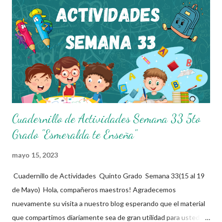
sus alumnos. Agradecemos a los creadores de estos increibles
archivos ya que gracias a su dedicacion y trabajo podemos gozar
de estas planeaciones didacticas, recuerden que nosotros solo
los compartimos con fines educativos, didácticos e informativos.
😊 Obtén documento completo aquí 👇👇👇 Planeacion 5to Grado
Cuadernillo de Actividades Semana 33 5to
Grado "Esmeralda te Enseña"
mayo 15, 2023
Cuadernillo de Actividades Quinto Grado Semana 33(15 al 19
de Mayo) Hola, compañeros maestros! Agradecemos
nuevamente su visita a nuestro blog esperando que el material
que compartimos diariamente sea de gran utilidad para ustedes