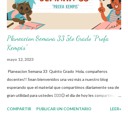
fines educativos, didácticos e informativos.😊 Obtén
documento completo aquí 👇👇👇 ...
Planeacion Semana 33 5to Grado "Profa
Kempis"
mayo 12, 2023
Planeacion Semana 33 Quinto Grado Hola, compañeros
docentes!! Sean bienvenidos una vez más a nuestro blog
esperando que el material que compartimos diariamente sea de
gran utilidad para ustedes 🙋🏽‍♂️😊 el dia de hoy les compartimos
la Planeacion de la Semana 33. La planeacion didactica es un
COMPARTIR
PUBLICAR UN COMENTARIO
LEER»
proceso muy importante para los docentes ya que es el
momento donde se toman las decisiones con respecto a los
contenidos educativos que se van a impartir, transformándolos