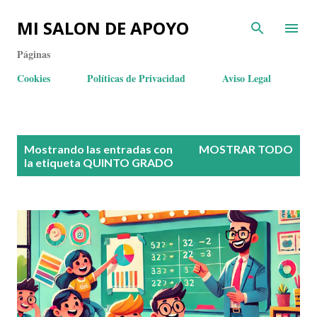
MI SALON DE APOYO
Páginas
Cookies
Políticas de Privacidad
Aviso Legal
E
Mostrando las entradas con
MOSTRAR TODO
n
la etiqueta
QUINTO GRADO
t
r
a
d
a
s