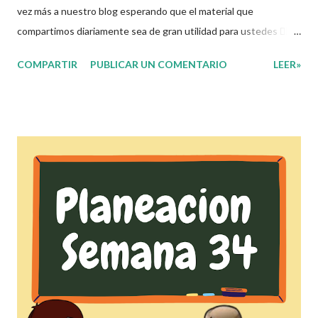
vez más a nuestro blog esperando que el material que
compartimos diariamente sea de gran utilidad para ustedes 🙋🏽‍♂️
😊 Compañeros Docentes esta ocasión les traemos el
COMPARTIR
PUBLICAR UN COMENTARIO
LEER»
cuadernillo de actividades de la semana 34 donde encontrarán
una serie de ejercicios, prácticas y diferentes propuestas con
las que los niños podrán trabajar para mejorar sus aprendizajes
de las diferentes asignaturas que estudien durante esta
semana. Esperando que este material sea de gran utilidad para
fortalecer los procesos de enseñanza y aprendizaje para que los
alumnos alcacen los niveles de logro educativo. Agradecemos a
los creadores de estos increibles archivos ya que gracias a su
dedicacion y trabajo podemos gozar de estas planeaciones
didacticas, recuerden que nosotros solo los compartimos con
fines educativos, didácticos e informativos.😊 Obtén
documento completo aquí ?...