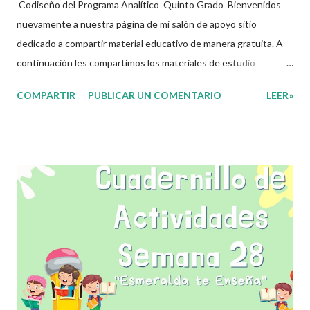
Codiseño del Programa Analítico Quinto Grado Bienvenidos
nuevamente a nuestra página de mi salón de apoyo sitio
dedicado a compartir material educativo de manera gratuita. A
continuación les compartimos los materiales de estudio
relacionados con la Nueva Escuela Mexicana. En sintonía con la
COMPARTIR
PUBLICAR UN COMENTARIO
LEER»
nueva propuesta educativa basada en la concepción de la Nueva
Escuela Mexicana y con la apuesta por un currículo flexible y
ajustable a cada una de las realidades a las que se enfrentan las
y los docentes de nuestro país, con la intención de que sea una
herramienta que acompañe en el día a día la práctica dentro del
aula, cuya estructura permitirá tanto a docentes como
estudiantes, ir marcando las pautas de trabajo acorde a sus
necesidades y las de su comunidad. Agradecemos a los
creadores de estos increibles archivos ya que gracias a su
dedicacion y trabajo podemos gozar de estas planeaciones
didacticas, recuerden que nosotros solo los compartimos con