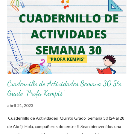
donde se pretende incorporar todos los conocimientos que se
quieren mirar, para de esta forma asentar el conocimiento entre
sus alumnos. Agradecemos a los creadores de estos increibles
archivos ya que gracias a su dedicacion y trabajo podemos gozar
de estas planeaciones didacticas, recuerden que nosotros solo
los compartimos con fines educativos, didácticos e informativos.
😊 Obtén documento completo aquí 👇👇👇 Planeacion 5to Grado
Cuadernillo de Actividades Semana 30 5to
Grado "Profa Kempis"
abril 21, 2023
Cuadernillo de Actividades Quinto Grado Semana 30 (24 al 28
de Abril) Hola, compañeros docentes!! Sean bienvenidos una