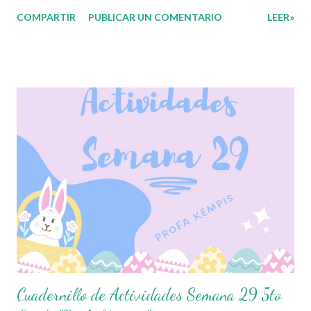
gran utilidad para ustedes.☺️ Los aprendizajes esperados del
COMPARTIR
PUBLICAR UN COMENTARIO
LEER»
segundo trimestre ya ha concluido y esto nos lleva a iniciar el
ultimo trimestre del presente ciclo escolar, es por eso que les
queremos compartir los siguientes materiales didácticos que
estamos seguros les serán de gran ayuda a sus estudiantes ya
que contienen actividades que les resultaran de gran utilidad
para repasar y lograr los aprendizajes esperados que se
pretenden alcanzar en este trimestre. Esperando que este
material sea de gran utilidad para fortalecer los procesos de
enseñanza y aprendizaje para que los alumnos alcacen los
niveles de logro educativo. Agradecemos a los creadores de
estos increibles archivos ya que gracias a su dedicacion y trabajo
podemos goz...
Cuadernillo de Actividades Semana 29 5to