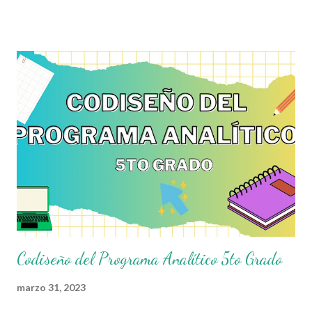
momento donde se toman las decisiones con respecto a los
contenidos educativos que se van a impartir, transformándolos
en actividades concretas y específicas. Se elabora un programa
donde se pretende incorporar todos los conocimientos que se
quieren mirar, para de esta forma asentar el conocimiento entre
sus alumnos. Agradecemos a los creadores de estos increibles
archivos ya que gracias a su dedicacion y trabajo podemos gozar
de estas planeaciones didacticas, recuerden que nosotros solo
los compartimos con fines educativos, didácticos e informativos.
😊 Obtén documento completo aquí 👇👇👇 Planeacion Semana
29 5to Grado
Codiseño del Programa Analítico 5to Grado
marzo 31, 2023