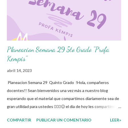
dedicacion y trabajo podemos gozar de estas planeaciones
didacticas, recuerden que nosotros solo los compartimos con
fines educativos, didácticos e informativos.😊 Obtén
documento completo aquí ...
Planeacion Semana 29 5to Grado "Profa
Kempis"
abril 14, 2023
Planeacion Semana 29 Quinto Grado !Hola, compañeros
docentes!! Sean bienvenidos una vez más a nuestro blog
esperando que el material que compartimos diariamente sea de
gran utilidad para ustedes 🙋🏽‍♂️😊 el dia de hoy les compartimos
la Planeacion de la Semana 29. La planeacion didactica es un
COMPARTIR
PUBLICAR UN COMENTARIO
LEER»
proceso muy importante para los docentes ya que es el