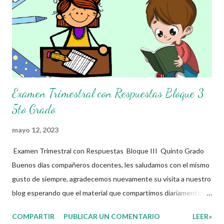
de estas planeaciones didacticas, recuerden que nosotros solo
los compartimos con fines educativos, didácticos e informativos.
😊 Obtén documento completo aquí 👇👇👇 Planeacion 5to Grado
Examen Trimestral con Respuestas Bloque 3
5to Grado
mayo 12, 2023
Examen Trimestral con Respuestas Bloque III Quinto Grado
Buenos días compañeros docentes, les saludamos con el mismo
gusto de siempre, agradecemos nuevamente su visita a nuestro
blog esperando que el material que compartimos diariamente
sea de gran utilidad para ustedes 🙋🏽‍♂️😊 El día de hoy les
COMPARTIR
PUBLICAR UN COMENTARIO
LEER»
decidimos compartir con ustedes este increíble Examen