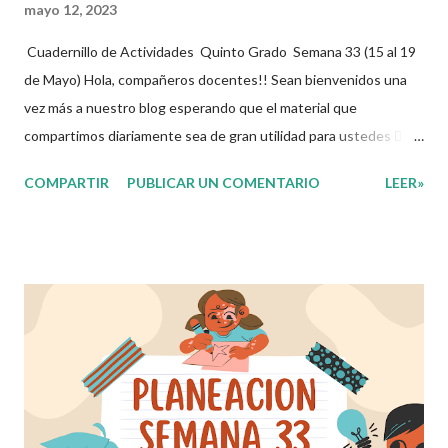
mayo 12, 2023
Cuadernillo de Actividades Quinto Grado Semana 33 (15 al 19
de Mayo) Hola, compañeros docentes!! Sean bienvenidos una
vez más a nuestro blog esperando que el material que
compartimos diariamente sea de gran utilidad para ustedes 🙋🏽‍♂️
😊 Compañeros Docentes esta ocasión les traemos el
COMPARTIR
PUBLICAR UN COMENTARIO
LEER»
cuadernillo de actividades de la semana 33 donde encontrarán
una serie de ejercicios, prácticas y diferentes propuestas con
las que los niños podrán trabajar para mejorar sus aprendizajes
de las diferentes asignaturas que estudien durante esta
semana. Esperando que este material sea de gran utilidad para
fortalecer los procesos de enseñanza y aprendizaje para que los
alumnos alcacen los niveles de logro educativo. Agradecemos a
los creadores de estos increibles archivos ya que gracias a su
dedicacion y trabajo podemos gozar de estas planeaciones
didacticas, recuerden que nosotros solo los compartimos con