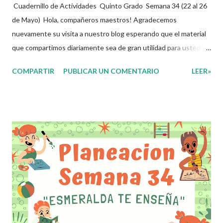
Cuadernillo de Actividades Quinto Grado Semana 34 (22 al 26
de Mayo) Hola, compañeros maestros! Agradecemos
nuevamente su visita a nuestro blog esperando que el material
que compartimos diariamente sea de gran utilidad para ustedes
🙋🏽‍♂️😊 Compañeros Docentes esta ocasión les traemos el
COMPARTIR
PUBLICAR UN COMENTARIO
LEER»
cuadernillo de actividades de la semana 34 donde encontrarán
una serie de ejercicios, prácticas y diferentes propuestas con
las que los niños podrán trabajar para mejorar sus aprendizajes
de las diferentes asignaturas que estudien durante esta
semana. Esperando que este material sea de gran utilidad para
fortalecer los procesos de enseñanza y aprendizaje para que los
alumnos alcacen los niveles de logro educativo. Agradecemos a
los creadores de estos increibles archivos ya que gracias a su
dedicacion y trabajo podemos gozar de estas planeaciones
didacticas, recuerden que nosotros solo los compartimos con
fines educativos, didácticos e informativos.😊 Obtén