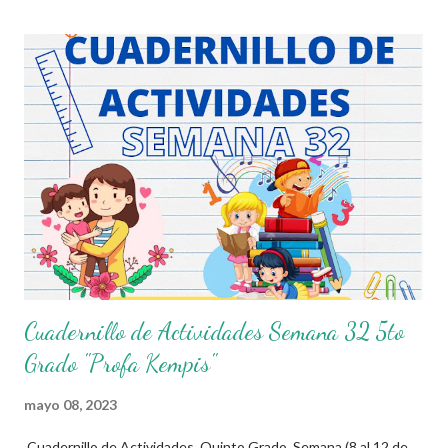
en actividades concretas y específicas. Se elabora un programa
donde se pretende incorporar todos los conocimientos que se
quieren mirar, para de esta forma asentar el conocimiento entre
sus alumnos. Agradecemos a los creadores de estos increibles
archivos ya que gracias a su dedicacion y trabajo podemos gozar
de estas planeaciones didacticas, recuerden que nosotros solo
los compartimos con fines educativos, didácticos e informativos.
😊 Obtén documento completo aquí 👇👇👇 Planeacion 5to Grado
Cuadernillo de Actividades Semana 32 5to
Grado "Profa Kempis"
mayo 08, 2023
Cuadernillo de Actividades Quinto Grado Semana (8 al 12 de