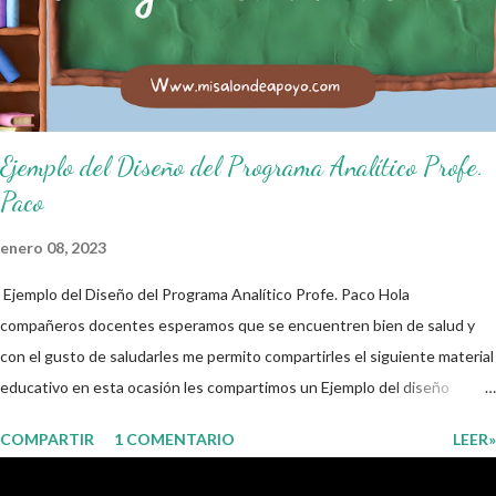
higiene personal. 3. Levanto la mano para hablar. 4. Pido permiso para
ir al baño 5. Deposito la basura en su lugar. 6. Cumplo con mis útiles
esc...
Ejemplo del Diseño del Programa Analítico Profe.
Paco
enero 08, 2023
Ejemplo del Diseño del Programa Analítico Profe. Paco Hola
compañeros docentes esperamos que se encuentren bien de salud y
con el gusto de saludarles me permito compartirles el siguiente material
educativo en esta ocasión les compartimos un Ejemplo del diseño
Analítico. Esperando que este material sea de gran utilidad para
COMPARTIR
1 COMENTARIO
LEER»
fortalecer los procesos de enseñanza y aprendizaje para que los
alumnos alcacen los niveles de logro educativo. Gracias por seguir a