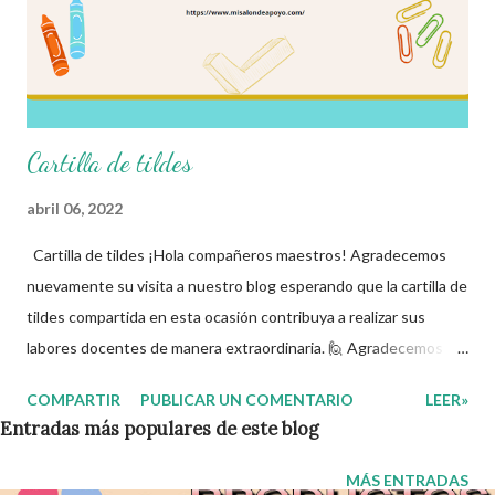
Cartilla de tildes
abril 06, 2022
Cartilla de tildes ¡Hola compañeros maestros! Agradecemos
nuevamente su visita a nuestro blog esperando que la cartilla de
tildes compartida en esta ocasión contribuya a realizar sus
labores docentes de manera extraordinaria. 🙋 Agradecemos
con mucho entusiasmo a los autores de tan estupendo material
COMPARTIR
PUBLICAR UN COMENTARIO
LEER»
recordando que nosotros sólo lo compartimos con fines
Entradas más populares de este blog
informativos y educativos. 👏 Obtén material en el siguiente link
👇 Cartilla de tildes ¡Gracias por tu visita! 😉 Publicamos
MÁS ENTRADAS