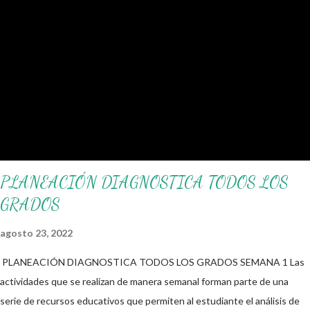
nuestro blog educativo, también agradecemos a los creadores de los
diferentes materiales que hacen que todo esto sea posible,
recordándoles que nosotros solo los compartimos con fines educativos,
didácticos e informativos. ☺️ Obtén documento completo aquí 👇👇 👇
Ejemplo del Diseño del Programa Analítico
PLANEACIÓN DIAGNOSTICA TODOS LOS
GRADOS
agosto 23, 2022
PLANEACIÓN DIAGNOSTICA TODOS LOS GRADOS SEMANA 1 Las
actividades que se realizan de manera semanal forman parte de una
serie de recursos educativos que permiten al estudiante el análisis de