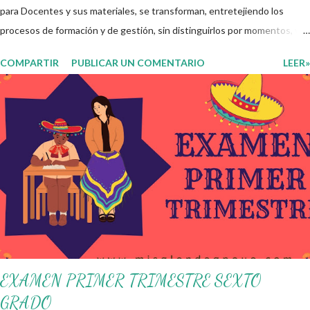
para Docentes y sus materiales, se transforman, entretejiendo los
procesos de formación y de gestión, sin distinguirlos por momentos, y
transitando de una guía de trabajo a un documento orientador, el cual es
COMPARTIR
PUBLICAR UN COMENTARIO
LEER»
genérico y no está diferenciado por niveles educativos. Desde la
flexibilidad en la que se concibe el CTE y en correspondencia con la
Nueva Escuela Mexicana, se propone que el colectivo docente tome
decisiones sobre su organización, la gestión del tiempo acorde a las
necesidades de la escuela y las acciones que decidan emprender para
apropiarse y resignificar el Plan de Estudio dentro y fuera de este
espacio. En esta Primera Sesión Ordinaria se les invita a que
reflexionen y acuerden posibles acciones a realizar colaborativamente
en la escuela y con la comunidad, a fin de atender las problemáticas
identificadas. Compañeros docentes en est...
EXAMEN PRIMER TRIMESTRE SEXTO
GRADO