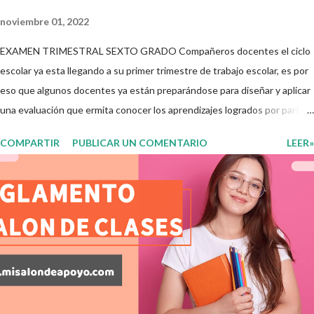
noviembre 01, 2022
EXAMEN TRIMESTRAL SEXTO GRADO Compañeros docentes el ciclo
escolar ya esta llegando a su primer trimestre de trabajo escolar, es por
eso que algunos docentes ya están preparándose para diseñar y aplicar
una evaluación que ermita conocer los aprendizajes logrados por parte
de nuestros aprendientes. El examen consta de diversas preguntas
COMPARTIR
PUBLICAR UN COMENTARIO
LEER»
para evaluar las diferentes asignaturas que sus alumnos cursaron
durante este ciclo escolar, permitiendo obtener un mayor panorama de
los aprendizajes claves que sus nuevos aprendientes ya lograron
alcanzar y de aquellos que aun necesitan consolidar. Esto con la
finalidad de que elaboramos un plan de intervención adecuado para
atender las necesidades que nuestro grupo requiera de acuerdo a los
resultados del examen trimestral que apliquemos. Sin mas que decir les
damos las gracias para seguir apoyándonos en este nuevo blog
educativo y gracias por su preferencia. Recuerden que todo material