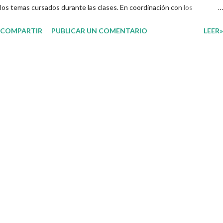
los temas cursados durante las clases. En coordinación con los
docentes, los niños podrán relacionar aquellos contenidos que sean de
COMPARTIR
PUBLICAR UN COMENTARIO
LEER»
su interés con el material que les compartimos para que así, mediante
preguntas, actividades didácticas y contenido audiovisual puedan
comprender mejor lo que se expone. Consolidar el aprendizaje de los
estudiantes mediante el estudio constante es preocupación tanto de
directivos, docentes y padres de familia. Por tal motivo, ponemos a su
disposición una amplia gama de opciones para utilizar como parte central
de sus medios educativos con o como complemento a las planeaciones
y/o actividades que ya se encuentren previamente organizadas. Estas
planeaciones estan diseñadas para trabajar en la primera semana del
presente ciclo escolar las cuales en base a sus activid...