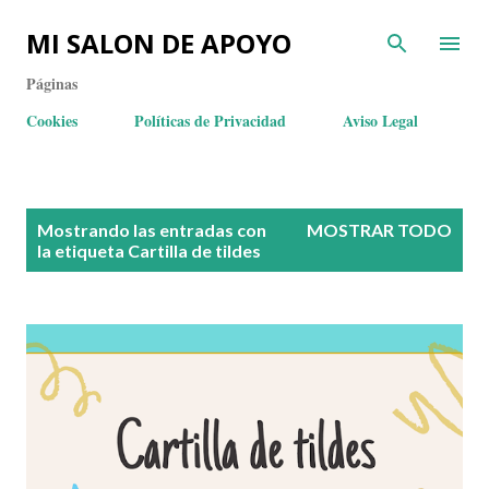
MI SALON DE APOYO
Páginas
Cookies
Políticas de Privacidad
Aviso Legal
E
Mostrando las entradas con
MOSTRAR TODO
n
la etiqueta
Cartilla de tildes
t
r
a
d
a
s