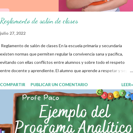
que aquí se comparte solo se hac...
Reglamento de salón de clases
julio 27, 2022
Reglamento de salón de clases En la escuela primaria y secundaria
existen normas que permiten regular la convivencia sana y pacifica,
evitando con ellas conflictos entre alumnos y sobre todo el respeto
entre docente y aprendiente. El alumno que aprende a respetar y seguir
las normas con responsabilidad en un futuro será un ciudadano que
COMPARTIR
PUBLICAR UN COMENTARIO
LEER»
entiende las consecuencias de sus acciones, es por eso que el objetivo
fundamental de las normas de clases o reglamento de aula buscan
formar aprendientes que desde pequeños, entiendan, analizan y
practiquen las grandes responsabilidades que conlleva ser un buen
ciudadano. A continuación les compartimos algunos ejemplos de reglas
de salón de clases: 1. Cumplo con mis tareas y trabajos. 2. Cuidado mi