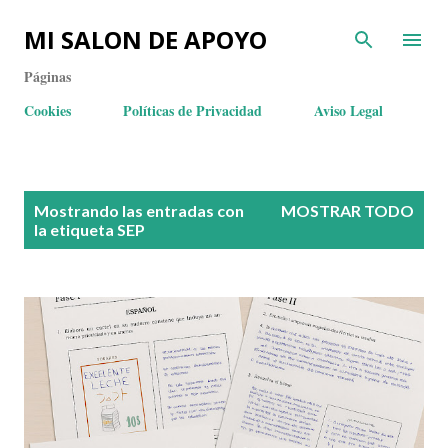
MI SALON DE APOYO
Páginas
Cookies
Políticas de Privacidad
Aviso Legal
E
Mostrando las entradas con
MOSTRAR TODO
n
la etiqueta
SEP
t
r
a
d
a
s