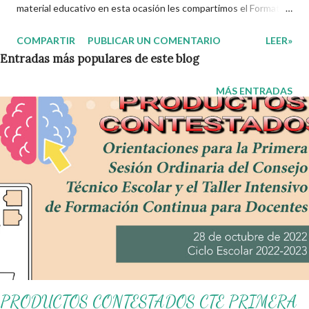
material educativo en esta ocasión les compartimos el Formato
para Planear un Proyecto. Esperando que este material sea de
COMPARTIR
PUBLICAR UN COMENTARIO
LEER»
gran utilidad para fortalecer los procesos de enseñanza y
Entradas más populares de este blog
aprendizaje para que los alumnos alcacen los niveles de logro
educativo. Gracias por seguir a nuestro blog educativo, también
MÁS ENTRADAS
agradecemos a los creadores de los diferentes materiales que
hacen que todo esto sea posible, recordándoles que nosotros
solo los compartimos con fines educativos, didácticos e
informativos. ☺️ Obtén documento completo aquí 👇👇👇 Formato
para Planear un Proyecto SEP
PRODUCTOS CONTESTADOS CTE PRIMERA