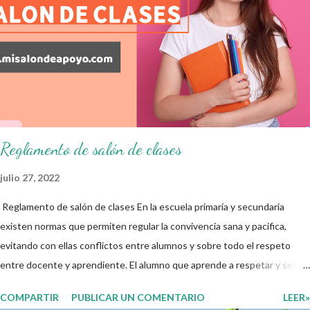
finalidad de que elaboramos un plan de intervención adecuado para
atender las necesidades que nuestro grupo requiera de acuerdo a los
resultados del examen trimestral que apliquemos. Sin mas que decir les
damos las gracias para seguir apoyándonos en este nuevo blog
educativo y gracias por su preferencia. Recuerden que todo material
que aquí se comparte solo se hac...
Reglamento de salón de clases
julio 27, 2022
Reglamento de salón de clases En la escuela primaria y secundaria
existen normas que permiten regular la convivencia sana y pacifica,
evitando con ellas conflictos entre alumnos y sobre todo el respeto
entre docente y aprendiente. El alumno que aprende a respetar y seguir
las normas con responsabilidad en un futuro será un ciudadano que
COMPARTIR
PUBLICAR UN COMENTARIO
LEER»
entiende las consecuencias de sus acciones, es por eso que el objetivo