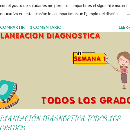
con el gusto de saludarles me permito compartirles el siguiente material
educativo en esta ocasión les compartimos un Ejemplo del diseño
Analítico. Esperando que este material sea de gran utilidad para
COMPARTIR
1 COMENTARIO
LEER»
fortalecer los procesos de enseñanza y aprendizaje para que los
alumnos alcacen los niveles de logro educativo. Gracias por seguir a
nuestro blog educativo, también agradecemos a los creadores de los
diferentes materiales que hacen que todo esto sea posible,
recordándoles que nosotros solo los compartimos con fines educativos,
didácticos e informativos. ☺️ Obtén documento completo aquí 👇👇 👇
Ejemplo del Diseño del Programa Analítico
PLANEACIÓN DIAGNOSTICA TODOS LOS
GRADOS