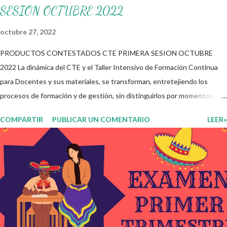
SESION OCTUBRE 2022
octubre 27, 2022
PRODUCTOS CONTESTADOS CTE PRIMERA SESION OCTUBRE
2022 La dinámica del CTE y el Taller Intensivo de Formación Continua
para Docentes y sus materiales, se transforman, entretejiendo los
procesos de formación y de gestión, sin distinguirlos por momentos, y
transitando de una guía de trabajo a un documento orientador, el cual es
COMPARTIR
PUBLICAR UN COMENTARIO
LEER»
genérico y no está diferenciado por niveles educativos. Desde la
flexibilidad en la que se concibe el CTE y en correspondencia con la
Nueva Escuela Mexicana, se propone que el colectivo docente tome
decisiones sobre su organización, la gestión del tiempo acorde a las
necesidades de la escuela y las acciones que decidan emprender para
apropiarse y resignificar el Plan de Estudio dentro y fuera de este
espacio. En esta Primera Sesión Ordinaria se les invita a que
reflexionen y acuerden posibles acciones a realizar colaborativamente