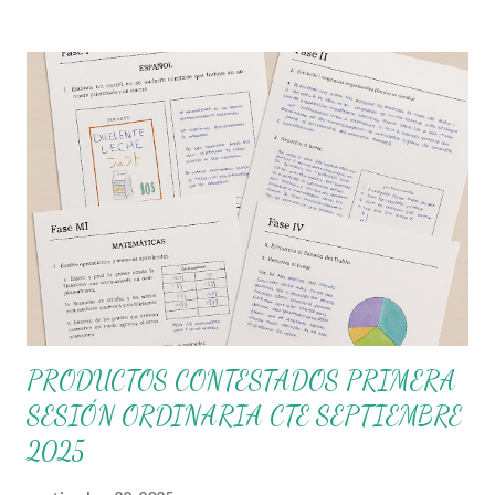
colectivo docente a asumir su rol protagónico, construir su
itinerario de trabajo y dar continuidad al Proceso de Mejora
Continua desde sus propios contextos escolares. 🎓 Principales
objetivos de esta sesión del CTE Analizar las características de
las Comunidades de Aprendizaje para identificar los rasgos
presentes en el colectivo escolar. Definir objetivos, metas y
acciones del Programa de Mejora Continua de la escuela.
Construir el itinerario del Consejo Técnico Escolar para el ciclo
2025-2026, con base en las necesidades reales de cada plantel.
✅ Material de tra...
PRODUCTOS CONTESTADOS PRIMERA
SESIÓN ORDINARIA CTE SEPTIEMBRE
2025