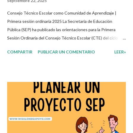
septiembre 22, 2025
Consejo Técnico Escolar como Comunidad de Aprendizaje |
Primera sesión ordinaria 2025 La Secretaría de Educación
Pública (SEP) ha publicado las orientaciones para la Primera
Sesión Ordinaria del Consejo Técnico Escolar (CTE) del ciclo
escolar 2025-2026, centradas en transformar estos espacios en
COMPARTIR
PUBLICAR UN COMENTARIO
LEER»
Comunidades de Aprendizaje activas, colaborativas y
profesionalizantes. A partir de este documento se invita a cada
colectivo docente a asumir su rol protagónico, construir su
itinerario de trabajo y dar continuidad al Proceso de Mejora
Continua desde sus propios contextos escolares. 🎓 Principales
objetivos de esta sesión del CTE Analizar las características de
las Comunidades de Aprendizaje para identificar los rasgos
presentes en el colectivo escolar. Definir objetivos, metas y
acciones del Programa de Mejora Continua de la escuela.
Construir el itinerario del Consejo Técnico Escolar para el ciclo