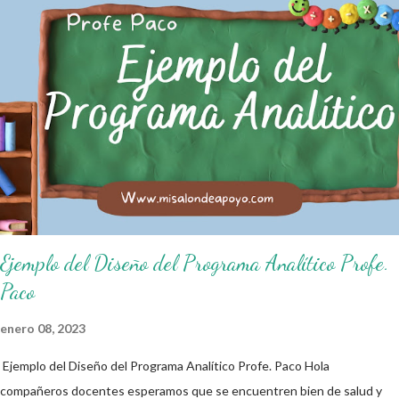
fundamental de las normas de clases o reglamento de aula buscan
formar aprendientes que desde pequeños, entiendan, analizan y
practiquen las grandes responsabilidades que conlleva ser un buen
ciudadano. A continuación les compartimos algunos ejemplos de reglas
de salón de clases: 1. Cumplo con mis tareas y trabajos. 2. Cuidado mi
higiene personal. 3. Levanto la mano para hablar. 4. Pido permiso para
ir al baño 5. Deposito la basura en su lugar. 6. Cumplo con mis útiles
esc...
Ejemplo del Diseño del Programa Analítico Profe.
Paco
enero 08, 2023
Ejemplo del Diseño del Programa Analítico Profe. Paco Hola
compañeros docentes esperamos que se encuentren bien de salud y