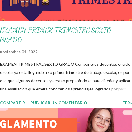
en la escuela y con la comunidad, a fin de atender las problemáticas
identificadas. Compañeros docentes en est...
EXAMEN PRIMER TRIMESTRE SEXTO
GRADO
noviembre 01, 2022
EXAMEN TRIMESTRAL SEXTO GRADO Compañeros docentes el ciclo
escolar ya esta llegando a su primer trimestre de trabajo escolar, es por
eso que algunos docentes ya están preparándose para diseñar y aplicar
una evaluación que ermita conocer los aprendizajes logrados por parte
de nuestros aprendientes. El examen consta de diversas preguntas
COMPARTIR
PUBLICAR UN COMENTARIO
LEER»
para evaluar las diferentes asignaturas que sus alumnos cursaron
durante este ciclo escolar, permitiendo obtener un mayor panorama de
los aprendizajes claves que sus nuevos aprendientes ya lograron
alcanzar y de aquellos que aun necesitan consolidar. Esto con la