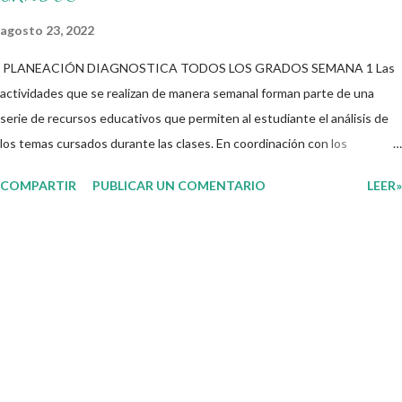
agosto 23, 2022
PLANEACIÓN DIAGNOSTICA TODOS LOS GRADOS SEMANA 1 Las
actividades que se realizan de manera semanal forman parte de una
serie de recursos educativos que permiten al estudiante el análisis de
los temas cursados durante las clases. En coordinación con los
docentes, los niños podrán relacionar aquellos contenidos que sean de
COMPARTIR
PUBLICAR UN COMENTARIO
LEER»
su interés con el material que les compartimos para que así, mediante
preguntas, actividades didácticas y contenido audiovisual puedan
comprender mejor lo que se expone. Consolidar el aprendizaje de los
estudiantes mediante el estudio constante es preocupación tanto de
directivos, docentes y padres de familia. Por tal motivo, ponemos a su
disposición una amplia gama de opciones para utilizar como parte central
de sus medios educativos con o como complemento a las planeaciones
y/o actividades que ya se encuentren previamente organizadas. Estas
planeaciones estan diseñadas para trabajar en la primera semana del