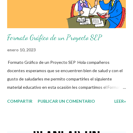
2025-2026, con base en las necesidades reales de cada plantel.
✅ Material de tra...
Formato Gráfico de un Proyecto SEP
enero 10, 2023
Formato Gráfico de un Proyecto SEP Hola compañeros
docentes esperamos que se encuentren bien de salud y con el
gusto de saludarles me permito compartirles el siguiente
material educativo en esta ocasión les compartimos el Formato
Gráfico de un Proyecto. Esperando que este material sea de
COMPARTIR
PUBLICAR UN COMENTARIO
LEER»
gran utilidad para fortalecer los procesos de enseñanza y
aprendizaje para que los alumnos alcacen los niveles de logro
educativo. Gracias por seguir a nuestro blog educativo, también
agradecemos a los creadores de los diferentes materiales que