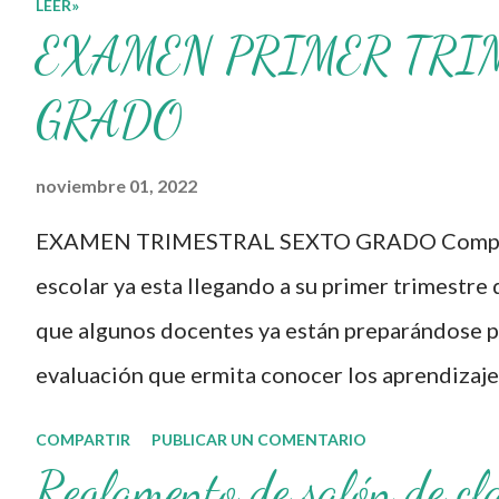
LEER»
Formación Continua para
EXAMEN PRIMER TRI
Docentes y sus
materiales, se
GRADO
transforman,
noviembre 01, 2022
entretejiendo los
procesos de formación y
EXAMEN TRIMESTRAL SEXTO GRADO Compañe
de gestión, sin
escolar ya esta llegando a su primer trimestre 
distinguirlos por
que algunos docentes ya están preparándose pa
momentos, y transitando
evaluación que ermita conocer los aprendizaje
de una guía de trabajo a
nuestros aprendientes. El examen consta de d
COMPARTIR
PUBLICAR UN COMENTARIO
un documento
evaluar las diferentes asignaturas que sus al
Reglamento de salón de cl