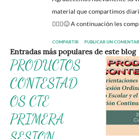
s
material que compartimos diari
🙋🏽‍♂️😊 A continuación les co
con el objetivo de que los alu
COMPARTIR
PUBLICAR UN COMENTAR
de los sucesos, acontecimiento
Entradas más populares de este blog
PRODUCTOS
que abarcan el segundo mes de
los autores de tan estupendo m
CONTESTAD
únicamente lo compartimos con
OS CTE
documento completo aquí 👇👇
PRIMERA
SESION