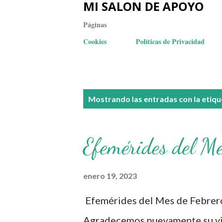
MI SALON DE APOYO
Páginas
Cookies
Políticas de Privacidad
E
Mostrando las entradas con la etiq
n
t
Efemérides del Me
r
a
enero 19, 2023
d
Efemérides del Mes de Febrer
a
Agradecemos nuevamente su vis