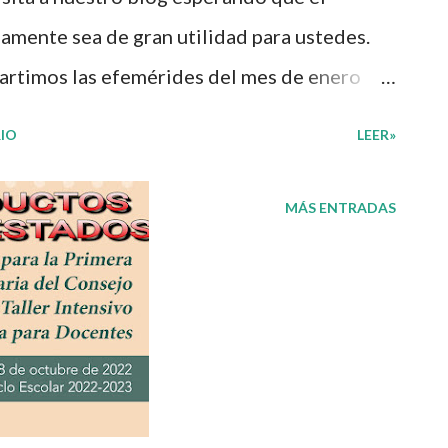
amente sea de gran utilidad para ustedes.
mpartimos las efemérides del mes de enero
mnos conozcan y puedan profundizar acerca
IO
LEER»
s, fechas, personajes, y conmemoraciones
l año. Agradecemos con mucho entusiasmo a
MÁS ENTRADAS
aterial 👏 y les recordamos que nosotros
 fines informativos y educativos.😊 Obtén
 Efemérides Febrero