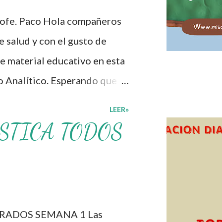
lón de clases: 1. Cumplo con
rofe. Paco Hola compañeros
personal. 3. Levanto la mano
 salud y con el gusto de
. Deposito la basura en su
e material educativo en esta
o Analítico. Esperando que
cer los procesos de
LEER»
lcacen los niveles de logro
STICA TODOS
educativo, también
s materiales que hacen que
otros solo los compartimos
os. ☺️ Obtén documento
RADOS SEMANA 1 Las
Programa Analítico