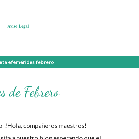
Aviso Legal
ueta
efemérides febrero
s de Febrero
o !Hola, compañeros maestros!
ita a nuestro blog esperando que el