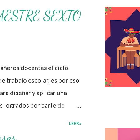
MESTRE SEXTO
ros docentes el ciclo
de trabajo escolar, es por eso
ra diseñar y aplicar una
s logrados por parte de
iversas preguntas para
LEER»
umnos cursaron durante este
ases