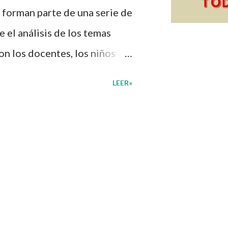
 forman parte de una serie de
 el análisis de los temas
on los docentes, los niños
n de su interés con el
LEER»
diante preguntas, actividades
mprender mejor lo que se
diantes mediante el estudio
, docentes y padres de
ión una amplia gama de
sus medios educativos con o
vidades que ya se encuentren