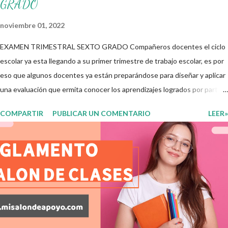
GRADO
noviembre 01, 2022
EXAMEN TRIMESTRAL SEXTO GRADO Compañeros docentes el ciclo
escolar ya esta llegando a su primer trimestre de trabajo escolar, es por
eso que algunos docentes ya están preparándose para diseñar y aplicar
una evaluación que ermita conocer los aprendizajes logrados por parte
de nuestros aprendientes. El examen consta de diversas preguntas
COMPARTIR
PUBLICAR UN COMENTARIO
LEER»
para evaluar las diferentes asignaturas que sus alumnos cursaron
durante este ciclo escolar, permitiendo obtener un mayor panorama de
los aprendizajes claves que sus nuevos aprendientes ya lograron
alcanzar y de aquellos que aun necesitan consolidar. Esto con la
finalidad de que elaboramos un plan de intervención adecuado para
atender las necesidades que nuestro grupo requiera de acuerdo a los
resultados del examen trimestral que apliquemos. Sin mas que decir les
damos las gracias para seguir apoyándonos en este nuevo blog