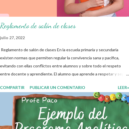
educativo y gracias por su preferencia. Recuerden que todo material
que aquí se comparte solo se hac...
Reglamento de salón de clases
julio 27, 2022
Reglamento de salón de clases En la escuela primaria y secundaria
existen normas que permiten regular la convivencia sana y pacifica,
evitando con ellas conflictos entre alumnos y sobre todo el respeto
entre docente y aprendiente. El alumno que aprende a respetar y seguir
las normas con responsabilidad en un futuro será un ciudadano que
COMPARTIR
PUBLICAR UN COMENTARIO
LEER»
entiende las consecuencias de sus acciones, es por eso que el objetivo
fundamental de las normas de clases o reglamento de aula buscan
formar aprendientes que desde pequeños, entiendan, analizan y
practiquen las grandes responsabilidades que conlleva ser un buen
ciudadano. A continuación les compartimos algunos ejemplos de reglas