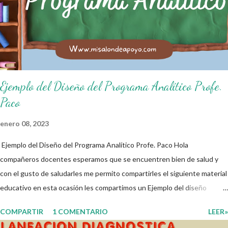
de salón de clases: 1. Cumplo con mis tareas y trabajos. 2. Cuidado mi
higiene personal. 3. Levanto la mano para hablar. 4. Pido permiso para
ir al baño 5. Deposito la basura en su lugar. 6. Cumplo con mis útiles
esc...
Ejemplo del Diseño del Programa Analítico Profe.
Paco
enero 08, 2023
Ejemplo del Diseño del Programa Analítico Profe. Paco Hola
compañeros docentes esperamos que se encuentren bien de salud y
con el gusto de saludarles me permito compartirles el siguiente material
educativo en esta ocasión les compartimos un Ejemplo del diseño
Analítico. Esperando que este material sea de gran utilidad para
COMPARTIR
1 COMENTARIO
LEER»
fortalecer los procesos de enseñanza y aprendizaje para que los