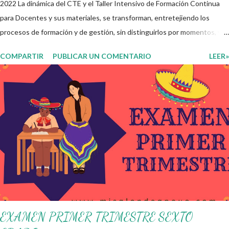
2022 La dinámica del CTE y el Taller Intensivo de Formación Continua
para Docentes y sus materiales, se transforman, entretejiendo los
procesos de formación y de gestión, sin distinguirlos por momentos, y
transitando de una guía de trabajo a un documento orientador, el cual es
COMPARTIR
PUBLICAR UN COMENTARIO
LEER»
genérico y no está diferenciado por niveles educativos. Desde la
flexibilidad en la que se concibe el CTE y en correspondencia con la
Nueva Escuela Mexicana, se propone que el colectivo docente tome
decisiones sobre su organización, la gestión del tiempo acorde a las
necesidades de la escuela y las acciones que decidan emprender para
apropiarse y resignificar el Plan de Estudio dentro y fuera de este
espacio. En esta Primera Sesión Ordinaria se les invita a que
reflexionen y acuerden posibles acciones a realizar colaborativamente
en la escuela y con la comunidad, a fin de atender las problemáticas
identificadas. Compañeros docentes en est...
EXAMEN PRIMER TRIMESTRE SEXTO