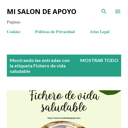
MI SALON DE APOYO
Páginas
Cookies
Políticas de Privacidad
Aviso Legal
E
Mostrando las entradas con
MOSTRAR TODO
n
la etiqueta
Fichero de vida
saludable
t
r
a
d
a
s