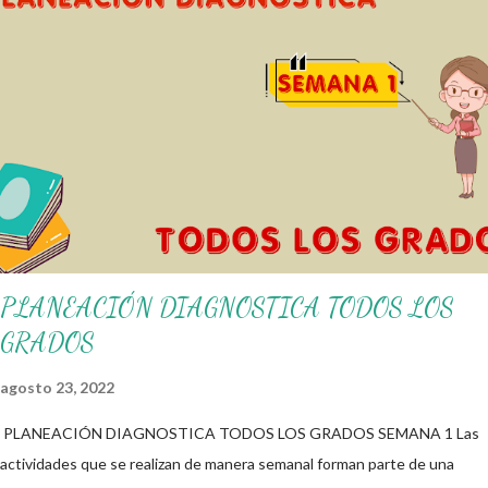
alumnos alcacen los niveles de logro educativo. Gracias por seguir a
nuestro blog educativo, también agradecemos a los creadores de los
diferentes materiales que hacen que todo esto sea posible,
recordándoles que nosotros solo los compartimos con fines educativos,
didácticos e informativos. ☺️ Obtén documento completo aquí 👇👇 👇
Ejemplo del Diseño del Programa Analítico
PLANEACIÓN DIAGNOSTICA TODOS LOS
GRADOS
agosto 23, 2022
PLANEACIÓN DIAGNOSTICA TODOS LOS GRADOS SEMANA 1 Las
actividades que se realizan de manera semanal forman parte de una