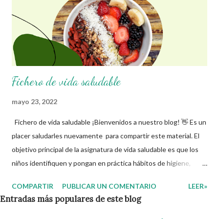
Fichero de vida saludable
mayo 23, 2022
Fichero de vida saludable ¡Bienvenidos a nuestro blog! 👋 Es un
placer saludarles nuevamente para compartir este material. El
objetivo principal de la asignatura de vida saludable es que los
niños identifiquen y pongan en práctica hábitos de higiene,
ejercicio, buena alimentación, entre otras cosas, que les
COMPARTIR
PUBLICAR UN COMENTARIO
LEER»
permitan mantener un bienestar físico adecuado y prevenir
Entradas más populares de este blog
enfermedades futuras que pongan en riesgo su salud. Con el
paso del tiempo, los niños se auto ayudarán para que su entorno