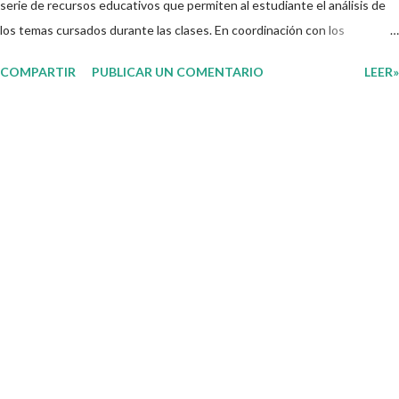
serie de recursos educativos que permiten al estudiante el análisis de
los temas cursados durante las clases. En coordinación con los
docentes, los niños podrán relacionar aquellos contenidos que sean de
COMPARTIR
PUBLICAR UN COMENTARIO
LEER»
su interés con el material que les compartimos para que así, mediante
preguntas, actividades didácticas y contenido audiovisual puedan
comprender mejor lo que se expone. Consolidar el aprendizaje de los
estudiantes mediante el estudio constante es preocupación tanto de
directivos, docentes y padres de familia. Por tal motivo, ponemos a su
disposición una amplia gama de opciones para utilizar como parte central
de sus medios educativos con o como complemento a las planeaciones
y/o actividades que ya se encuentren previamente organizadas. Estas
planeaciones estan diseñadas para trabajar en la primera semana del
presente ciclo escolar las cuales en base a sus activid...