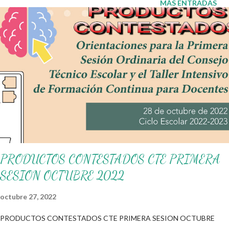
MÁS ENTRADAS
físico, psicológico y social se mantenga en excelentes
condiciones en el cuidado de su cuerpo mediante todas las
actividades que los niños realizan en esta asignatura. Por ello, el
material de apoyo que en esta ocasión les compartimos,
permitirá que los pequeños identifiquen todos aquellos
elementos que contribuyan a que cuenten con una buena
calidad de vida para que, además de cuidarse a sí mismos,
también cuiden a las personas que se encuentran a su al
rededor con recomendaci...
PRODUCTOS CONTESTADOS CTE PRIMERA
SESION OCTUBRE 2022
octubre 27, 2022
PRODUCTOS CONTESTADOS CTE PRIMERA SESION OCTUBRE