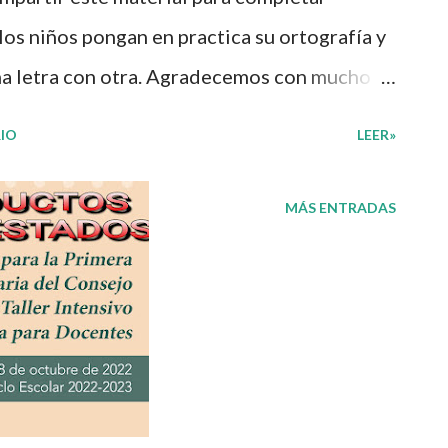
 los niños pongan en practica su ortografía y
na letra con otra. Agradecemos con mucho
n estupendo material 👏 y les recordamos
IO
LEER»
mpartimos con fines informativos y
pleto en el siguiente enlace 👇 Completar
MÁS ENTRADAS
! 😉 Publicamos diariamente. No olvides
rte a nuestro grupo para más contenido
ook Además, puedes unirte a Grupos de
dáctico donde se comparte gran variedad
 te puede interesar: Oficios y profesiones
sas Blog Mi salón de apoyo