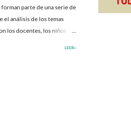
 forman parte de una serie de
 el análisis de los temas
on los docentes, los niños
n de su interés con el
LEER»
diante preguntas, actividades
mprender mejor lo que se
diantes mediante el estudio
, docentes y padres de
ión una amplia gama de
sus medios educativos con o
vidades que ya se encuentren