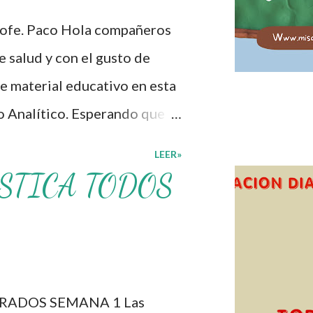
lón de clases: 1. Cumplo con
rofe. Paco Hola compañeros
personal. 3. Levanto la mano
 salud y con el gusto de
. Deposito la basura en su
e material educativo en esta
o Analítico. Esperando que
cer los procesos de
LEER»
lcacen los niveles de logro
STICA TODOS
educativo, también
s materiales que hacen que
otros solo los compartimos
os. ☺️ Obtén documento
RADOS SEMANA 1 Las
Programa Analítico