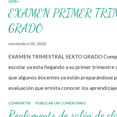
LEER»
Formación Continua para
EXAMEN PRIMER TRI
Docentes y sus
materiales, se
GRADO
transforman,
noviembre 01, 2022
entretejiendo los
procesos de formación y
EXAMEN TRIMESTRAL SEXTO GRADO Compañe
de gestión, sin
escolar ya esta llegando a su primer trimestre 
distinguirlos por
que algunos docentes ya están preparándose pa
momentos, y transitando
evaluación que ermita conocer los aprendizaje
de una guía de trabajo a
nuestros aprendientes. El examen consta de d
COMPARTIR
PUBLICAR UN COMENTARIO
un documento
evaluar las diferentes asignaturas que sus al
Reglamento de salón de cl