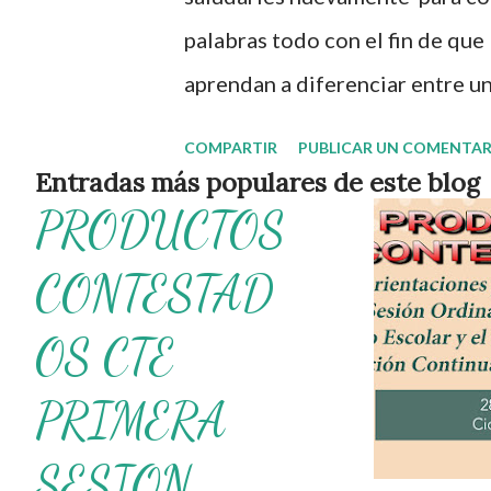
s
palabras todo con el fin de que
aprendan a diferenciar entre u
entusiasmo a los autores de ta
COMPARTIR
PUBLICAR UN COMENTAR
que nosotros únicamente lo co
Entradas más populares de este blog
PRODUCTOS
educativos. Obtén material com
palabras ¡Gracias por tu visita
CONTESTAD
compartir nuestra página y uni
OS CTE
educativo. 👉 Grupo de Faceb
WhatsApp y seguir a Salón di
PRIMERA
de material didáctico. También
SESION
Cuaderno para colorear prince