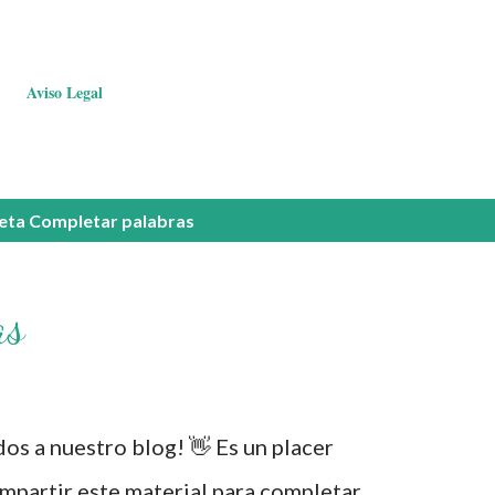
Aviso Legal
ueta
Completar palabras
as
s a nuestro blog! 👋 Es un placer
mpartir este material para completar