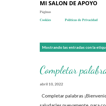
MI SALON DE APOYO
Páginas
Cookies
Políticas de Privacidad
E
Mostrando las entradas con la etiq
n
t
Completar palabr
r
a
abril 10, 2022
d
Completar palabras ¡Bienvenido
a
saludarles nuevamente para co