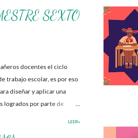
MESTRE SEXTO
ros docentes el ciclo
de trabajo escolar, es por eso
ra diseñar y aplicar una
s logrados por parte de
iversas preguntas para
LEER»
umnos cursaron durante este
ases