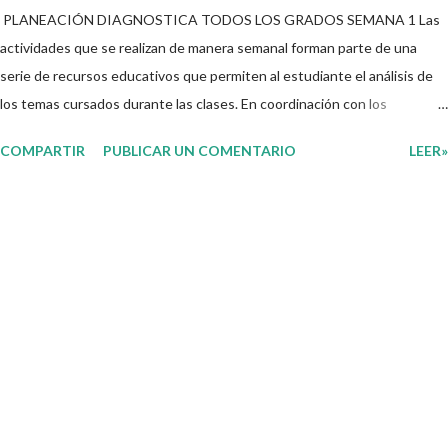
PLANEACIÓN DIAGNOSTICA TODOS LOS GRADOS SEMANA 1 Las
actividades que se realizan de manera semanal forman parte de una
serie de recursos educativos que permiten al estudiante el análisis de
los temas cursados durante las clases. En coordinación con los
docentes, los niños podrán relacionar aquellos contenidos que sean de
COMPARTIR
PUBLICAR UN COMENTARIO
LEER»
su interés con el material que les compartimos para que así, mediante
preguntas, actividades didácticas y contenido audiovisual puedan
comprender mejor lo que se expone. Consolidar el aprendizaje de los
estudiantes mediante el estudio constante es preocupación tanto de
directivos, docentes y padres de familia. Por tal motivo, ponemos a su
disposición una amplia gama de opciones para utilizar como parte central
de sus medios educativos con o como complemento a las planeaciones
y/o actividades que ya se encuentren previamente organizadas. Estas
planeaciones estan diseñadas para trabajar en la primera semana del
presente ciclo escolar las cuales en base a sus activid...