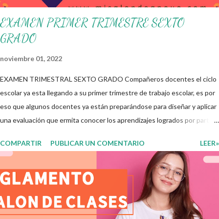
EXAMEN PRIMER TRIMESTRE SEXTO
GRADO
noviembre 01, 2022
EXAMEN TRIMESTRAL SEXTO GRADO Compañeros docentes el ciclo
escolar ya esta llegando a su primer trimestre de trabajo escolar, es por
eso que algunos docentes ya están preparándose para diseñar y aplicar
una evaluación que ermita conocer los aprendizajes logrados por parte
de nuestros aprendientes. El examen consta de diversas preguntas
COMPARTIR
PUBLICAR UN COMENTARIO
LEER»
para evaluar las diferentes asignaturas que sus alumnos cursaron
durante este ciclo escolar, permitiendo obtener un mayor panorama de
los aprendizajes claves que sus nuevos aprendientes ya lograron
alcanzar y de aquellos que aun necesitan consolidar. Esto con la
finalidad de que elaboramos un plan de intervención adecuado para
atender las necesidades que nuestro grupo requiera de acuerdo a los