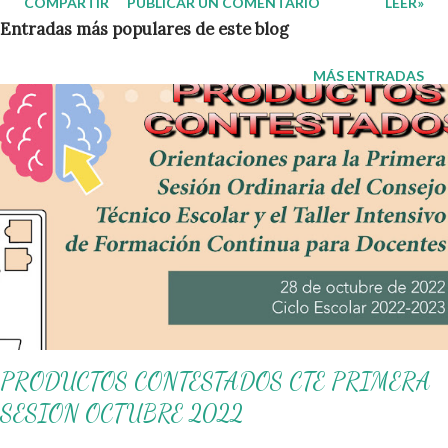
COMPARTIR
PUBLICAR UN COMENTARIO
LEER»
un pensamiento crítico capaz de transformar la educación. No se
Entradas más populares de este blog
trata de un procedimiento técnico ni de un protocolo de
preguntas, sino de un ejercicio profundo de reflexión que
MÁS ENTRADAS
permite cuestionar certezas y comprender la realidad en
movimiento. 1. ¿Qué significa problematizar la realidad en
educación? La problematización parte de una idea central: la
realidad no es estática , siempre está en movimiento porque se
renueva con la acción de los sujetos. Cada persona, al
interactuar con los demás, genera nuevas configuraciones
sociales, económicas y políticas. Sin embargo, muchas veces
tratamos de comprender esta realidad cambiante con esquemas
de pensamiento rígidos , lo que nos impide...
PRODUCTOS CONTESTADOS CTE PRIMERA
SESION OCTUBRE 2022