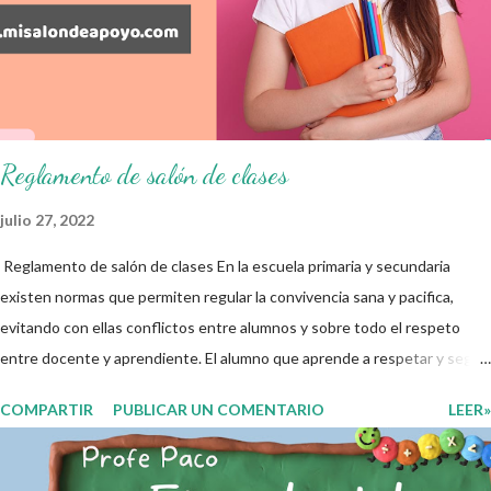
resultados del examen trimestral que apliquemos. Sin mas que decir les
damos las gracias para seguir apoyándonos en este nuevo blog
educativo y gracias por su preferencia. Recuerden que todo material
que aquí se comparte solo se hac...
Reglamento de salón de clases
julio 27, 2022
Reglamento de salón de clases En la escuela primaria y secundaria
existen normas que permiten regular la convivencia sana y pacifica,
evitando con ellas conflictos entre alumnos y sobre todo el respeto
entre docente y aprendiente. El alumno que aprende a respetar y seguir
las normas con responsabilidad en un futuro será un ciudadano que
COMPARTIR
PUBLICAR UN COMENTARIO
LEER»
entiende las consecuencias de sus acciones, es por eso que el objetivo
fundamental de las normas de clases o reglamento de aula buscan
formar aprendientes que desde pequeños, entiendan, analizan y