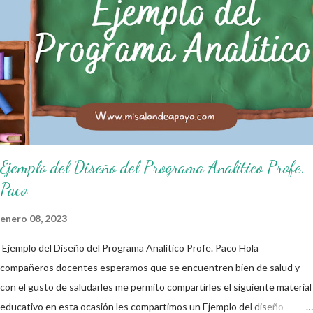
practiquen las grandes responsabilidades que conlleva ser un buen
ciudadano. A continuación les compartimos algunos ejemplos de reglas
de salón de clases: 1. Cumplo con mis tareas y trabajos. 2. Cuidado mi
higiene personal. 3. Levanto la mano para hablar. 4. Pido permiso para
ir al baño 5. Deposito la basura en su lugar. 6. Cumplo con mis útiles
esc...
Ejemplo del Diseño del Programa Analítico Profe.
Paco
enero 08, 2023
Ejemplo del Diseño del Programa Analítico Profe. Paco Hola
compañeros docentes esperamos que se encuentren bien de salud y
con el gusto de saludarles me permito compartirles el siguiente material
educativo en esta ocasión les compartimos un Ejemplo del diseño