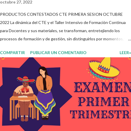
octubre 27, 2022
PRODUCTOS CONTESTADOS CTE PRIMERA SESION OCTUBRE
2022 La dinámica del CTE y el Taller Intensivo de Formación Continua
para Docentes y sus materiales, se transforman, entretejiendo los
procesos de formación y de gestión, sin distinguirlos por momentos, y
transitando de una guía de trabajo a un documento orientador, el cual es
COMPARTIR
PUBLICAR UN COMENTARIO
LEER»
genérico y no está diferenciado por niveles educativos. Desde la
flexibilidad en la que se concibe el CTE y en correspondencia con la
Nueva Escuela Mexicana, se propone que el colectivo docente tome
decisiones sobre su organización, la gestión del tiempo acorde a las
necesidades de la escuela y las acciones que decidan emprender para
apropiarse y resignificar el Plan de Estudio dentro y fuera de este
espacio. En esta Primera Sesión Ordinaria se les invita a que
reflexionen y acuerden posibles acciones a realizar colaborativamente
en la escuela y con la comunidad, a fin de atender las problemáticas
identificadas. Compañeros docentes en est...