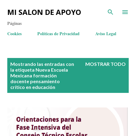
MI SALON DE APOYO
Páginas
Cookies
Políticas de Privacidad
Aviso Legal
E
Mostrando las entradas con
MOSTRAR TODO
n
la etiqueta
Nueva Escuela
Mexicana formación
t
docente pensamiento
r
crítico en educación
a
d
a
s