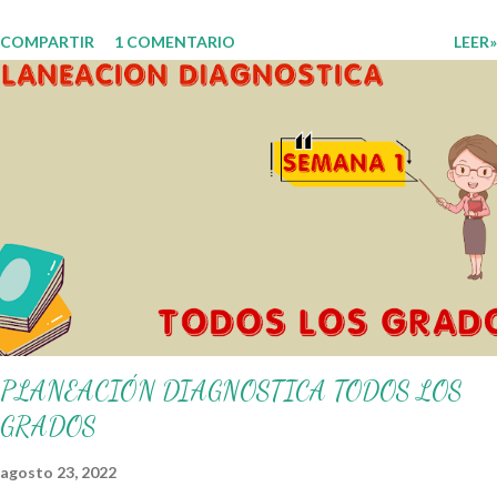
Analítico. Esperando que este material sea de gran utilidad para
COMPARTIR
1 COMENTARIO
LEER»
fortalecer los procesos de enseñanza y aprendizaje para que los
alumnos alcacen los niveles de logro educativo. Gracias por seguir a
nuestro blog educativo, también agradecemos a los creadores de los
diferentes materiales que hacen que todo esto sea posible,
recordándoles que nosotros solo los compartimos con fines educativos,
didácticos e informativos. ☺️ Obtén documento completo aquí 👇👇 👇
Ejemplo del Diseño del Programa Analítico
PLANEACIÓN DIAGNOSTICA TODOS LOS
GRADOS
agosto 23, 2022