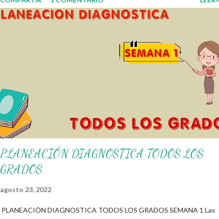
fortalecer los procesos de enseñanza y aprendizaje para que los
alumnos alcacen los niveles de logro educativo. Gracias por seguir a
nuestro blog educativo, también agradecemos a los creadores de los
diferentes materiales que hacen que todo esto sea posible,
recordándoles que nosotros solo los compartimos con fines educativos,
didácticos e informativos. ☺️ Obtén documento completo aquí 👇👇 👇
Ejemplo del Diseño del Programa Analítico
PLANEACIÓN DIAGNOSTICA TODOS LOS
GRADOS
agosto 23, 2022
PLANEACIÓN DIAGNOSTICA TODOS LOS GRADOS SEMANA 1 Las