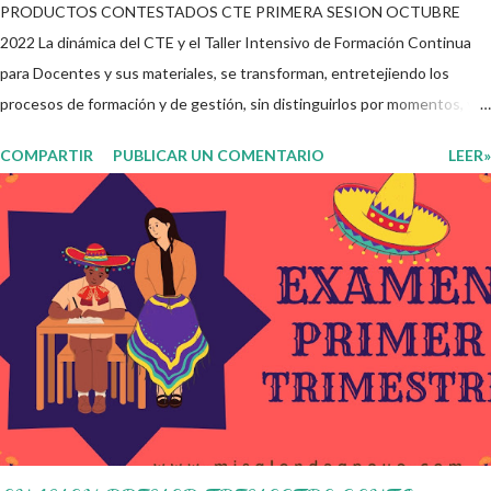
PRODUCTOS CONTESTADOS CTE PRIMERA SESION OCTUBRE
2022 La dinámica del CTE y el Taller Intensivo de Formación Continua
para Docentes y sus materiales, se transforman, entretejiendo los
procesos de formación y de gestión, sin distinguirlos por momentos, y
transitando de una guía de trabajo a un documento orientador, el cual es
COMPARTIR
PUBLICAR UN COMENTARIO
LEER»
genérico y no está diferenciado por niveles educativos. Desde la
flexibilidad en la que se concibe el CTE y en correspondencia con la
Nueva Escuela Mexicana, se propone que el colectivo docente tome
decisiones sobre su organización, la gestión del tiempo acorde a las
necesidades de la escuela y las acciones que decidan emprender para
apropiarse y resignificar el Plan de Estudio dentro y fuera de este
espacio. En esta Primera Sesión Ordinaria se les invita a que
reflexionen y acuerden posibles acciones a realizar colaborativamente
en la escuela y con la comunidad, a fin de atender las problemáticas
identificadas. Compañeros docentes en est...