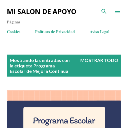
MI SALON DE APOYO
Páginas
Cookies
Políticas de Privacidad
Aviso Legal
E
Mostrando las entradas con
MOSTRAR TODO
n
la etiqueta
Programa
Escolar de Mejora Continua
t
r
a
d
a
s