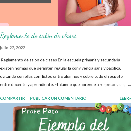
damos las gracias para seguir apoyándonos en este nuevo blog
educativo y gracias por su preferencia. Recuerden que todo material
que aquí se comparte solo se hac...
Reglamento de salón de clases
julio 27, 2022
Reglamento de salón de clases En la escuela primaria y secundaria
existen normas que permiten regular la convivencia sana y pacifica,
evitando con ellas conflictos entre alumnos y sobre todo el respeto
entre docente y aprendiente. El alumno que aprende a respetar y seguir
las normas con responsabilidad en un futuro será un ciudadano que
COMPARTIR
PUBLICAR UN COMENTARIO
LEER»
entiende las consecuencias de sus acciones, es por eso que el objetivo
fundamental de las normas de clases o reglamento de aula buscan
formar aprendientes que desde pequeños, entiendan, analizan y
practiquen las grandes responsabilidades que conlleva ser un buen