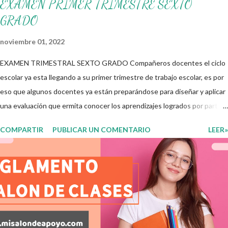
EXAMEN PRIMER TRIMESTRE SEXTO
GRADO
noviembre 01, 2022
EXAMEN TRIMESTRAL SEXTO GRADO Compañeros docentes el ciclo
escolar ya esta llegando a su primer trimestre de trabajo escolar, es por
eso que algunos docentes ya están preparándose para diseñar y aplicar
una evaluación que ermita conocer los aprendizajes logrados por parte
de nuestros aprendientes. El examen consta de diversas preguntas
COMPARTIR
PUBLICAR UN COMENTARIO
LEER»
para evaluar las diferentes asignaturas que sus alumnos cursaron
durante este ciclo escolar, permitiendo obtener un mayor panorama de
los aprendizajes claves que sus nuevos aprendientes ya lograron
alcanzar y de aquellos que aun necesitan consolidar. Esto con la
finalidad de que elaboramos un plan de intervención adecuado para
atender las necesidades que nuestro grupo requiera de acuerdo a los
resultados del examen trimestral que apliquemos. Sin mas que decir les