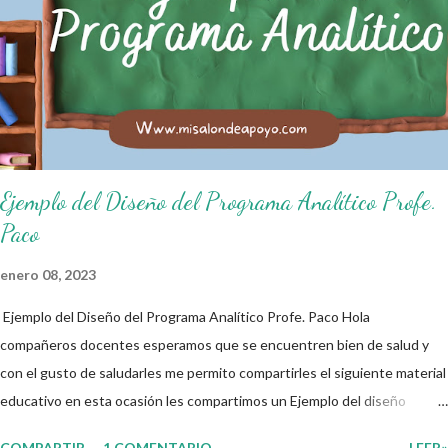
ciudadano. A continuación les compartimos algunos ejemplos de reglas
de salón de clases: 1. Cumplo con mis tareas y trabajos. 2. Cuidado mi
higiene personal. 3. Levanto la mano para hablar. 4. Pido permiso para
ir al baño 5. Deposito la basura en su lugar. 6. Cumplo con mis útiles
esc...
Ejemplo del Diseño del Programa Analítico Profe.
Paco
enero 08, 2023
Ejemplo del Diseño del Programa Analítico Profe. Paco Hola
compañeros docentes esperamos que se encuentren bien de salud y
con el gusto de saludarles me permito compartirles el siguiente material
educativo en esta ocasión les compartimos un Ejemplo del diseño
Analítico. Esperando que este material sea de gran utilidad para
COMPARTIR
1 COMENTARIO
LEER»