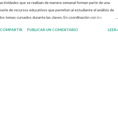
actividades que se realizan de manera semanal forman parte de una
serie de recursos educativos que permiten al estudiante el análisis de
los temas cursados durante las clases. En coordinación con los
docentes, los niños podrán relacionar aquellos contenidos que sean de
COMPARTIR
PUBLICAR UN COMENTARIO
LEER»
su interés con el material que les compartimos para que así, mediante
preguntas, actividades didácticas y contenido audiovisual puedan
comprender mejor lo que se expone. Consolidar el aprendizaje de los
estudiantes mediante el estudio constante es preocupación tanto de
directivos, docentes y padres de familia. Por tal motivo, ponemos a su
disposición una amplia gama de opciones para utilizar como parte central
de sus medios educativos con o como complemento a las planeaciones
y/o actividades que ya se encuentren previamente organizadas. Estas
planeaciones estan diseñadas para trabajar en la primera semana del
presente ciclo escolar las cuales en base a sus activid...