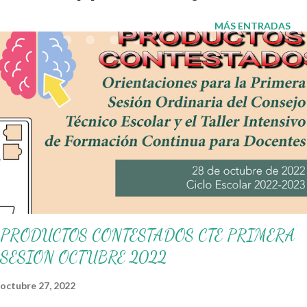
evaluación, porcentaje aproximado de cumplimiento, los
impedimentos, lo que falta por lograr y los responsables.
MÁS ENTRADAS
Esperamos que este material sea de gran utilidad durante este
periodo para contribuir a que realicen sus labores educativas de
forma extraordinaria. Esperamos que este material sea de su
interés y de mucha utilidad agradeciendo a quienes lo
elaboraron y recordando que nosotros sólo lo compartimos con
fines informativos y educativos. 👏 Obtén programa completo 👇
Programa Escolar de Mejora Continua ¡Gracias por tu visita! 😉
Publicamos diariamente. No olvides compartir nuestra página y
unirte a nuestro grup...
PRODUCTOS CONTESTADOS CTE PRIMERA
SESION OCTUBRE 2022
octubre 27, 2022