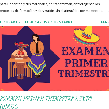
para Docentes y sus materiales, se transforman, entretejiendo los
procesos de formación y de gestión, sin distinguirlos por momentos, y
transitando de una guía de trabajo a un documento orientador, el cual es
COMPARTIR
PUBLICAR UN COMENTARIO
LEER»
genérico y no está diferenciado por niveles educativos. Desde la
flexibilidad en la que se concibe el CTE y en correspondencia con la
Nueva Escuela Mexicana, se propone que el colectivo docente tome
decisiones sobre su organización, la gestión del tiempo acorde a las
necesidades de la escuela y las acciones que decidan emprender para
apropiarse y resignificar el Plan de Estudio dentro y fuera de este
espacio. En esta Primera Sesión Ordinaria se les invita a que
reflexionen y acuerden posibles acciones a realizar colaborativamente
en la escuela y con la comunidad, a fin de atender las problemáticas
identificadas. Compañeros docentes en est...
EXAMEN PRIMER TRIMESTRE SEXTO
GRADO