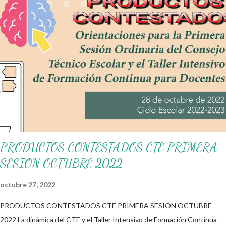
permiten crecer económica, así como territorialmente. El día de
hoy les compartimos material interactivo en alusión al Día del
Trabajo donde los alumnos responderán diferentes actividades
en base a los videos que ahí encuentran, entre otras actividades
más. También agradecemos a los creadores de los diferentes
materiales que hacen que todo esto sea posible, recordándoles
que nosotros solo los compartimos con fines educativos,
didácticos e informativos. ☺️ Obtén documento completo aquí
👇👇👇 Dia del Trabajo
PRODUCTOS CONTESTADOS CTE PRIMERA
SESION OCTUBRE 2022
octubre 27, 2022
PRODUCTOS CONTESTADOS CTE PRIMERA SESION OCTUBRE
2022 La dinámica del CTE y el Taller Intensivo de Formación Continua