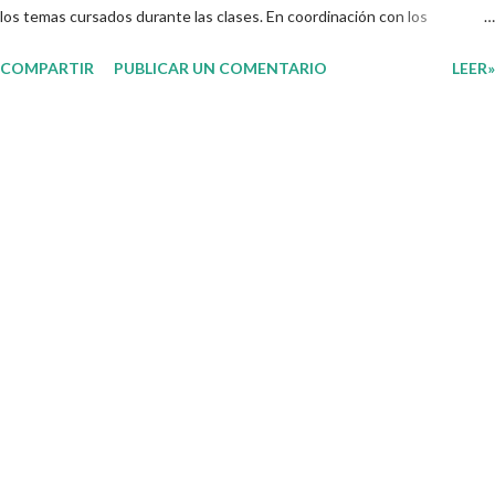
los temas cursados durante las clases. En coordinación con los
docentes, los niños podrán relacionar aquellos contenidos que sean de
COMPARTIR
PUBLICAR UN COMENTARIO
LEER»
su interés con el material que les compartimos para que así, mediante
preguntas, actividades didácticas y contenido audiovisual puedan
comprender mejor lo que se expone. Consolidar el aprendizaje de los
estudiantes mediante el estudio constante es preocupación tanto de
directivos, docentes y padres de familia. Por tal motivo, ponemos a su
disposición una amplia gama de opciones para utilizar como parte central
de sus medios educativos con o como complemento a las planeaciones
y/o actividades que ya se encuentren previamente organizadas. Estas
planeaciones estan diseñadas para trabajar en la primera semana del
presente ciclo escolar las cuales en base a sus activid...