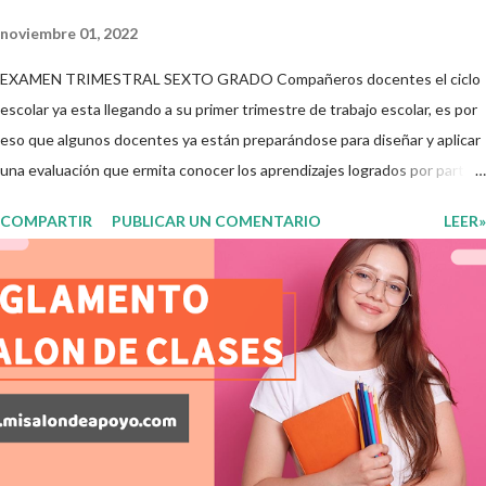
noviembre 01, 2022
EXAMEN TRIMESTRAL SEXTO GRADO Compañeros docentes el ciclo
escolar ya esta llegando a su primer trimestre de trabajo escolar, es por
eso que algunos docentes ya están preparándose para diseñar y aplicar
una evaluación que ermita conocer los aprendizajes logrados por parte
de nuestros aprendientes. El examen consta de diversas preguntas
COMPARTIR
PUBLICAR UN COMENTARIO
LEER»
para evaluar las diferentes asignaturas que sus alumnos cursaron
durante este ciclo escolar, permitiendo obtener un mayor panorama de
los aprendizajes claves que sus nuevos aprendientes ya lograron
alcanzar y de aquellos que aun necesitan consolidar. Esto con la
finalidad de que elaboramos un plan de intervención adecuado para
atender las necesidades que nuestro grupo requiera de acuerdo a los
resultados del examen trimestral que apliquemos. Sin mas que decir les
damos las gracias para seguir apoyándonos en este nuevo blog
educativo y gracias por su preferencia. Recuerden que todo material