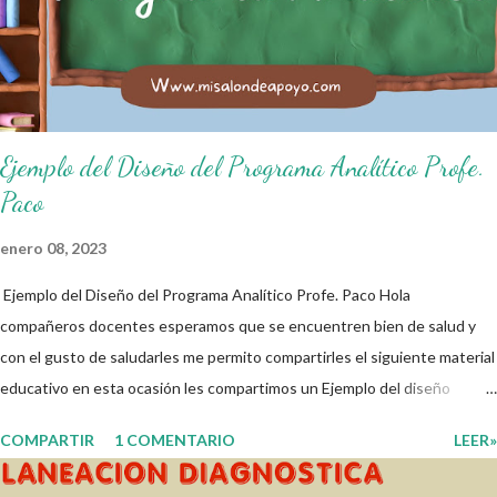
higiene personal. 3. Levanto la mano para hablar. 4. Pido permiso para
ir al baño 5. Deposito la basura en su lugar. 6. Cumplo con mis útiles
esc...
Ejemplo del Diseño del Programa Analítico Profe.
Paco
enero 08, 2023
Ejemplo del Diseño del Programa Analítico Profe. Paco Hola
compañeros docentes esperamos que se encuentren bien de salud y
con el gusto de saludarles me permito compartirles el siguiente material
educativo en esta ocasión les compartimos un Ejemplo del diseño
Analítico. Esperando que este material sea de gran utilidad para
COMPARTIR
1 COMENTARIO
LEER»
fortalecer los procesos de enseñanza y aprendizaje para que los
alumnos alcacen los niveles de logro educativo. Gracias por seguir a