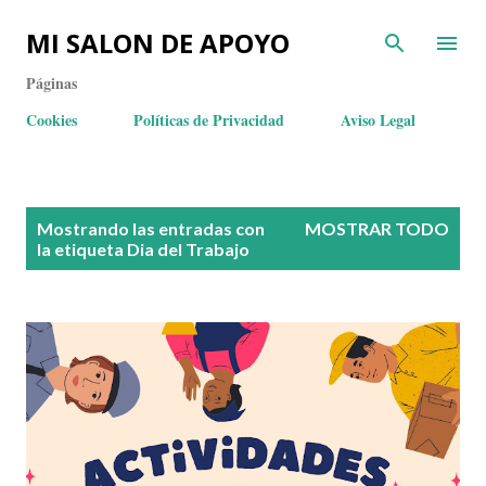
MI SALON DE APOYO
Páginas
Cookies
Políticas de Privacidad
Aviso Legal
E
Mostrando las entradas con
MOSTRAR TODO
n
la etiqueta
Dia del Trabajo
t
r
a
d
a
s