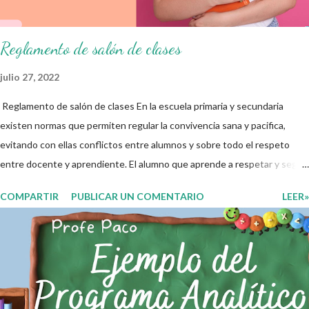
que aquí se comparte solo se hac...
Reglamento de salón de clases
julio 27, 2022
Reglamento de salón de clases En la escuela primaria y secundaria
existen normas que permiten regular la convivencia sana y pacifica,
evitando con ellas conflictos entre alumnos y sobre todo el respeto
entre docente y aprendiente. El alumno que aprende a respetar y seguir
las normas con responsabilidad en un futuro será un ciudadano que
COMPARTIR
PUBLICAR UN COMENTARIO
LEER»
entiende las consecuencias de sus acciones, es por eso que el objetivo
fundamental de las normas de clases o reglamento de aula buscan
formar aprendientes que desde pequeños, entiendan, analizan y
practiquen las grandes responsabilidades que conlleva ser un buen
ciudadano. A continuación les compartimos algunos ejemplos de reglas
de salón de clases: 1. Cumplo con mis tareas y trabajos. 2. Cuidado mi