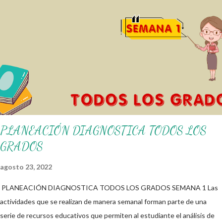
nuestro blog educativo, también agradecemos a los creadores de los
diferentes materiales que hacen que todo esto sea posible,
recordándoles que nosotros solo los compartimos con fines educativos,
didácticos e informativos. ☺️ Obtén documento completo aquí 👇👇 👇
Ejemplo del Diseño del Programa Analítico
PLANEACIÓN DIAGNOSTICA TODOS LOS
GRADOS
agosto 23, 2022
PLANEACIÓN DIAGNOSTICA TODOS LOS GRADOS SEMANA 1 Las
actividades que se realizan de manera semanal forman parte de una
serie de recursos educativos que permiten al estudiante el análisis de