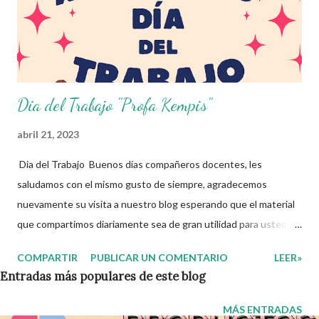
Dia del Trabajo "Profa Kempis"
abril 21, 2023
Dia del Trabajo Buenos días compañeros docentes, les
saludamos con el mismo gusto de siempre, agradecemos
nuevamente su visita a nuestro blog esperando que el material
que compartimos diariamente sea de gran utilidad para ustedes.
😊 Este 1 de mayo se conmemora el Día del Trabajo, que tiene el
COMPARTIR
PUBLICAR UN COMENTARIO
LEER»
objetivo de refrendar la importancia de las actividades que
Entradas más populares de este blog
realizan los empleados, que diariamente se esfuerzan por
realizarlo y aportan a su empresa o su jefe recursos que le
MÁS ENTRADAS