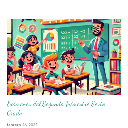
Pensamiento Científico Ética, Naturaleza y Sociedad De lo
Humano y lo Comunitario A través de estos exámenes, los
docentes pueden identificar fortalezas y áreas de oportunidad
en el aprendizaje de sus estudiantes. Compartimos los
Exámenes del Segundo Trimestre Con el objetivo de apoyar a la
comunidad educativa, ponemos a su disposición los Exámenes
del Segundo Trimestre para todos los grados de educación
primaria. Estos materiales han sido elaborados por el Profe Díaz ,
un docente comprometido con la educación que
constantemente comparte material didáctico de gran calidad.
Agradecemos p...
Exámenes del Segundo Trimestre Sexto
Grado
febrero 26, 2025