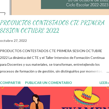
PRODUCTOS CONTESTADOS CTE PRIMERA
SESION OCTUBRE 2022
octubre 27, 2022
PRODUCTOS CONTESTADOS CTE PRIMERA SESION OCTUBRE
2022 La dinámica del CTE y el Taller Intensivo de Formación Continua
para Docentes y sus materiales, se transforman, entretejiendo los
procesos de formación y de gestión, sin distinguirlos por momentos, y
transitando de una guía de trabajo a un documento orientador, el cual es
COMPARTIR
PUBLICAR UN COMENTARIO
LEER»
genérico y no está diferenciado por niveles educativos. Desde la
flexibilidad en la que se concibe el CTE y en correspondencia con la
Nueva Escuela Mexicana, se propone que el colectivo docente tome
decisiones sobre su organización, la gestión del tiempo acorde a las