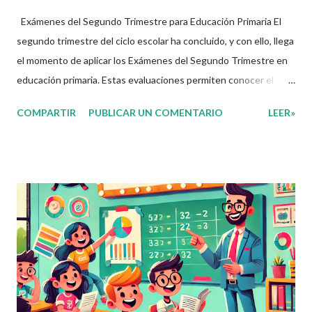
Exámenes del Segundo Trimestre para Educación Primaria El
segundo trimestre del ciclo escolar ha concluido, y con ello, llega
el momento de aplicar los Exámenes del Segundo Trimestre en
educación primaria. Estas evaluaciones permiten conocer el
avance de los alumnos en los cuatro Campos Formativos
COMPARTIR
PUBLICAR UN COMENTARIO
LEER»
establecidos en el nuevo plan de estudios: Lenguajes Saberes y
Pensamiento Científico Ética, Naturaleza y Sociedad De lo
Humano y lo Comunitario A través de estos exámenes, los
docentes pueden identificar fortalezas y áreas de oportunidad
en el aprendizaje de sus estudiantes. Compartimos los
Exámenes del Segundo Trimestre Con el objetivo de apoyar a la
comunidad educativa, ponemos a su disposición los Exámenes
del Segundo Trimestre para todos los grados de educación
primaria. Estos materiales han sido elaborados por el Profe Díaz ,
un docente comprometido con la educación que