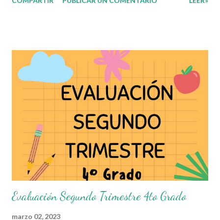
COMPARTIR
PUBLICAR UN COMENTARIO
LEER»
compartir con ustedes este increíble Examen correspomdiente
al Segundo Trimestre del presente ciclo escolar, que sin duda
alguna les ayudará a complementar el material que ya tengan
preparado para el periodo de evaluaciones. Esperamos sean de
gran utilidad para docentes y alumnos. Con mucho entusiasmo
agradecemos a los autores de este grandioso material.
Recordamos también que nosotros únicamente lo compartimos
con fines informativos y educativos en nuestra labor como
agentes de la educación. 👏 Obtén Examen aquí 👇👇 Evaluación
Segundo Trimestre 5to Grado
Evaluación Segundo Trimestre 4to Grado
marzo 02, 2023