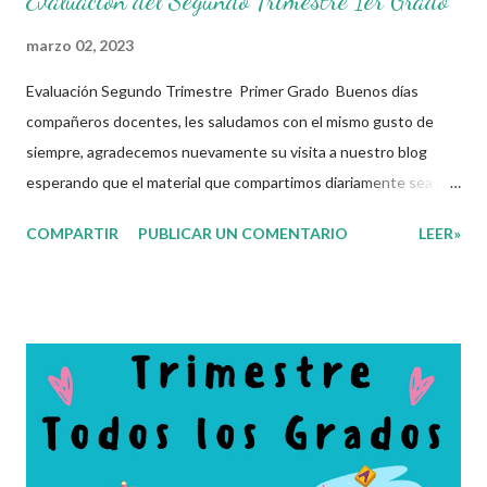
Evaluación del Segundo Trimestre 1er Grado
marzo 02, 2023
Evaluación Segundo Trimestre Primer Grado Buenos días
compañeros docentes, les saludamos con el mismo gusto de
siempre, agradecemos nuevamente su visita a nuestro blog
esperando que el material que compartimos diariamente sea de
gran utilidad para ustedes.☺️ El día de hoy les decidimos
COMPARTIR
PUBLICAR UN COMENTARIO
LEER»
compartir con ustedes este increíble Examen correspomdiente
al Segundo Trimestre del presente ciclo escolar, que sin duda
alguna les ayudará a complementar el material que ya tengan
preparado para el periodo de evaluaciones. Esperamos sean de
gran utilidad para docentes y alumnos. Con mucho entusiasmo
agradecemos a los autores de este grandioso material.
Recordamos también que nosotros únicamente lo compartimos
con fines informativos y educativos en nuestra labor como
agentes de la educación. 👏 Obtén Examen aquí 👇👇 Evaluación