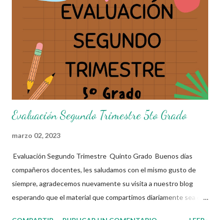
Recordamos también que nosotros únicamente lo compartimos
con fines informativos y educativos en nuestra labor como
agentes de la educación. 👏 Obtén Examen aquí 👇👇 Evaluación
Segundo Trimestre 6to Grado
Evaluación Segundo Trimestre 5to Grado
marzo 02, 2023
Evaluación Segundo Trimestre Quinto Grado Buenos días
compañeros docentes, les saludamos con el mismo gusto de
siempre, agradecemos nuevamente su visita a nuestro blog
esperando que el material que compartimos diariamente sea de
gran utilidad para ustedes.☺️ El día de hoy les decidimos