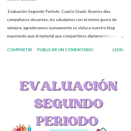
Evaluación Segundo Periodo Cuarto Grado Buenos días
compañeros docentes, les saludamos con el mismo gusto de
siempre, agradecemos nuevamente su visita a nuestro blog
esperando que el material que compartimos diariamente sea de
gran utilidad para ustedes.☺️ El día de hoy les decidimos
COMPARTIR
PUBLICAR UN COMENTARIO
LEER»
compartir con ustedes este increíble Evaluación Azteca
correspomdiente al Segundo Periodo del presente ciclo escolar,
que sin duda alguna les ayudará a complementar el material que
ya tengan preparado para el periodo de evaluaciones.
Esperamos sean de gran utilidad para docentes y alumnos. Con
mucho entusiasmo agradecemos a los autores de este
grandioso material. Recordamos también que nosotros
únicamente lo compartimos con fines informativos y educativos
en nuestra labor como agentes de la educación. 👏 Obtén
Examen aquí 👇👇 Evaluación Segundo Periodo 4to Grado