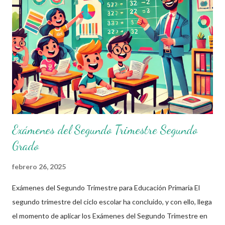
Exámenes del Segundo Trimestre Con el objetivo de apoyar a la
comunidad educativa, ponemos a su disposición los Exámenes
del Segundo Trimestre para todos los grados de educación
primaria. Estos materiales han sido elaborados por el Profe Díaz ,
un docente comprometido con la educación que
constantemente comparte material didáctico de gran calidad.
Agradecemos prof...
Exámenes del Segundo Trimestre Segundo
Grado
febrero 26, 2025
Exámenes del Segundo Trimestre para Educación Primaria El
segundo trimestre del ciclo escolar ha concluido, y con ello, llega
el momento de aplicar los Exámenes del Segundo Trimestre en