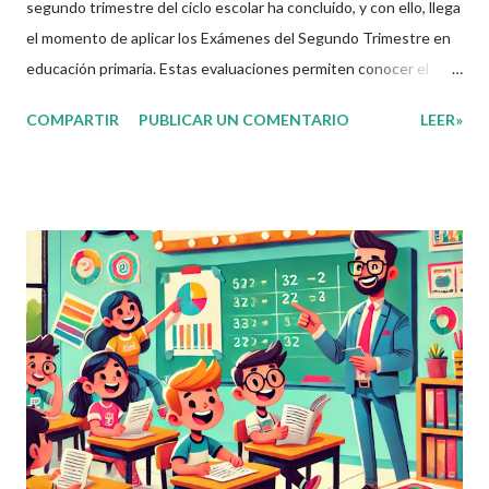
segundo trimestre del ciclo escolar ha concluido, y con ello, llega
el momento de aplicar los Exámenes del Segundo Trimestre en
educación primaria. Estas evaluaciones permiten conocer el
avance de los alumnos en los cuatro Campos Formativos
COMPARTIR
PUBLICAR UN COMENTARIO
LEER»
establecidos en el nuevo plan de estudios: Lenguajes Saberes y
Pensamiento Científico Ética, Naturaleza y Sociedad De lo
Humano y lo Comunitario A través de estos exámenes, los
docentes pueden identificar fortalezas y áreas de oportunidad
en el aprendizaje de sus estudiantes. Compartimos los
Exámenes del Segundo Trimestre Con el objetivo de apoyar a la
comunidad educativa, ponemos a su disposición los Exámenes
del Segundo Trimestre para todos los grados de educación
primaria. Estos materiales han sido elaborados por el Profe Díaz ,
un docente comprometido con la educación que
constantemente comparte material didáctico de gran calidad.
Agradecemos prof...