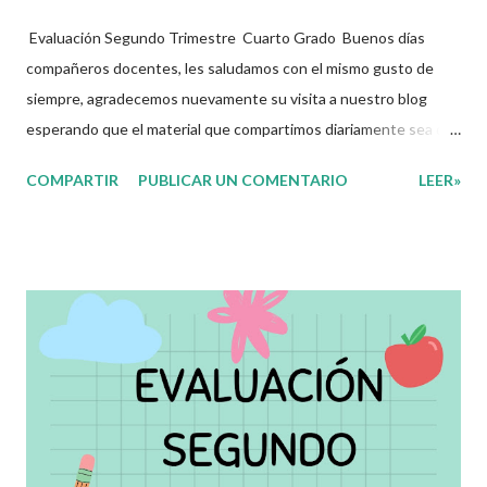
Evaluación Segundo Trimestre Cuarto Grado Buenos días
compañeros docentes, les saludamos con el mismo gusto de
siempre, agradecemos nuevamente su visita a nuestro blog
esperando que el material que compartimos diariamente sea de
gran utilidad para ustedes.☺️ El día de hoy les decidimos
COMPARTIR
PUBLICAR UN COMENTARIO
LEER»
compartir con ustedes este increíble Examen correspomdiente
al Segundo Trimestre del presente ciclo escolar, que sin duda
alguna les ayudará a complementar el material que ya tengan
preparado para el periodo de evaluaciones. Esperamos sean de
gran utilidad para docentes y alumnos. Con mucho entusiasmo
agradecemos a los autores de este grandioso material.
Recordamos también que nosotros únicamente lo compartimos
con fines informativos y educativos en nuestra labor como
agentes de la educación. 👏 Obtén Examen aquí 👇👇 Evaluación
Segundo Trimestre 4to Grado