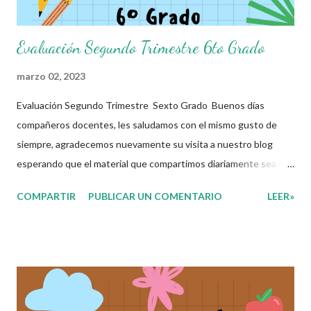
Evaluación Segundo Trimestre 6to Grado
marzo 02, 2023
Evaluación Segundo Trimestre Sexto Grado Buenos días
compañeros docentes, les saludamos con el mismo gusto de
siempre, agradecemos nuevamente su visita a nuestro blog
esperando que el material que compartimos diariamente sea de
gran utilidad para ustedes.☺️ El día de hoy les decidimos
COMPARTIR
PUBLICAR UN COMENTARIO
LEER»
compartir con ustedes este increíble Examen correspomdiente
al Segundo Trimestre del presente ciclo escolar, que sin duda
alguna les ayudará a complementar el material que ya tengan
preparado para el periodo de evaluaciones. Esperamos sean de
gran utilidad para docentes y alumnos. Con mucho entusiasmo
agradecemos a los autores de este grandioso material.