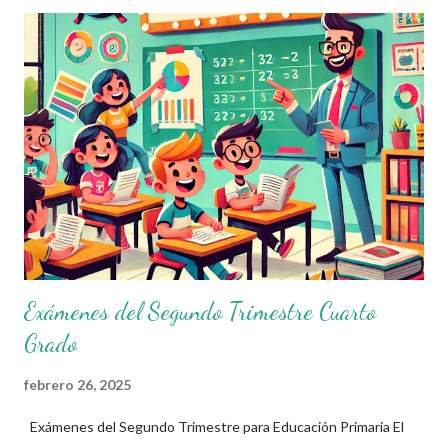
docentes pueden identificar fortalezas y áreas de oportunidad
en el aprendizaje de sus estudiantes. Compartimos los
Exámenes del Segundo Trimestre Con el objetivo de apoyar a la
comunidad educativa, ponemos a su disposición los Exámenes
del Segundo Trimestre para todos los grados de educación
primaria. Estos materiales han sido elaborados por el Profe Díaz ,
un docente comprometido con la educación que
constantemente comparte material didáctico de gran calidad.
Agradecemos profun...
Exámenes del Segundo Trimestre Cuarto
Grado
febrero 26, 2025
Exámenes del Segundo Trimestre para Educación Primaria El