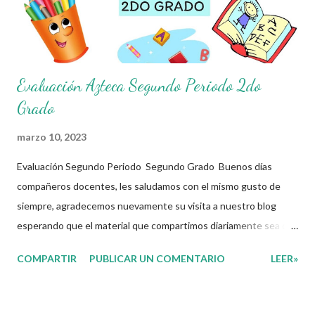
Evaluación Azteca Segundo Periodo 2do
Grado
marzo 10, 2023
Evaluación Segundo Periodo Segundo Grado Buenos días
compañeros docentes, les saludamos con el mismo gusto de
siempre, agradecemos nuevamente su visita a nuestro blog
esperando que el material que compartimos diariamente sea de
gran utilidad para ustedes.☺️ El día de hoy les decidimos
COMPARTIR
PUBLICAR UN COMENTARIO
LEER»
compartir con ustedes este increíble Evaluación Azteca
correspomdiente al Segundo Periodo del presente ciclo escolar,
que sin duda alguna les ayudará a complementar el material que