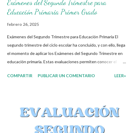
Exámenes del Segundo Trimestre para
Educación Primaria Primer Grado
febrero 26, 2025
Exámenes del Segundo Trimestre para Educación Primaria El
segundo trimestre del ciclo escolar ha concluido, y con ello, llega
el momento de aplicar los Exámenes del Segundo Trimestre en
educación primaria. Estas evaluaciones permiten conocer el
avance de los alumnos en los cuatro Campos Formativos
COMPARTIR
PUBLICAR UN COMENTARIO
LEER»
establecidos en el nuevo plan de estudios: Lenguajes Saberes y
Pensamiento Científico Ética, Naturaleza y Sociedad De lo
Humano y lo Comunitario A través de estos exámenes, los
docentes pueden identificar fortalezas y áreas de oportunidad
en el aprendizaje de sus estudiantes. Compartimos los
Exámenes del Segundo Trimestre Con el objetivo de apoyar a la
comunidad educativa, ponemos a su disposición los Exámenes