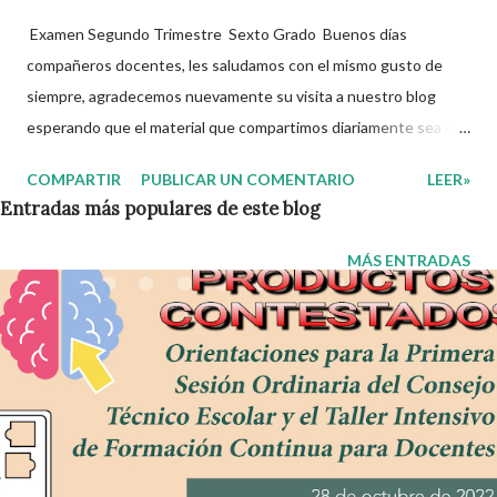
Examen Segundo Trimestre Sexto Grado Buenos días
compañeros docentes, les saludamos con el mismo gusto de
siempre, agradecemos nuevamente su visita a nuestro blog
esperando que el material que compartimos diariamente sea de
gran utilidad para ustedes 🙋🏽‍♂️😊 El día de hoy les decidimos
COMPARTIR
PUBLICAR UN COMENTARIO
LEER»
compartir con ustedes este increíble Examen correspomdiente
Entradas más populares de este blog
al Segundo Trimestre del presente ciclo escolar, que sin duda
alguna les ayudará a complementar el material que ya tengan
MÁS ENTRADAS
preparado para el periodo de evaluaciones. Esperamos sean de
gran utilidad para docentes y alumnos. Con mucho entusiasmo
agradecemos a los autores de este grandioso material.
Recordamos también que nosotros únicamente lo compartimos
con fines informativos y educativos en nuestra labor como
agentes de la educación. 👏 Obtén Examen aquí 👇👇 Examen
Segundo Trimestre 6to Grado