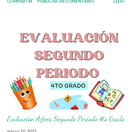
COMPARTIR
PUBLICAR UN COMENTARIO
LEER»
compartir con ustedes este increíble Evaluación Azteca
correspomdiente al Segundo Periodo del presente ciclo escolar,
que sin duda alguna les ayudará a complementar el material que
ya tengan preparado para el periodo de evaluaciones.
Esperamos sean de gran utilidad para docentes y alumnos. Con
mucho entusiasmo agradecemos a los autores de este
grandioso material. Recordamos también que nosotros
únicamente lo compartimos con fines informativos y educativos
en nuestra labor como agentes de la educación. 👏 Obtén
Examen aquí 👇👇 Evaluación Segundo Periodo 6to Grado
Evaluación Azteca Segundo Periodo 4to Grado
marzo 10, 2023