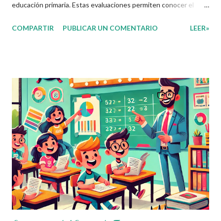
educación primaria. Estas evaluaciones permiten conocer el
avance de los alumnos en los cuatro Campos Formativos
COMPARTIR
PUBLICAR UN COMENTARIO
LEER»
establecidos en el nuevo plan de estudios: Lenguajes Saberes y
Pensamiento Científico Ética, Naturaleza y Sociedad De lo
Humano y lo Comunitario A través de estos exámenes, los
docentes pueden identificar fortalezas y áreas de oportunidad
en el aprendizaje de sus estudiantes. Compartimos los
Exámenes del Segundo Trimestre Con el objetivo de apoyar a la
comunidad educativa, ponemos a su disposición los Exámenes
del Segundo Trimestre para todos los grados de educación
primaria. Estos materiales han sido elaborados por el Profe Díaz ,
un docente comprometido con la educación que
constantemente comparte material didáctico de gran calidad.
Agradecemos profundame...