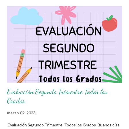
ya tengan preparado para el periodo de evaluaciones.
Esperamos sean de gran utilidad para docentes y alumnos. Con
mucho entusiasmo agradecemos a los autores de este
grandioso material. Recordamos también que nosotros
únicamente lo compartimos con fines informativos y educativos
en nuestra labor como agentes de la educación. 👏 Obtén
Examen aquí 👇👇 Evaluación Segundo Periodo 2do Grado
Evaluación Segundo Trimestre Todos los
Grados
marzo 02, 2023
Evaluación Segundo Trimestre Todos los Grados Buenos días