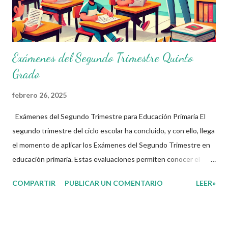
constantemente comparte material didáctico de gran calidad.
Agradecemos prof...
Exámenes del Segundo Trimestre Quinto
Grado
febrero 26, 2025
Exámenes del Segundo Trimestre para Educación Primaria El
segundo trimestre del ciclo escolar ha concluido, y con ello, llega
el momento de aplicar los Exámenes del Segundo Trimestre en
educación primaria. Estas evaluaciones permiten conocer el
avance de los alumnos en los cuatro Campos Formativos
COMPARTIR
PUBLICAR UN COMENTARIO
LEER»
establecidos en el nuevo plan de estudios: Lenguajes Saberes y
Pensamiento Científico Ética, Naturaleza y Sociedad De lo
Humano y lo Comunitario A través de estos exámenes, los