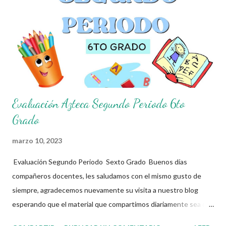
del Segundo Trimestre para todos los grados de educación
primaria. Estos materiales han sido elaborados por el Profe Díaz,
un docente comprometido con la educación que
constantemente comparte material didáctico de gran calidad.
Agradecemos profundamente su trabajo y dedicación en la cre...
Evaluación Azteca Segundo Periodo 6to
Grado
marzo 10, 2023
Evaluación Segundo Periodo Sexto Grado Buenos días
compañeros docentes, les saludamos con el mismo gusto de
siempre, agradecemos nuevamente su visita a nuestro blog
esperando que el material que compartimos diariamente sea de
gran utilidad para ustedes.☺️ El día de hoy les decidimos