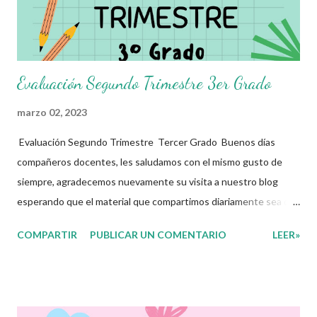
Evaluación Segundo Trimestre 3er Grado
marzo 02, 2023
Evaluación Segundo Trimestre Tercer Grado Buenos días
compañeros docentes, les saludamos con el mismo gusto de
siempre, agradecemos nuevamente su visita a nuestro blog
esperando que el material que compartimos diariamente sea de
gran utilidad para ustedes.☺️ El día de hoy les decidimos
COMPARTIR
PUBLICAR UN COMENTARIO
LEER»
compartir con ustedes este increíble Examen correspomdiente
al Segundo Trimestre del presente ciclo escolar, que sin duda
alguna les ayudará a complementar el material que ya tengan
preparado para el periodo de evaluaciones. Esperamos sean de