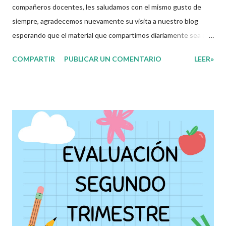
compañeros docentes, les saludamos con el mismo gusto de
siempre, agradecemos nuevamente su visita a nuestro blog
esperando que el material que compartimos diariamente sea de
gran utilidad para ustedes.☺️ El día de hoy les decidimos
COMPARTIR
PUBLICAR UN COMENTARIO
LEER»
compartir con ustedes este increíble Examen correspomdiente
al Segundo Trimestre del presente ciclo escolar, que sin duda
alguna les ayudará a complementar el material que ya tengan
preparado para el periodo de evaluaciones. Esperamos sean de
gran utilidad para docentes y alumnos. Con mucho entusiasmo
agradecemos a los autores de este grandioso material.
Recordamos también que nosotros únicamente lo compartimos
con fines informativos y educativos en nuestra labor como
agentes de la educación. 👏 Obtén Examenes aquí 👇👇
Evaluación Segundo Trimestre 1er Grado Evaluación Segundo
Trimestre 2do Grado Evaluación Segundo Trimestre 3er Grado
Evaluación Segundo Trimestre 4to Grado Evaluación...