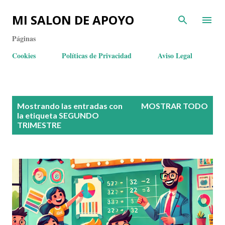
MI SALON DE APOYO
Páginas
Cookies
Políticas de Privacidad
Aviso Legal
E
Mostrando las entradas con
MOSTRAR TODO
n
la etiqueta
SEGUNDO
TRIMESTRE
t
r
a
d
a
s