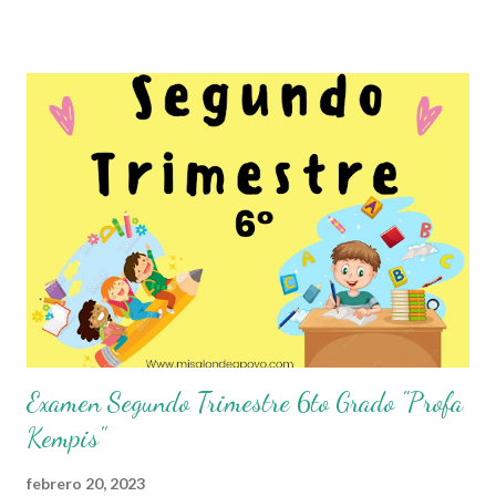
al Segundo Trimestre del presente ciclo escolar, que sin duda
alguna les ayudará a complementar el material que ya tengan
preparado para el periodo de evaluaciones. Esperamos sean de
gran utilidad para docentes y alumnos. Con mucho entusiasmo
agradecemos a los autores de este grandioso material.
Recordamos también que nosotros únicamente lo compartimos
con fines informativos y educativos en nuestra labor como
agentes de la educación. 👏 Obtén Examenes de Acuerdo al
Grado que Requieras aquí 👇👇 Examen 1er Grado Examen 2do
Grado Examen 3er Grado Examen 4to Grado Examen 5to Grado
Examen 6to Grado Hoja de Respuestas de...
Examen Segundo Trimestre 6to Grado "Profa
Kempis"
febrero 20, 2023