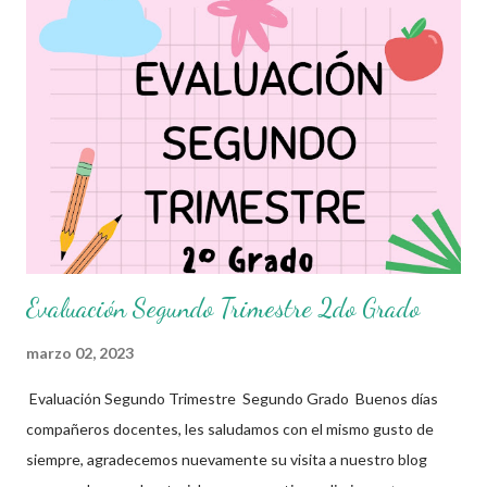
gran utilidad para docentes y alumnos. Con mucho entusiasmo
agradecemos a los autores de este grandioso material.
Recordamos también que nosotros únicamente lo compartimos
con fines informativos y educativos en nuestra labor como
agentes de la educación. 👏 Obtén Examen aquí 👇👇 Evaluación
Segundo Trimestre 3er Grado
Evaluación Segundo Trimestre 2do Grado
marzo 02, 2023
Evaluación Segundo Trimestre Segundo Grado Buenos días
compañeros docentes, les saludamos con el mismo gusto de
siempre, agradecemos nuevamente su visita a nuestro blog