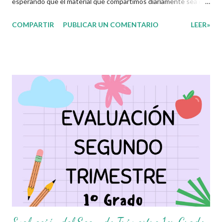
esperando que el material que compartimos diariamente sea de
gran utilidad para ustedes.☺️ El día de hoy les decidimos
COMPARTIR
PUBLICAR UN COMENTARIO
LEER»
compartir con ustedes este increíble Examen correspomdiente
al Segundo Trimestre del presente ciclo escolar, que sin duda
alguna les ayudará a complementar el material que ya tengan
preparado para el periodo de evaluaciones. Esperamos sean de
gran utilidad para docentes y alumnos. Con mucho entusiasmo
agradecemos a los autores de este grandioso material.
Recordamos también que nosotros únicamente lo compartimos
con fines informativos y educativos en nuestra labor como
agentes de la educación. 👏 Obtén Examen aquí 👇👇 Evaluación
Segundo Trimestre 2do Grado