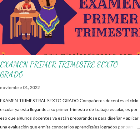
necesidades de la escuela y las acciones que decidan emprender para
apropiarse y resignificar el Plan de Estudio dentro y fuera de este
espacio. En esta Primera Sesión Ordinaria se les invita a que
reflexionen y acuerden posibles acciones a realizar colaborativamente
en la escuela y con la comunidad, a fin de atender las problemáticas
identificadas. Compañeros docentes en est...
EXAMEN PRIMER TRIMESTRE SEXTO
GRADO
noviembre 01, 2022
EXAMEN TRIMESTRAL SEXTO GRADO Compañeros docentes el ciclo
escolar ya esta llegando a su primer trimestre de trabajo escolar, es por
eso que algunos docentes ya están preparándose para diseñar y aplicar
una evaluación que ermita conocer los aprendizajes logrados por parte
de nuestros aprendientes. El examen consta de diversas preguntas