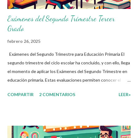
Exámenes del Segundo Trimestre Tercer
Grado
febrero 26, 2025
Exámenes del Segundo Trimestre para Educación Primaria El
segundo trimestre del ciclo escolar ha concluido, y con ello, llega
el momento de aplicar los Exámenes del Segundo Trimestre en
educación primaria. Estas evaluaciones permiten conocer el
avance de los alumnos en los cuatro Campos Formativos
COMPARTIR
2 COMENTARIOS
LEER»
establecidos en el nuevo plan de estudios: Lenguajes Saberes y
Pensamiento Científico Ética, Naturaleza y Sociedad De lo
Humano y lo Comunitario A través de estos exámenes, los
docentes pueden identificar fortalezas y áreas de oportunidad
en el aprendizaje de sus estudiantes. Compartimos los