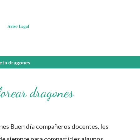
Aviso Legal
ueta
dragones
lorear dragones
es Buen día compañeros docentes, les
de siempre para compartirles algunos