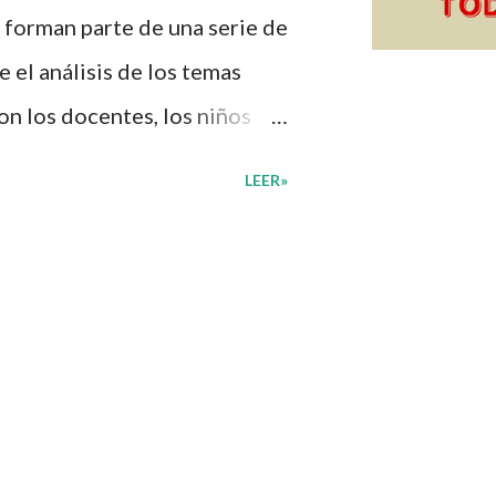
 forman parte de una serie de
 el análisis de los temas
on los docentes, los niños
n de su interés con el
LEER»
diante preguntas, actividades
mprender mejor lo que se
diantes mediante el estudio
, docentes y padres de
ión una amplia gama de
sus medios educativos con o
vidades que ya se encuentren