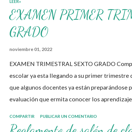
LEER»
Formación Continua para
EXAMEN PRIMER TRI
Docentes y sus
materiales, se
GRADO
transforman,
noviembre 01, 2022
entretejiendo los
procesos de formación y
EXAMEN TRIMESTRAL SEXTO GRADO Compañe
de gestión, sin
escolar ya esta llegando a su primer trimestre 
distinguirlos por
que algunos docentes ya están preparándose pa
momentos, y transitando
evaluación que ermita conocer los aprendizaje
de una guía de trabajo a
nuestros aprendientes. El examen consta de d
COMPARTIR
PUBLICAR UN COMENTARIO
un documento
evaluar las diferentes asignaturas que sus al
Reglamento de salón de cl