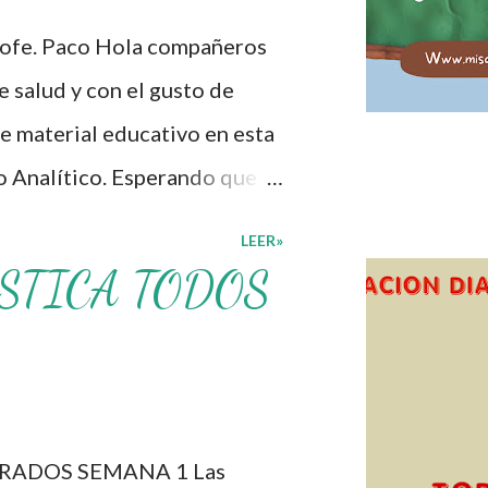
lón de clases: 1. Cumplo con
rofe. Paco Hola compañeros
personal. 3. Levanto la mano
 salud y con el gusto de
. Deposito la basura en su
e material educativo en esta
o Analítico. Esperando que
cer los procesos de
LEER»
lcacen los niveles de logro
STICA TODOS
educativo, también
s materiales que hacen que
otros solo los compartimos
os. ☺️ Obtén documento
RADOS SEMANA 1 Las
Programa Analítico