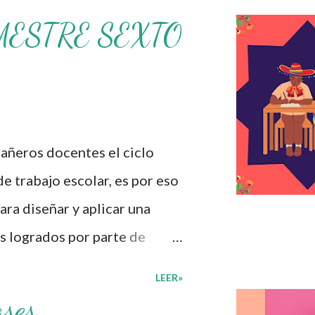
MESTRE SEXTO
ros docentes el ciclo
de trabajo escolar, es por eso
ra diseñar y aplicar una
s logrados por parte de
iversas preguntas para
LEER»
umnos cursaron durante este
ases