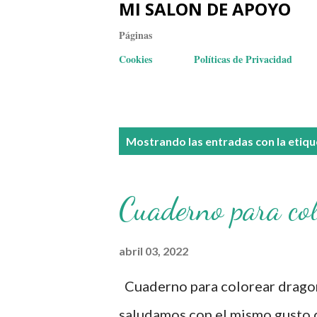
MI SALON DE APOYO
Páginas
Cookies
Políticas de Privacidad
E
Mostrando las entradas con la etiq
n
t
Cuaderno para co
r
a
abril 03, 2022
d
Cuaderno para colorear dragon
a
saludamos con el mismo gusto 