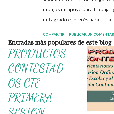
s
dibujos de apoyo para trabajar
del agrado e interés para sus 
diseñadores de este excelente 
COMPARTIR
PUBLICAR UN COMENTAR
realizan permitiéndonos difundi
Entradas más populares de este blog
PRODUCTOS
informativos. Recuerden que e
actividades totalmente gratis q
CONTESTAD
sus alumnos y reforzar temas 
OS CTE
siguiente link 👇 Cuaderno para
Publicamos diariamente. No olv
PRIMERA
nuestro grupo para más conte
SESION
Además, puedes unirte a: Grup