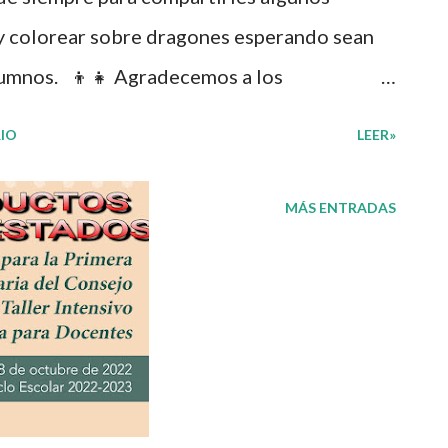
 y colorear sobre dragones esperando sean
alumnos. 👦👧 Agradecemos a los
material que con dedicación y esfuerzo lo
IO
LEER»
r con fines educativos, didácticos e
n nuestro blog encontrarán diversas
MÁS ENTRADAS
ue serán de gran utilidad para trabajar con
abordados anteriormente. Obtén en el
 colorear dragones ¡Gracias por tu visita! 😉
ides compartir nuestra página y unirte a
nido educativo 👉 Grupo de Facebook
os de WhatsApp y seguir a Salón didáctico