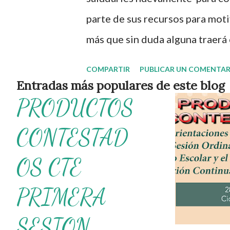
s
parte de sus recursos para mot
más que sin duda alguna traerá 
Agradecemos con mucho entusi
COMPARTIR
PUBLICAR UN COMENTAR
material 👏 y les recordamos 
Entradas más populares de este blog
PRODUCTOS
fines informativos y educativo
enlace 👇 Despedida a los alumn
CONTESTAD
diariamente. No olvides compar
OS CTE
para más contenido educativo
unirte a Grupos de WhatsApp y
PRIMERA
comparte gran variedad de mate
SESION
Diplomas y gafetes editables 