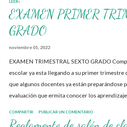
LEER»
Formación Continua para
EXAMEN PRIMER TRI
Docentes y sus
materiales, se
GRADO
transforman,
noviembre 01, 2022
entretejiendo los
procesos de formación y
EXAMEN TRIMESTRAL SEXTO GRADO Compañe
de gestión, sin
escolar ya esta llegando a su primer trimestre 
distinguirlos por
que algunos docentes ya están preparándose pa
momentos, y transitando
evaluación que ermita conocer los aprendizaje
de una guía de trabajo a
nuestros aprendientes. El examen consta de d
COMPARTIR
PUBLICAR UN COMENTARIO
un documento
evaluar las diferentes asignaturas que sus al
Reglamento de salón de cl