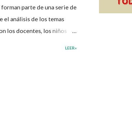
 forman parte de una serie de
 el análisis de los temas
on los docentes, los niños
n de su interés con el
LEER»
diante preguntas, actividades
mprender mejor lo que se
diantes mediante el estudio
, docentes y padres de
ión una amplia gama de
sus medios educativos con o
vidades que ya se encuentren