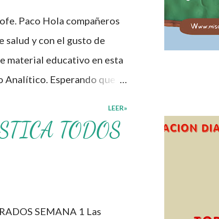
lón de clases: 1. Cumplo con
rofe. Paco Hola compañeros
personal. 3. Levanto la mano
 salud y con el gusto de
. Deposito la basura en su
e material educativo en esta
o Analítico. Esperando que
cer los procesos de
LEER»
lcacen los niveles de logro
STICA TODOS
educativo, también
s materiales que hacen que
otros solo los compartimos
os. ☺️ Obtén documento
RADOS SEMANA 1 Las
Programa Analítico