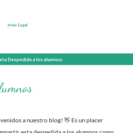
Aviso Legal
ueta
Despedida a los alumnos
alumnos
enidos a nuestro blog! 👋 Es un placer
mpartir esta despedida a los alumnos como