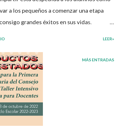
ivar a los pequeños a comenzar una etapa
consigo grandes éxitos en sus vidas.
asmo a los autores de tan estupendo
IO
LEER»
que nosotros únicamente lo compartimos con
s. Obtén material completo en el siguiente
MÁS ENTRADAS
os ¡Gracias por tu visita! 😉 Publicamos
tir nuestra página y unirte a nuestro grupo
. 👉 Grupo de Facebook Además, puedes
 seguir a Salón didáctico donde se
rial didáctico. También te puede interesar:
Álbum de recuerdos Blog Mi salón de apoyo