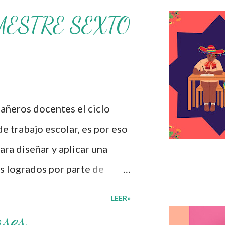
MESTRE SEXTO
ros docentes el ciclo
de trabajo escolar, es por eso
ra diseñar y aplicar una
s logrados por parte de
iversas preguntas para
LEER»
umnos cursaron durante este
ases