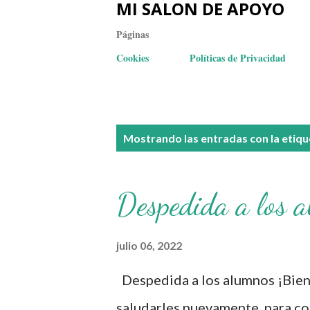
MI SALON DE APOYO
Páginas
Cookies
Políticas de Privacidad
E
Mostrando las entradas con la etiq
n
t
Despedida a los 
r
a
julio 06, 2022
d
Despedida a los alumnos ¡Bienv
a
saludarles nuevamente para co