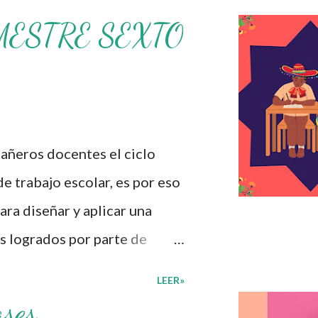
MESTRE SEXTO
ros docentes el ciclo
de trabajo escolar, es por eso
ra diseñar y aplicar una
s logrados por parte de
iversas preguntas para
LEER»
umnos cursaron durante este
ases