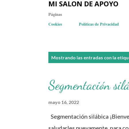
MI SALON DE APOYO
Páginas
Cookies
Políticas de Privacidad
E
Mostrando las entradas con la etiq
n
t
Segmentación silá
r
a
mayo 16, 2022
d
Segmentación silábica ¡Bienven
a
saludarles nuevamente para co