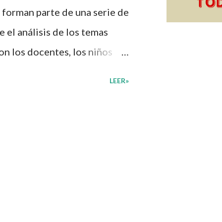
 forman parte de una serie de
 el análisis de los temas
on los docentes, los niños
n de su interés con el
LEER»
diante preguntas, actividades
mprender mejor lo que se
diantes mediante el estudio
, docentes y padres de
ión una amplia gama de
sus medios educativos con o
vidades que ya se encuentren