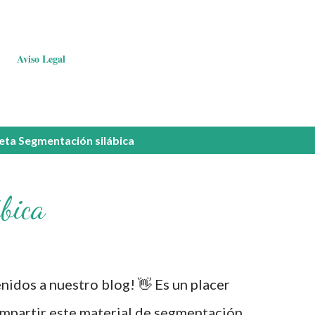
Aviso Legal
ueta
Segmentación silábica
bica
idos a nuestro blog! 👋 Es un placer
mpartir este material de segmentación