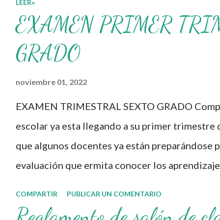
LEER»
Formación Continua para
EXAMEN PRIMER TRI
Docentes y sus
materiales, se
GRADO
transforman,
noviembre 01, 2022
entretejiendo los
procesos de formación y
EXAMEN TRIMESTRAL SEXTO GRADO Compañe
de gestión, sin
escolar ya esta llegando a su primer trimestre 
distinguirlos por
que algunos docentes ya están preparándose pa
momentos, y transitando
evaluación que ermita conocer los aprendizaje
de una guía de trabajo a
nuestros aprendientes. El examen consta de d
COMPARTIR
PUBLICAR UN COMENTARIO
un documento
evaluar las diferentes asignaturas que sus al
Reglamento de salón de cl