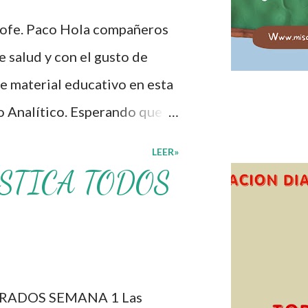
lón de clases: 1. Cumplo con
rofe. Paco Hola compañeros
personal. 3. Levanto la mano
 salud y con el gusto de
. Deposito la basura en su
e material educativo en esta
o Analítico. Esperando que
cer los procesos de
LEER»
lcacen los niveles de logro
STICA TODOS
educativo, también
s materiales que hacen que
otros solo los compartimos
os. ☺️ Obtén documento
RADOS SEMANA 1 Las
Programa Analítico