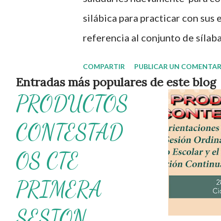
s
silábica para practicar con sus
referencia al conjunto de sílab
este material y la presentación
COMPARTIR
PUBLICAR UN COMENTAR
aprenderán a identificar de cuá
Entradas más populares de este blog
PRODUCTOS
algunos objetos que utilizan e
entusiasmo a los autores de ta
CONTESTAD
que nosotros únicamente lo co
OS CTE
educativos. Obtén material com
Segmentación silábica ¡Gracias 
PRIMERA
No olvides compartir nuestra p
SESION
contenido educativo 👉 Grupo