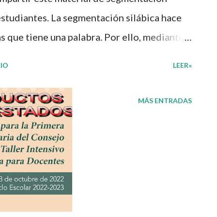
 estudiantes. La segmentación silábica hace
as que tiene una palabra. Por ello, mediante
 de diferentes imágenes los niños
IO
LEER»
ntas sílabas se conforman las palabras de
n su vida cotidiana. Agradecemos con mucho
MÁS ENTRADAS
n estupendo material 👏 y les recordamos
mpartimos con fines informativos y
pleto en el siguiente enlace 👇
por tu visita! 😉 Publicamos diariamente.
ágina y unirte a nuestro grupo para más
 de Facebook Además, puedes unirte a