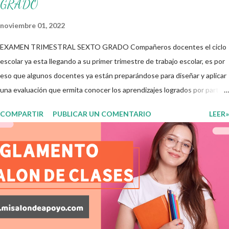
GRADO
noviembre 01, 2022
EXAMEN TRIMESTRAL SEXTO GRADO Compañeros docentes el ciclo
escolar ya esta llegando a su primer trimestre de trabajo escolar, es por
eso que algunos docentes ya están preparándose para diseñar y aplicar
una evaluación que ermita conocer los aprendizajes logrados por parte
de nuestros aprendientes. El examen consta de diversas preguntas
COMPARTIR
PUBLICAR UN COMENTARIO
LEER»
para evaluar las diferentes asignaturas que sus alumnos cursaron
durante este ciclo escolar, permitiendo obtener un mayor panorama de
los aprendizajes claves que sus nuevos aprendientes ya lograron
alcanzar y de aquellos que aun necesitan consolidar. Esto con la
finalidad de que elaboramos un plan de intervención adecuado para
atender las necesidades que nuestro grupo requiera de acuerdo a los
resultados del examen trimestral que apliquemos. Sin mas que decir les
damos las gracias para seguir apoyándonos en este nuevo blog