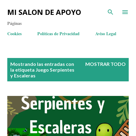
MI SALON DE APOYO
Páginas
Cookies
Políticas de Privacidad
Aviso Legal
E
Mostrando las entradas con
MOSTRAR TODO
n
la etiqueta
Juego Serpientes
y Escaleras
t
r
a
d
a
s