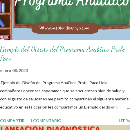
de salón de clases: 1. Cumplo con mis tareas y trabajos. 2. Cuidado mi
higiene personal. 3. Levanto la mano para hablar. 4. Pido permiso para
ir al baño 5. Deposito la basura en su lugar. 6. Cumplo con mis útiles
esc...
Ejemplo del Diseño del Programa Analítico Profe.
Paco
enero 08, 2023
Ejemplo del Diseño del Programa Analítico Profe. Paco Hola
compañeros docentes esperamos que se encuentren bien de salud y
con el gusto de saludarles me permito compartirles el siguiente material
educativo en esta ocasión les compartimos un Ejemplo del diseño
Analítico. Esperando que este material sea de gran utilidad para
COMPARTIR
1 COMENTARIO
LEER»
fortalecer los procesos de enseñanza y aprendizaje para que los