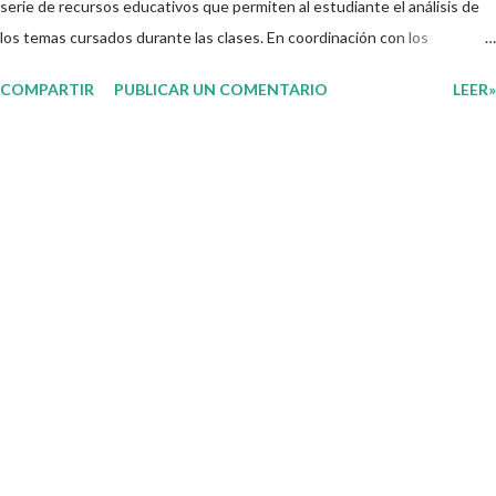
serie de recursos educativos que permiten al estudiante el análisis de
los temas cursados durante las clases. En coordinación con los
docentes, los niños podrán relacionar aquellos contenidos que sean de
COMPARTIR
PUBLICAR UN COMENTARIO
LEER»
su interés con el material que les compartimos para que así, mediante
preguntas, actividades didácticas y contenido audiovisual puedan
comprender mejor lo que se expone. Consolidar el aprendizaje de los
estudiantes mediante el estudio constante es preocupación tanto de
directivos, docentes y padres de familia. Por tal motivo, ponemos a su
disposición una amplia gama de opciones para utilizar como parte central
de sus medios educativos con o como complemento a las planeaciones
y/o actividades que ya se encuentren previamente organizadas. Estas
planeaciones estan diseñadas para trabajar en la primera semana del
presente ciclo escolar las cuales en base a sus activid...