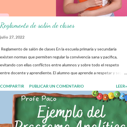
educativo y gracias por su preferencia. Recuerden que todo material
que aquí se comparte solo se hac...
Reglamento de salón de clases
julio 27, 2022
Reglamento de salón de clases En la escuela primaria y secundaria
existen normas que permiten regular la convivencia sana y pacifica,
evitando con ellas conflictos entre alumnos y sobre todo el respeto
entre docente y aprendiente. El alumno que aprende a respetar y seguir
las normas con responsabilidad en un futuro será un ciudadano que
COMPARTIR
PUBLICAR UN COMENTARIO
LEER»
entiende las consecuencias de sus acciones, es por eso que el objetivo
fundamental de las normas de clases o reglamento de aula buscan
formar aprendientes que desde pequeños, entiendan, analizan y
practiquen las grandes responsabilidades que conlleva ser un buen
ciudadano. A continuación les compartimos algunos ejemplos de reglas