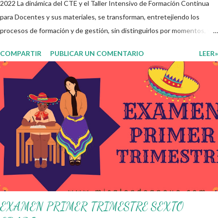
2022 La dinámica del CTE y el Taller Intensivo de Formación Continua
para Docentes y sus materiales, se transforman, entretejiendo los
procesos de formación y de gestión, sin distinguirlos por momentos, y
transitando de una guía de trabajo a un documento orientador, el cual es
COMPARTIR
PUBLICAR UN COMENTARIO
LEER»
genérico y no está diferenciado por niveles educativos. Desde la
flexibilidad en la que se concibe el CTE y en correspondencia con la
Nueva Escuela Mexicana, se propone que el colectivo docente tome
decisiones sobre su organización, la gestión del tiempo acorde a las
necesidades de la escuela y las acciones que decidan emprender para
apropiarse y resignificar el Plan de Estudio dentro y fuera de este
espacio. En esta Primera Sesión Ordinaria se les invita a que
reflexionen y acuerden posibles acciones a realizar colaborativamente
en la escuela y con la comunidad, a fin de atender las problemáticas
identificadas. Compañeros docentes en est...
EXAMEN PRIMER TRIMESTRE SEXTO