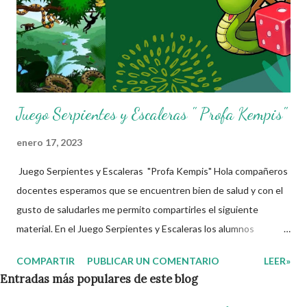
Juego Serpientes y Escaleras " Profa Kempis"
enero 17, 2023
Juego Serpientes y Escaleras "Profa Kempis" Hola compañeros
docentes esperamos que se encuentren bien de salud y con el
gusto de saludarles me permito compartirles el siguiente
material. En el Juego Serpientes y Escaleras los alumnos
observarán diferentes videos, completarán la información
COMPARTIR
PUBLICAR UN COMENTARIO
LEER»
necesaria, además les servirá para conocer los distintos
Entradas más populares de este blog
bosques y ecosistemas con los que cuenta nuestro país.
Gracias por seguir a nuestro blog educativo, también