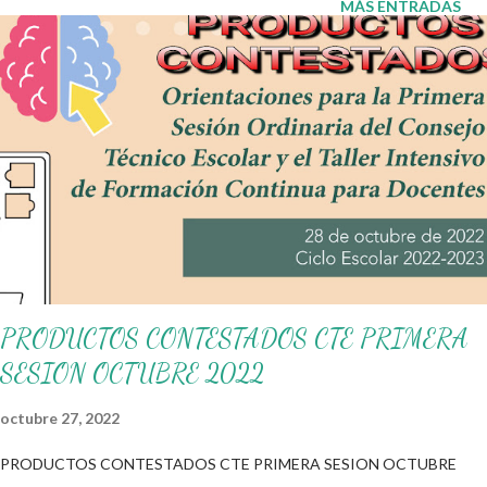
MÁS ENTRADAS
agradecemos a los creadores de los diferentes materiales que
hacen que todo esto sea posible, recordándoles que nosotros
solo los compartimos con fines educativos, didácticos e
informativos. ☺️ Obtén documento completo aquí 👇👇👇 Juego
Serpientes y Escaleras
PRODUCTOS CONTESTADOS CTE PRIMERA
SESION OCTUBRE 2022
octubre 27, 2022
PRODUCTOS CONTESTADOS CTE PRIMERA SESION OCTUBRE