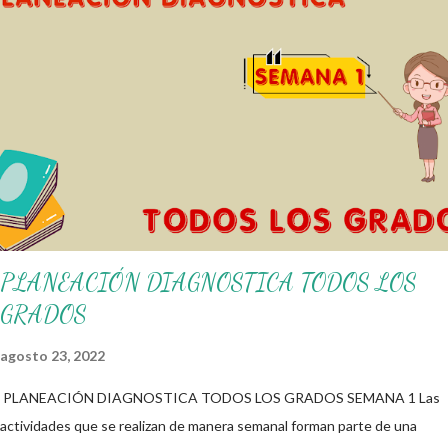
alumnos alcacen los niveles de logro educativo. Gracias por seguir a
nuestro blog educativo, también agradecemos a los creadores de los
diferentes materiales que hacen que todo esto sea posible,
recordándoles que nosotros solo los compartimos con fines educativos,
didácticos e informativos. ☺️ Obtén documento completo aquí 👇👇 👇
Ejemplo del Diseño del Programa Analítico
PLANEACIÓN DIAGNOSTICA TODOS LOS
GRADOS
agosto 23, 2022
PLANEACIÓN DIAGNOSTICA TODOS LOS GRADOS SEMANA 1 Las
actividades que se realizan de manera semanal forman parte de una