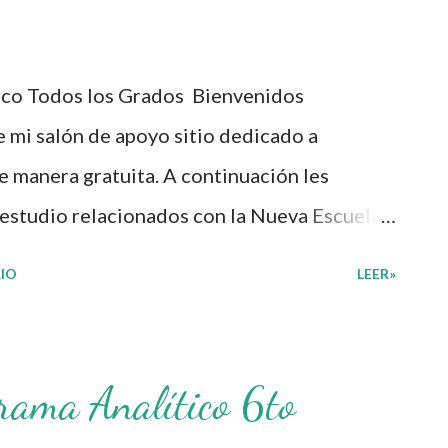
es y las de su comunidad. Agradecemos a los
rchivos ya que gracias a su dedicacion y
ico Todos los Grados Bienvenidos
 planeaciones didacticas, recuerden que
 mi salón de apoyo sitio dedicado a
con fines educativos, didácticos e
e manera gratuita. A continuación les
estudio relacionados con la Nueva Escuela
ueva propuesta educativa basada en la
IO
LEER»
 Mexicana y con la apuesta por un currículo
e las realidades a las que se enfrentan las y
on la intención de que sea una herramienta
rama Analítico 6to
práctica dentro del aula, cuya estructura