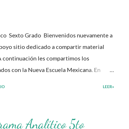
o estudiantes, ir marcando las pautas de
es y las de su comunidad. Agradecemos a los
rchivos ya que gracias a su dedicacion y
ico Sexto Grado Bienvenidos nuevamente a
 planeaciones didacticas, recuerden que
apoyo sitio dedicado a compartir material
on fines educativos, didácticos e i...
A continuación les compartimos los
ados con la Nueva Escuela Mexicana. En
a educativa basada en la concepción de la
IO
LEER»
 apuesta por un currículo flexible y
idades a las que se enfrentan las y los
la intención de que sea una herramienta que
rama Analítico 5to
tica dentro del aula, cuya estructura