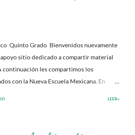
o estudiantes, ir marcando las pautas de
es y las de su comunidad. Agradecemos a los
rchivos ya que gracias a su dedicacion y
ico Quinto Grado Bienvenidos nuevamente
 planeaciones didacticas, recuerden que
 apoyo sitio dedicado a compartir material
on fines educativos, didácticos e ...
A continuación les compartimos los
ados con la Nueva Escuela Mexicana. En
a educativa basada en la concepción de la
IO
LEER»
 apuesta por un currículo flexible y
idades a las que se enfrentan las y los
la intención de que sea una herramienta que