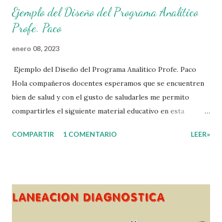
Ejemplo del Diseño del Programa Analítico
Profe. Paco
enero 08, 2023
Ejemplo del Diseño del Programa Analítico Profe. Paco
Hola compañeros docentes esperamos que se encuentren
bien de salud y con el gusto de saludarles me permito
compartirles el siguiente material educativo en esta
ocasión les compartimos un Ejemplo del diseño Analítico.
COMPARTIR
1 COMENTARIO
LEER»
Esperando que este material sea de gran utilidad para
fortalecer los procesos de enseñanza y aprendizaje para
que los alumnos alcacen los niveles de logro educativo.
Gracias por seguir a nuestro blog educativo, también
agradecemos a los creadores de los diferentes materiales
que hacen que todo esto sea posible, recordándoles que