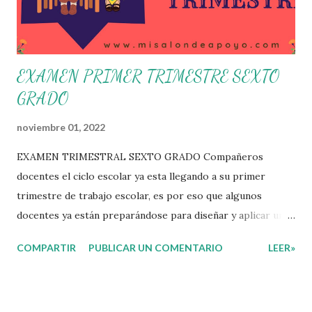
y con la comunidad, a fin de atender las problemáticas
identificadas. Compañeros docentes en est...
EXAMEN PRIMER TRIMESTRE SEXTO
GRADO
noviembre 01, 2022
EXAMEN TRIMESTRAL SEXTO GRADO Compañeros
docentes el ciclo escolar ya esta llegando a su primer
trimestre de trabajo escolar, es por eso que algunos
docentes ya están preparándose para diseñar y aplicar una
evaluación que ermita conocer los aprendizajes logrados
COMPARTIR
PUBLICAR UN COMENTARIO
LEER»
por parte de nuestros aprendientes. El examen consta de
diversas preguntas para evaluar las diferentes asignaturas
que sus alumnos cursaron durante este ciclo escolar,