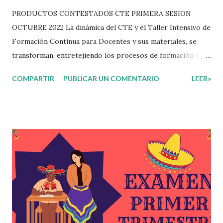
PRODUCTOS CONTESTADOS CTE PRIMERA SESION
OCTUBRE 2022 La dinámica del CTE y el Taller Intensivo de
Formación Continua para Docentes y sus materiales, se
transforman, entretejiendo los procesos de formación y de
gestión, sin distinguirlos por momentos, y transitando de
COMPARTIR
PUBLICAR UN COMENTARIO
LEER»
una guía de trabajo a un documento orientador, el cual es
genérico y no está diferenciado por niveles educativos.
Desde la flexibilidad en la que se concibe el CTE y en
correspondencia con la Nueva Escuela Mexicana, se
propone que el colectivo docente tome decisiones sobre
su organización, la gestión del tiempo acorde a las
necesidades de la escuela y las acciones que decidan
emprender para apropiarse y resignificar el Plan de
Estudio dentro y fuera de este espacio. En esta Primera
Sesión Ordinaria se les invita a que reflexionen y acuerden
posibles acciones a realizar colaborativamente en la escuela