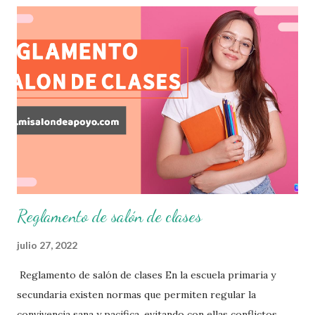
permitiendo obtener un mayor panorama de los
aprendizajes claves que sus nuevos aprendientes ya
lograron alcanzar y de aquellos que aun necesitan
consolidar. Esto con la finalidad de que elaboramos un
plan de intervención adecuado para atender las necesidades
que nuestro grupo requiera de acuerdo a los resultados del
examen trimestral que apliquemos. Sin mas que decir les
damos las gracias para seguir apoyándonos en este nuevo
blog educativo y gracias por su preferencia. Recuerden
que todo material que aquí se comparte solo se hac...
Reglamento de salón de clases
julio 27, 2022
Reglamento de salón de clases En la escuela primaria y
secundaria existen normas que permiten regular la
convivencia sana y pacifica, evitando con ellas conflictos