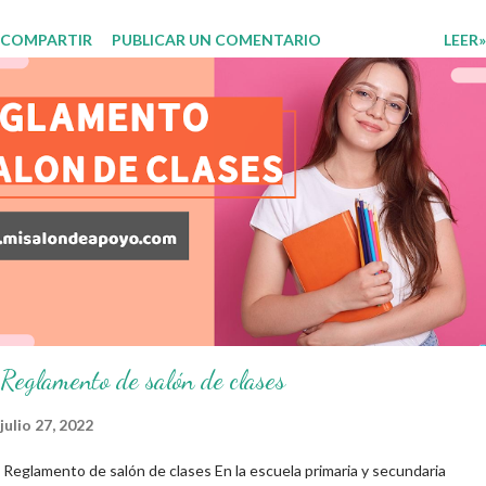
de nuestros aprendientes. El examen consta de diversas preguntas
COMPARTIR
PUBLICAR UN COMENTARIO
LEER»
para evaluar las diferentes asignaturas que sus alumnos cursaron
durante este ciclo escolar, permitiendo obtener un mayor panorama de
los aprendizajes claves que sus nuevos aprendientes ya lograron
alcanzar y de aquellos que aun necesitan consolidar. Esto con la
finalidad de que elaboramos un plan de intervención adecuado para
atender las necesidades que nuestro grupo requiera de acuerdo a los
resultados del examen trimestral que apliquemos. Sin mas que decir les
damos las gracias para seguir apoyándonos en este nuevo blog
educativo y gracias por su preferencia. Recuerden que todo material
que aquí se comparte solo se hac...
Reglamento de salón de clases
julio 27, 2022
Reglamento de salón de clases En la escuela primaria y secundaria