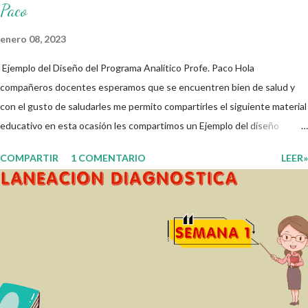
Paco
enero 08, 2023
Ejemplo del Diseño del Programa Analítico Profe. Paco Hola
compañeros docentes esperamos que se encuentren bien de salud y
con el gusto de saludarles me permito compartirles el siguiente material
educativo en esta ocasión les compartimos un Ejemplo del diseño
Analítico. Esperando que este material sea de gran utilidad para
COMPARTIR
1 COMENTARIO
LEER»
fortalecer los procesos de enseñanza y aprendizaje para que los
alumnos alcacen los niveles de logro educativo. Gracias por seguir a
nuestro blog educativo, también agradecemos a los creadores de los
diferentes materiales que hacen que todo esto sea posible,
recordándoles que nosotros solo los compartimos con fines educativos,
didácticos e informativos. ☺️ Obtén documento completo aquí 👇👇 👇
Ejemplo del Diseño del Programa Analítico