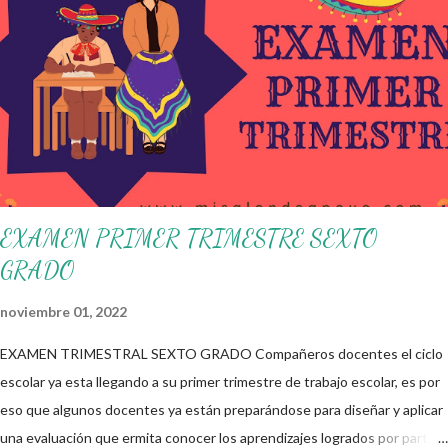
decisiones sobre su organización, la gestión del tiempo acorde a las
necesidades de la escuela y las acciones que decidan emprender para
apropiarse y resignificar el Plan de Estudio dentro y fuera de este
espacio. En esta Primera Sesión Ordinaria se les invita a que
reflexionen y acuerden posibles acciones a realizar colaborativamente
en la escuela y con la comunidad, a fin de atender las problemáticas
identificadas. Compañeros docentes en est...
EXAMEN PRIMER TRIMESTRE SEXTO
GRADO
noviembre 01, 2022
EXAMEN TRIMESTRAL SEXTO GRADO Compañeros docentes el ciclo
escolar ya esta llegando a su primer trimestre de trabajo escolar, es por
eso que algunos docentes ya están preparándose para diseñar y aplicar
una evaluación que ermita conocer los aprendizajes logrados por parte