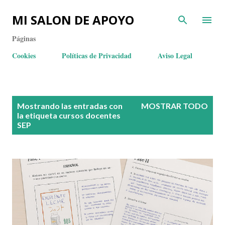
MI SALON DE APOYO
Páginas
Cookies
Políticas de Privacidad
Aviso Legal
E
Mostrando las entradas con
MOSTRAR TODO
n
la etiqueta
cursos docentes
SEP
t
r
a
d
a
s