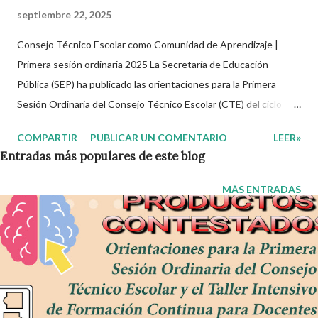
septiembre 22, 2025
Consejo Técnico Escolar como Comunidad de Aprendizaje |
Primera sesión ordinaria 2025 La Secretaría de Educación
Pública (SEP) ha publicado las orientaciones para la Primera
Sesión Ordinaria del Consejo Técnico Escolar (CTE) del ciclo
escolar 2025-2026, centradas en transformar estos espacios en
COMPARTIR
PUBLICAR UN COMENTARIO
LEER»
Comunidades de Aprendizaje activas, colaborativas y
Entradas más populares de este blog
profesionalizantes. A partir de este documento se invita a cada
colectivo docente a asumir su rol protagónico, construir su
MÁS ENTRADAS
itinerario de trabajo y dar continuidad al Proceso de Mejora
Continua desde sus propios contextos escolares. 🎓 Principales
objetivos de esta sesión del CTE Analizar las características de
las Comunidades de Aprendizaje para identificar los rasgos
presentes en el colectivo escolar. Definir objetivos, metas y
acciones del Programa de Mejora Continua de la escuela.