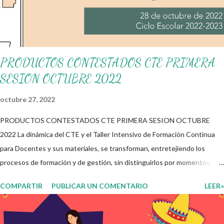
Construir el itinerario del Consejo Técnico Escolar para el ciclo
2025-2026, con base en las necesidades reales de cada plantel.
✅ Material de tra...
PRODUCTOS CONTESTADOS CTE PRIMERA
SESION OCTUBRE 2022
octubre 27, 2022
PRODUCTOS CONTESTADOS CTE PRIMERA SESION OCTUBRE
2022 La dinámica del CTE y el Taller Intensivo de Formación Continua
para Docentes y sus materiales, se transforman, entretejiendo los
procesos de formación y de gestión, sin distinguirlos por momentos, y
transitando de una guía de trabajo a un documento orientador, el cual es
COMPARTIR
PUBLICAR UN COMENTARIO
LEER»
genérico y no está diferenciado por niveles educativos. Desde la
flexibilidad en la que se concibe el CTE y en correspondencia con la
Nueva Escuela Mexicana, se propone que el colectivo docente tome