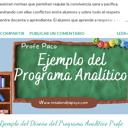
existen normas que permiten regular la convivencia sana y pacifica,
evitando con ellas conflictos entre alumnos y sobre todo el respeto
entre docente y aprendiente. El alumno que aprende a respetar y seguir
las normas con responsabilidad en un futuro será un ciudadano que
COMPARTIR
PUBLICAR UN COMENTARIO
LEER»
entiende las consecuencias de sus acciones, es por eso que el objetivo
fundamental de las normas de clases o reglamento de aula buscan
formar aprendientes que desde pequeños, entiendan, analizan y
practiquen las grandes responsabilidades que conlleva ser un buen
ciudadano. A continuación les compartimos algunos ejemplos de reglas
de salón de clases: 1. Cumplo con mis tareas y trabajos. 2. Cuidado mi
higiene personal. 3. Levanto la mano para hablar. 4. Pido permiso para
ir al baño 5. Deposito la basura en su lugar. 6. Cumplo con mis útiles
esc...
Ejemplo del Diseño del Programa Analítico Profe.