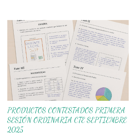
profesionalizantes. A partir de este documento se invita a cada
colectivo docente a asumir su rol protagónico, construir su
itinerario de trabajo y dar continuidad al Proceso de Mejora
Continua desde sus propios contextos escolares. 🎓 Principales
objetivos de esta sesión del CTE Analizar las características de
las Comunidades de Aprendizaje para identificar los rasgos
presentes en el colectivo escolar. Definir objetivos, metas y
acciones del Programa de Mejora Continua de la escuela.
Construir el itinerario del Consejo Técnico Escolar para el ciclo
2025-2026, con base en las necesidades reales de cada plantel.
✅ Material de tra...
PRODUCTOS CONTESTADOS PRIMERA
SESIÓN ORDINARIA CTE SEPTIEMBRE
2025