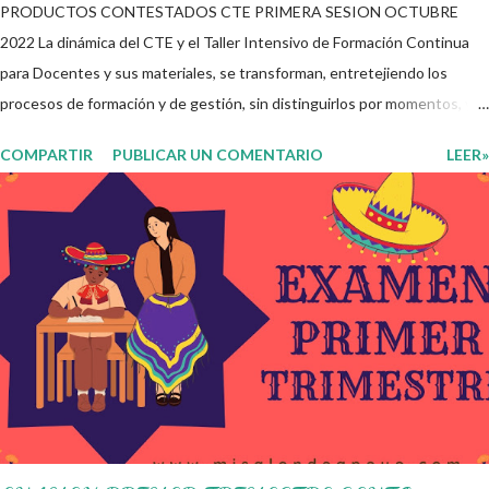
PRODUCTOS CONTESTADOS CTE PRIMERA SESION OCTUBRE
2022 La dinámica del CTE y el Taller Intensivo de Formación Continua
para Docentes y sus materiales, se transforman, entretejiendo los
procesos de formación y de gestión, sin distinguirlos por momentos, y
transitando de una guía de trabajo a un documento orientador, el cual es
COMPARTIR
PUBLICAR UN COMENTARIO
LEER»
genérico y no está diferenciado por niveles educativos. Desde la
flexibilidad en la que se concibe el CTE y en correspondencia con la
Nueva Escuela Mexicana, se propone que el colectivo docente tome
decisiones sobre su organización, la gestión del tiempo acorde a las
necesidades de la escuela y las acciones que decidan emprender para
apropiarse y resignificar el Plan de Estudio dentro y fuera de este
espacio. En esta Primera Sesión Ordinaria se les invita a que
reflexionen y acuerden posibles acciones a realizar colaborativamente
en la escuela y con la comunidad, a fin de atender las problemáticas
identificadas. Compañeros docentes en est...