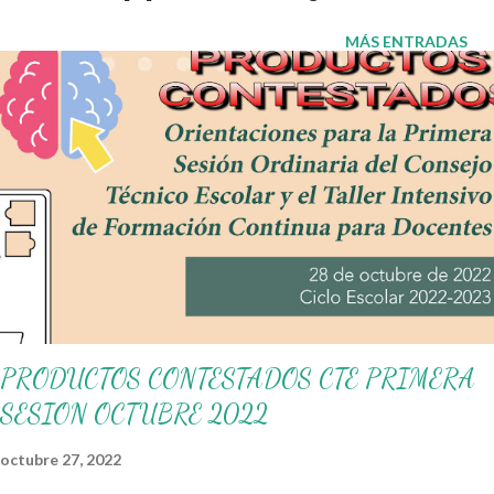
cerrar en positivo. "> Aquí tienes un PowerPoint listo para usar
con frases motivadoras y actividades breves para tu reunión de
MÁS ENTRADAS
padres. Incluye guion sugerido por sección y recomendaciones
para proyectar o compartir en línea. Contenido 1. Descargar la
presentación (PPT/PDF/Presentar) 2. Frases motivadoras
incluidas 3. Actividades sugeridas 4. Guion rápido para conducir
la reunión 5. Preguntas frecu...
PRODUCTOS CONTESTADOS CTE PRIMERA
SESION OCTUBRE 2022
octubre 27, 2022