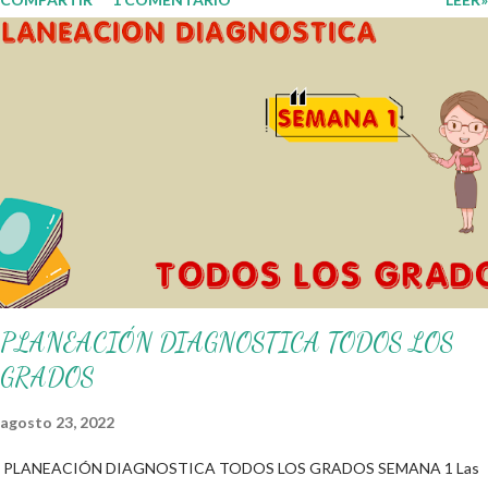
fortalecer los procesos de enseñanza y aprendizaje para que los
alumnos alcacen los niveles de logro educativo. Gracias por seguir a
nuestro blog educativo, también agradecemos a los creadores de los
diferentes materiales que hacen que todo esto sea posible,
recordándoles que nosotros solo los compartimos con fines educativos,
didácticos e informativos. ☺️ Obtén documento completo aquí 👇👇 👇
Ejemplo del Diseño del Programa Analítico
PLANEACIÓN DIAGNOSTICA TODOS LOS
GRADOS
agosto 23, 2022
PLANEACIÓN DIAGNOSTICA TODOS LOS GRADOS SEMANA 1 Las