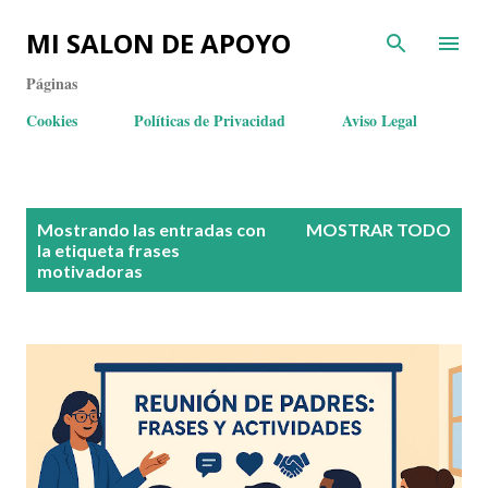
MI SALON DE APOYO
Páginas
Cookies
Políticas de Privacidad
Aviso Legal
E
Mostrando las entradas con
MOSTRAR TODO
n
la etiqueta
frases
motivadoras
t
r
a
d
a
s