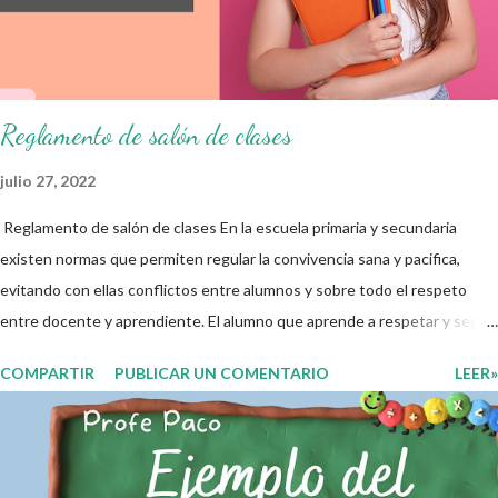
damos las gracias para seguir apoyándonos en este nuevo blog
educativo y gracias por su preferencia. Recuerden que todo material
que aquí se comparte solo se hac...
Reglamento de salón de clases
julio 27, 2022
Reglamento de salón de clases En la escuela primaria y secundaria
existen normas que permiten regular la convivencia sana y pacifica,
evitando con ellas conflictos entre alumnos y sobre todo el respeto
entre docente y aprendiente. El alumno que aprende a respetar y seguir
las normas con responsabilidad en un futuro será un ciudadano que
COMPARTIR
PUBLICAR UN COMENTARIO
LEER»
entiende las consecuencias de sus acciones, es por eso que el objetivo
fundamental de las normas de clases o reglamento de aula buscan
formar aprendientes que desde pequeños, entiendan, analizan y
practiquen las grandes responsabilidades que conlleva ser un buen