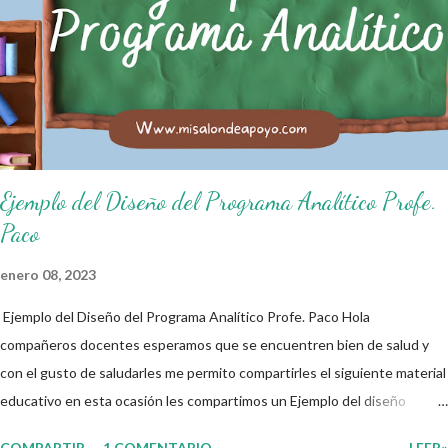
ciudadano. A continuación les compartimos algunos ejemplos de reglas
de salón de clases: 1. Cumplo con mis tareas y trabajos. 2. Cuidado mi
higiene personal. 3. Levanto la mano para hablar. 4. Pido permiso para
ir al baño 5. Deposito la basura en su lugar. 6. Cumplo con mis útiles
esc...
Ejemplo del Diseño del Programa Analítico Profe.
Paco
enero 08, 2023
Ejemplo del Diseño del Programa Analítico Profe. Paco Hola
compañeros docentes esperamos que se encuentren bien de salud y
con el gusto de saludarles me permito compartirles el siguiente material
educativo en esta ocasión les compartimos un Ejemplo del diseño
Analítico. Esperando que este material sea de gran utilidad para
COMPARTIR
1 COMENTARIO
LEER»