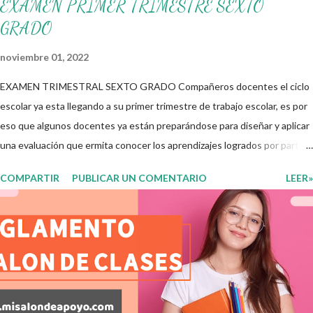
EXAMEN PRIMER TRIMESTRE SEXTO
GRADO
noviembre 01, 2022
EXAMEN TRIMESTRAL SEXTO GRADO Compañeros docentes el ciclo
escolar ya esta llegando a su primer trimestre de trabajo escolar, es por
eso que algunos docentes ya están preparándose para diseñar y aplicar
una evaluación que ermita conocer los aprendizajes logrados por parte
de nuestros aprendientes. El examen consta de diversas preguntas
COMPARTIR
PUBLICAR UN COMENTARIO
LEER»
para evaluar las diferentes asignaturas que sus alumnos cursaron
durante este ciclo escolar, permitiendo obtener un mayor panorama de
los aprendizajes claves que sus nuevos aprendientes ya lograron
alcanzar y de aquellos que aun necesitan consolidar. Esto con la
finalidad de que elaboramos un plan de intervención adecuado para
atender las necesidades que nuestro grupo requiera de acuerdo a los
resultados del examen trimestral que apliquemos. Sin mas que decir les