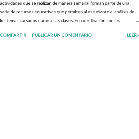
actividades que se realizan de manera semanal forman parte de una
serie de recursos educativos que permiten al estudiante el análisis de
los temas cursados durante las clases. En coordinación con los
docentes, los niños podrán relacionar aquellos contenidos que sean de
COMPARTIR
PUBLICAR UN COMENTARIO
LEER»
su interés con el material que les compartimos para que así, mediante
preguntas, actividades didácticas y contenido audiovisual puedan
comprender mejor lo que se expone. Consolidar el aprendizaje de los
estudiantes mediante el estudio constante es preocupación tanto de
directivos, docentes y padres de familia. Por tal motivo, ponemos a su
disposición una amplia gama de opciones para utilizar como parte central
de sus medios educativos con o como complemento a las planeaciones
y/o actividades que ya se encuentren previamente organizadas. Estas
planeaciones estan diseñadas para trabajar en la primera semana del
presente ciclo escolar las cuales en base a sus activid...