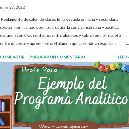
julio 27, 2022
Reglamento de salón de clases En la escuela primaria y secundaria
existen normas que permiten regular la convivencia sana y pacifica,
evitando con ellas conflictos entre alumnos y sobre todo el respeto
entre docente y aprendiente. El alumno que aprende a respetar y seguir
las normas con responsabilidad en un futuro será un ciudadano que
COMPARTIR
PUBLICAR UN COMENTARIO
LEER»
entiende las consecuencias de sus acciones, es por eso que el objetivo
fundamental de las normas de clases o reglamento de aula buscan
formar aprendientes que desde pequeños, entiendan, analizan y
practiquen las grandes responsabilidades que conlleva ser un buen
ciudadano. A continuación les compartimos algunos ejemplos de reglas
de salón de clases: 1. Cumplo con mis tareas y trabajos. 2. Cuidado mi
higiene personal. 3. Levanto la mano para hablar. 4. Pido permiso para
ir al baño 5. Deposito la basura en su lugar. 6. Cumplo con mis útiles
esc...