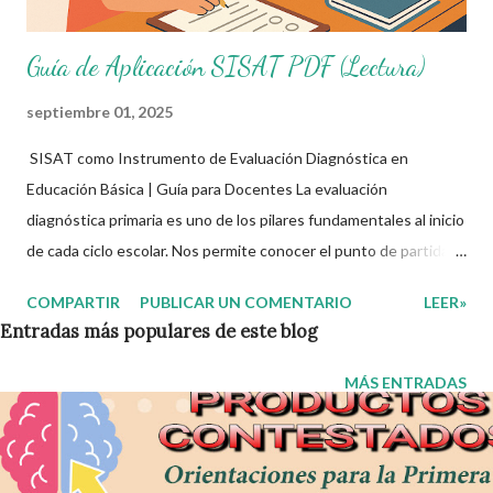
Guía de Aplicación SISAT PDF (Lectura)
septiembre 01, 2025
SISAT como Instrumento de Evaluación Diagnóstica en
Educación Básica | Guía para Docentes La evaluación
diagnóstica primaria es uno de los pilares fundamentales al inicio
de cada ciclo escolar. Nos permite conocer el punto de partida
de nuestros estudiantes y tomar decisiones pedagógicas
COMPARTIR
PUBLICAR UN COMENTARIO
LEER»
informadas. En este contexto, el Sistema de Alerta Temprana
Entradas más populares de este blog
para Abandono Escolar (SISAT) se ha consolidado como una
herramienta clave para aplicar diagnósticos confiables y útiles
MÁS ENTRADAS
en educación básica SEP , especialmente en niveles de primaria
en línea o modalidad presencial. 📘 ¿Qué es el SISAT? El SISAT
es un instrumento desarrollado por la Secretaría de Educación