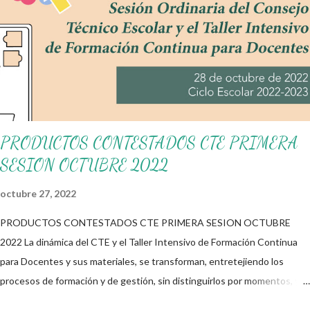
Pública (SEP) que permite identificar oportunamente el rezago
educativo y las necesidades específicas de los alumnos en
habilidades clave como: Lectura comprensiva Escritura creativa
Cálculo mental Resolución de problemas matemáticos Está
diseñado para ser aplicado principalmente en escuelas de
educación básica S...
PRODUCTOS CONTESTADOS CTE PRIMERA
SESION OCTUBRE 2022
octubre 27, 2022
PRODUCTOS CONTESTADOS CTE PRIMERA SESION OCTUBRE
2022 La dinámica del CTE y el Taller Intensivo de Formación Continua
para Docentes y sus materiales, se transforman, entretejiendo los
procesos de formación y de gestión, sin distinguirlos por momentos, y
transitando de una guía de trabajo a un documento orientador, el cual es