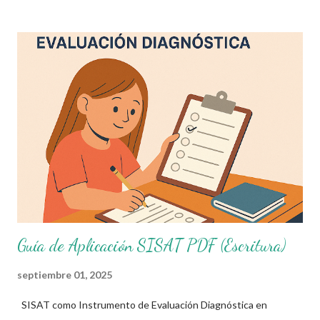
como una herramienta clave para aplicar diagnósticos confiables
y útiles en educación básica SEP , especialmente en niveles de
primaria en línea o modalidad presencial. 📘 ¿Qué es el SISAT? El
SISAT es un instrumento desarrollado por la Secretaría de
Educación Pública (SEP) que permite identificar oportunamente
el rezago educativo y las necesidades específicas de los
alumnos en habilidades clave como: Lectura comprensiva
Escritura creativa Cálculo mental Resolución de problemas
matemáticos Está diseñado para ser aplicado principalmente e...
Guía de Aplicación SISAT PDF (Escritura)
septiembre 01, 2025
SISAT como Instrumento de Evaluación Diagnóstica en