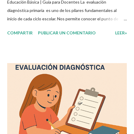
Educación Básica | Guía para Docentes La evaluación
diagnóstica primaria es uno de los pilares fundamentales al
inicio de cada ciclo escolar. Nos permite conocer el punto de
partida de nuestros estudiantes y tomar decisiones
COMPARTIR
PUBLICAR UN COMENTARIO
LEER»
pedagógicas informadas. En este contexto, el Sistema de Alerta
Temprana para Abandono Escolar (SISAT) se ha consolidado
como una herramienta clave para aplicar diagnósticos confiables
y útiles en educación básica SEP , especialmente en niveles de
primaria en línea o modalidad presencial. 📘 ¿Qué es el SISAT? El
SISAT es un instrumento desarrollado por la Secretaría de
Educación Pública (SEP) que permite identificar oportunamente
el rezago educativo y las necesidades específicas de los
alumnos en habilidades clave como: Lectura comprensiva
Escritura creativa Cálculo mental Resolución de problemas
matemáticos Está diseñado para ser aplicado principalmente e...