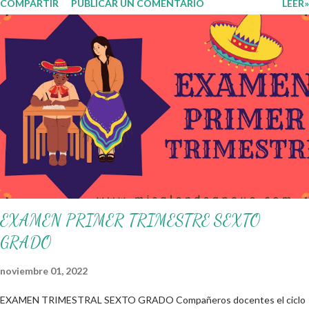
COMPARTIR
PUBLICAR UN COMENTARIO
LEER»
genérico y no está diferenciado por niveles educativos. Desde la
flexibilidad en la que se concibe el CTE y en correspondencia con la
Nueva Escuela Mexicana, se propone que el colectivo docente tome
decisiones sobre su organización, la gestión del tiempo acorde a las
necesidades de la escuela y las acciones que decidan emprender para
apropiarse y resignificar el Plan de Estudio dentro y fuera de este
espacio. En esta Primera Sesión Ordinaria se les invita a que
reflexionen y acuerden posibles acciones a realizar colaborativamente
en la escuela y con la comunidad, a fin de atender las problemáticas
identificadas. Compañeros docentes en est...
EXAMEN PRIMER TRIMESTRE SEXTO
GRADO
noviembre 01, 2022
EXAMEN TRIMESTRAL SEXTO GRADO Compañeros docentes el ciclo