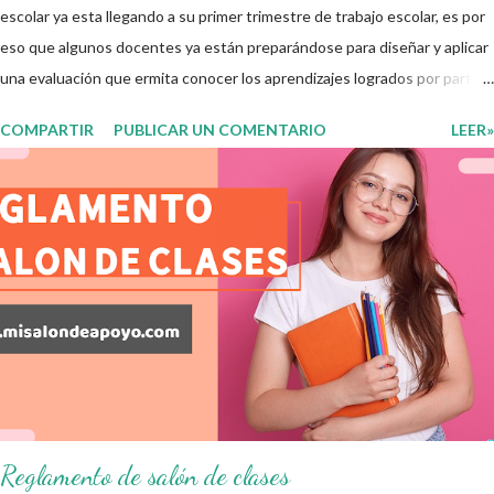
escolar ya esta llegando a su primer trimestre de trabajo escolar, es por
eso que algunos docentes ya están preparándose para diseñar y aplicar
una evaluación que ermita conocer los aprendizajes logrados por parte
de nuestros aprendientes. El examen consta de diversas preguntas
COMPARTIR
PUBLICAR UN COMENTARIO
LEER»
para evaluar las diferentes asignaturas que sus alumnos cursaron
durante este ciclo escolar, permitiendo obtener un mayor panorama de
los aprendizajes claves que sus nuevos aprendientes ya lograron
alcanzar y de aquellos que aun necesitan consolidar. Esto con la
finalidad de que elaboramos un plan de intervención adecuado para
atender las necesidades que nuestro grupo requiera de acuerdo a los
resultados del examen trimestral que apliquemos. Sin mas que decir les
damos las gracias para seguir apoyándonos en este nuevo blog
educativo y gracias por su preferencia. Recuerden que todo material
que aquí se comparte solo se hac...
Reglamento de salón de clases