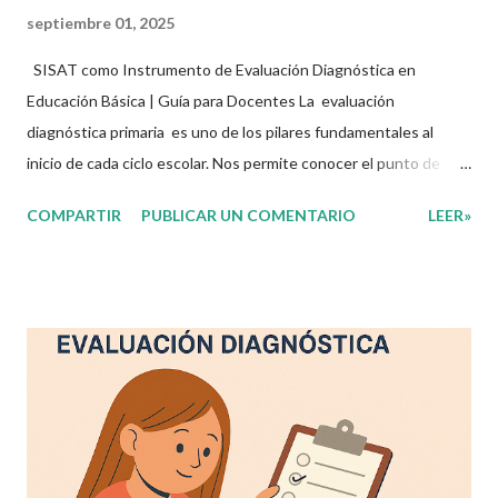
septiembre 01, 2025
SISAT como Instrumento de Evaluación Diagnóstica en
Educación Básica | Guía para Docentes La evaluación
diagnóstica primaria es uno de los pilares fundamentales al
inicio de cada ciclo escolar. Nos permite conocer el punto de
partida de nuestros estudiantes y tomar decisiones
COMPARTIR
PUBLICAR UN COMENTARIO
LEER»
pedagógicas informadas. En este contexto, el Sistema de Alerta
Temprana para Abandono Escolar (SISAT) se ha consolidado
como una herramienta clave para aplicar diagnósticos confiables
y útiles en educación básica SEP , especialmente en niveles de
primaria en línea o modalidad presencial. 📘 ¿Qué es el SISAT? El
SISAT es un instrumento desarrollado por la Secretaría de
Educación Pública (SEP) que permite identificar oportunamente
el rezago educativo y las necesidades específicas de los
alumnos en habilidades clave como: Lectura comprensiva