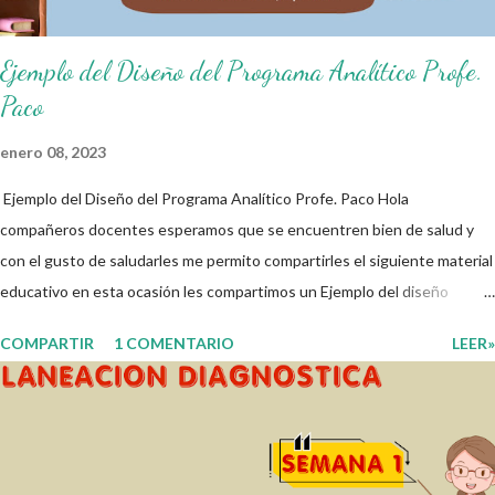
Ejemplo del Diseño del Programa Analítico Profe.
Paco
enero 08, 2023
Ejemplo del Diseño del Programa Analítico Profe. Paco Hola
compañeros docentes esperamos que se encuentren bien de salud y
con el gusto de saludarles me permito compartirles el siguiente material
educativo en esta ocasión les compartimos un Ejemplo del diseño
Analítico. Esperando que este material sea de gran utilidad para
COMPARTIR
1 COMENTARIO
LEER»
fortalecer los procesos de enseñanza y aprendizaje para que los
alumnos alcacen los niveles de logro educativo. Gracias por seguir a
nuestro blog educativo, también agradecemos a los creadores de los
diferentes materiales que hacen que todo esto sea posible,
recordándoles que nosotros solo los compartimos con fines educativos,