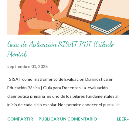
Escritura creativa Cálculo mental Resolución de problemas
matemáticos Está diseñado para ser aplicado principalmente e...
Guía de Aplicación SISAT PDF (Cálculo
Mental)
septiembre 01, 2025
SISAT como Instrumento de Evaluación Diagnóstica en
Educación Básica | Guía para Docentes La evaluación
diagnóstica primaria es uno de los pilares fundamentales al
inicio de cada ciclo escolar. Nos permite conocer el punto de
partida de nuestros estudiantes y tomar decisiones
COMPARTIR
PUBLICAR UN COMENTARIO
LEER»
pedagógicas informadas. En este contexto, el Sistema de Alerta
Temprana para Abandono Escolar (SISAT) se ha consolidado