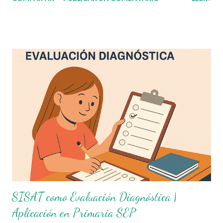
primaria. Su aplicación ayuda a identificar el nivel de dominio de
los alumnos en habilidades clave como cálculo mental ,
comprensión lectora , producción de textos y aspectos
socioemocionales . Con base en esta necesidad, compartimos
una serie de hojas de cálculo automatizadas diseñadas para
evaluar y calificar SISAT por grado, específicamente en las áreas
de: Cálculo mental (de 1° a 6° grado) Producción de textos (de
1° a 6° grado) Toma de lectura (de 1° a 6° grado) Estas
herramientas están alineadas con los enfoques de la evaluación
formativa , el aprendizaje personalizado SEP y la planeación
didáctica inicial que permiten mejorar el rendimiento acad...
SISAT como Evaluación Diagnóstica |
Aplicación en Primaria SEP