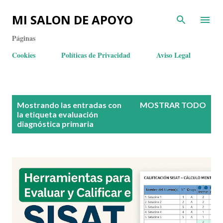
MI SALON DE APOYO
Páginas
Cookies
Políticas de Privacidad
Aviso Legal
E
Mostrando las entradas con
MOSTRAR TODO
n
la etiqueta
evaluación
diagnóstica primaria
t
r
a
d
a
s