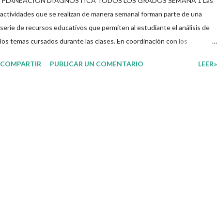
PLANEACIÓN DIAGNOSTICA TODOS LOS GRADOS SEMANA 1 Las
actividades que se realizan de manera semanal forman parte de una
serie de recursos educativos que permiten al estudiante el análisis de
los temas cursados durante las clases. En coordinación con los
docentes, los niños podrán relacionar aquellos contenidos que sean de
COMPARTIR
PUBLICAR UN COMENTARIO
LEER»
su interés con el material que les compartimos para que así, mediante
preguntas, actividades didácticas y contenido audiovisual puedan
comprender mejor lo que se expone. Consolidar el aprendizaje de los
estudiantes mediante el estudio constante es preocupación tanto de
directivos, docentes y padres de familia. Por tal motivo, ponemos a su
disposición una amplia gama de opciones para utilizar como parte central
de sus medios educativos con o como complemento a las planeaciones
y/o actividades que ya se encuentren previamente organizadas. Estas
planeaciones estan diseñadas para trabajar en la primera semana del
presente ciclo escolar las cuales en base a sus activid...