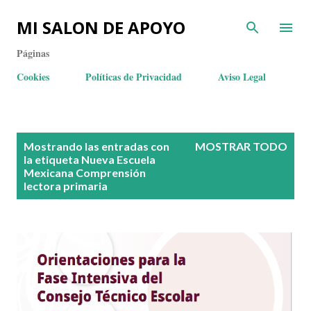
MI SALON DE APOYO
Páginas
Cookies
Políticas de Privacidad
Aviso Legal
E
Mostrando las entradas con
MOSTRAR TODO
n
la etiqueta
Nueva Escuela
Mexicana Comprensión
t
lectora primaria
r
a
d
a
s