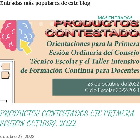
Entradas más populares de este blog
alumnos. En este artículo encontrarás un ejemplo práctico de
codiseño , basado en el trabajo de un grupo de primaria frente al
MÁS ENTRADAS
problema: “Niñas y niños no comprenden lo que leen” . 1.
Problemática identificada en la escuela El colectivo docente
detectó como principal reto la falta de comprensión lectora en
los estudiantes, manifestada en: Respuestas superficiales al
leer un texto. Dificultades para explicar con sus propias palabras
lo leído. Baja motivación hacia la lectura. 2. Análisis de la realidad
escolar y comunitaria Escuela: falta de estrategias docentes
variadas y rezago en operaciones básicas. ...
PRODUCTOS CONTESTADOS CTE PRIMERA
SESION OCTUBRE 2022
octubre 27, 2022