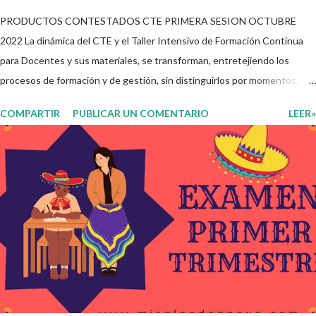
PRODUCTOS CONTESTADOS CTE PRIMERA SESION OCTUBRE
2022 La dinámica del CTE y el Taller Intensivo de Formación Continua
para Docentes y sus materiales, se transforman, entretejiendo los
procesos de formación y de gestión, sin distinguirlos por momentos, y
transitando de una guía de trabajo a un documento orientador, el cual es
COMPARTIR
PUBLICAR UN COMENTARIO
LEER»
genérico y no está diferenciado por niveles educativos. Desde la
flexibilidad en la que se concibe el CTE y en correspondencia con la
Nueva Escuela Mexicana, se propone que el colectivo docente tome
decisiones sobre su organización, la gestión del tiempo acorde a las
necesidades de la escuela y las acciones que decidan emprender para
apropiarse y resignificar el Plan de Estudio dentro y fuera de este
espacio. En esta Primera Sesión Ordinaria se les invita a que
reflexionen y acuerden posibles acciones a realizar colaborativamente
en la escuela y con la comunidad, a fin de atender las problemáticas
identificadas. Compañeros docentes en est...