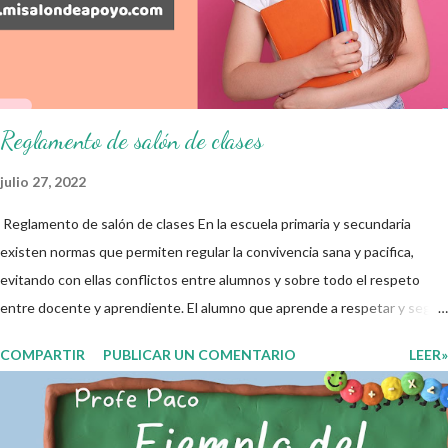
resultados del examen trimestral que apliquemos. Sin mas que decir les
damos las gracias para seguir apoyándonos en este nuevo blog
educativo y gracias por su preferencia. Recuerden que todo material
que aquí se comparte solo se hac...
Reglamento de salón de clases
julio 27, 2022
Reglamento de salón de clases En la escuela primaria y secundaria
existen normas que permiten regular la convivencia sana y pacifica,
evitando con ellas conflictos entre alumnos y sobre todo el respeto
entre docente y aprendiente. El alumno que aprende a respetar y seguir
las normas con responsabilidad en un futuro será un ciudadano que
COMPARTIR
PUBLICAR UN COMENTARIO
LEER»
entiende las consecuencias de sus acciones, es por eso que el objetivo
fundamental de las normas de clases o reglamento de aula buscan
formar aprendientes que desde pequeños, entiendan, analizan y
practiquen las grandes responsabilidades que conlleva ser un buen