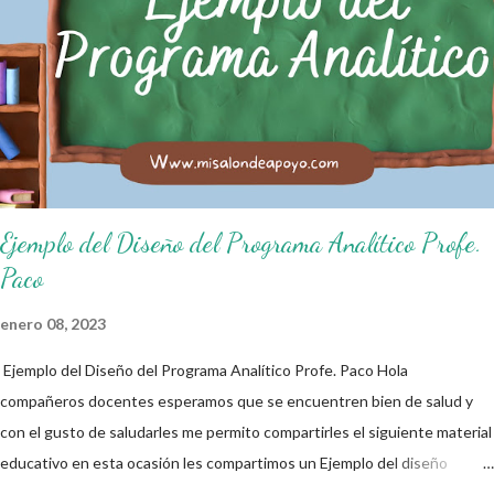
ciudadano. A continuación les compartimos algunos ejemplos de reglas
de salón de clases: 1. Cumplo con mis tareas y trabajos. 2. Cuidado mi
higiene personal. 3. Levanto la mano para hablar. 4. Pido permiso para
ir al baño 5. Deposito la basura en su lugar. 6. Cumplo con mis útiles
esc...
Ejemplo del Diseño del Programa Analítico Profe.
Paco
enero 08, 2023
Ejemplo del Diseño del Programa Analítico Profe. Paco Hola
compañeros docentes esperamos que se encuentren bien de salud y
con el gusto de saludarles me permito compartirles el siguiente material
educativo en esta ocasión les compartimos un Ejemplo del diseño
Analítico. Esperando que este material sea de gran utilidad para