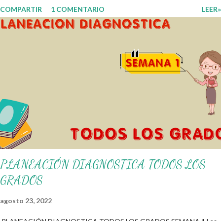
COMPARTIR
1 COMENTARIO
LEER»
fortalecer los procesos de enseñanza y aprendizaje para que los
alumnos alcacen los niveles de logro educativo. Gracias por seguir a
nuestro blog educativo, también agradecemos a los creadores de los
diferentes materiales que hacen que todo esto sea posible,
recordándoles que nosotros solo los compartimos con fines educativos,
didácticos e informativos. ☺️ Obtén documento completo aquí 👇👇 👇
Ejemplo del Diseño del Programa Analítico
PLANEACIÓN DIAGNOSTICA TODOS LOS
GRADOS
agosto 23, 2022