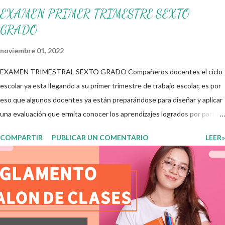
EXAMEN PRIMER TRIMESTRE SEXTO
GRADO
noviembre 01, 2022
EXAMEN TRIMESTRAL SEXTO GRADO Compañeros docentes el ciclo
escolar ya esta llegando a su primer trimestre de trabajo escolar, es por
eso que algunos docentes ya están preparándose para diseñar y aplicar
una evaluación que ermita conocer los aprendizajes logrados por parte
de nuestros aprendientes. El examen consta de diversas preguntas
COMPARTIR
PUBLICAR UN COMENTARIO
LEER»
para evaluar las diferentes asignaturas que sus alumnos cursaron
durante este ciclo escolar, permitiendo obtener un mayor panorama de
los aprendizajes claves que sus nuevos aprendientes ya lograron
alcanzar y de aquellos que aun necesitan consolidar. Esto con la
finalidad de que elaboramos un plan de intervención adecuado para
atender las necesidades que nuestro grupo requiera de acuerdo a los