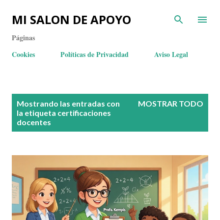
MI SALON DE APOYO
Páginas
Cookies
Políticas de Privacidad
Aviso Legal
E
Mostrando las entradas con
MOSTRAR TODO
n
la etiqueta
certificaciones
docentes
t
r
a
d
a
s