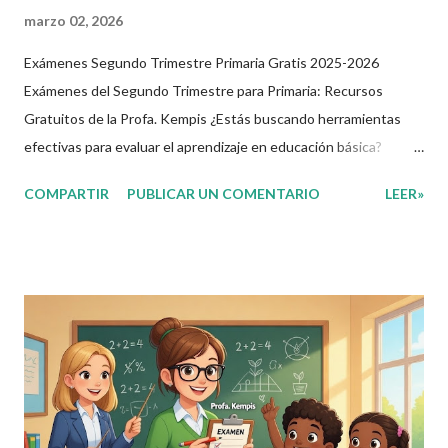
marzo 02, 2026
Exámenes Segundo Trimestre Primaria Gratis 2025-2026
Exámenes del Segundo Trimestre para Primaria: Recursos
Gratuitos de la Profa. Kempis ¿Estás buscando herramientas
efectivas para evaluar el aprendizaje en educación básica?
Imagina tener a tu disposición exámenes completos y gratuitos
COMPARTIR
PUBLICAR UN COMENTARIO
LEER»
que cubran las asignaturas clave del segundo trimestre,
adaptados para clases en línea primaria y colegios privados. En
este artículo, exploramos los materiales creados por la Profa.
Kempis para el ciclo 2025-2026, perfectos para docentes,
padres y estudiantes. ¿Qué Son Estos Exámenes y Por Qué Son
Útiles? Estos exámenes del segundo trimestre primaria abarcan
grados de 1° a 6°, enfocados en asignaturas como Lenguajes,
Saberes y Pensamiento Científico, Ética, Naturaleza y
Sociedades, y De lo Humano y lo Comunitario. Diseñados con un