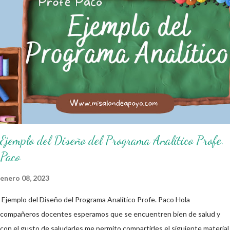
formar aprendientes que desde pequeños, entiendan, analizan y
practiquen las grandes responsabilidades que conlleva ser un buen
ciudadano. A continuación les compartimos algunos ejemplos de reglas
de salón de clases: 1. Cumplo con mis tareas y trabajos. 2. Cuidado mi
higiene personal. 3. Levanto la mano para hablar. 4. Pido permiso para
ir al baño 5. Deposito la basura en su lugar. 6. Cumplo con mis útiles
esc...
Ejemplo del Diseño del Programa Analítico Profe.
Paco
enero 08, 2023
Ejemplo del Diseño del Programa Analítico Profe. Paco Hola
compañeros docentes esperamos que se encuentren bien de salud y
con el gusto de saludarles me permito compartirles el siguiente material