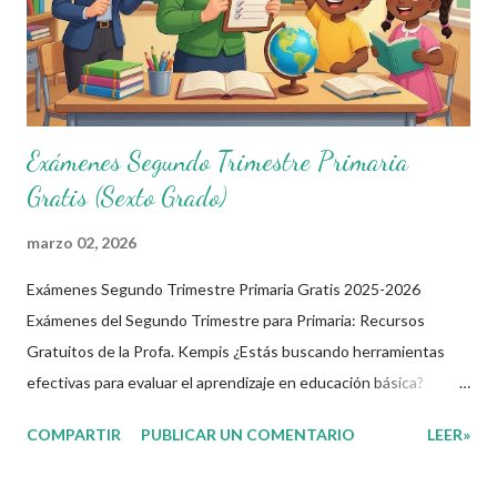
enfoque práctico, incluyen preguntas con imágenes y ejemplos
reales, ideales para plataforma...
Exámenes Segundo Trimestre Primaria
Gratis (Sexto Grado)
marzo 02, 2026
Exámenes Segundo Trimestre Primaria Gratis 2025-2026
Exámenes del Segundo Trimestre para Primaria: Recursos
Gratuitos de la Profa. Kempis ¿Estás buscando herramientas
efectivas para evaluar el aprendizaje en educación básica?
Imagina tener a tu disposición exámenes completos y gratuitos
COMPARTIR
PUBLICAR UN COMENTARIO
LEER»
que cubran las asignaturas clave del segundo trimestre,
adaptados para clases en línea primaria y colegios privados. En