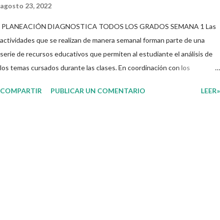
agosto 23, 2022
PLANEACIÓN DIAGNOSTICA TODOS LOS GRADOS SEMANA 1 Las
actividades que se realizan de manera semanal forman parte de una
serie de recursos educativos que permiten al estudiante el análisis de
los temas cursados durante las clases. En coordinación con los
docentes, los niños podrán relacionar aquellos contenidos que sean de
COMPARTIR
PUBLICAR UN COMENTARIO
LEER»
su interés con el material que les compartimos para que así, mediante
preguntas, actividades didácticas y contenido audiovisual puedan
comprender mejor lo que se expone. Consolidar el aprendizaje de los
estudiantes mediante el estudio constante es preocupación tanto de
directivos, docentes y padres de familia. Por tal motivo, ponemos a su
disposición una amplia gama de opciones para utilizar como parte central
de sus medios educativos con o como complemento a las planeaciones
y/o actividades que ya se encuentren previamente organizadas. Estas
planeaciones estan diseñadas para trabajar en la primera semana del
presente ciclo escolar las cuales en base a sus activid...