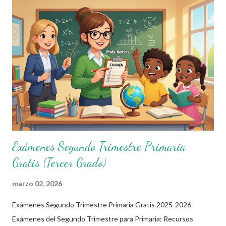
padres y estudiantes. ¿Qué Son Estos Exámenes y Por Qué Son
Útiles? Estos exámenes del segundo trimestre primaria abarcan
grados de 1° a 6°, enfocados en asignaturas como Lenguajes,
Saberes y Pensamiento Científico, Ética, Naturaleza y
Sociedades, y De lo Humano y lo Comunitario. Diseñados con un
enfoque práctico, incluyen preguntas con imágenes y ejemplos
reales, ideales para plataforma...
Exámenes Segundo Trimestre Primaria
Gratis (Tercer Grado)
marzo 02, 2026
Exámenes Segundo Trimestre Primaria Gratis 2025-2026
Exámenes del Segundo Trimestre para Primaria: Recursos