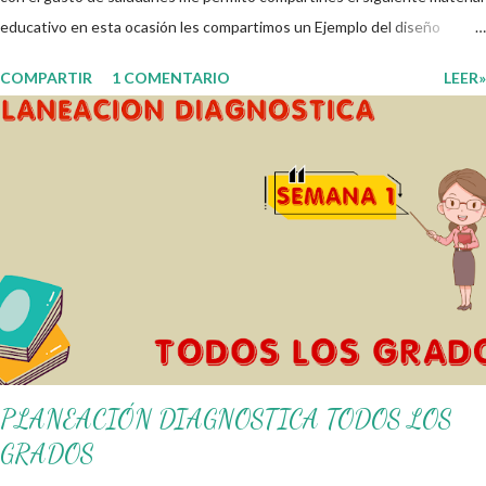
educativo en esta ocasión les compartimos un Ejemplo del diseño
Analítico. Esperando que este material sea de gran utilidad para
COMPARTIR
1 COMENTARIO
LEER»
fortalecer los procesos de enseñanza y aprendizaje para que los
alumnos alcacen los niveles de logro educativo. Gracias por seguir a
nuestro blog educativo, también agradecemos a los creadores de los
diferentes materiales que hacen que todo esto sea posible,
recordándoles que nosotros solo los compartimos con fines educativos,
didácticos e informativos. ☺️ Obtén documento completo aquí 👇👇 👇
Ejemplo del Diseño del Programa Analítico
PLANEACIÓN DIAGNOSTICA TODOS LOS
GRADOS