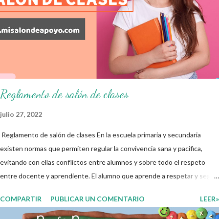
atender las necesidades que nuestro grupo requiera de acuerdo a los
resultados del examen trimestral que apliquemos. Sin mas que decir les
damos las gracias para seguir apoyándonos en este nuevo blog
educativo y gracias por su preferencia. Recuerden que todo material
que aquí se comparte solo se hac...
Reglamento de salón de clases
julio 27, 2022
Reglamento de salón de clases En la escuela primaria y secundaria
existen normas que permiten regular la convivencia sana y pacifica,
evitando con ellas conflictos entre alumnos y sobre todo el respeto
entre docente y aprendiente. El alumno que aprende a respetar y seguir
las normas con responsabilidad en un futuro será un ciudadano que
COMPARTIR
PUBLICAR UN COMENTARIO
LEER»
entiende las consecuencias de sus acciones, es por eso que el objetivo
fundamental de las normas de clases o reglamento de aula buscan