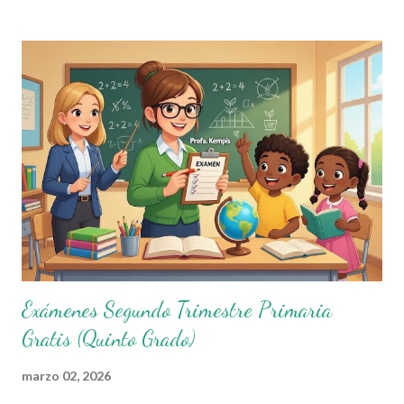
este artículo, exploramos los materiales creados por la Profa.
Kempis para el ciclo 2025-2026, perfectos para docentes,
padres y estudiantes. ¿Qué Son Estos Exámenes y Por Qué Son
Útiles? Estos exámenes del segundo trimestre primaria abarcan
grados de 1° a 6°, enfocados en asignaturas como Lenguajes,
Saberes y Pensamiento Científico, Ética, Naturaleza y
Sociedades, y De lo Humano y lo Comunitario. Diseñados con un
enfoque práctico, incluyen preguntas con imágenes y ejemplos
reales, ideales para plataforma...
Exámenes Segundo Trimestre Primaria
Gratis (Quinto Grado)
marzo 02, 2026