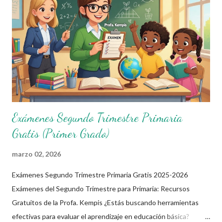
grados de 1° a 6°, enfocados en asignaturas como Lenguajes,
Saberes y Pensamiento Científico, Ética, Naturaleza y
Sociedades, y De lo Humano y lo Comunitario. Diseñados con un
enfoque práctico, incluyen preguntas con imágenes y ejemplos
reales, ideales para plataforma...
Exámenes Segundo Trimestre Primaria
Gratis (Primer Grado)
marzo 02, 2026
Exámenes Segundo Trimestre Primaria Gratis 2025-2026
Exámenes del Segundo Trimestre para Primaria: Recursos
Gratuitos de la Profa. Kempis ¿Estás buscando herramientas
efectivas para evaluar el aprendizaje en educación básica?