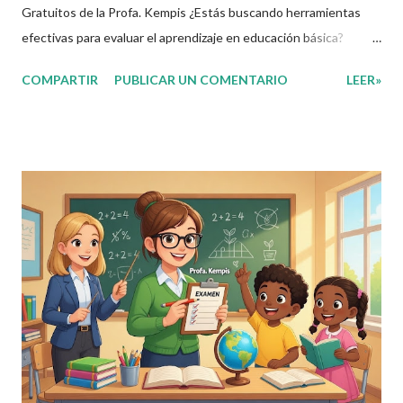
Gratuitos de la Profa. Kempis ¿Estás buscando herramientas
efectivas para evaluar el aprendizaje en educación básica?
Imagina tener a tu disposición exámenes completos y gratuitos
COMPARTIR
PUBLICAR UN COMENTARIO
LEER»
que cubran las asignaturas clave del segundo trimestre,
adaptados para clases en línea primaria y colegios privados. En
este artículo, exploramos los materiales creados por la Profa.
Kempis para el ciclo 2025-2026, perfectos para docentes,
padres y estudiantes. ¿Qué Son Estos Exámenes y Por Qué Son
Útiles? Estos exámenes del segundo trimestre primaria abarcan
grados de 1° a 6°, enfocados en asignaturas como Lenguajes,
Saberes y Pensamiento Científico, Ética, Naturaleza y
Sociedades, y De lo Humano y lo Comunitario. Diseñados con un
enfoque práctico, incluyen preguntas con imágenes y ejemplos
reales, ideales para plataforma...