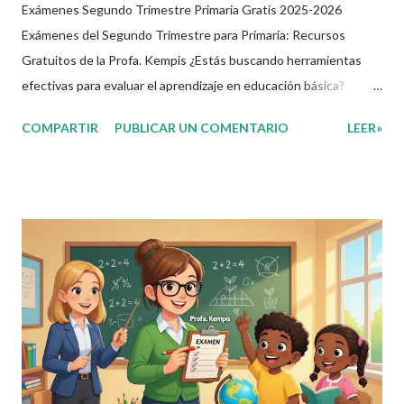
Exámenes Segundo Trimestre Primaria Gratis 2025-2026
Exámenes del Segundo Trimestre para Primaria: Recursos
Gratuitos de la Profa. Kempis ¿Estás buscando herramientas
efectivas para evaluar el aprendizaje en educación básica?
Imagina tener a tu disposición exámenes completos y gratuitos
COMPARTIR
PUBLICAR UN COMENTARIO
LEER»
que cubran las asignaturas clave del segundo trimestre,
adaptados para clases en línea primaria y colegios privados. En
este artículo, exploramos los materiales creados por la Profa.
Kempis para el ciclo 2025-2026, perfectos para docentes,
padres y estudiantes. ¿Qué Son Estos Exámenes y Por Qué Son
Útiles? Estos exámenes del segundo trimestre primaria abarcan
grados de 1° a 6°, enfocados en asignaturas como Lenguajes,
Saberes y Pensamiento Científico, Ética, Naturaleza y
Sociedades, y De lo Humano y lo Comunitario. Diseñados con un
enfoque práctico, incluyen preguntas con imágenes y ejemplos
reales, ideales para plataforma...