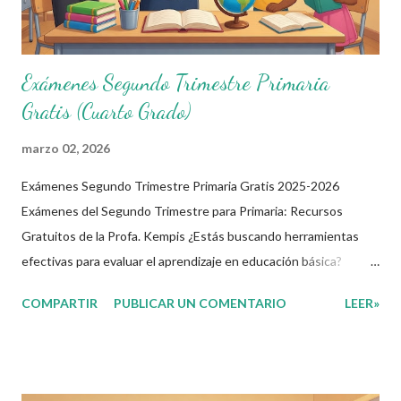
Exámenes Segundo Trimestre Primaria
Gratis (Cuarto Grado)
marzo 02, 2026
Exámenes Segundo Trimestre Primaria Gratis 2025-2026
Exámenes del Segundo Trimestre para Primaria: Recursos
Gratuitos de la Profa. Kempis ¿Estás buscando herramientas
efectivas para evaluar el aprendizaje en educación básica?
Imagina tener a tu disposición exámenes completos y gratuitos
COMPARTIR
PUBLICAR UN COMENTARIO
LEER»
que cubran las asignaturas clave del segundo trimestre,
adaptados para clases en línea primaria y colegios privados. En
este artículo, exploramos los materiales creados por la Profa.
Kempis para el ciclo 2025-2026, perfectos para docentes,