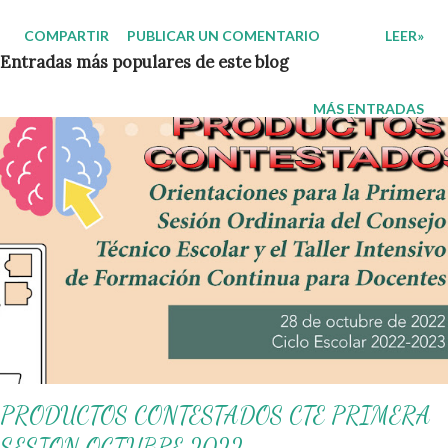
Imagina tener a tu disposición exámenes completos y gratuitos
COMPARTIR
PUBLICAR UN COMENTARIO
LEER»
que cubran las asignaturas clave del segundo trimestre,
Entradas más populares de este blog
adaptados para clases en línea primaria y colegios privados. En
este artículo, exploramos los materiales creados por la Profa.
MÁS ENTRADAS
Kempis para el ciclo 2025-2026, perfectos para docentes,
padres y estudiantes. ¿Qué Son Estos Exámenes y Por Qué Son
Útiles? Estos exámenes del segundo trimestre primaria abarcan
grados de 1° a 6°, enfocados en asignaturas como Lenguajes,
Saberes y Pensamiento Científico, Ética, Naturaleza y
Sociedades, y De lo Humano y lo Comunitario. Diseñados con un
enfoque práctico, incluyen preguntas con imágenes y ejemplos
reales, ideales para plataforma...
PRODUCTOS CONTESTADOS CTE PRIMERA
SESION OCTUBRE 2022