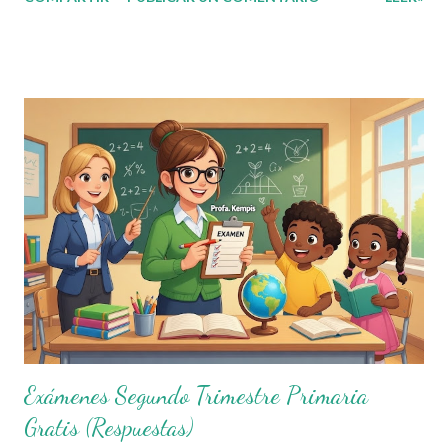
que cubran las asignaturas clave del segundo trimestre,
adaptados para clases en línea primaria y colegios privados. En
este artículo, exploramos los materiales creados por la Profa.
Kempis para el ciclo 2025-2026, perfectos para docentes,
padres y estudiantes. ¿Qué Son Estos Exámenes y Por Qué Son
Útiles? Estos exámenes del segundo trimestre primaria abarcan
grados de 1° a 6°, enfocados en asignaturas como Lenguajes,
Saberes y Pensamiento Científico, Ética, Naturaleza y
Sociedades, y De lo Humano y lo Comunitario. Diseñados con un
enfoque práctico, incluyen preguntas con imágenes y ejemplos
reales, ideales para plataforma...
Exámenes Segundo Trimestre Primaria
Gratis (Respuestas)