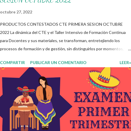
octubre 27, 2022
PRODUCTOS CONTESTADOS CTE PRIMERA SESION OCTUBRE
2022 La dinámica del CTE y el Taller Intensivo de Formación Continua
para Docentes y sus materiales, se transforman, entretejiendo los
procesos de formación y de gestión, sin distinguirlos por momentos, y
transitando de una guía de trabajo a un documento orientador, el cual es
COMPARTIR
PUBLICAR UN COMENTARIO
LEER»
genérico y no está diferenciado por niveles educativos. Desde la
flexibilidad en la que se concibe el CTE y en correspondencia con la
Nueva Escuela Mexicana, se propone que el colectivo docente tome
decisiones sobre su organización, la gestión del tiempo acorde a las
necesidades de la escuela y las acciones que decidan emprender para
apropiarse y resignificar el Plan de Estudio dentro y fuera de este
espacio. En esta Primera Sesión Ordinaria se les invita a que
reflexionen y acuerden posibles acciones a realizar colaborativamente
en la escuela y con la comunidad, a fin de atender las problemáticas