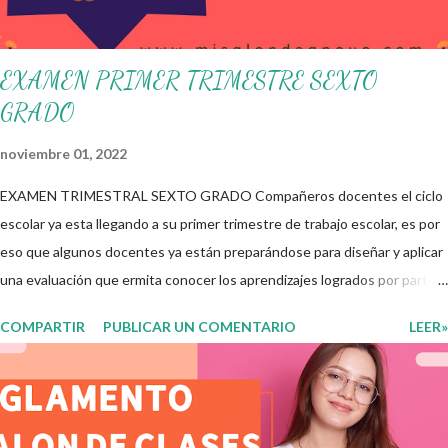
identificadas. Compañeros docentes en est...
EXAMEN PRIMER TRIMESTRE SEXTO
GRADO
noviembre 01, 2022
EXAMEN TRIMESTRAL SEXTO GRADO Compañeros docentes el ciclo
escolar ya esta llegando a su primer trimestre de trabajo escolar, es por
eso que algunos docentes ya están preparándose para diseñar y aplicar
una evaluación que ermita conocer los aprendizajes logrados por parte
de nuestros aprendientes. El examen consta de diversas preguntas
COMPARTIR
PUBLICAR UN COMENTARIO
LEER»
para evaluar las diferentes asignaturas que sus alumnos cursaron
durante este ciclo escolar, permitiendo obtener un mayor panorama de
los aprendizajes claves que sus nuevos aprendientes ya lograron
alcanzar y de aquellos que aun necesitan consolidar. Esto con la
finalidad de que elaboramos un plan de intervención adecuado para