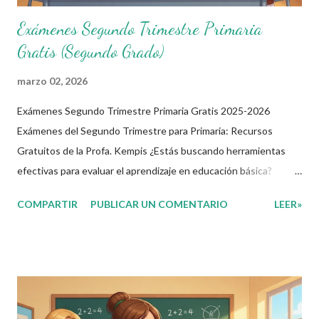
Exámenes Segundo Trimestre Primaria
Gratis (Segundo Grado)
marzo 02, 2026
Exámenes Segundo Trimestre Primaria Gratis 2025-2026
Exámenes del Segundo Trimestre para Primaria: Recursos
Gratuitos de la Profa. Kempis ¿Estás buscando herramientas
efectivas para evaluar el aprendizaje en educación básica?
Imagina tener a tu disposición exámenes completos y gratuitos
COMPARTIR
PUBLICAR UN COMENTARIO
LEER»
que cubran las asignaturas clave del segundo trimestre,
adaptados para clases en línea primaria y colegios privados. En
este artículo, exploramos los materiales creados por la Profa.
Kempis para el ciclo 2025-2026, perfectos para docentes,
padres y estudiantes. ¿Qué Son Estos Exámenes y Por Qué Son
Útiles? Estos exámenes del segundo trimestre primaria abarcan