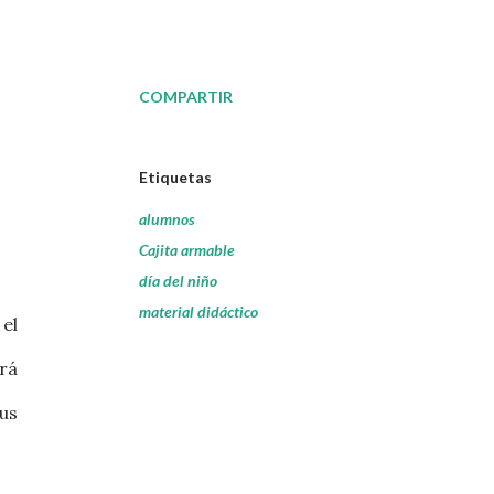
COMPARTIR
Etiquetas
alumnos
Cajita armable
día del niño
material didáctico
el
rá
us