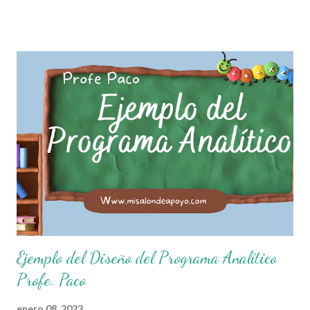
que entiende las consecuencias de sus acciones, es por eso
que el objetivo fundamental de las normas de clases o
reglamento de aula buscan formar aprendientes que desde
pequeños, entiendan, analizan y practiquen las grandes
responsabilidades que conlleva ser un buen ciudadano. A
continuación les compartimos algunos ejemplos de reglas
de salón de clases: 1. Cumplo con mis tareas y trabajos. 2.
Cuidado mi higiene personal. 3. Levanto la mano para
hablar. 4. Pido permiso para ir al baño 5. Deposito la
basura en su lugar. 6. Cumplo con mis útiles esc...
Ejemplo del Diseño del Programa Analítico
Profe. Paco
enero 08, 2023