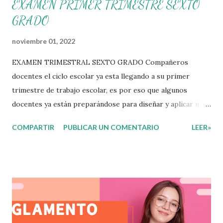
EXAMEN PRIMER TRIMESTRE SEXTO
GRADO
noviembre 01, 2022
EXAMEN TRIMESTRAL SEXTO GRADO Compañeros
docentes el ciclo escolar ya esta llegando a su primer
trimestre de trabajo escolar, es por eso que algunos
docentes ya están preparándose para diseñar y aplicar una
evaluación que ermita conocer los aprendizajes logrados
COMPARTIR
PUBLICAR UN COMENTARIO
LEER»
por parte de nuestros aprendientes. El examen consta de
diversas preguntas para evaluar las diferentes asignaturas
que sus alumnos cursaron durante este ciclo escolar,
permitiendo obtener un mayor panorama de los
aprendizajes claves que sus nuevos aprendientes ya
lograron alcanzar y de aquellos que aun necesitan
consolidar. Esto con la finalidad de que elaboramos un