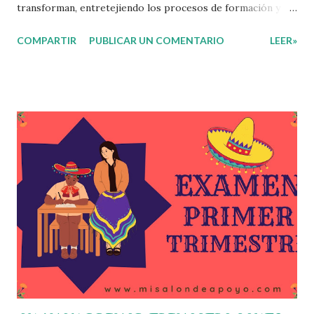
transforman, entretejiendo los procesos de formación y de
gestión, sin distinguirlos por momentos, y transitando de
COMPARTIR
PUBLICAR UN COMENTARIO
LEER»
una guía de trabajo a un documento orientador, el cual es
genérico y no está diferenciado por niveles educativos.
Desde la flexibilidad en la que se concibe el CTE y en
correspondencia con la Nueva Escuela Mexicana, se
propone que el colectivo docente tome decisiones sobre
su organización, la gestión del tiempo acorde a las
necesidades de la escuela y las acciones que decidan
emprender para apropiarse y resignificar el Plan de
Estudio dentro y fuera de este espacio. En esta Primera
Sesión Ordinaria se les invita a que reflexionen y acuerden
posibles acciones a realizar colaborativamente en la escuela
y con la comunidad, a fin de atender las problemáticas
identificadas. Compañeros docentes en est...