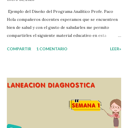
Ejemplo del Diseño del Programa Analítico Profe. Paco
Hola compañeros docentes esperamos que se encuentren
bien de salud y con el gusto de saludarles me permito
compartirles el siguiente material educativo en esta
ocasión les compartimos un Ejemplo del diseño Analítico.
COMPARTIR
1 COMENTARIO
LEER»
Esperando que este material sea de gran utilidad para
fortalecer los procesos de enseñanza y aprendizaje para
que los alumnos alcacen los niveles de logro educativo.
Gracias por seguir a nuestro blog educativo, también
agradecemos a los creadores de los diferentes materiales
que hacen que todo esto sea posible, recordándoles que
nosotros solo los compartimos con fines educativos,
didácticos e informativos. ☺️ Obtén documento completo
aquí 👇👇 👇 Ejemplo del Diseño del Programa Analítico