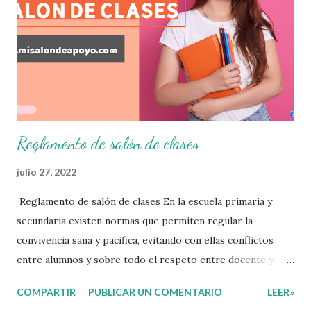
plan de intervención adecuado para atender las necesidades
que nuestro grupo requiera de acuerdo a los resultados del
examen trimestral que apliquemos. Sin mas que decir les
damos las gracias para seguir apoyándonos en este nuevo
blog educativo y gracias por su preferencia. Recuerden
que todo material que aquí se comparte solo se hac...
Reglamento de salón de clases
julio 27, 2022
Reglamento de salón de clases En la escuela primaria y
secundaria existen normas que permiten regular la
convivencia sana y pacifica, evitando con ellas conflictos
entre alumnos y sobre todo el respeto entre docente y
aprendiente. El alumno que aprende a respetar y seguir las
COMPARTIR
PUBLICAR UN COMENTARIO
LEER»
normas con responsabilidad en un futuro será un ciudadano