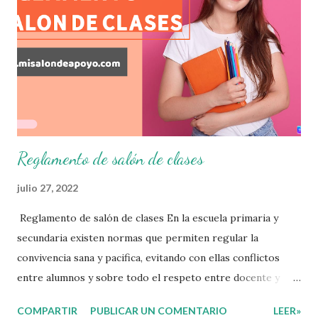
consolidar. Esto con la finalidad de que elaboramos un
plan de intervención adecuado para atender las necesidades
que nuestro grupo requiera de acuerdo a los resultados del
examen trimestral que apliquemos. Sin mas que decir les
damos las gracias para seguir apoyándonos en este nuevo
blog educativo y gracias por su preferencia. Recuerden
que todo material que aquí se comparte solo se hac...
Reglamento de salón de clases
julio 27, 2022
Reglamento de salón de clases En la escuela primaria y
secundaria existen normas que permiten regular la
convivencia sana y pacifica, evitando con ellas conflictos
entre alumnos y sobre todo el respeto entre docente y
aprendiente. El alumno que aprende a respetar y seguir las
COMPARTIR
PUBLICAR UN COMENTARIO
LEER»
normas con responsabilidad en un futuro será un ciudadano