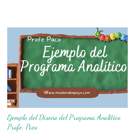
que entiende las consecuencias de sus acciones, es por eso
que el objetivo fundamental de las normas de clases o
reglamento de aula buscan formar aprendientes que desde
pequeños, entiendan, analizan y practiquen las grandes
responsabilidades que conlleva ser un buen ciudadano. A
continuación les compartimos algunos ejemplos de reglas
de salón de clases: 1. Cumplo con mis tareas y trabajos. 2.
Cuidado mi higiene personal. 3. Levanto la mano para
hablar. 4. Pido permiso para ir al baño 5. Deposito la
basura en su lugar. 6. Cumplo con mis útiles esc...
Ejemplo del Diseño del Programa Analítico
Profe. Paco