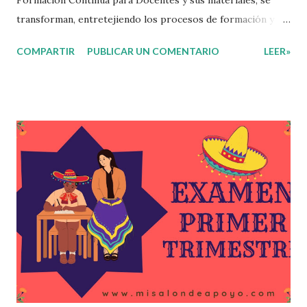
transforman, entretejiendo los procesos de formación y de
gestión, sin distinguirlos por momentos, y transitando de
COMPARTIR
PUBLICAR UN COMENTARIO
LEER»
una guía de trabajo a un documento orientador, el cual es
genérico y no está diferenciado por niveles educativos.
Desde la flexibilidad en la que se concibe el CTE y en
correspondencia con la Nueva Escuela Mexicana, se
propone que el colectivo docente tome decisiones sobre
su organización, la gestión del tiempo acorde a las
necesidades de la escuela y las acciones que decidan
emprender para apropiarse y resignificar el Plan de
Estudio dentro y fuera de este espacio. En esta Primera
Sesión Ordinaria se les invita a que reflexionen y acuerden
posibles acciones a realizar colaborativamente en la escuela
y con la comunidad, a fin de atender las problemáticas
identificadas. Compañeros docentes en est...