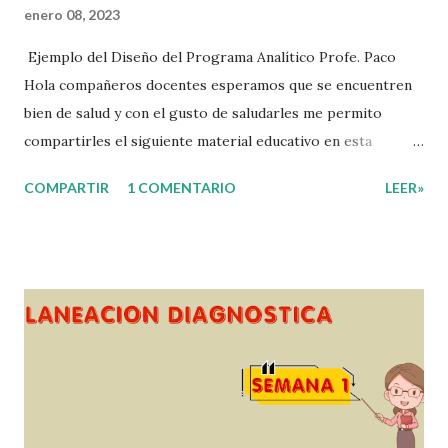
enero 08, 2023
Ejemplo del Diseño del Programa Analítico Profe. Paco
Hola compañeros docentes esperamos que se encuentren
bien de salud y con el gusto de saludarles me permito
compartirles el siguiente material educativo en esta
ocasión les compartimos un Ejemplo del diseño Analítico.
COMPARTIR
1 COMENTARIO
LEER»
Esperando que este material sea de gran utilidad para
fortalecer los procesos de enseñanza y aprendizaje para
que los alumnos alcacen los niveles de logro educativo.
Gracias por seguir a nuestro blog educativo, también
agradecemos a los creadores de los diferentes materiales
que hacen que todo esto sea posible, recordándoles que
nosotros solo los compartimos con fines educativos,
didácticos e informativos. ☺️ Obtén documento completo
aquí 👇👇 👇 Ejemplo del Diseño del Programa Analítico