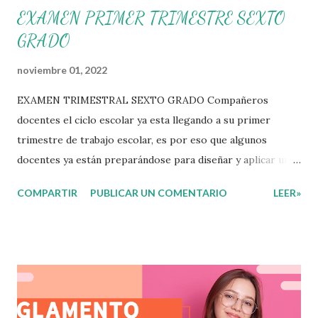
EXAMEN PRIMER TRIMESTRE SEXTO
GRADO
noviembre 01, 2022
EXAMEN TRIMESTRAL SEXTO GRADO Compañeros
docentes el ciclo escolar ya esta llegando a su primer
trimestre de trabajo escolar, es por eso que algunos
docentes ya están preparándose para diseñar y aplicar una
evaluación que ermita conocer los aprendizajes logrados
COMPARTIR
PUBLICAR UN COMENTARIO
LEER»
por parte de nuestros aprendientes. El examen consta de
diversas preguntas para evaluar las diferentes asignaturas
que sus alumnos cursaron durante este ciclo escolar,
permitiendo obtener un mayor panorama de los
aprendizajes claves que sus nuevos aprendientes ya
lograron alcanzar y de aquellos que aun necesitan