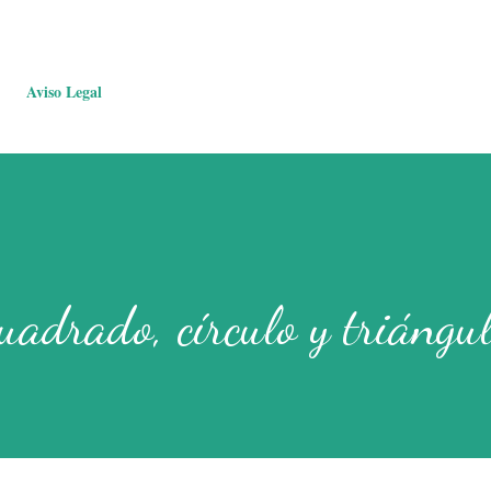
Aviso Legal
uadrado, círculo y triángu