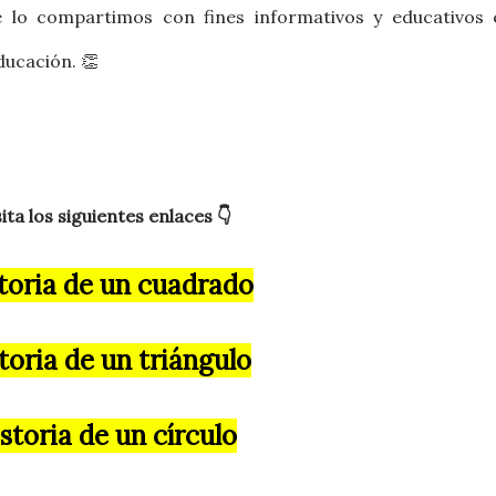
 lo compartimos con fines informativos y educativos 
ducación. 👏
sita los siguientes enlaces 👇
toria de un cuadrado
toria de un triángulo
storia de un círculo