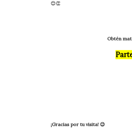
😊👏
Obtén mater
Parte
¡Gracias por tu visita! 😉