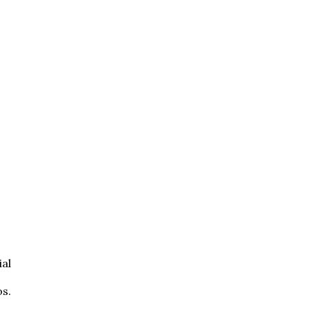
al
s.