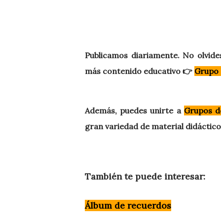
Publicamos diariamente. No olvides compartir nuestra página y unirte a nuestro grupo para
más contenido educativo 👉
Grupo 
Además, puedes unirte a
Grupos d
gran
variedad
de material didáctico
También te puede interesar:
Álbum de recuerdos