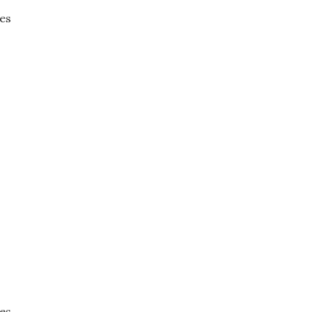
es
es