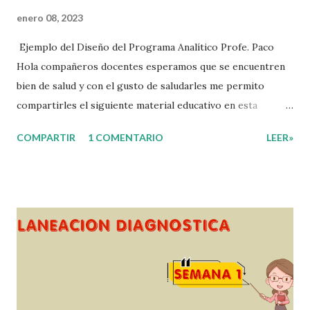
enero 08, 2023
Ejemplo del Diseño del Programa Analítico Profe. Paco
Hola compañeros docentes esperamos que se encuentren
bien de salud y con el gusto de saludarles me permito
compartirles el siguiente material educativo en esta
ocasión les compartimos un Ejemplo del diseño Analítico.
COMPARTIR
1 COMENTARIO
LEER»
Esperando que este material sea de gran utilidad para
fortalecer los procesos de enseñanza y aprendizaje para
que los alumnos alcacen los niveles de logro educativo.
Gracias por seguir a nuestro blog educativo, también
agradecemos a los creadores de los diferentes materiales
que hacen que todo esto sea posible, recordándoles que
nosotros solo los compartimos con fines educativos,
didácticos e informativos. ☺️ Obtén documento completo
aquí 👇👇 👇 Ejemplo del Diseño del Programa Analítico