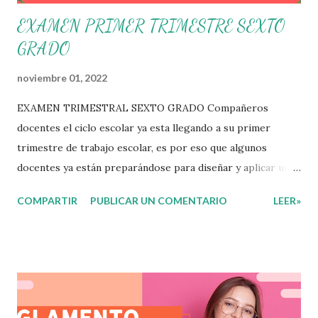
EXAMEN PRIMER TRIMESTRE SEXTO
GRADO
noviembre 01, 2022
EXAMEN TRIMESTRAL SEXTO GRADO Compañeros
docentes el ciclo escolar ya esta llegando a su primer
trimestre de trabajo escolar, es por eso que algunos
docentes ya están preparándose para diseñar y aplicar una
evaluación que ermita conocer los aprendizajes logrados
COMPARTIR
PUBLICAR UN COMENTARIO
LEER»
por parte de nuestros aprendientes. El examen consta de
diversas preguntas para evaluar las diferentes asignaturas
que sus alumnos cursaron durante este ciclo escolar,
permitiendo obtener un mayor panorama de los
aprendizajes claves que sus nuevos aprendientes ya
lograron alcanzar y de aquellos que aun necesitan