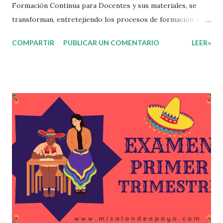
Formación Continua para Docentes y sus materiales, se
transforman, entretejiendo los procesos de formación y de
gestión, sin distinguirlos por momentos, y transitando de
COMPARTIR
PUBLICAR UN COMENTARIO
LEER»
una guía de trabajo a un documento orientador, el cual es
genérico y no está diferenciado por niveles educativos.
Desde la flexibilidad en la que se concibe el CTE y en
correspondencia con la Nueva Escuela Mexicana, se
propone que el colectivo docente tome decisiones sobre
su organización, la gestión del tiempo acorde a las
necesidades de la escuela y las acciones que decidan
emprender para apropiarse y resignificar el Plan de
Estudio dentro y fuera de este espacio. En esta Primera
Sesión Ordinaria se les invita a que reflexionen y acuerden
posibles acciones a realizar colaborativamente en la escuela
y con la comunidad, a fin de atender las problemáticas
identificadas. Compañeros docentes en est...