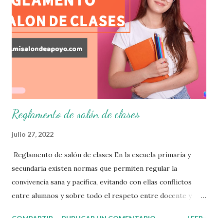
consolidar. Esto con la finalidad de que elaboramos un
plan de intervención adecuado para atender las necesidades
que nuestro grupo requiera de acuerdo a los resultados del
examen trimestral que apliquemos. Sin mas que decir les
damos las gracias para seguir apoyándonos en este nuevo
blog educativo y gracias por su preferencia. Recuerden
que todo material que aquí se comparte solo se hac...
Reglamento de salón de clases
julio 27, 2022
Reglamento de salón de clases En la escuela primaria y
secundaria existen normas que permiten regular la
convivencia sana y pacifica, evitando con ellas conflictos
entre alumnos y sobre todo el respeto entre docente y
aprendiente. El alumno que aprende a respetar y seguir las