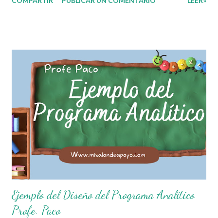
COMPARTIR
PUBLICAR UN COMENTARIO
LEER»
normas con responsabilidad en un futuro será un ciudadano
que entiende las consecuencias de sus acciones, es por eso
que el objetivo fundamental de las normas de clases o
reglamento de aula buscan formar aprendientes que desde
pequeños, entiendan, analizan y practiquen las grandes
responsabilidades que conlleva ser un buen ciudadano. A
continuación les compartimos algunos ejemplos de reglas
de salón de clases: 1. Cumplo con mis tareas y trabajos. 2.
Cuidado mi higiene personal. 3. Levanto la mano para
hablar. 4. Pido permiso para ir al baño 5. Deposito la
basura en su lugar. 6. Cumplo con mis útiles esc...
Ejemplo del Diseño del Programa Analítico
Profe. Paco